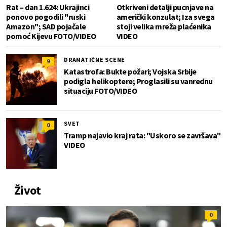
Rat – dan 1.624: Ukrajinci
Otkriveni detalji pucnjave na
ponovo pogodili "ruski
američki konzulat; Iza svega
Amazon"; SAD pojačale
stoji velika mreža plaćenika
pomoć Kijevu FOTO/VIDEO
VIDEO
DRAMATIČNE SCENE
9
Katastrofa: Bukte požari; Vojska Srbije
podigla helikoptere; Proglasili su vanrednu
situaciju FOTO/VIDEO
SVET
0
Tramp najavio kraj rata: "Uskoro se završava"
VIDEO
Život
0