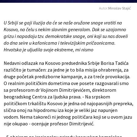
Autor:
Miroslav Stajić
U Srbiji se gaji iluzija da će se naše oružane snage vratiti na
Kosovo, na čelu s nekim slavnim generalom. Dok se uzajamno
grizu i napadaju tzv. demokratske snage, oni koji su nas doveli
do dna seire u kafanicama i televizijskim pričaonicama.
Hrvatska je uljudila svoje ekstreme, mi nismo
Nedavni odlazak na Kosovo predsednika Srbije Borisa Tadića
različito je tumačen: za jedne je to bila misija ohrabrenja, za
druge početak predizborne kampanje, a za treće provokacija.
O realnim političkim dometima ove posete razgovarali smo
sa profesorom dr Vojinom Dimitrijevićem, direktorom
beogradskog Centra za ljudska prava. - Na srpskom
političkom trkalištu Kosovo je jedna od najopasnijih prepreka,
slična onoj na hipodromu iza koje je veliki jaz napunjen
vodom. Nema takoreći ni jednog političara koji se u ovom jazu
nije okupao - ocenjuje profesor Dimitrijević.