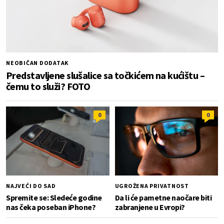
NEOBIČAN DODATAK
Predstavljene slušalice sa točkićem na kućištu –
čemu to služi? FOTO
0
0
NAJVEĆI DO SAD
UGROŽENA PRIVATNOST
Spremite se: Sledeće godine
Da li će pametne naočare biti
nas čeka poseban iPhone?
zabranjene u Evropi?