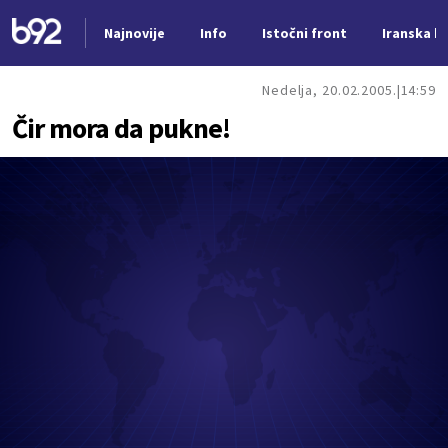
Najnovije
Info
Istočni front
Iranska kr
Nova vest
Nedelja, 20.02.2005.
14:59
Čir mora da pukne!