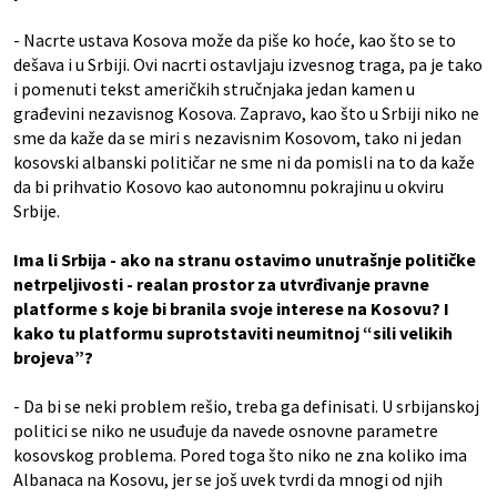
- Nacrte ustava Kosova može da piše ko hoće, kao što se to
dešava i u Srbiji. Ovi nacrti ostavljaju izvesnog traga, pa je tako
i pomenuti tekst američkih stručnjaka jedan kamen u
građevini nezavisnog Kosova. Zapravo, kao što u Srbiji niko ne
sme da kaže da se miri s nezavisnim Kosovom, tako ni jedan
kosovski albanski političar ne sme ni da pomisli na to da kaže
da bi prihvatio Kosovo kao autonomnu pokrajinu u okviru
Srbije.
Ima li Srbija - ako na stranu ostavimo unutrašnje političke
netrpeljivosti - realan prostor za utvrđivanje pravne
platforme s koje bi branila svoje interese na Kosovu? I
kako tu platformu suprotstaviti neumitnoj “sili velikih
brojeva”?
- Da bi se neki problem rešio, treba ga definisati. U srbijanskoj
politici se niko ne usuđuje da navede osnovne parametre
kosovskog problema. Pored toga što niko ne zna koliko ima
Albanaca na Kosovu, jer se još uvek tvrdi da mnogi od njih