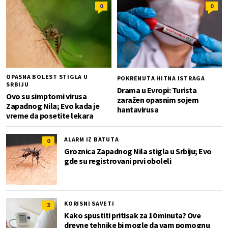
0
0
OPASNA BOLEST STIGLA U
POKRENUTA HITNA ISTRAGA
SRBIJU
Drama u Evropi: Turista
Ovo su simptomi virusa
zaražen opasnim sojem
Zapadnog Nila; Evo kada je
hantavirusa
vreme da posetite lekara
ALARM IZ BATUTA
0
Groznica Zapadnog Nila stigla u Srbiju; Evo
gde su registrovani prvi oboleli
KORISNI SAVETI
3
Kako spustiti pritisak za 10 minuta? Ove
drevne tehnike bi mogle da vam pomognu