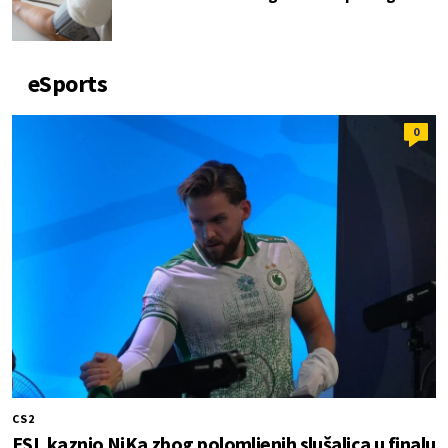
eSports
0
CS2
ESL kaznio NiKa zbog polomljenih slušalica u finalu