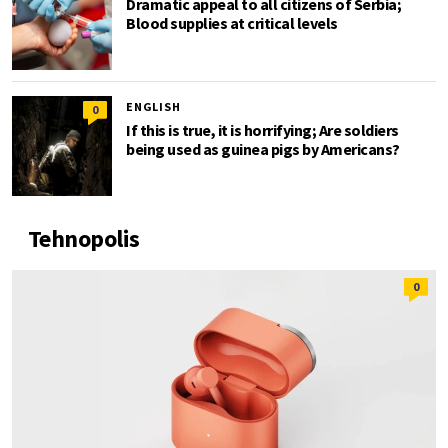
Dramatic appeal to all citizens of Serbia;
Blood supplies at critical levels
ENGLISH
0
If this is true, it is horrifying; Are soldiers
being used as guinea pigs by Americans?
Tehnopolis
0