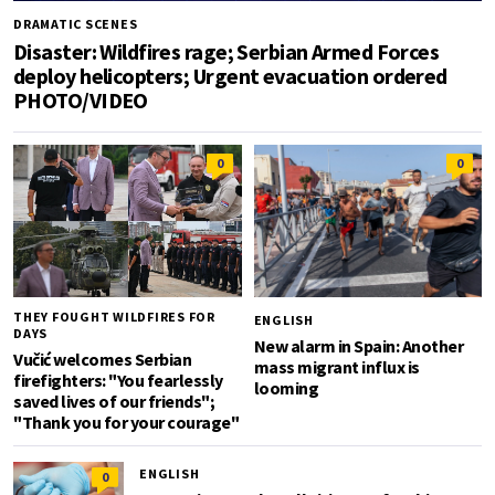
DRAMATIC SCENES
Disaster: Wildfires rage; Serbian Armed Forces
deploy helicopters; Urgent evacuation ordered
PHOTO/VIDEO
0
0
THEY FOUGHT WILDFIRES FOR
ENGLISH
DAYS
New alarm in Spain: Another
Vučić welcomes Serbian
mass migrant influx is
firefighters: "You fearlessly
looming
saved lives of our friends";
"Thank you for your courage"
ENGLISH
0