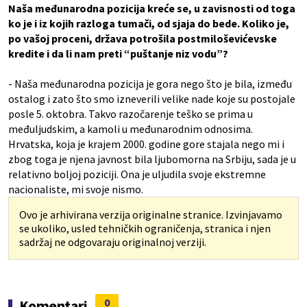
Naša međunarodna pozicija kreće se, u zavisnosti od toga
ko je i iz kojih razloga tumači, od sjaja do bede. Koliko je,
po vašoj proceni, država potrošila postmiloševićevske
kredite i da li nam preti “puštanje niz vodu”?
- Naša međunarodna pozicija je gora nego što je bila, između
ostalog i zato što smo izneverili velike nade koje su postojale
posle 5. oktobra. Takvo razočarenje teško se prima u
međuljudskim, a kamoli u međunarodnim odnosima.
Hrvatska, koja je krajem 2000. godine gore stajala nego mi i
zbog toga je njena javnost bila ljubomorna na Srbiju, sada je u
relativno boljoj poziciji. Ona je uljudila svoje ekstremne
nacionaliste, mi svoje nismo.
Ovo je arhivirana verzija originalne stranice. Izvinjavamo
se ukoliko, usled tehničkih ograničenja, stranica i njen
sadržaj ne odgovaraju originalnoj verziji.
0
Komentari