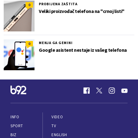
PROBIJENA ZAŠTITA
0
Veliki proizvođač telefona na "crnoj listi"
MENJA GA GEMINI
0
Google asistent nestaje iz vašeg telefona
INFO
VIDEO
SPORT
TV
BIZ
ENGLISH