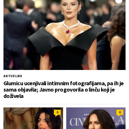
AKTUELNO
Glumicu ucenjivali intimnim fotografijama, pa ih je
sama objavila; Javno progovorila o linču koji je
doživela
0
0