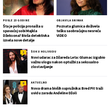
POSLE 23 GODINE
OBJAVILA SNIMAK
Šta je policija pronašla u
Poznata glumica doživela
spavaćoj sobi Majkla
tešku saobraćajnu nesreću
Džeksona? Bivša detektivka
VIDEO
iznela nove detalje
ŠOK U HOLIVUDU
1
Novi udarac za Džareda Leta: Glumac izgubio
važnu ulogu nakon optužbi za seksualno
zlostavljanje
AKTUELNO
0
Nova drama bivših supružnika: Bred Pit traži
uvid u zaradu Anđeline Džoli