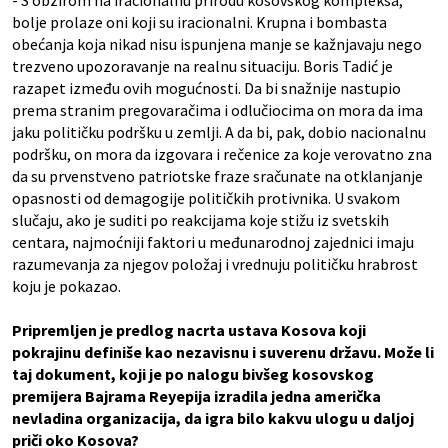
- S obzirom na iracionalnu prirodu kosovskog kompleksa,
bolje prolaze oni koji su iracionalni. Krupna i bombasta
obećanja koja nikad nisu ispunjena manje se kažnjavaju nego
trezveno upozoravanje na realnu situaciju. Boris Tadić je
razapet između ovih mogućnosti. Da bi snažnije nastupio
prema stranim pregovaračima i odlučiocima on mora da ima
jaku političku podršku u zemlji. A da bi, pak, dobio nacionalnu
podršku, on mora da izgovara i rečenice za koje verovatno zna
da su prvenstveno patriotske fraze sračunate na otklanjanje
opasnosti od demagogije političkih protivnika. U svakom
slučaju, ako je suditi po reakcijama koje stižu iz svetskih
centara, najmoćniji faktori u međunarodnoj zajednici imaju
razumevanja za njegov položaj i vrednuju političku hrabrost
koju je pokazao.
Pripremljen je predlog nacrta ustava Kosova koji
pokrajinu definiše kao nezavisnu i suverenu državu. Može li
taj dokument, koji je po nalogu bivšeg kosovskog
premijera Bajrama Reyepija izradila jedna američka
nevladina organizacija, da igra bilo kakvu ulogu u daljoj
priči oko Kosova?