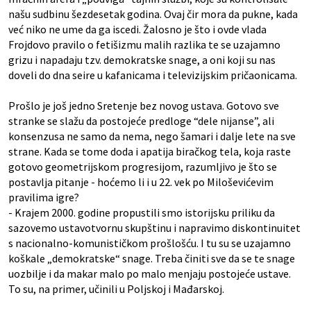
našu sudbinu šezdesetak godina. Ovaj čir mora da pukne, kada
već niko ne ume da ga iscedi. Žalosno je što i ovde vlada
Frojdovo pravilo o fetišizmu malih razlika te se uzajamno
grizu i napadaju tzv. demokratske snage, a oni koji su nas
doveli do dna seire u kafanicama i televizijskim pričaonicama.
Prošlo je još jedno Sretenje bez novog ustava. Gotovo sve
stranke se slažu da postojeće predloge “dele nijanse”, ali
konsenzusa ne samo da nema, nego šamari i dalje lete na sve
strane. Kada se tome doda i apatija biračkog tela, koja raste
gotovo geometrijskom progresijom, razumljivo je što se
postavlja pitanje - hoćemo li i u 22. vek po Miloševićevim
pravilima igre?
- Krajem 2000. godine propustili smo istorijsku priliku da
sazovemo ustavotvornu skupštinu i napravimo diskontinuitet
s nacionalno-komunističkom prošlošću. I tu su se uzajamno
koškale „demokratske“ snage. Treba činiti sve da se te snage
uozbilje i da makar malo po malo menjaju postojeće ustave.
To su, na primer, učinili u Poljskoj i Mađarskoj.