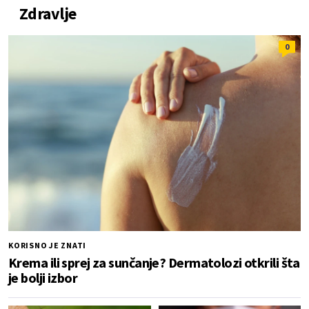
Zdravlje
0
KORISNO JE ZNATI
Krema ili sprej za sunčanje? Dermatolozi otkrili šta
je bolji izbor