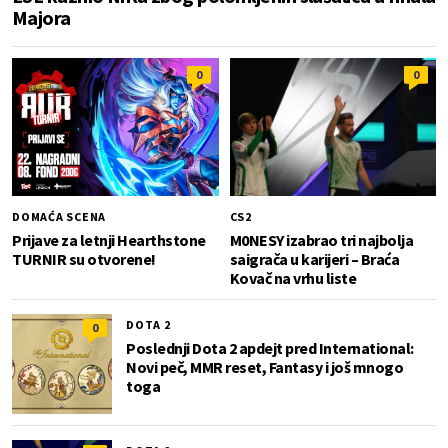
Majora
0
0
DOMAĆA SCENA
CS2
Prijave za letnji Hearthstone
M0NESY izabrao tri najbolja
TURNIR su otvorene!
saigrača u karijeri – Braća
Kovač na vrhu liste
DOTA 2
0
Poslednji Dota 2 apdejt pred International:
Novi peč, MMR reset, Fantasy i još mnogo
toga