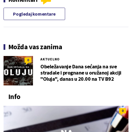
Pogledaj komentare
Možda vas zanima
AKTUELNO
0
Obeležavanje Dana sećanja na sve
stradale i prognane u oružanoj akciji
"Oluja", danas u 20.00 na TV B92
Info
0