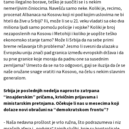
tamo ilegalno borave, teško je suočiti se i s nekim
nemerljivim činiocima. Navešću samo neke. Koliki je, recimo,
procenat Albanaca na Kosovu koji ni pod kojim uslovima ne bi
hteli da žive u Srbiji? Ili, može li se u 21. veku vladati sa oko dva
miliona ljudi samo pomoću policije i vojske? Koliki je broj
nezaposlenih na Kosovu i Metohiji i koliko je uopšte teško
ekonomsko stanje tamo? Može li Srbija da na sebe primi
breme rešavanja tih problema? Jesmo li svesni da ulazak u
Evropsku uniju znači pad granica između evropskih država i da
su prve granice koje moraju da padnu one sa susednim
zemljama? Umesto da se na to odgovori, gaji se iluzija da će se
naše oružane snage vratiti na Kosovo, na čelu s nekim slavnim
generalom.
Srbija je poslednjih nedelja naprosto zatrpana
“insajderskim” pričama, krivičnim prijavama i
ministarskim pretnjama. Očekuje li nas u mesecima koji
dolaze novi obračuni na “demokratskom frontu”?
- Naša nedavna prošlost je vrlo ružna, što podrazumeva i niz
mračnih afera i „podviga“ tajnih službi, koje su kontrolisale