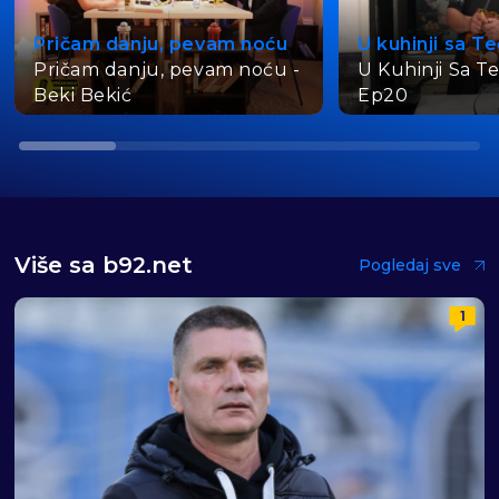
Pričam danju, pevam noću
U kuhinji sa T
Pričam danju, pevam noću -
U Kuhinji Sa T
Beki Bekić
Ep20
Više sa b92.net
Pogledaj sve
1