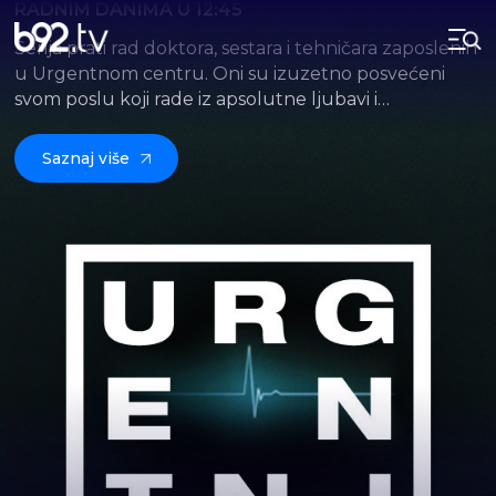
RADNIM DANIMA U 12:45
Serija prati rad doktora, sestara i tehničara zaposlenih
u Urgentnom centru. Oni su izuzetno posvećeni
svom poslu koji rade iz apsolutne ljubavi i
svakodnevno se bore za živote svojih pacijenata.
Saznaj više