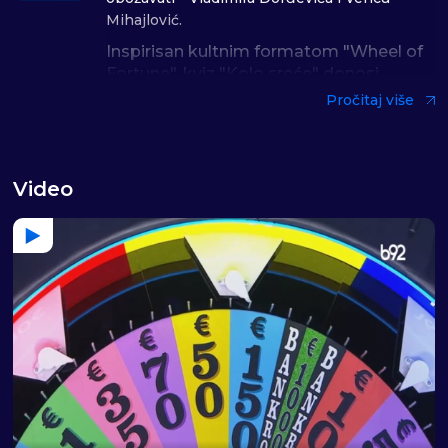
Mihajlović.
Inspirisan kultnim formatom "Wheel of
Fortune", kviz "Kolo sreće" donosi
dinamičnu igru u kojoj troje takmičara
Pročitaj više
pokušava da pogodi skrivene reči i fraze,
zavrti točak i osvoji vredne nagrade.
Gledajte "Kolo sreće" radnim danima od 18:00
Video
na televiziji B92, jer uz Vladimira i Vericu,
svaka epizoda biće prava mala avantura.
Pravila kviza možete pročitati
ovde
.
Kontakti za prijavu:
SMS, WHATSAPP, VIBER:
0653056029
e-mejl: kolo.srece@emotion.rs