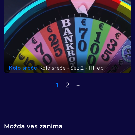
Kolo sreće
Kolo sreće - Sez.2 - 111. ep
1
2
Možda vas zanima