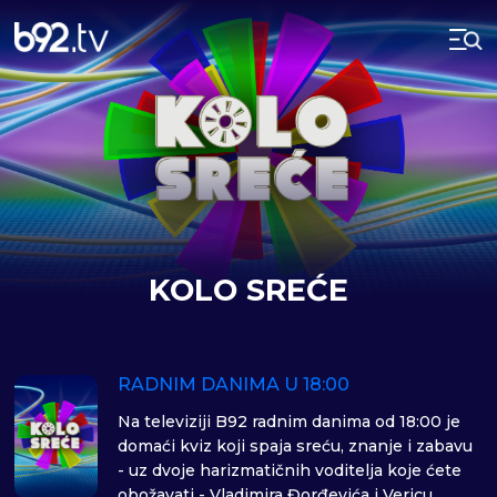
KOLO SREĆE
RADNIM DANIMA U 18:00
Na televiziji B92 radnim danima od 18:00 je
domaći kviz koji spaja sreću, znanje i zabavu
- uz dvoje harizmatičnih voditelja koje ćete
obožavati - Vladimira Đorđevića i Vericu