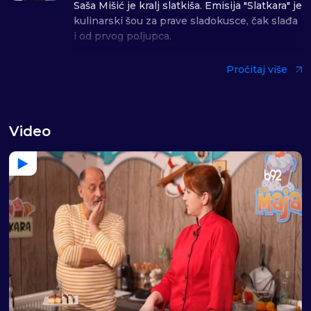
Saša Mišić je kralj slatkiša. Emisija "Slatkara" je
kulinarski šou za prave sladokusce, čak slađa
i od prvog poljupca.
Poznati kuvar Saša Mišić preporučivaće vam
Pročitaj više
nedeljom od 9:30 razne poslastice, ali i
pokazati vam kako da ih pripremite. Slatki
zalogaji iz kuhinje ovog vrsnog majstora svog
zanata biće sigurno ukusni. Ali, nemojte da
Video
vas njegovo ogromno znanje spreči da
probate i sami da napravite neke od ovih
slasnih poslastica, jer ako pažljivo pratite
recept uspećete sigurno - to vam garantuju
Saša Mišić i "Slatkara".