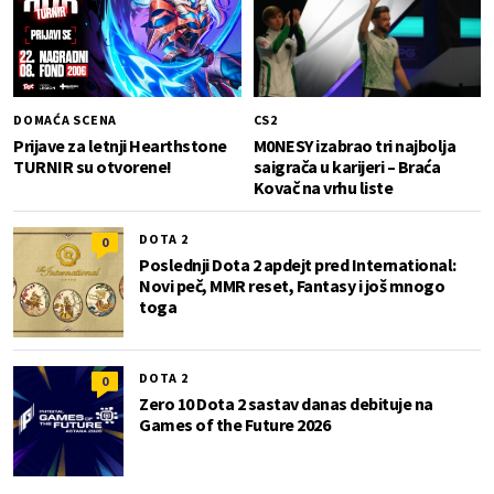
DOMAĆA SCENA
CS2
Prijave za letnji Hearthstone
M0NESY izabrao tri najbolja
TURNIR su otvorene!
saigrača u karijeri – Braća
Kovač na vrhu liste
DOTA 2
0
Poslednji Dota 2 apdejt pred International:
Novi peč, MMR reset, Fantasy i još mnogo
toga
DOTA 2
0
Zero 10 Dota 2 sastav danas debituje na
Games of the Future 2026