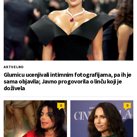
AKTUELNO
Glumicu ucenjivali intimnim fotografijama, pa ih je
sama objavila; Javno progovorila o linču koji je
doživela
0
0