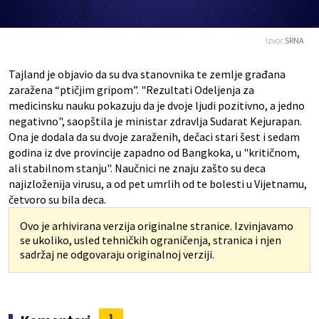
Izvor:
SRNA
Tajland je objavio da su dva stanovnika te zemlje građana
zaražena “ptičjim gripom”. "Rezultati Odeljenja za
medicinsku nauku pokazuju da je dvoje ljudi pozitivno, a jedno
negativno", saopštila je ministar zdravlja Sudarat Kejurapan.
Ona je dodala da su dvoje zaraženih, dečaci stari šest i sedam
godina iz dve provincije zapadno od Bangkoka, u "kritičnom,
ali stabilnom stanju". Naučnici ne znaju zašto su deca
najizloženija virusu, a od pet umrlih od te bolesti u Vijetnamu,
četvoro su bila deca.
Ovo je arhivirana verzija originalne stranice. Izvinjavamo
se ukoliko, usled tehničkih ograničenja, stranica i njen
sadržaj ne odgovaraju originalnoj verziji.
1