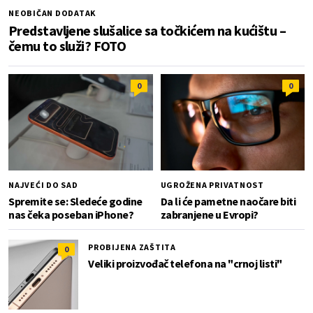
NEOBIČAN DODATAK
Predstavljene slušalice sa točkićem na kućištu –
čemu to služi? FOTO
0
0
NAJVEĆI DO SAD
UGROŽENA PRIVATNOST
Spremite se: Sledeće godine
Da li će pametne naočare biti
nas čeka poseban iPhone?
zabranjene u Evropi?
PROBIJENA ZAŠTITA
0
Veliki proizvođač telefona na "crnoj listi"