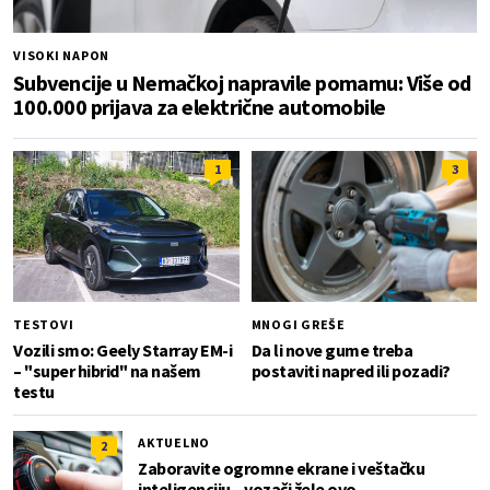
VISOKI NAPON
Subvencije u Nemačkoj napravile pomamu: Više od
100.000 prijava za električne automobile
1
3
TESTOVI
MNOGI GREŠE
Vozili smo: Geely Starray EM-i
Da li nove gume treba
– "super hibrid" na našem
postaviti napred ili pozadi?
testu
AKTUELNO
2
Zaboravite ogromne ekrane i veštačku
inteligenciju – vozači žele ovo