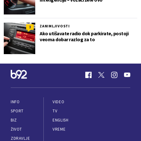
ZANIMLJIVOSTI
3
Ako utišavate radio dok parkirate, postoji
veoma dobar razlog za to
INFO
VIDEO
SPORT
TV
BIZ
ENGLISH
ŽIVOT
VREME
ZDRAVLJE