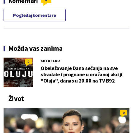
Komentari
Pogledaj komentare
Možda vas zanima
AKTUELNO
0
Obeležavanje Dana sećanja na sve
stradale i prognane u oružanoj akciji
"Oluja", danas u 20.00 na TV B92
Život
0