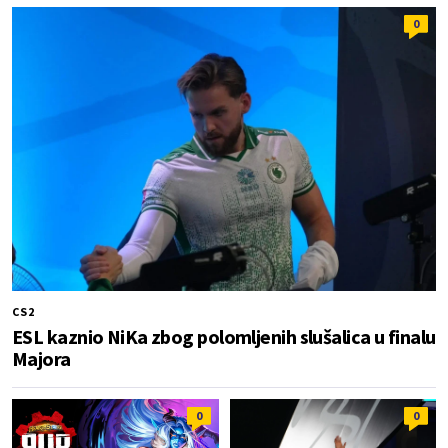
0
CS2
ESL kaznio NiKa zbog polomljenih slušalica u finalu
Majora
0
0