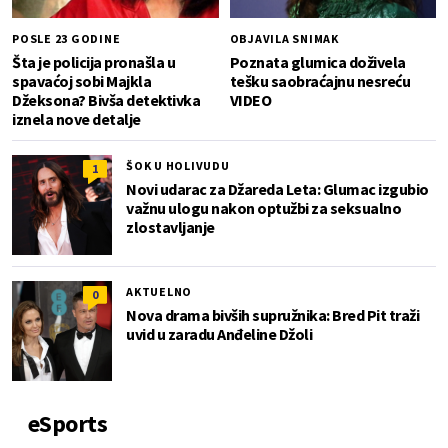
POSLE 23 GODINE
OBJAVILA SNIMAK
Šta je policija pronašla u
Poznata glumica doživela
spavaćoj sobi Majkla
tešku saobraćajnu nesreću
Džeksona? Bivša detektivka
VIDEO
iznela nove detalje
ŠOK U HOLIVUDU
1
Novi udarac za Džareda Leta: Glumac izgubio
važnu ulogu nakon optužbi za seksualno
zlostavljanje
AKTUELNO
0
Nova drama bivših supružnika: Bred Pit traži
uvid u zaradu Anđeline Džoli
eSports