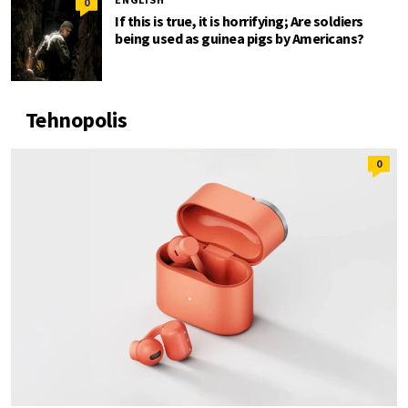
0
If this is true, it is horrifying; Are soldiers
being used as guinea pigs by Americans?
Tehnopolis
0