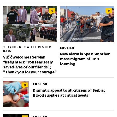
0
0
THEY FOUGHT WILDFIRES FOR
ENGLISH
DAYS
New alarm in Spain: Another
Vučić welcomes Serbian
mass migrant influx is
firefighters: "You fearlessly
looming
saved lives of our friends";
"Thank you for your courage"
ENGLISH
0
Dramatic appeal to all citizens of Serbia;
Blood supplies at critical levels
ENGLISH