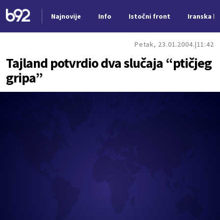
Najnovije
Info
Istočni front
Iranska kr
Nova vest
Petak, 23.01.2004.
11:42
Tajland potvrdio dva slučaja “ptičjeg
gripa”