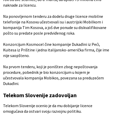
naknade za licencu.
Na ponovljenom tenderu za dodelu druge licence mobilne
telefonije na Kosovu učestvovali su i austrijski Mobilkom i
kompanija Tim Kosova, a još dve ponude su diskvalifikovane
pošto su predate posle predviđenog roka.
Konzorcijum Kosmocel čine kompanije Dukađini iz Peći,
Kuitesa iz Prištine i jedna italijansko-američka firma, čije ime
nije saopšteno.
Na prvom tenderu, koji je poništen zbog nepoštovanja
procedure, pobednik je bio konzorcijum u kojem je
učestvovala kompanija Mobikos, povezana sa preduzećem
Dukađini.
Telekom Slovenije zadovoljan
Telekom Slovenije ocenio je da mu dobijanje licence
omogućava da ostvari svoju razvojnu politiku.