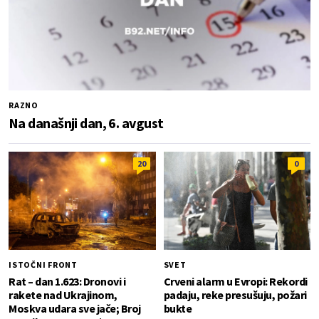
RAZNO
Na današnji dan, 6. avgust
20
0
ISTOČNI FRONT
SVET
Rat – dan 1.623: Dronovi i
Crveni alarm u Evropi: Rekordi
rakete nad Ukrajinom,
padaju, reke presušuju, požari
Moskva udara sve jače; Broj
bukte