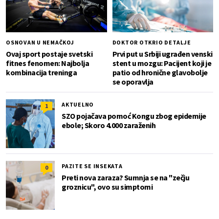
OSNOVAN U NEMAČKOJ
DOKTOR OTKRIO DETALJE
Ovaj sport postaje svetski
Prvi put u Srbiji ugrađen venski
fitnes fenomen: Najbolja
stent u mozgu: Pacijent koji je
kombinacija treninga
patio od hronične glavobolje
se oporavlja
AKTUELNO
1
SZO pojačava pomoć Kongu zbog epidemije
ebole; Skoro 4.000 zaraženih
PAZITE SE INSEKATA
0
Preti nova zaraza? Sumnja se na "zečju
groznicu", ovo su simptomi