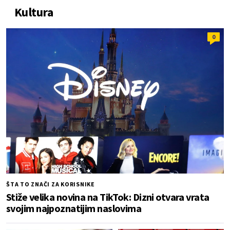
Kultura
0
ŠTA TO ZNAČI ZA KORISNIKE
Stiže velika novina na TikTok: Dizni otvara vrata
svojim najpoznatijim naslovima