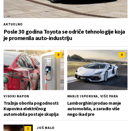
AKTUELNO
Posle 30 godina Toyota se odriče tehnologije koja
je promenila auto-industriju
0
0
VISOKI NAPON
MANJE ISPORUKA, VIŠE PARA
Tražnja oborila pogodnosti:
Lamborghini prodao manje
Kupovina električnog
automobila, a zaradio više
automobila postaje skuplja
nego ikad pre
JOŠ MALO
1