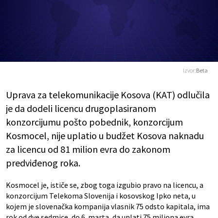
Izvor:
Beta
Uprava za telekomunikacije Kosova (KAT) odlučila
je da dodeli licencu drugoplasiranom
konzorcijumu pošto pobednik, konzorcijum
Kosmocel, nije uplatio u budžet Kosova naknadu
za licencu od 81 milion evra do zakonom
predviđenog roka.
Kosmocel je, ističe se, zbog toga izgubio pravo na licencu, a
konzorcijum Telekoma Slovenija i kosovskog Ipko neta, u
kojem je slovenačka kompanija vlasnik 75 odsto kapitala, ima
rok od dve sedmice, do 6. marta, da uplati 75 miliona evra