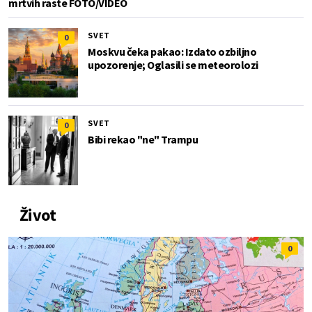
mrtvih raste FOTO/VIDEO
SVET
0
Moskvu čeka pakao: Izdato ozbiljno
upozorenje; Oglasili se meteorolozi
SVET
0
Bibi rekao "ne" Trampu
Život
0