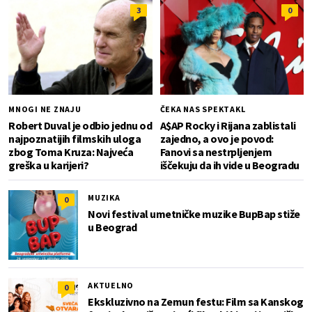
3
0
MNOGI NE ZNAJU
ČEKA NAS SPEKTAKL
Robert Duval je odbio jednu od
A$AP Rocky i Rijana zablistali
najpoznatijih filmskih uloga
zajedno, a ovo je povod:
zbog Toma Kruza: Najveća
Fanovi sa nestrpljenjem
greška u karijeri?
iščekuju da ih vide u Beogradu
MUZIKA
0
Novi festival umetničke muzike BupBap stiže
u Beograd
AKTUELNO
0
Ekskluzivno na Zemun festu: Film sa Kanskog