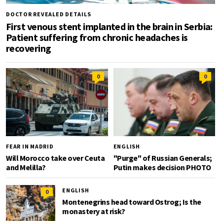
DOCTOR REVEALED DETAILS
First venous stent implanted in the brain in Serbia:
Patient suffering from chronic headaches is
recovering
0
0
FEAR IN MADRID
ENGLISH
Will Morocco take over Ceuta
"Purge" of Russian Generals;
and Melilla?
Putin makes decision PHOTO
ENGLISH
0
Montenegrins head toward Ostrog; Is the
monastery at risk?