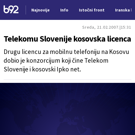
Najnovije
Info
Istočni front
Iranska kr
Nova vest
Sreda, 21.02.2007.
15:31
Telekomu Slovenije kosovska licenca
Drugu licencu za mobilnu telefoniju na Kosovu
dobio je konzorcijum koji čine Telekom
Slovenije i kosovski Ipko net.