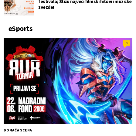
festivala; Stižu najveći filmski hitovi i muzičke
zvezde!
eSports
0
DOMAĆA SCENA