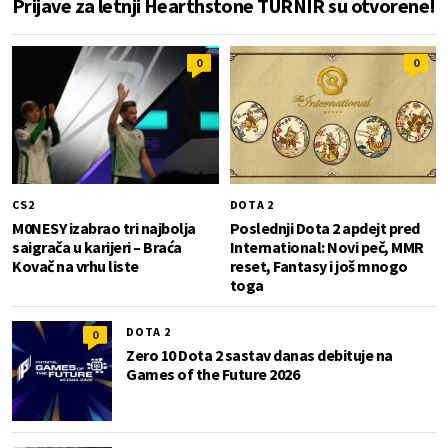
Prijave za letnji Hearthstone TURNIR su otvorene!
0
0
CS2
DOTA 2
M0NESY izabrao tri najbolja
Poslednji Dota 2 apdejt pred
saigrača u karijeri – Braća
International: Novi peč, MMR
Kovač na vrhu liste
reset, Fantasy i još mnogo
toga
DOTA 2
0
Zero 10 Dota 2 sastav danas debituje na
Games of the Future 2026