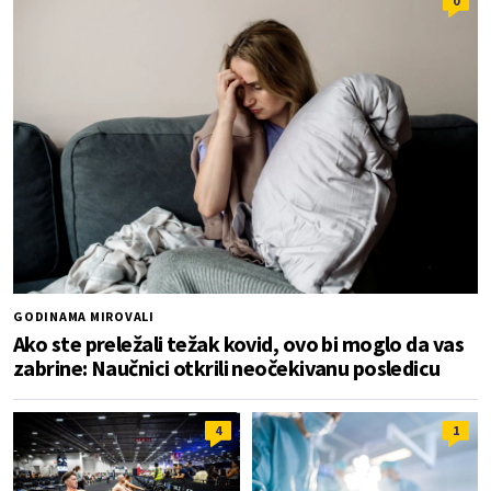
0
GODINAMA MIROVALI
Ako ste preležali težak kovid, ovo bi moglo da vas
zabrine: Naučnici otkrili neočekivanu posledicu
4
1