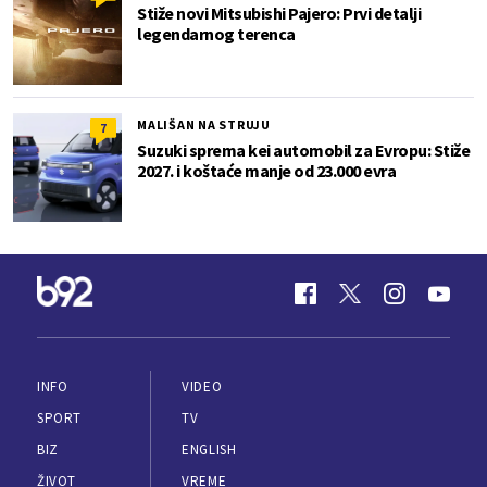
Stiže novi Mitsubishi Pajero: Prvi detalji
legendarnog terenca
MALIŠAN NA STRUJU
7
Suzuki sprema kei automobil za Evropu: Stiže
2027. i koštaće manje od 23.000 evra
INFO
VIDEO
SPORT
TV
BIZ
ENGLISH
ŽIVOT
VREME