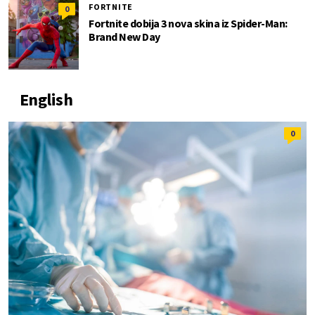
FORTNITE
0
Fortnite dobija 3 nova skina iz Spider-Man:
Brand New Day
English
0