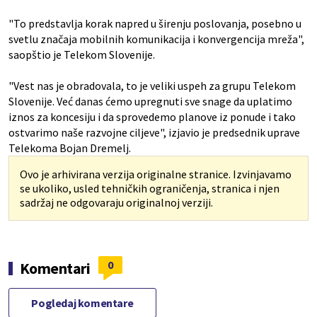
"To predstavlja korak napred u širenju poslovanja, posebno u
svetlu značaja mobilnih komunikacija i konvergencija mreža",
saopštio je Telekom Slovenije.
"Vest nas je obradovala, to je veliki uspeh za grupu Telekom
Slovenije. Već danas ćemo upregnuti sve snage da uplatimo
iznos za koncesiju i da sprovedemo planove iz ponude i tako
ostvarimo naše razvojne ciljeve", izjavio je predsednik uprave
Telekoma Bojan Dremelj.
Ovo je arhivirana verzija originalne stranice. Izvinjavamo
se ukoliko, usled tehničkih ograničenja, stranica i njen
sadržaj ne odgovaraju originalnoj verziji.
0
Komentari
Pogledaj komentare