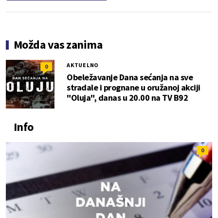
Možda vas zanima
AKTUELNO
0
Obeležavanje Dana sećanja na sve
stradale i prognane u oružanoj akciji
"Oluja", danas u 20.00 na TV B92
Info
0