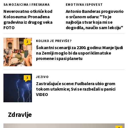
SA MOZAICIMA I FRESKAMA
EMOTIVNA ISPOVEST
Neverovatno otkriće kod
Antonio Banderas progovorio
Koloseuma: Pronađena
o srčanom udaru: "To je
građevina iz drugog veka
najbolja stvar koja mi se
FOTO
dogodila, naučio sam lekciju"
KOLIKO JE PREVIŠE?
2
Šokantni scenariji za 2200. godinu: Manje ljudi
na Zemlji moglo bi da uspori klimatske
promene i spasi planetu
JEZIVO
3
Zastrašujuće scene: Fudbalera ubio grom
tokom utakmice; Svi se razbežali u panici
VIDEO
Zdravlje