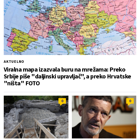
AKTUELNO
Viralna mapa izazvala buru na mrežama: Preko
Srbije piše "daljinski upravljač", a preko Hrvatske
"ništa" FOTO
0
0