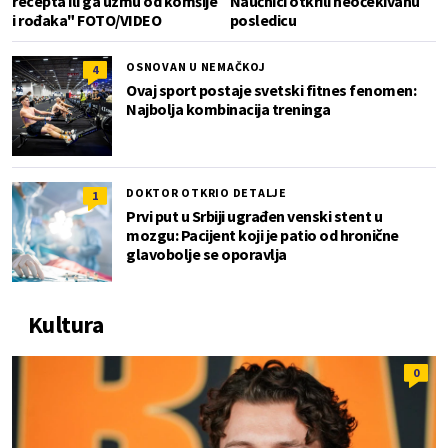
recepta ili ga uzmu od komšije
Naučnici otkrili neočekivanu
i rođaka" FOTO/VIDEO
posledicu
OSNOVAN U NEMAČKOJ
4
Ovaj sport postaje svetski fitnes fenomen:
Najbolja kombinacija treninga
DOKTOR OTKRIO DETALJE
1
Prvi put u Srbiji ugrađen venski stent u
mozgu: Pacijent koji je patio od hronične
glavobolje se oporavlja
Kultura
0