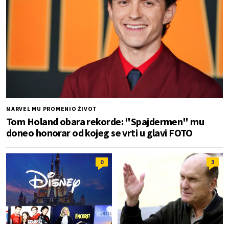
MARVEL MU PROMENIO ŽIVOT
Tom Holand obara rekorde: "Spajdermen" mu
doneo honorar od kojeg se vrti u glavi FOTO
0
3