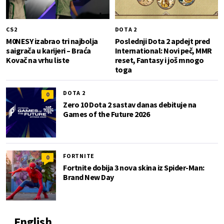
CS2
DOTA 2
M0NESY izabrao tri najbolja
Poslednji Dota 2 apdejt pred
saigrača u karijeri – Braća
International: Novi peč, MMR
Kovač na vrhu liste
reset, Fantasy i još mnogo
toga
DOTA 2
0
Zero 10 Dota 2 sastav danas debituje na
Games of the Future 2026
FORTNITE
0
Fortnite dobija 3 nova skina iz Spider-Man:
Brand New Day
English