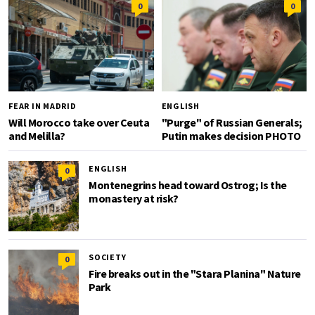
0
0
FEAR IN MADRID
ENGLISH
Will Morocco take over Ceuta
"Purge" of Russian Generals;
and Melilla?
Putin makes decision PHOTO
ENGLISH
0
Montenegrins head toward Ostrog; Is the
monastery at risk?
SOCIETY
0
Fire breaks out in the "Stara Planina" Nature
Park