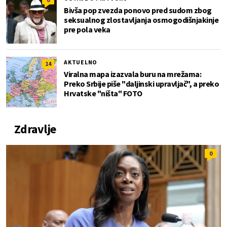
Bivša pop zvezda ponovo pred sudom zbog
seksualnog zlostavljanja osmogodišnjakinje
pre pola veka
AKTUELNO
14
Viralna mapa izazvala buru na mrežama:
Preko Srbije piše "daljinski upravljač", a preko
Hrvatske "ništa" FOTO
Zdravlje
0