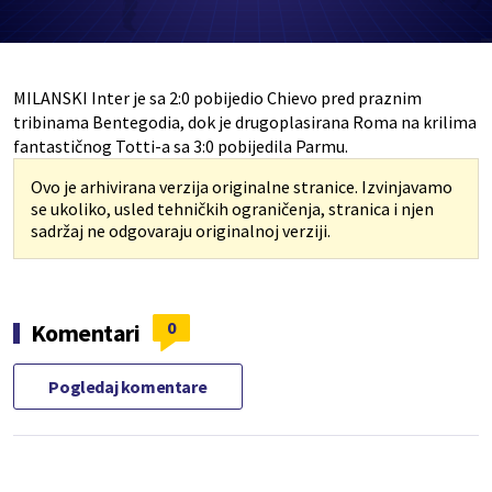
MILANSKI Inter je sa 2:0 pobijedio Chievo pred praznim
tribinama Bentegodia, dok je drugoplasirana Roma na krilima
fantastičnog Totti-a sa 3:0 pobijedila Parmu.
Ovo je arhivirana verzija originalne stranice. Izvinjavamo
se ukoliko, usled tehničkih ograničenja, stranica i njen
sadržaj ne odgovaraju originalnoj verziji.
0
Komentari
Pogledaj komentare