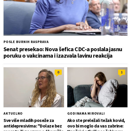
POSLE BURNIH RASPRAVA
Senat presekao: Nova šefica CDC-a poslala jasnu
poruku o vakcinama i izazvala lavinu reakcija
0
1
AKTUELNO
GODINAMA MIROVALI
Sve više mladih poseže za
Ako ste preležali težak kovid,
antidepresivima: "Dolaze bez
ovo bi moglo da vas zabrine: