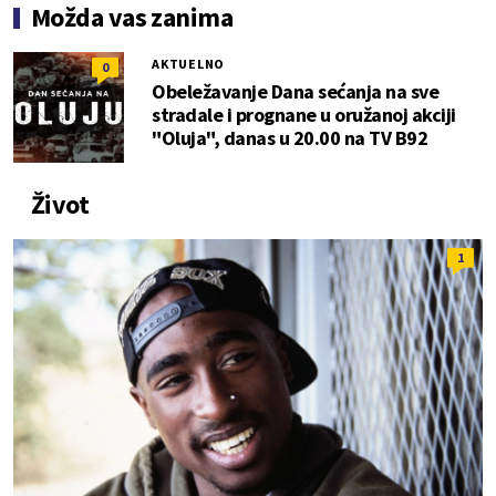
Možda vas zanima
AKTUELNO
0
Obeležavanje Dana sećanja na sve
stradale i prognane u oružanoj akciji
"Oluja", danas u 20.00 na TV B92
Život
1