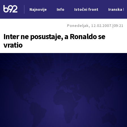
Najnovije
Info
Istočni front
Iranska kr
Nova vest
Ponedeljak, 12.02.2007.
09:21
Inter ne posustaje, a Ronaldo se
vratio