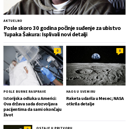
AKTUELNO
Posle skoro 30 godina počinje suđenje za ubistvo
Tupaka Šakura: Isplivali novi detalji
0
8
POSLE BURNE RASPRAVE
HAOS U SVEMIRU
Istorijska odluka u Americi:
Raketa udarila u Mesec; NASA
Ova država sada dozvoljava
otkrila detalje
pacijentima da sami okončaju
život
OSTAJE U PRITVORU
0