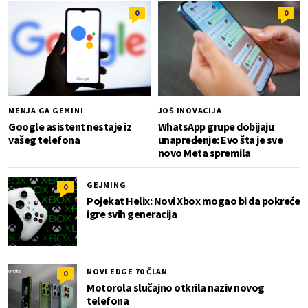
0
0
MENJA GA GEMINI
JOŠ INOVACIJA
Google asistent nestaje iz
WhatsApp grupe dobijaju
vašeg telefona
unapređenje: Evo šta je sve
novo Meta spremila
GEJMING
0
Pojekat Helix: Novi Xbox mogao bi da pokreće
igre svih generacija
NOVI EDGE 70 ČLAN
0
Motorola slučajno otkrila naziv novog
telefona