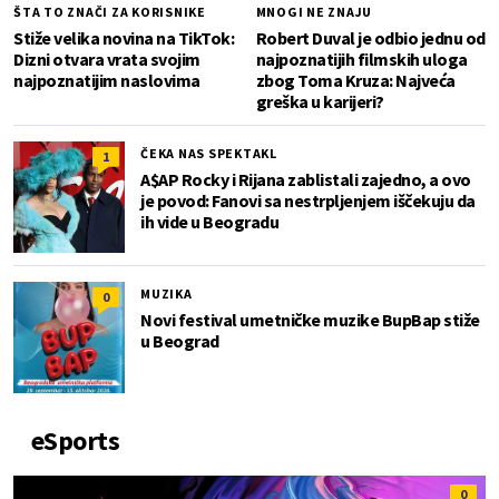
ŠTA TO ZNAČI ZA KORISNIKE
MNOGI NE ZNAJU
Stiže velika novina na TikTok:
Robert Duval je odbio jednu od
Dizni otvara vrata svojim
najpoznatijih filmskih uloga
najpoznatijim naslovima
zbog Toma Kruza: Najveća
greška u karijeri?
ČEKA NAS SPEKTAKL
1
A$AP Rocky i Rijana zablistali zajedno, a ovo
je povod: Fanovi sa nestrpljenjem iščekuju da
ih vide u Beogradu
MUZIKA
0
Novi festival umetničke muzike BupBap stiže
u Beograd
eSports
0