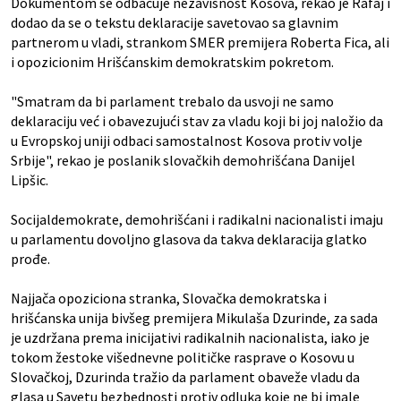
Dokumentom se odbacuje nezavisnost Kosova, rekao je Rafaj i
dodao da se o tekstu deklaracije savetovao sa glavnim
partnerom u vladi, strankom SMER premijera Roberta Fica, ali
i opozicionim Hrišćanskim demokratskim pokretom.
"Smatram da bi parlament trebalo da usvoji ne samo
deklaraciju već i obavezujući stav za vladu koji bi joj naložio da
u Evropskoj uniji odbaci samostalnost Kosova protiv volje
Srbije", rekao je poslanik slovačkih demohrišćana Danijel
Lipšic.
Socijaldemokrate, demohrišćani i radikalni nacionalisti imaju
u parlamentu dovoljno glasova da takva deklaracija glatko
prođe.
Najjača opoziciona stranka, Slovačka demokratska i
hrišćanska unija bivšeg premijera Mikulaša Dzurinde, za sada
je uzdržana prema inicijativi radikalnih nacionalista, iako je
tokom žestoke višednevne političke rasprave o Kosovu u
Slovačkoj, Dzurinda tražio da parlament obaveže vladu da
glasa u Savetu bezbednosti protiv odluka koje ne bi imale