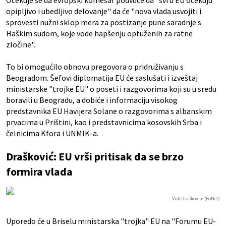
Očekuje se da evropski komesar podvuče da "svi u EU očekuju
opipljivo i ubedljivo delovanje" da će "nova vlada usvojiti i
sprovesti nužni sklop mera za postizanje pune saradnje s
Haškim sudom, koje vode hapšenju optuženih za ratne
zločine".
To bi omogućilo obnovu pregovora o pridruživanju s
Beogradom. Šefovi diplomatija EU će saslušati i izveštaj
ministarske "trojke EU" o poseti i razgovorima koji su u sredu
boravili u Beogradu, a dobiće i informaciju visokog
predstavnika EU Havijera Solane o razgovorima s albanskim
prvacima u Prištini, kao i predstavnicima kosovskih Srba i
čelnicima Kfora i UNMIK-a.
Drašković: EU vrši pritisak da se brzo
formira vlada
Vuk Draškoviæ (FoNet)
Uporedo će u Briselu ministarska "trojka" EU na "Forumu EU-