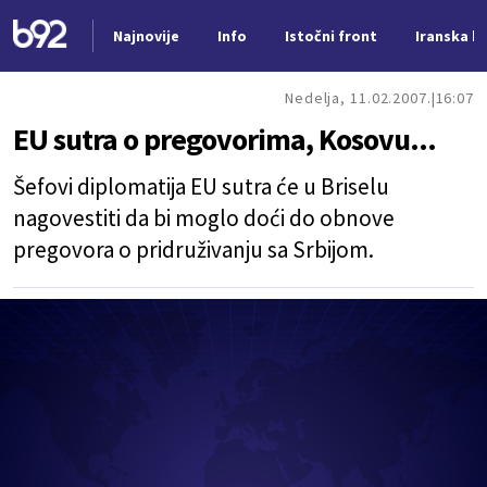
Najnovije
Info
Istočni front
Iranska kr
Nova vest
Nedelja, 11.02.2007.
16:07
EU sutra o pregovorima, Kosovu...
Šefovi diplomatija EU sutra će u Briselu
nagovestiti da bi moglo doći do obnove
pregovora o pridruživanju sa Srbijom.