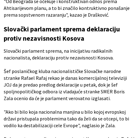
"Od Beograda se očekuje i konstruktivan odnos prema
Ahtisarijevom planu, a to bi značilo kontruktivno ponašanje
prema sopstvenom razaranju", kazao je Drašković.
Slovački parlament sprema deklaraciju
protiv nezavisnosti Kosova
Slovački parlament sprema, na inicijativu radikalnih
nacionalista, deklaraciju protiv nezavisnosti Kosova.
Šef poslaničkog kluba nacionalističke Slovačke narodne
stranke Rafael Rafaj rekao je danas komercijalnoj televiziji
JOJ da je predao predlog deklaracije u petak, dok je šef
spoljnopolitičkog odbora iz vladajuće stranke SMER Boris
Zala ocenio da će je parlament verovatno izglasati.
"Ako bi bilo koja nacionalna manjina u bilo kojoj evropskoj
državi pristupala problemima tako da želi da se otcepi, to bi
vodilo ka destabilizaciji cele Evrope", naglasio je Zala.