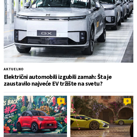
AKTUELNO
Električni automobili izgubili zamah: Šta je
zaustavilo najveće EV tržište na svetu?
0
0