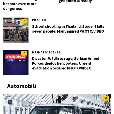
geopolitical reality
become even more
dangerous
ENGLISH
0
School shooting in Thailand: Student kills
seven people; Many injured PHOTO/VIDEO
DRAMATIC SCENES
0
Disaster: Wildfires rage; Serbian Armed
Forces deploy helicopters; Urgent
evacuation ordered PHOTO/VIDEO
Automobili
0