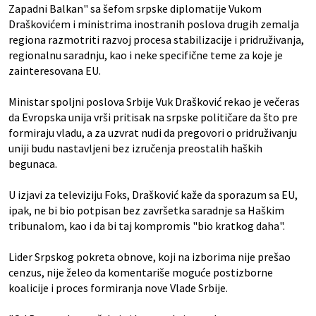
Zapadni Balkan" sa šefom srpske diplomatije Vukom
Draškovićem i ministrima inostranih poslova drugih zemalja
regiona razmotriti razvoj procesa stabilizacije i pridruživanja,
regionalnu saradnju, kao i neke specifične teme za koje je
zainteresovana EU.
Ministar spoljni poslova Srbije Vuk Drašković rekao je večeras
da Evropska unija vrši pritisak na srpske političare da što pre
formiraju vladu, a za uzvrat nudi da pregovori o pridruživanju
uniji budu nastavljeni bez izručenja preostalih haških
begunaca.
U izjavi za televiziju Foks, Drašković kaže da sporazum sa EU,
ipak, ne bi bio potpisan bez završetka saradnje sa Haškim
tribunalom, kao i da bi taj kompromis "bio kratkog daha".
Lider Srpskog pokreta obnove, koji na izborima nije prešao
cenzus, nije želeo da komentariše moguće postizborne
koalicije i proces formiranja nove Vlade Srbije.