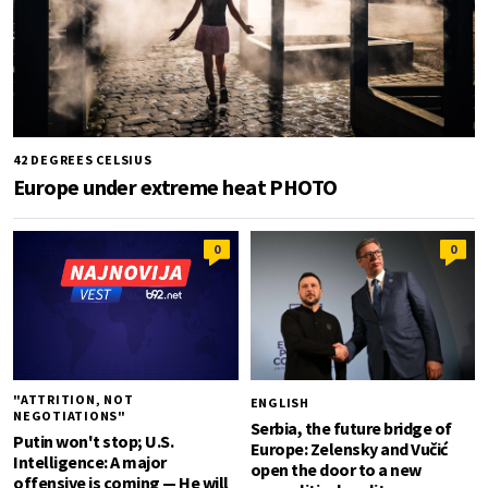
42 DEGREES CELSIUS
Europe under extreme heat PHOTO
0
0
"ATTRITION, NOT
ENGLISH
NEGOTIATIONS"
Serbia, the future bridge of
Putin won't stop; U.S.
Europe: Zelensky and Vučić
Intelligence: A major
open the door to a new
offensive is coming — He will