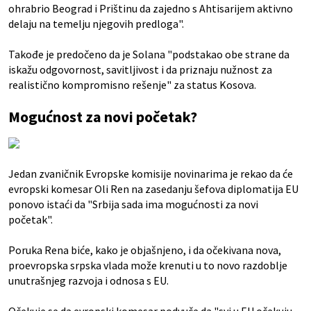
ohrabrio Beograd i Prištinu da zajedno s Ahtisarijem aktivno
delaju na temelju njegovih predloga".
Takođe je predočeno da je Solana "podstakao obe strane da
iskažu odgovornost, savitljivost i da priznaju nužnost za
realistično kompromisno rešenje" za status Kosova.
Mogućnost za novi početak?
Jedan zvaničnik Evropske komisije novinarima je rekao da će
evropski komesar Oli Ren na zasedanju šefova diplomatija EU
ponovo istaći da "Srbija sada ima mogućnosti za novi
početak".
Poruka Rena biće, kako je objašnjeno, i da očekivana nova,
proevropska srpska vlada može krenuti u to novo razdoblje
unutrašnjeg razvoja i odnosa s EU.