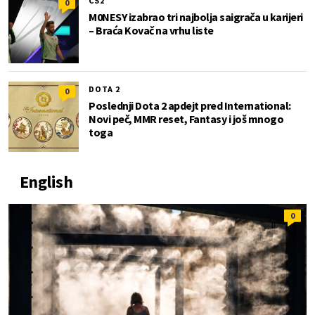
CS2
0
M0NESY izabrao tri najbolja saigrača u karijeri
– Braća Kovač na vrhu liste
DOTA 2
0
Poslednji Dota 2 apdejt pred International:
Novi peč, MMR reset, Fantasy i još mnogo
toga
English
0