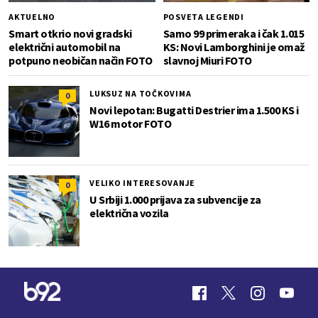
AKTUELNO
POSVETA LEGENDI
Smart otkrio novi gradski
Samo 99 primeraka i čak 1.015
električni automobil na
KS: Novi Lamborghini je omaž
potpuno neobičan način FOTO
slavnoj Miuri FOTO
LUKSUZ NA TOČKOVIMA
0
Novi lepotan: Bugatti Destrier ima 1.500 KS i
W16 motor FOTO
VELIKO INTERESOVANJE
0
U Srbiji 1.000 prijava za subvencije za
električna vozila