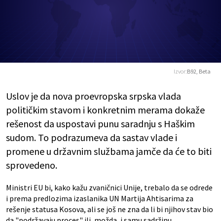
Izvor:
B92, Beta
Uslov je da nova proevropska srpska vlada
političkim stavom i konkretnim merama dokaže
rešenost da uspostavi punu saradnju s Haškim
sudom. To podrazumeva da sastav vlade i
promene u državnim službama jamče da će to biti
sprovedeno.
Ministri EU bi, kako kažu zvaničnici Unije, trebalo da se odrede
i prema predlozima izaslanika UN Martija Ahtisarima za
rešenje statusa Kosova, ali se još ne zna da li bi njihov stav bio
da "podržavaju proces" ili, možda, i samu sadržinu