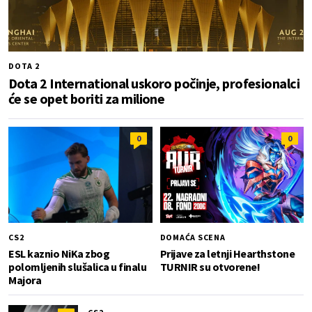
DOTA 2
Dota 2 International uskoro počinje, profesionalci
će se opet boriti za milione
0
0
CS2
DOMAĆA SCENA
ESL kaznio NiKa zbog
Prijave za letnji Hearthstone
polomljenih slušalica u finalu
TURNIR su otvorene!
Majora