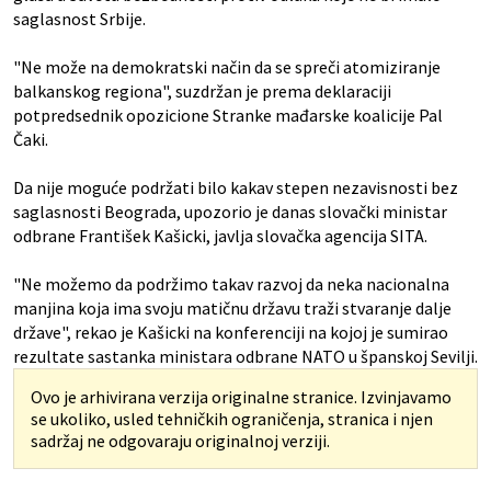
saglasnost Srbije.
"Ne može na demokratski način da se spreči atomiziranje
balkanskog regiona", suzdržan je prema deklaraciji
potpredsednik opozicione Stranke mađarske koalicije Pal
Čaki.
Da nije moguće podržati bilo kakav stepen nezavisnosti bez
saglasnosti Beograda, upozorio je danas slovački ministar
odbrane František Kašicki, javlja slovačka agencija SITA.
"Ne možemo da podržimo takav razvoj da neka nacionalna
manjina koja ima svoju matičnu državu traži stvaranje dalje
države", rekao je Kašicki na konferenciji na kojoj je sumirao
rezultate sastanka ministara odbrane NATO u španskoj Sevilji.
Ovo je arhivirana verzija originalne stranice. Izvinjavamo
se ukoliko, usled tehničkih ograničenja, stranica i njen
sadržaj ne odgovaraju originalnoj verziji.