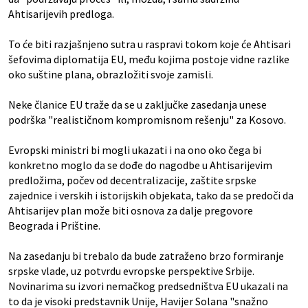
Ahtisarijevih predloga.
To će biti razjašnjeno sutra u raspravi tokom koje će Ahtisari
šefovima diplomatija EU, među kojima postoje vidne razlike
oko suštine plana, obrazložiti svoje zamisli.
Neke članice EU traže da se u zaključke zasedanja unese
podrška "realističnom kompromisnom rešenju" za Kosovo.
Evropski ministri bi mogli ukazati i na ono oko čega bi
konkretno moglo da se dođe do nagodbe u Ahtisarijevim
predložima, počev od decentralizacije, zaštite srpske
zajednice i verskih i istorijskih objekata, tako da se predoči da
Ahtisarijev plan može biti osnova za dalje pregovore
Beograda i Prištine.
Na zasedanju bi trebalo da bude zatraženo brzo formiranje
srpske vlade, uz potvrdu evropske perspektive Srbije.
Novinarima su izvori nemačkog predsedništva EU ukazali na
to da je visoki predstavnik Unije, Havijer Solana "snažno