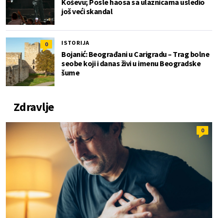
Koševu; Posle haosa sa ulaznicama usledio
još veći skandal
ISTORIJA
0
Bojanić: Beograđani u Carigradu – Тrag bolne
seobe koji i danas živi u imenu Beogradske
šume
Zdravlje
0