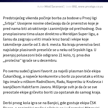
Autor:
Miloš Šaranović
| Izvor:
B92, www.prvaliga.co.yu
Predstojećeg vikenda počinje borba za bodove u Prvoj ligi
,,Srbija''. Usvojene novine obećavaju da će prvenstvo koje je
pred nama biti atraktivnije i zanimljivije od prethodnog. Dva
prvoplasirana tima ulaze direktno u Meridijan Super ligu, a
šansu da zaigraju u eliti imaće kroz baraž i ekipe koje
takmičenje završe od 3. do 6. mesta. Na kraju prvenstva šest
najslabije plasiranih preseliće se u neku od Srpskih liga. U
jesenjoj polusezoni biće odigrano 21 kolo, tj. prva dva
,,prolećna'' igraće se u decembru.
Po svemu sudeći glavni favorit za najviši plasman biće ekipa
Čukaričkog, a najveće konkurente u borbi za povratak u elitnu
ligu imaće u niškom Radničkom, Radu, Napretku iz Kruševca i
ivanjičkom Habitfarm Javoru. Mišljenje svih je da će se sve
preostale ekipe grčevito boriti za opstanak do samog kraja.
Derbi prvog kola igra se na Banjici, gde gostuje ekipa ČSK