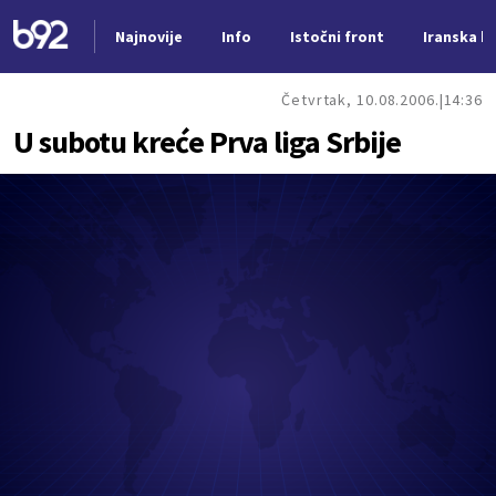
Najnovije
Info
Istočni front
Iranska kr
Nova vest
Četvrtak, 10.08.2006.
14:36
U subotu kreće Prva liga Srbije