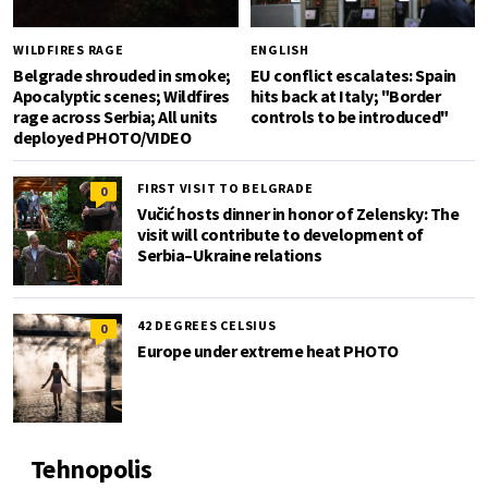
WILDFIRES RAGE
ENGLISH
Belgrade shrouded in smoke;
EU conflict escalates: Spain
Apocalyptic scenes; Wildfires
hits back at Italy; "Border
rage across Serbia; All units
controls to be introduced"
deployed PHOTO/VIDEO
FIRST VISIT TO BELGRADE
0
Vučić hosts dinner in honor of Zelensky: The
visit will contribute to development of
Serbia–Ukraine relations
42 DEGREES CELSIUS
0
Europe under extreme heat PHOTO
Tehnopolis