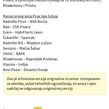
Pivare, a zanimljivi mečevi očekuju se i u Sremskoj Mitrovici,
Mladenovcu i Pirotu.
Parovi prvog kola Prve lige Srbija:
Radnički Pirot – BSK Borča
Rad – ČSK Pivara
Srem – Habitfarm Javor
Čukarički – Spartak
Radnički Niš – Mladost Lučani
Sevojno – Mačva Šabac
Obilić – BASK
Mladenovac – Napredak Kruševac
Vlasina – Inđija
Novi Pazar - Dinamo Vranje
Ovo je arhivirana verzija originalne stranice. Izvinjavamo
se ukoliko, usled tehničkih ograničenja, stranica i njen
sadržaj ne odgovaraju originalnoj verziji.