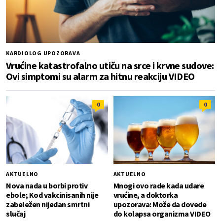
KARDIOLOG UPOZORAVA
Vrućine katastrofalno utiču na srce i krvne sudove:
Ovi simptomi su alarm za hitnu reakciju VIDEO
0
0
AKTUELNO
AKTUELNO
Nova nada u borbi protiv
Mnogi ovo rade kada udare
ebole; Kod vakcinisanih nije
vrućine, a doktorka
zabeležen nijedan smrtni
upozorava: Može da dovede
slučaj
do kolapsa organizma VIDEO