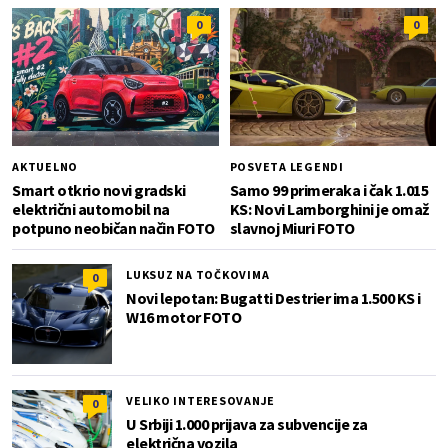
0
0
AKTUELNO
POSVETA LEGENDI
Smart otkrio novi gradski
Samo 99 primeraka i čak 1.015
električni automobil na
KS: Novi Lamborghini je omaž
potpuno neobičan način FOTO
slavnoj Miuri FOTO
LUKSUZ NA TOČKOVIMA
0
Novi lepotan: Bugatti Destrier ima 1.500 KS i
W16 motor FOTO
VELIKO INTERESOVANJE
0
U Srbiji 1.000 prijava za subvencije za
električna vozila