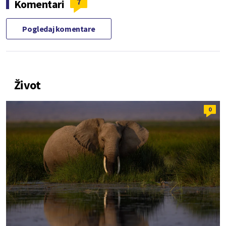
7
Komentari
Pogledaj komentare
Život
0