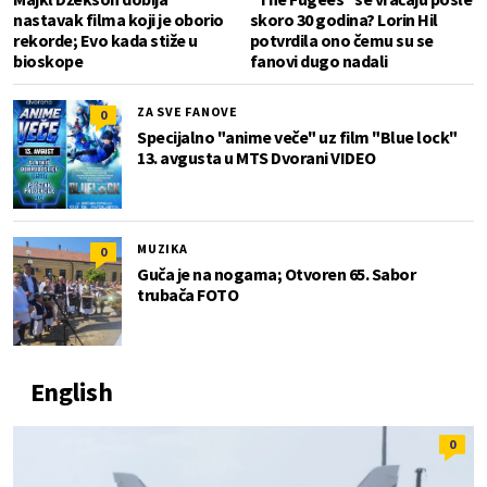
nastavak filma koji je oborio
skoro 30 godina? Lorin Hil
rekorde; Evo kada stiže u
potvrdila ono čemu su se
bioskope
fanovi dugo nadali
ZA SVE FANOVE
0
Specijalno "anime veče" uz film "Blue lock"
13. avgusta u MTS Dvorani VIDEO
MUZIKA
0
Guča je na nogama; Otvoren 65. Sabor
trubača FOTO
English
0