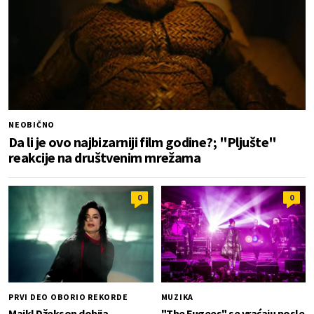
NEOBIČNO
Da li je ovo najbizarniji film godine?; "Pljušte"
reakcije na društvenim mrežama
0
0
PRVI DEO OBORIO REKORDE
MUZIKA
Majkl Džekson dobija
"The Fugees" se vraćaju posle