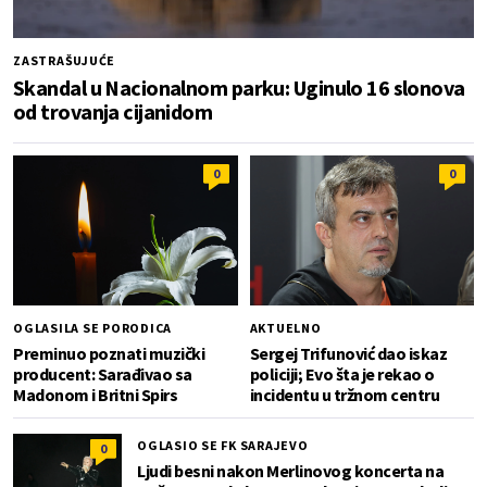
ZASTRAŠUJUĆE
Skandal u Nacionalnom parku: Uginulo 16 slonova
od trovanja cijanidom
0
0
OGLASILA SE PORODICA
AKTUELNO
Preminuo poznati muzički
Sergej Trifunović dao iskaz
producent: Sarađivao sa
policiji; Evo šta je rekao o
Madonom i Britni Spirs
incidentu u tržnom centru
OGLASIO SE FK SARAJEVO
0
Ljudi besni nakon Merlinovog koncerta na