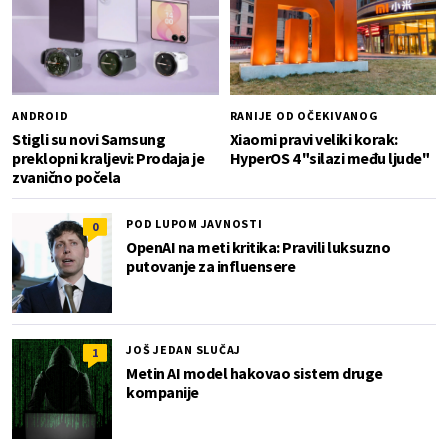
ANDROID
RANIJE OD OČEKIVANOG
Stigli su novi Samsung
Xiaomi pravi veliki korak:
preklopni kraljevi: Prodaja je
HyperOS 4 "silazi među ljude"
zvanično počela
POD LUPOM JAVNOSTI
0
OpenAI na meti kritika: Pravili luksuzno
putovanje za influensere
JOŠ JEDAN SLUČAJ
1
Metin AI model hakovao sistem druge
kompanije