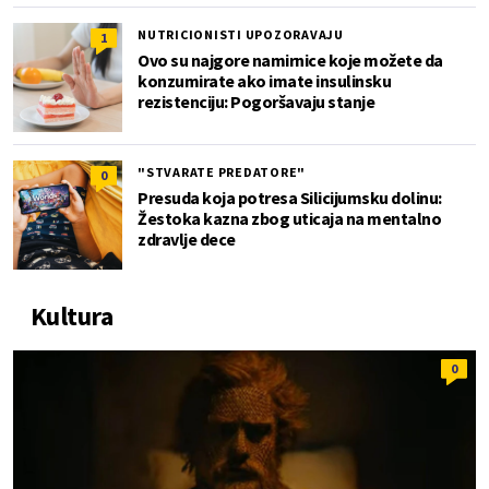
NUTRICIONISTI UPOZORAVAJU
1
Ovo su najgore namirnice koje možete da
konzumirate ako imate insulinsku
rezistenciju: Pogoršavaju stanje
"STVARATE PREDATORE"
0
Presuda koja potresa Silicijumsku dolinu:
Žestoka kazna zbog uticaja na mentalno
zdravlje dece
Kultura
0