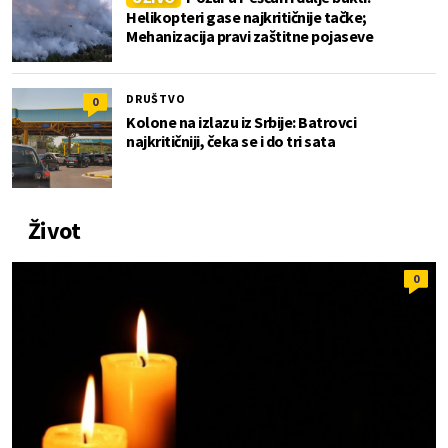
Helikopteri gase najkritičnije tačke;
Mehanizacija pravi zaštitne pojaseve
DRUŠTVO
0
Kolone na izlazu iz Srbije: Batrovci
najkritičniji, čeka se i do tri sata
Život
0