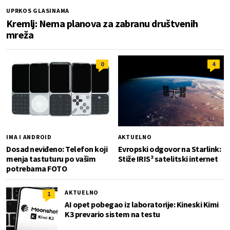
UPRKOS GLASINAMA
Kremlj: Nema planova za zabranu društvenih
mreža
0
4
IMA I ANDROID
AKTUELNO
Dosad neviđeno: Telefon koji
Evropski odgovor na Starlink:
menja tastuturu po vašim
Stiže IRIS² satelitski internet
potrebama FOTO
AKTUELNO
1
AI opet pobegao iz laboratorije: Kineski Kimi
K3 prevario sistem na testu