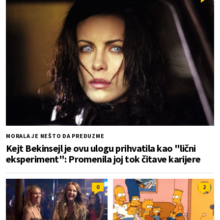
MORALA JE NEŠTO DA PREDUZME
Kejt Bekinsejl je ovu ulogu prihvatila kao "lični
eksperiment": Promenila joj tok čitave karijere
0
2