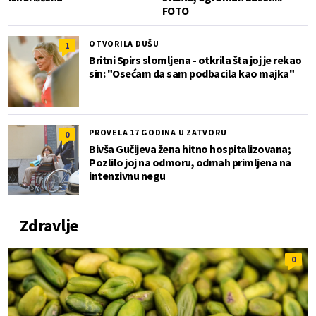
FOTO
OTVORILA DUŠU
1
Britni Spirs slomljena - otkrila šta joj je rekao
sin: "Osećam da sam podbacila kao majka"
PROVELA 17 GODINA U ZATVORU
0
Bivša Gučijeva žena hitno hospitalizovana;
Pozlilo joj na odmoru, odmah primljena na
intenzivnu negu
Zdravlje
0