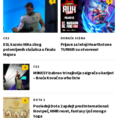
0
0
CS2
DOMAĆA SCENA
ESL kaznio NiKa zbog
Prijave za letnji Hearthstone
polomljenih slušalica u finalu
TURNIR su otvorene!
Majora
CS2
0
M0NESY izabrao tri najbolja saigrača u karijeri
– Braća Kovač na vrhu liste
DOTA 2
0
Poslednji Dota 2 apdejt pred International:
Novi peč, MMR reset, Fantasy i još mnogo
toga