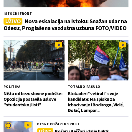
ISTOČNI FRONT
UŽIVO
Nova eskalacija na istoku: Snažan udar na
Odesu; Proglašena vazdušna uzbuna FOTO/VIDEO
0
0
POLITIKA
TOTALNO RASULO
Ništa od bezuslovne podrške:
Blokaderi "vetirali" svoje
Opozicija postavila uslove
kandidate: Na spisku za
"studentskoj listi"
izbacivanje i Bodiroga, Vidić,
Đokić, Lompar...
BESNE POŽARI U SRBIJI
0
UŽIVO
Požar u Peščari i dalje bukti: