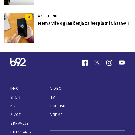
AKTUELNO
3
Nema više ograničenja za besplatni ChatGPT
INFO
VIDEO
SPORT
TV
BIZ
ENGLISH
ŽIVOT
VREME
ZDRAVLJE
PUTOVANJA