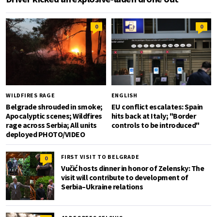
0
0
WILDFIRES RAGE
ENGLISH
Belgrade shrouded in smoke;
EU conflict escalates: Spain
Apocalyptic scenes; Wildfires
hits back at Italy; "Border
rage across Serbia; All units
controls to be introduced"
deployed PHOTO/VIDEO
FIRST VISIT TO BELGRADE
0
Vučić hosts dinner in honor of Zelensky: The
visit will contribute to development of
Serbia–Ukraine relations