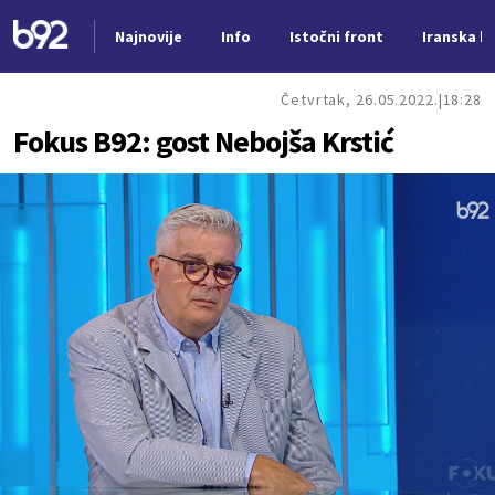
Najnovije
Info
Istočni front
Iranska kr
Nova vest
Četvrtak, 26.05.2022.
18:28
Fokus B92: gost Nebojša Krstić