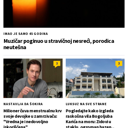
IMAO JE SAMO 45 GODINA
Muzičar poginuo u stravičnoj nesreći, porodica
neutešna
3
3
NASTAVLJA DA ŠOKIRA
LUKSUZ NA SVE STRANE
Milioner čuva menstrualnu krv
Pogledajte kako izgleda
svoje devojke u zamrzivaču:
raskošna vila Bogoljuba
"Vredna je i nedovoljno
Karića na moru: Zidovi u
iskorišćena"
staklu, ogroman bazen...