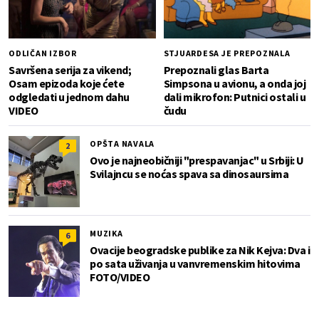
ODLIČAN IZBOR
STJUARDESA JE PREPOZNALA
Savršena serija za vikend;
Prepoznali glas Barta
Osam epizoda koje ćete
Simpsona u avionu, a onda joj
odgledati u jednom dahu
dali mikrofon: Putnici ostali u
VIDEO
čudu
OPŠTA NAVALA
2
Ovo je najneobičniji "prespavanjac" u Srbiji: U
Svilajncu se noćas spava sa dinosaursima
MUZIKA
6
Ovacije beogradske publike za Nik Kejva: Dva i
po sata uživanja u vanvremenskim hitovima
FOTO/VIDEO