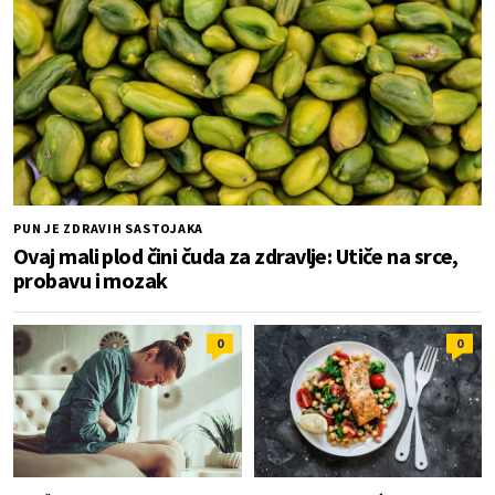
PUN JE ZDRAVIH SASTOJAKA
Ovaj mali plod čini čuda za zdravlje: Utiče na srce,
probavu i mozak
0
0