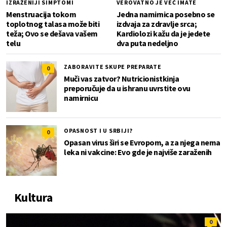
IZRAŽENIJI SIMPTOMI
VEROVATNO JE VEĆ IMATE
Menstruacija tokom
Jedna namirnica posebno se
toplotnog talasa može biti
izdvaja za zdravlje srca;
teža; Ovo se dešava vašem
Kardiolozi kažu da je jedete
telu
dva puta nedeljno
ZABORAVITE SKUPE PREPARATE
0
Muči vas zatvor? Nutricionistkinja
preporučuje da u ishranu uvrstite ovu
namirnicu
OPASNOST I U SRBIJI?
0
Opasan virus širi se Evropom, a za njega nema
leka ni vakcine: Evo gde je najviše zaraženih
Kultura
0