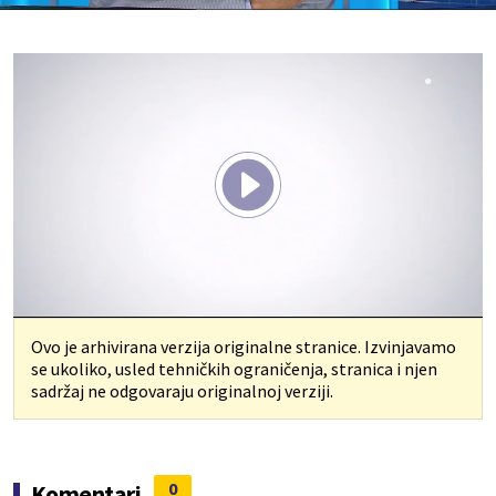
Play
Vide
Ovo je arhivirana verzija originalne stranice. Izvinjavamo
se ukoliko, usled tehničkih ograničenja, stranica i njen
sadržaj ne odgovaraju originalnoj verziji.
0
Komentari