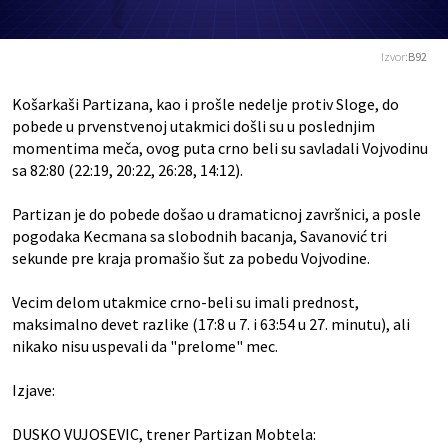
Izvor:
B92
Košarkaši Partizana, kao i prošle nedelje protiv Sloge, do
pobede u prvenstvenoj utakmici došli su u poslednjim
momentima meča, ovog puta crno beli su savladali Vojvodinu
sa 82:80 (22:19, 20:22, 26:28, 14:12).
Partizan je do pobede došao u dramaticnoj završnici, a posle
pogodaka Kecmana sa slobodnih bacanja, Savanović tri
sekunde pre kraja promašio šut za pobedu Vojvodine.
Vecim delom utakmice crno-beli su imali prednost,
maksimalno devet razlike (17:8 u 7. i 63:54 u 27. minutu), ali
nikako nisu uspevali da "prelome" mec.
Izjave:
DUSKO VUJOSEVIC, trener Partizan Mobtela
: