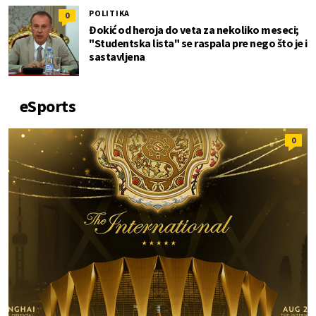
POLITIKA
0
Đokić od heroja do veta za nekoliko meseci;
"Studentska lista" se raspala pre nego što je i
sastavljena
eSports
0