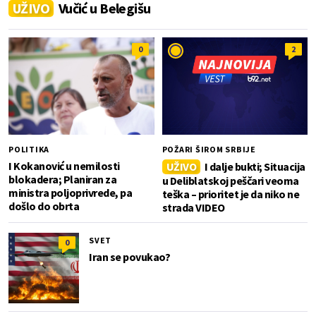
UŽIVO
Vučić u Belegišu
0
2
POLITIKA
POŽARI ŠIROM SRBIJE
I Kokanović u nemilosti
UŽIVO
I dalje bukti; Situacija
blokadera; Planiran za
u Deliblatskoj peščari veoma
ministra poljoprivrede, pa
teška – prioritet je da niko ne
došlo do obrta
strada VIDEO
SVET
0
Iran se povukao?