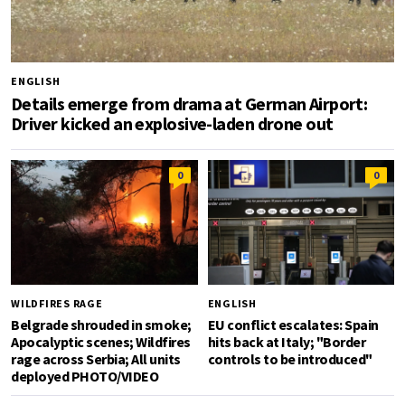
ENGLISH
Details emerge from drama at German Airport:
Driver kicked an explosive-laden drone out
0
0
WILDFIRES RAGE
ENGLISH
Belgrade shrouded in smoke;
EU conflict escalates: Spain
Apocalyptic scenes; Wildfires
hits back at Italy; "Border
rage across Serbia; All units
controls to be introduced"
deployed PHOTO/VIDEO