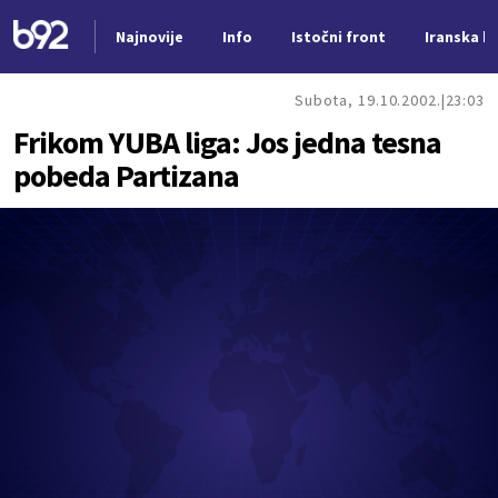
Najnovije
Info
Istočni front
Iranska kr
Nova vest
Subota, 19.10.2002.
23:03
Frikom YUBA liga: Jos jedna tesna
pobeda Partizana