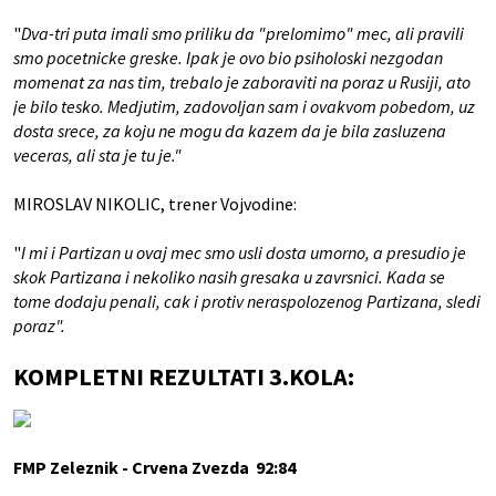
"
Dva-tri puta imali smo priliku da "prelomimo" mec, ali pravili
smo pocetnicke greske. Ipak je ovo bio psiholoski nezgodan
momenat za nas tim, trebalo je zaboraviti na poraz u Rusiji, ato
je bilo tesko. Medjutim, zadovoljan sam i ovakvom pobedom, uz
dosta srece, za koju ne mogu da kazem da je bila zasluzena
veceras, ali sta je tu je."
MIROSLAV NIKOLIC, trener Vojvodine
:
"
I mi i Partizan u ovaj mec smo usli dosta umorno, a presudio je
skok Partizana i nekoliko nasih gresaka u zavrsnici. Kada se
tome dodaju penali, cak i protiv neraspolozenog Partizana, sledi
poraz".
KOMPLETNI REZULTATI 3.KOLA:
FMP Zeleznik - Crvena Zvezda 92:84