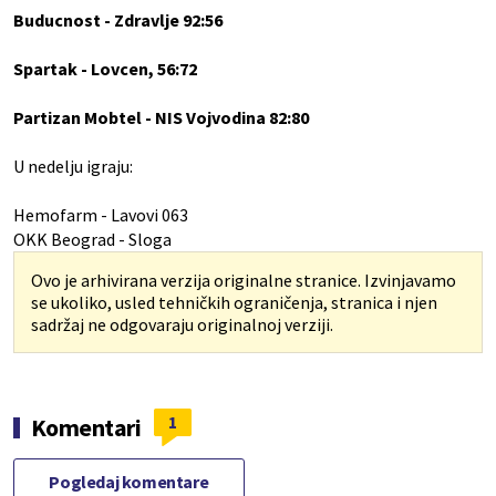
Buducnost - Zdravlje 92:56
Spartak - Lovcen, 56:72
Partizan Mobtel - NIS Vojvodina 82:80
U nedelju igraju:
Hemofarm - Lavovi 063
OKK Beograd - Sloga
Ovo je arhivirana verzija originalne stranice. Izvinjavamo
se ukoliko, usled tehničkih ograničenja, stranica i njen
sadržaj ne odgovaraju originalnoj verziji.
1
Komentari
Pogledaj komentare