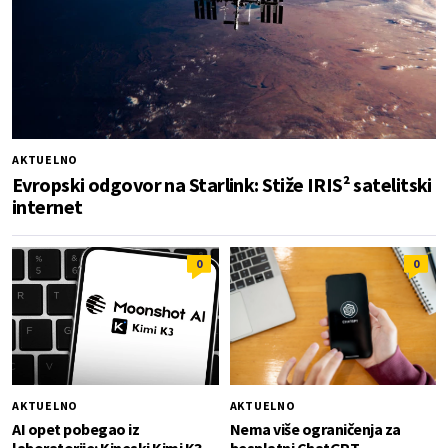
AKTUELNO
Evropski odgovor na Starlink: Stiže IRIS² satelitski
internet
0
0
AKTUELNO
AKTUELNO
AI opet pobegao iz
Nema više ograničenja za
laboratorije: Kineski Kimi K3
besplatni ChatGPT