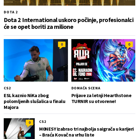
DOTA 2
Dota 2 International uskoro počinje, profesionalci
će se opet boriti za milione
0
0
CS2
DOMAĆA SCENA
ESL kaznio NiKa zbog
Prijave za letnji Hearthstone
polomljenih slušalica u finalu
TURNIR su otvorene!
Majora
CS2
0
M0NESY izabrao tri najbolja saigrača u karijeri
– Braća Kovač na vrhu liste