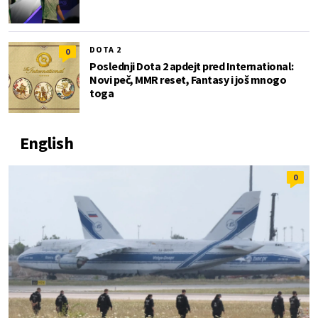
DOTA 2
0
Poslednji Dota 2 apdejt pred International:
Novi peč, MMR reset, Fantasy i još mnogo
toga
English
0