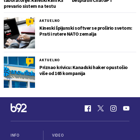
prevario sistem na testu
AKTUELNO
0
Kineski špijunski softver se proširio svetom:
Prati i rutere NATO zemalja
AKTUELNO
0
Priznao krivicu: Kanadski haker opustošio
više od 165 kompanija
INFO
VIDEO