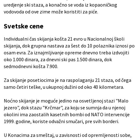
uredjenje ski staza, a konačno se voda iz kopaoničkog
vodovoda od ove zime može koristiti za piće.
Svetske cene
Individualni čas skijanja košta 21 evro u Nacionalnoj školi
skijanja, dok grupna nastava za šest do 10 polaznika iznosi po
osam evra. Za iznajmljivanje opreme dnevno treba izdvojiti
oko 1.000 dinara, za dnevni ski pas 1.500 dinara, dok
sedmodnevni košta 7.900.
Za skijanje posetiocima je na raspolaganju 21 staza, od čega
samo četiri teške, u ukupnoj dužini od oko 40 kilometara.
Noćno skijanje je moguće jedino na osvetljenoj stazi "Malo
jezero", dok stazu "Krčmar", za koju se sumnja da u njenoj
okolini ima zaostalih kasetnih bombi od NATO intervencije
1999. godine, koriste odvažni smučari, pre svih borderi.
U Konacima za smeštaj, u zavisnosti od opremljenosti sobe,