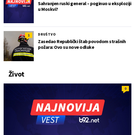
Sahranjen ruski general – poginuo u eksploziji
u Moskvi?
DRUŠTVO
1
Zasedao Republički štab povodom strašnih
požara: Ovo su nove odluke
Život
0