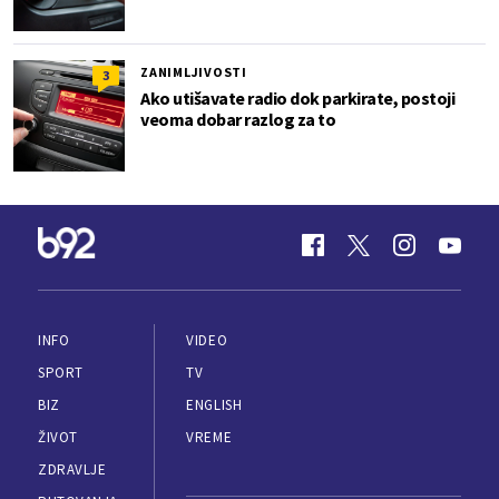
ZANIMLJIVOSTI
3
Ako utišavate radio dok parkirate, postoji
veoma dobar razlog za to
INFO
VIDEO
SPORT
TV
BIZ
ENGLISH
ŽIVOT
VREME
ZDRAVLJE