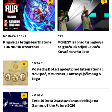
0
0
DOMAĆA SCENA
CS2
Prijave za letnji Hearthstone
M0NESY izabrao tri najbolja
TURNIR su otvorene!
saigrača u karijeri – Braća
Kovač na vrhu liste
DOTA 2
0
Poslednji Dota 2 apdejt pred International:
Novi peč, MMR reset, Fantasy i još mnogo
toga
DOTA 2
0
Zero 10 Dota 2 sastav danas debituje na
Games of the Future 2026