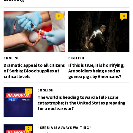
0
0
ENGLISH
ENGLISH
Dramatic appeal to all citizens
If this is true, it is horrifying;
of Serbia; Blood supplies at
Are soldiers being used as
critical levels
guinea pigs by Americans?
ENGLISH
0
The world is heading toward a full-scale
catastrophe; Is the United States preparing
for a nuclear war?
"SERBIA IS ALWAYS WAITING"
0