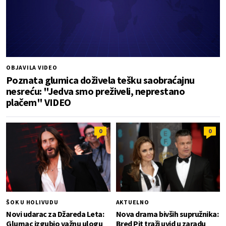
OBJAVILA VIDEO
Poznata glumica doživela tešku saobraćajnu
nesreću: "Jedva smo preživeli, neprestano
plačem" VIDEO
0
0
ŠOK U HOLIVUDU
AKTUELNO
Novi udarac za Džareda Leta:
Nova drama bivših supružnika:
Glumac izgubio važnu ulogu
Bred Pit traži uvid u zaradu