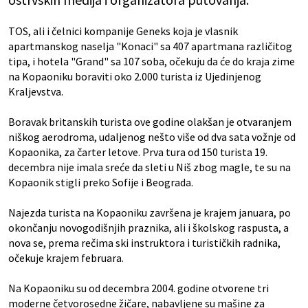
TOS, ali i čelnici kompanije Geneks koja je vlasnik
apartmanskog naselja "Konaci" sa 407 apartmana različitog
tipa, i hotela "Grand" sa 107 soba, očekuju da će do kraja zime
na Kopaoniku boraviti oko 2.000 turista iz Ujedinjenog
Kraljevstva.
Boravak britanskih turista ove godine olakšan je otvaranjem
niškog aerodroma, udaljenog nešto više od dva sata vožnje od
Kopaonika, za čarter letove. Prva tura od 150 turista 19.
decembra nije imala sreće da sleti u Niš zbog magle, te su na
Kopaonik stigli preko Sofije i Beograda.
Najezda turista na Kopaoniku završena je krajem januara, po
okončanju novogodišnjih praznika, ali i školskog raspusta, a
nova se, prema rečima ski instruktora i turističkih radnika,
očekuje krajem februara.
Na Kopaoniku su od decembra 2004. godine otvorene tri
moderne četvorosedne žičare, nabavljene su mašine za