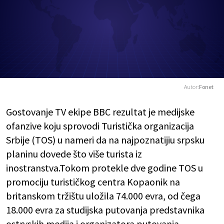
Autor:
Fonet
Gostovanje TV ekipe BBC rezultat je medijske
ofanzive koju sprovodi Turistička organizacija
Srbije (TOS) u nameri da na najpoznatijiu srpsku
planinu dovede što više turista iz
inostranstva.Tokom protekle dve godine TOS u
promociju turističkog centra Kopaonik na
britanskom tržištu uložila 74.000 evra, od čega
18.000 evra za studijska putovanja predstavnika
ostrvskih medija i organizatora putovanja.