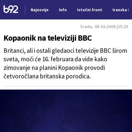
Najnovije
Info
Istočni front
Iranska kr
Nova vest
Sreda, 08.02.2006.
15:25
Kopaonik na televiziji BBC
Britanci, ali i ostali gledaoci televizije BBC širom
sveta, moći će 16. februara da vide kako
zimovanje na planini Kopaonik provodi
četvoročlana britanska porodica.