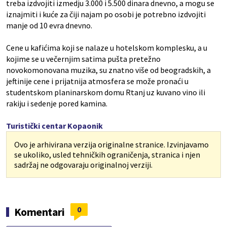
treba izdvojiti izmedju 3.000 i 5.500 dinara dnevno, a mogu se
iznajmiti i kuće za čiji najam po osobi je potrebno izdvojiti
manje od 10 evra dnevno.
Cene u kafićima koji se nalaze u hotelskom komplesku, a u
kojime se u večernjim satima pušta pretežno
novokomonovana muzika, su znatno više od beogradskih, a
jeftinije cene i prijatnija atmosfera se može pronaći u
studentskom planinarskom domu Rtanj uz kuvano vino ili
rakiju i sedenje pored kamina.
Turistički centar Kopaonik
Ovo je arhivirana verzija originalne stranice. Izvinjavamo
se ukoliko, usled tehničkih ograničenja, stranica i njen
sadržaj ne odgovaraju originalnoj verziji.
0
Komentari