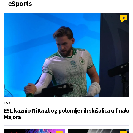
eSports
0
CS2
ESL kaznio NiKa zbog polomljenih slušalica u finalu
Majora