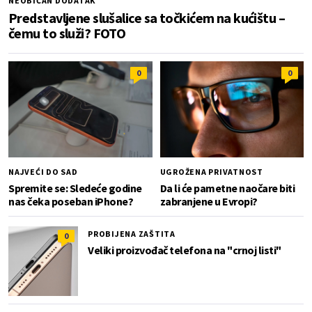
NEOBIČAN DODATAK
Predstavljene slušalice sa točkićem na kućištu –
čemu to služi? FOTO
0
0
NAJVEĆI DO SAD
UGROŽENA PRIVATNOST
Spremite se: Sledeće godine
Da li će pametne naočare biti
nas čeka poseban iPhone?
zabranjene u Evropi?
PROBIJENA ZAŠTITA
0
Veliki proizvođač telefona na "crnoj listi"