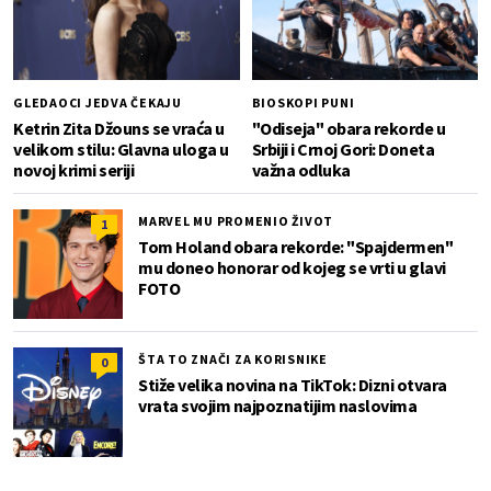
GLEDAOCI JEDVA ČEKAJU
BIOSKOPI PUNI
Ketrin Zita Džouns se vraća u
"Odiseja" obara rekorde u
velikom stilu: Glavna uloga u
Srbiji i Crnoj Gori: Doneta
novoj krimi seriji
važna odluka
MARVEL MU PROMENIO ŽIVOT
1
Tom Holand obara rekorde: "Spajdermen"
mu doneo honorar od kojeg se vrti u glavi
FOTO
ŠTA TO ZNAČI ZA KORISNIKE
0
Stiže velika novina na TikTok: Dizni otvara
vrata svojim najpoznatijim naslovima