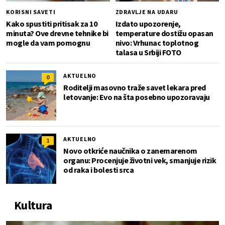
KORISNI SAVETI
ZDRAVLJE NA UDARU
Kako spustiti pritisak za 10
Izdato upozorenje,
minuta? Ove drevne tehnike bi
temperature dostižu opasan
mogle da vam pomognu
nivo: Vrhunac toplotnog
talasa u Srbiji FOTO
AKTUELNO
0
Roditelji masovno traže savet lekara pred
letovanje: Evo na šta posebno upozoravaju
AKTUELNO
1
Novo otkriće naučnika o zanemarenom
organu: Procenjuje životni vek, smanjuje rizik
od raka i bolesti srca
Kultura