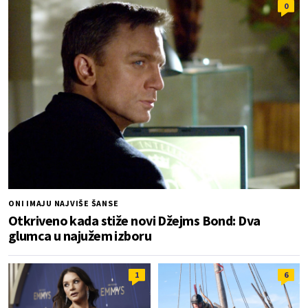
0
ONI IMAJU NAJVIŠE ŠANSE
Otkriveno kada stiže novi Džejms Bond: Dva
glumca u najužem izboru
1
6