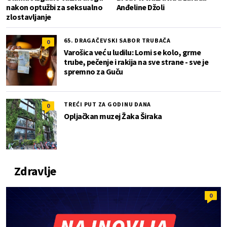
nakon optužbi za seksualno
Anđeline Džoli
zlostavljanje
65. DRAGAČEVSKI SABOR TRUBAČA
0
Varošica već u ludilu: Lomi se kolo, grme
trube, pečenje i rakija na sve strane - sve je
spremno za Guču
TREĆI PUT ZA GODINU DANA
0
Opljačkan muzej Žaka Širaka
Zdravlje
0