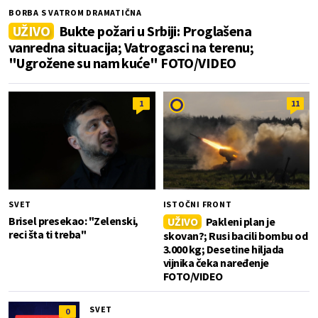
BORBA S VATROM DRAMATIČNA
UŽIVO
Bukte požari u Srbiji: Proglašena
vanredna situacija; Vatrogasci na terenu;
"Ugrožene su nam kuće" FOTO/VIDEO
1
11
SVET
ISTOČNI FRONT
Brisel presekao: "Zelenski,
UŽIVO
Pakleni plan je
reci šta ti treba"
skovan?; Rusi bacili bombu od
3.000 kg; Desetine hiljada
vijnika čeka naređenje
FOTO/VIDEO
SVET
0