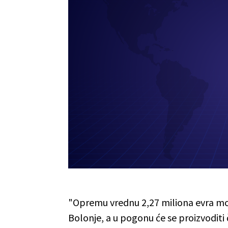
"Opremu vrednu 2,27 miliona evra mont
Bolonje, a u pogonu će se proizvoditi 