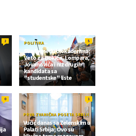
2
5
POLITIKA
Svađa među blokaderima;
Veto za Đokića, Lompara,
Jovanovića i niz drugih
kandidata sa
"studentske" liste
0
1
PRVA ZVANIČNA POSETA SRBIJI
Vučić danas sa Zelenskim u
ija
Palati Srbija; Ovo su
ključne teme razgovora