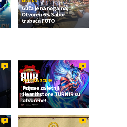
MUZIKA
e"
Guča je na nogama;
Otvoren 65. Sabor
trubača FOTO
0
0
DOMAĆA SCENA
Prijave za letnji
Hearthstone TURNIR su
otvorene!
0
0