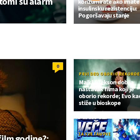
tomi su alarm
konzumirate ako imate
insulinsku rezistenciju:
Pogoršavaju stanje
0
PRVI DEO OBORIO REKORDE
Majkl Džekson dobija
nastavak filma koji je
oborio rekorde; Evo ka
stiže u bioskope
ZA SVE FANOVE
 film godine?;