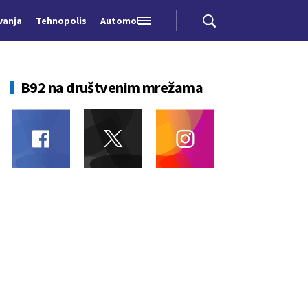
vanja
Tehnopolis
Automobili
B92 na društvenim mrežama