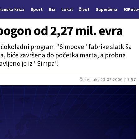
Iranska kriza
Sport
Biz
Lokal
Život
Superžena
92Puto
ogon od 2,27 mil. evra
 čokoladni program "Simpove" fabrike slatkiša
, biće završena do početka marta, a probna
avljeno je iz "Simpa".
Četvrtak, 23.02.2006.
17:57