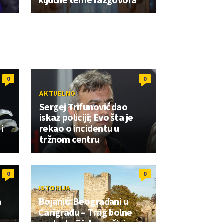
0
0
AKTUELNO
Sergej Trifunović dao
iskaz policiji; Evo šta je
i
rekao o incidentu u
tržnom centru
0
0
ISTORIJA
a
Bojanić: Beograđani u
Carigradu – Тrag bolne