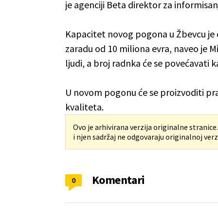
je agenciji Beta direktor za informisan
Kapacitet novog pogona u Žbevcu je o
zaradu od 10 miliona evra, naveo je 
ljudi, a broj radnka će se povećavati
U novom pogonu će se proizvoditi pra
kvaliteta.
Ovo je arhivirana verzija originalne stranice
i njen sadržaj ne odgovaraju originalnoj verzi
Komentari
0