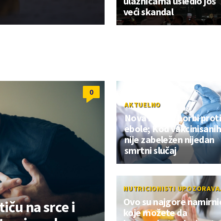
ulaznicama usledio još
veći skandal
0
AKTUELNO
Nova nada u borbi prot
ebole; Kod vakcinisani
nije zabeležen nijedan
smrtni slučaj
NUTRICIONISTI UPOZORAVA
Ovo su najgore namirni
iču na srce i
koje možete da