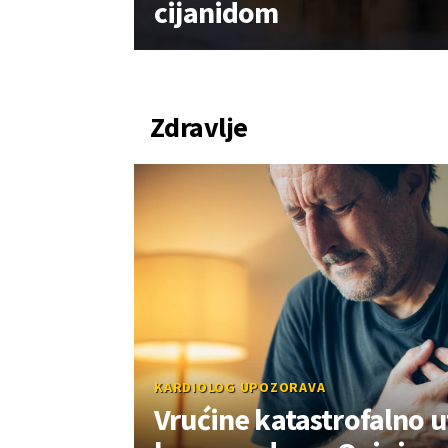
cijanidom
Zdravlje
KARDIOLOG UPOZORAVA
Vrućine katastrofalno ut