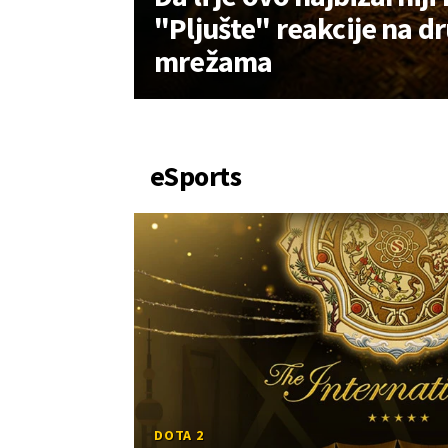
"Pljušte" reakcije na 
mrežama
eSports
DOTA 2