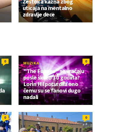
Žestoka kazna zbog
uticaja na mentalno
zdravlje dece
0
0
MUZIKA
"The Fugees" se vraćaju
posle skoro 30 godina?
Lorin Hil potvrdila ono
da
čemu su se fanovi dugo
nadali
0
0