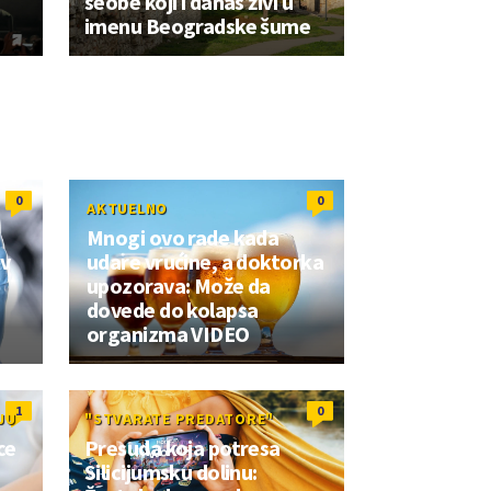
seobe koji i danas živi u
imenu Beogradske šume
0
0
AKTUELNO
Mnogi ovo rade kada
iv
udare vrućine, a doktorka
h
upozorava: Može da
dovede do kolapsa
organizma VIDEO
1
0
JU
"STVARATE PREDATORE"
ce
Presuda koja potresa
Silicijumsku dolinu: