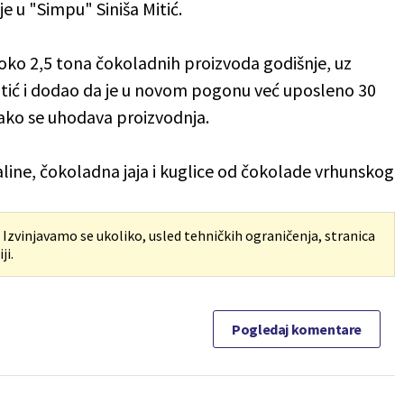
je u "Simpu" Siniša Mitić.
ko 2,5 tona čokoladnih proizvoda godišnje, uz
Mitić i dodao da je u novom pogonu već uposleno 30
 kako se uhodava proizvodnja.
line, čokoladna jaja i kuglice od čokolade vrhunskog
. Izvinjavamo se ukoliko, usled tehničkih ograničenja, stranica
ji.
Pogledaj komentare