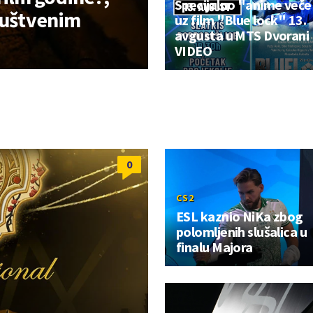
Specijalno "anime več
društvenim
uz film "Blue lock" 13.
avgusta u MTS Dvorani
VIDEO
0
CS2
ESL kaznio NiKa zbog
polomljenih slušalica u
finalu Majora