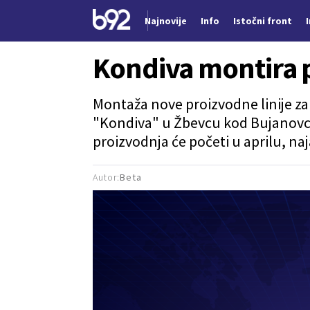
Najnovije
Info
Istočni front
Nova vest
Kondiva montira p
Montaža nove proizvodne linije za
"Kondiva" u Žbevcu kod Bujanovca
proizvodnja će početi u aprilu, naj
Autor:
Beta