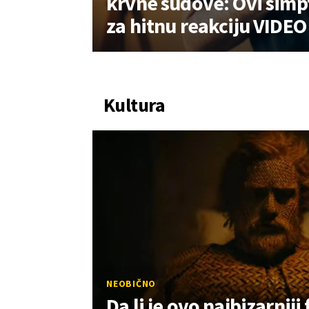
krvne sudove: Ovi simp
za hitnu reakciju VIDEO
Kultura
NEOBIČNO
Da li je ovo najbizarniji