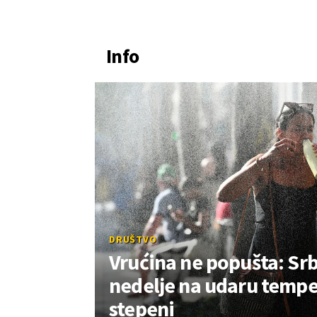
Info
DRUŠTVO
Vrućina ne popušta: Srb
nedelje na udaru tempe
stepeni