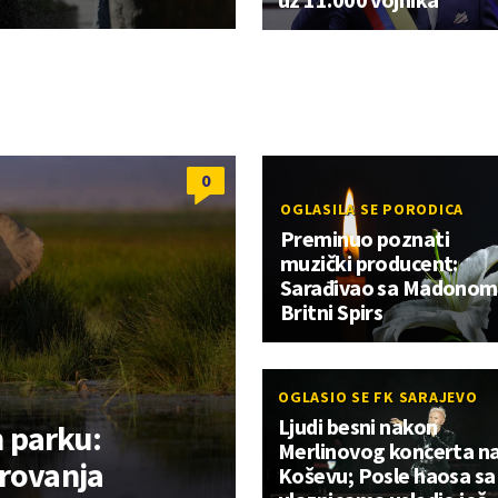
0
OGLASILA SE PORODICA
Preminuo poznati
muzički producent:
Sarađivao sa Madonom 
Britni Spirs
OGLASIO SE FK SARAJEVO
Ljudi besni nakon
 parku:
Merlinovog koncerta n
trovanja
Koševu; Posle haosa sa