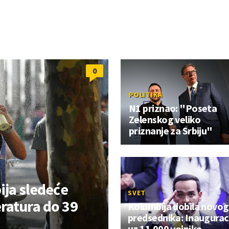
0
POLITIKA
N1 priznao: "Poseta
Zelenskog veliko
priznanje za Srbiju"
ija sledeće
SVET
ratura do 39
Kolumbija dobila novog
predsednika: Inaugurac
uz 11.000 vojnika