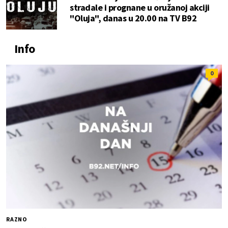
stradale i prognane u oružanoj akciji
"Oluja", danas u 20.00 na TV B92
Info
0
RAZNO