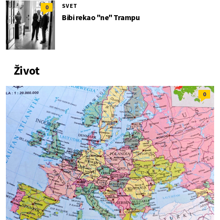
SVET
0
Bibi rekao "ne" Trampu
Život
0