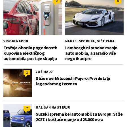
0
0
VISOKI NAPON
MANJE ISPORUKA, VIŠE PARA
Tražnja oborila pogodnosti:
Lamborghini prodao manje
Kupovina električnog
automobila, a zaradio više
automobila postaje skuplja
nego ikad pre
JOŠ MALO
1
Stiže novi Mitsubishi Pajero: Prvi detalji
legendarnog terenca
MALIŠAN NA STRUJU
7
Suzuki sprema kei automobil za Evropu: Stiže
2027. i koštaće manje od 23.000 evra