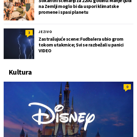
Šokantni scenariji za 2200. godinu: Manje ljudi
na Zemlji moglo bi da uspori klimatske
promene i spasi planetu
JEZIVO
3
Zastrašujuće scene: Fudbalera ubio grom
tokom utakmice; Svi se razbežali u panici
VIDEO
Kultura
0