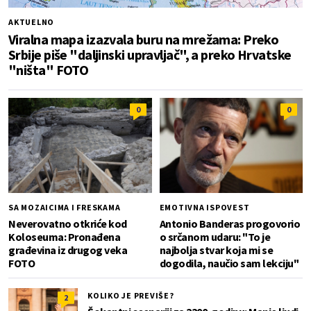
AKTUELNO
Viralna mapa izazvala buru na mrežama: Preko
Srbije piše "daljinski upravljač", a preko Hrvatske
"ništa" FOTO
0
0
SA MOZAICIMA I FRESKAMA
EMOTIVNA ISPOVEST
Neverovatno otkriće kod
Antonio Banderas progovorio
Koloseuma: Pronađena
o srčanom udaru: "To je
građevina iz drugog veka
najbolja stvar koja mi se
FOTO
dogodila, naučio sam lekciju"
KOLIKO JE PREVIŠE?
2