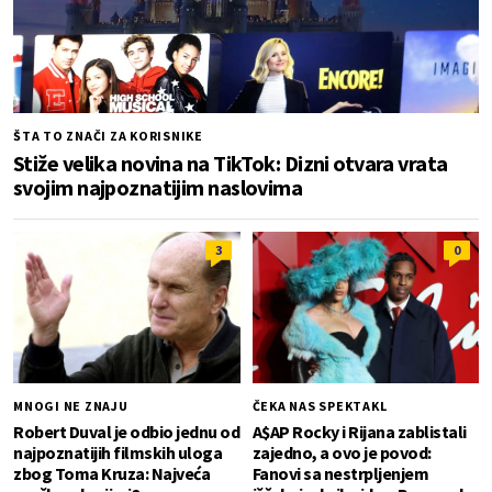
ŠTA TO ZNAČI ZA KORISNIKE
Stiže velika novina na TikTok: Dizni otvara vrata
svojim najpoznatijim naslovima
3
0
MNOGI NE ZNAJU
ČEKA NAS SPEKTAKL
Robert Duval je odbio jednu od
A$AP Rocky i Rijana zablistali
najpoznatijih filmskih uloga
zajedno, a ovo je povod:
zbog Toma Kruza: Najveća
Fanovi sa nestrpljenjem