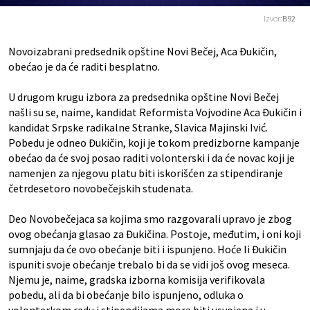
Izvor:
B92
Novoizabrani predsednik opštine Novi Bečej, Aca Đukičin,
obećao je da će raditi besplatno.
U drugom krugu izbora za predsednika opštine Novi Bečej
našli su se, naime, kandidat Reformista Vojvodine Aca Đukičin i
kandidat Srpske radikalne Stranke, Slavica Majinski Ivić.
Pobedu je odneo Đukičin, koji je tokom predizborne kampanje
obećao da će svoj posao raditi volonterski i da će novac koji je
namenjen za njegovu platu biti iskorišćen za stipendiranje
četrdesetoro novobečejskih studenata.
Deo Novobečejaca sa kojima smo razgovarali upravo je zbog
ovog obećanja glasao za Đukičina. Postoje, međutim, i oni koji
sumnjaju da će ovo obećanje biti i ispunjeno. Hoće li Đukičin
ispuniti svoje obećanje trebalo bi da se vidi još ovog meseca.
Njemu je, naime, gradska izborna komisija verifikovala
pobedu, ali da bi obećanje bilo ispunjeno, odluka o