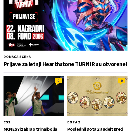
DOMAĆA SCENA
Prijave za letnji Hearthstone TURNIR su otvorene!
0
0
CS2
DOTA 2
M0NESY izabrao tri najbolja
Poslednji Dota 2 apdejt pred