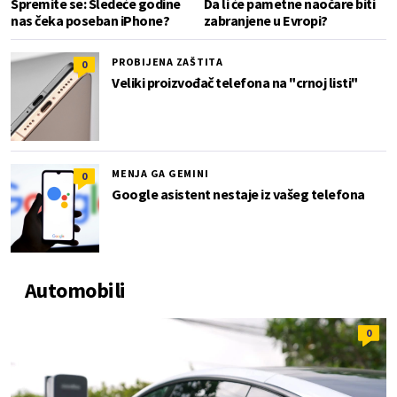
Spremite se: Sledeće godine
Da li će pametne naočare biti
nas čeka poseban iPhone?
zabranjene u Evropi?
PROBIJENA ZAŠTITA
0
Veliki proizvođač telefona na "crnoj listi"
MENJA GA GEMINI
0
Google asistent nestaje iz vašeg telefona
Automobili
0