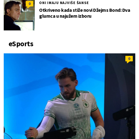
ONI IMAJU NAJVIŠE ŠANSE
0
Otkriveno kada stiže novi Džejms Bond: Dva
glumca u najužem izboru
eSports
0