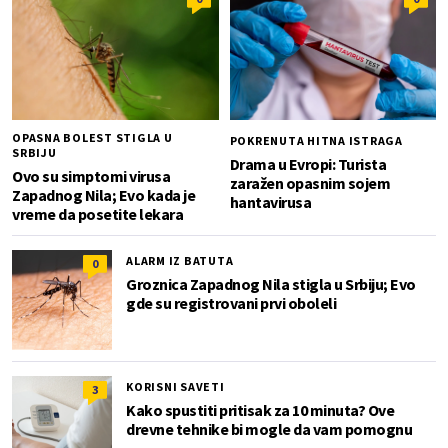
OPASNA BOLEST STIGLA U
POKRENUTA HITNA ISTRAGA
SRBIJU
Drama u Evropi: Turista
Ovo su simptomi virusa
zaražen opasnim sojem
Zapadnog Nila; Evo kada je
hantavirusa
vreme da posetite lekara
ALARM IZ BATUTA
0
Groznica Zapadnog Nila stigla u Srbiju; Evo
gde su registrovani prvi oboleli
KORISNI SAVETI
3
Kako spustiti pritisak za 10 minuta? Ove
drevne tehnike bi mogle da vam pomognu