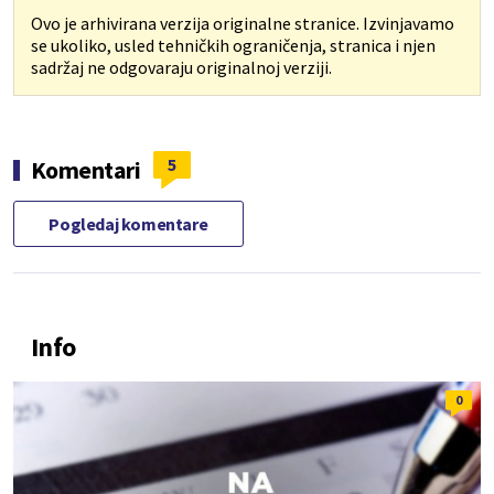
Ovo je arhivirana verzija originalne stranice. Izvinjavamo
se ukoliko, usled tehničkih ograničenja, stranica i njen
sadržaj ne odgovaraju originalnoj verziji.
5
Komentari
Pogledaj komentare
Info
0