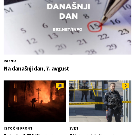
RAZNO
Na današnji dan, 7. avgust
15
0
ISTOČNI FRONT
SVET