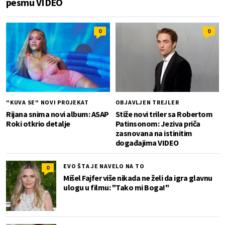
pesmu VIDEO
0
0
"KUVA SE" NOVI PROJEKAT
OBJAVLJEN TREJLER
Rijana snima novi album: ASAP
Stiže novi triler sa Robertom
Roki otkrio detalje
Patinsonom: Jeziva priča
zasnovana na istinitim
događajima VIDEO
EVO ŠTA JE NAVELO NA TO
0
Mišel Fajfer više nikada ne želi da igra glavnu
ulogu u filmu: "Tako mi Boga!"