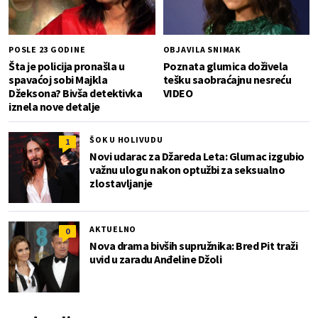
POSLE 23 GODINE
OBJAVILA SNIMAK
Šta je policija pronašla u
Poznata glumica doživela
spavaćoj sobi Majkla
tešku saobraćajnu nesreću
Džeksona? Bivša detektivka
VIDEO
iznela nove detalje
ŠOK U HOLIVUDU
1
Novi udarac za Džareda Leta: Glumac izgubio
važnu ulogu nakon optužbi za seksualno
zlostavljanje
AKTUELNO
0
Nova drama bivših supružnika: Bred Pit traži
uvid u zaradu Anđeline Džoli