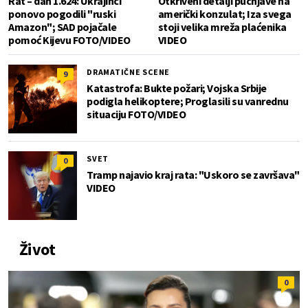
Rat – dan 1.624: Ukrajinci
Otkriveni detalji pucnjave na
ponovo pogodili "ruski
američki konzulat; Iza svega
Amazon"; SAD pojačale
stoji velika mreža plaćenika
pomoć Kijevu FOTO/VIDEO
VIDEO
DRAMATIČNE SCENE
9
Katastrofa: Bukte požari; Vojska Srbije
podigla helikoptere; Proglasili su vanrednu
situaciju FOTO/VIDEO
SVET
0
Tramp najavio kraj rata: "Uskoro se završava"
VIDEO
Život
0