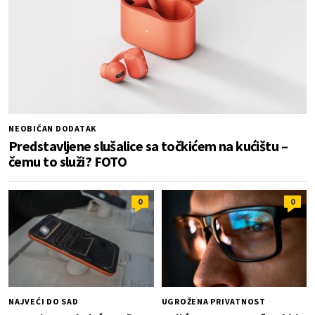
NEOBIČAN DODATAK
Predstavljene slušalice sa točkićem na kućištu –
čemu to služi? FOTO
0
0
NAJVEĆI DO SAD
UGROŽENA PRIVATNOST