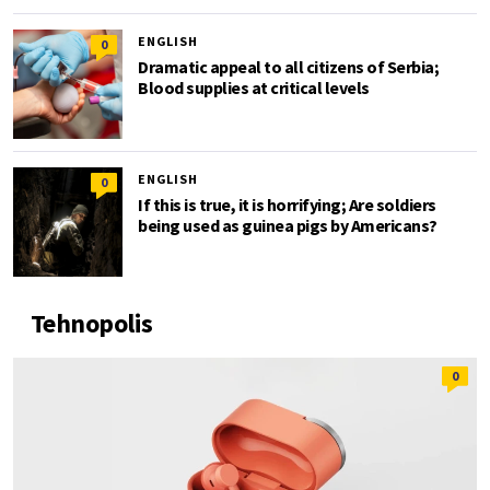
ENGLISH
0
Dramatic appeal to all citizens of Serbia;
Blood supplies at critical levels
ENGLISH
0
If this is true, it is horrifying; Are soldiers
being used as guinea pigs by Americans?
Tehnopolis
0