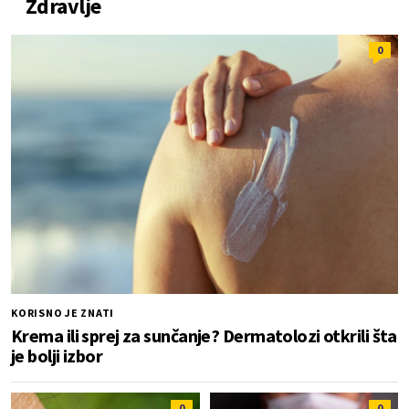
Zdravlje
0
KORISNO JE ZNATI
Krema ili sprej za sunčanje? Dermatolozi otkrili šta
je bolji izbor
0
0