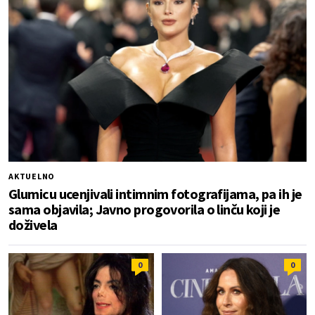
AKTUELNO
Glumicu ucenjivali intimnim fotografijama, pa ih je
sama objavila; Javno progovorila o linču koji je
doživela
0
0