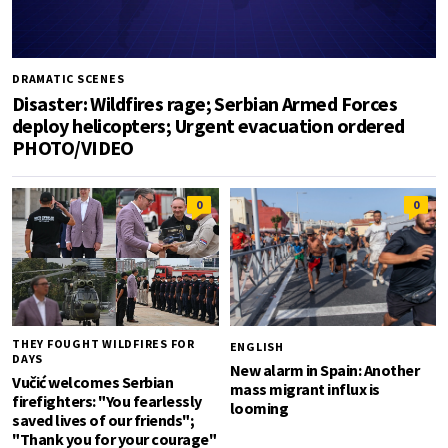
DRAMATIC SCENES
Disaster: Wildfires rage; Serbian Armed Forces
deploy helicopters; Urgent evacuation ordered
PHOTO/VIDEO
0
0
THEY FOUGHT WILDFIRES FOR
ENGLISH
DAYS
New alarm in Spain: Another
Vučić welcomes Serbian
mass migrant influx is
firefighters: "You fearlessly
looming
saved lives of our friends";
"Thank you for your courage"