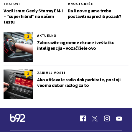
TESTOVI
MNOGI GREŠE
Vozili smo: Geely Starray EM-i
Da li nove gume treba
– "super hibrid" na našem
postaviti napred ili pozadi?
testu
AKTUELNO
2
Zaboravite ogromne ekrane i veštačku
inteligenciju – vozači žele ovo
ZANIMLJIVOSTI
3
Ako utišavate radio dok parkirate, postoji
veoma dobar razlog za to