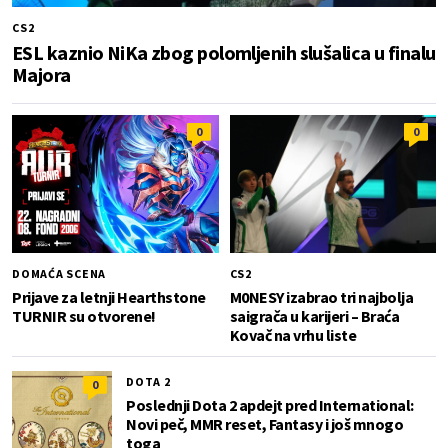
CS2
ESL kaznio NiKa zbog polomljenih slušalica u finalu
Majora
0
0
DOMAĆA SCENA
CS2
Prijave za letnji Hearthstone
M0NESY izabrao tri najbolja
TURNIR su otvorene!
saigrača u karijeri – Braća
Kovač na vrhu liste
DOTA 2
0
Poslednji Dota 2 apdejt pred International:
Novi peč, MMR reset, Fantasy i još mnogo
toga