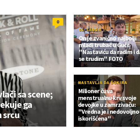
0
65. SABOR
On je zvanično najbolji
mladi trubač u Guči:
"Nastaviću da radim i d
se trudim" FOTO
NASTAVLJA DA ŠOKIRA
Milioner čuva
lači sa scene;
menstrualnu krv svoje
čekuje ga
devojke u zamrzivaču:
"Vredna je i nedovoljno
 srcu
iskorišćena"