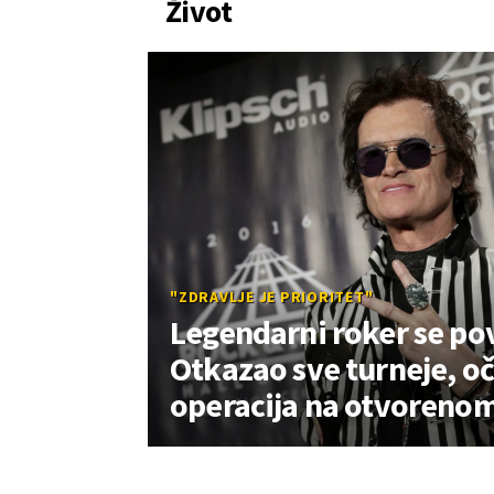
Život
"ZDRAVLJE JE PRIORITET"
Legendarni roker se pov
Otkazao sve turneje, o
operacija na otvorenom