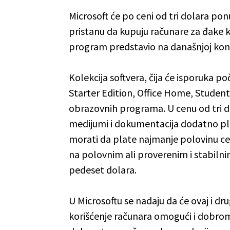
Microsoft će po ceni od tri dolara po
pristanu da kupuju računare za đake koj
program predstavio na današnjoj konfe
Kolekcija softvera, čija će isporuka p
Starter Edition, Office Home, Studen
obrazovnih programa. U cenu od tri do
medijumi i dokumentacija dodatno pla
morati da plate najmanje polovinu cene
na polovnim ali proverenim i stabiln
pedeset dolara.
U Microsoftu se nadaju da će ovaj i d
korišćenje računara omogući i dobrom d