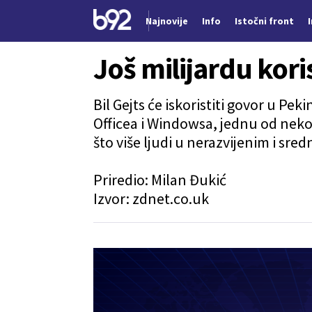
Najnovije
Info
Istočni front
Nova vest
Još milijardu kor
Bil Gejts će iskoristiti govor u Pek
Officea i Windowsa, jednu od nekolik
što više ljudi u nerazvijenim i sre
Priredio:
Milan Đukić
Izvor:
zdnet.co.uk