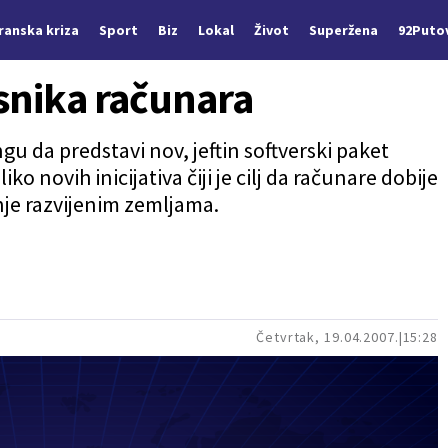
Iranska kriza
Sport
Biz
Lokal
Život
Superžena
92Puto
isnika računara
ingu da predstavi nov, jeftin softverski paket
o novih inicijativa čiji je cilj da računare dobije
dnje razvijenim zemljama.
Četvrtak, 19.04.2007.
15:28