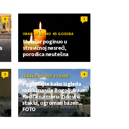
0
1
IMAO JE SAMO 45 GODINA
Muzičar poginuo u
a
stravičnoj nesreći,
porodica neutešna
3
4
LUKSUZ NA SVE STRANE
Pogledajte kako izgleda
raskošna vila Bogoljuba
Karića na moru: Zidovi u
staklu, ogroman bazen...
FOTO