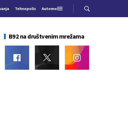
vanja
Tehnopolis
Automobili
B92 na društvenim mrežama