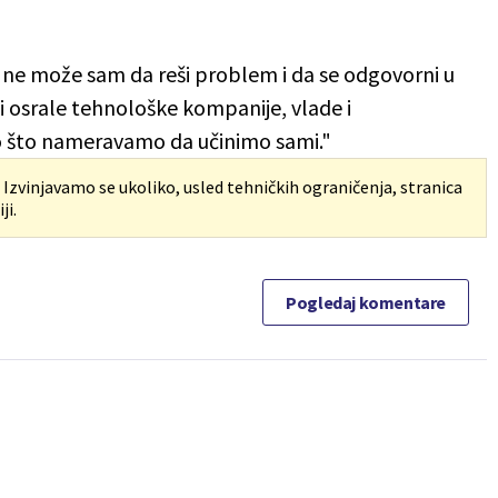
t ne može sam da reši problem i da se odgovorni u
ti osrale tehnološke kompanije, vlade i
o što nameravamo da učinimo sami."
. Izvinjavamo se ukoliko, usled tehničkih ograničenja, stranica
ji.
Pogledaj komentare