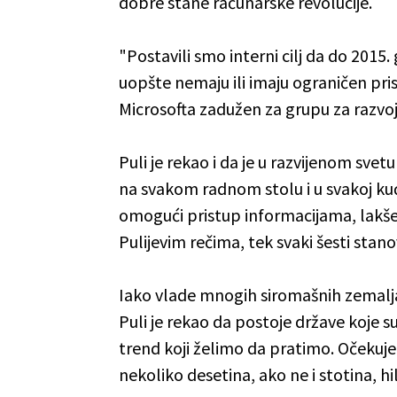
dobre stane računarske revolucije.
"Postavili smo interni cilj da do 2015.
uopšte nemaju ili imaju ograničen pri
Microsofta zadužen za grupu za razvoj 
Puli je rekao i da je u razvijenom svetu
na svakom radnom stolu i u svakoj kuć
omogući pristup informacijama, lakše
Pulijevim rečima, tek svaki šesti stan
Iako vlade mnogih siromašnih zemalj
Puli je rekao da postoje države koje su
trend koji želimo da pratimo. Očekuje
nekoliko desetina, ako ne i stotina, 