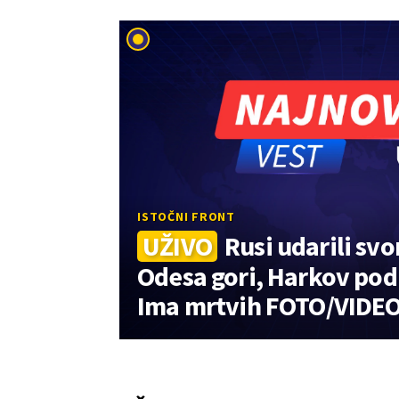
ISTOČNI FRONT
UŽIVO
Rusi udarili sv
Odesa gori, Harkov pod
Ima mrtvih FOTO/VIDE