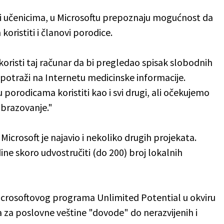
i učenicima, u Microsoftu prepoznaju mogućnost da
koristiti i članovi porodice.
oristi taj računar da bi pregledao spisak slobodnih
potraži na Internetu medicinske informacije.
u porodicama koristiti kao i svi drugi, ali očekujemo
 obrazovanje."
 Microsoft je najavio i nekoliko drugih projekata.
ne skoro udvostručiti (do 200) broj lokalnih
Microsoftovog programa Unlimited Potential u okviru
 za poslovne veštine "dovode" do nerazvijenih i