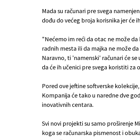
Mada su računari pre svega namenjen
dođu do većeg broja korisnika jer će ih 
"Nećemo im reći da otac ne može da k
radnih mesta ili da majka ne može da 
Naravno, ti 'namenski' računari će se 
da će ih učenici pre svega koristiti za
Pored ove jeftine softverske kolekcije,
Kompanija će tako u naredne dve godi
inovativnih centara.
Svi novi projekti su samo proširenje 
koga se računarska pismenost i obuka