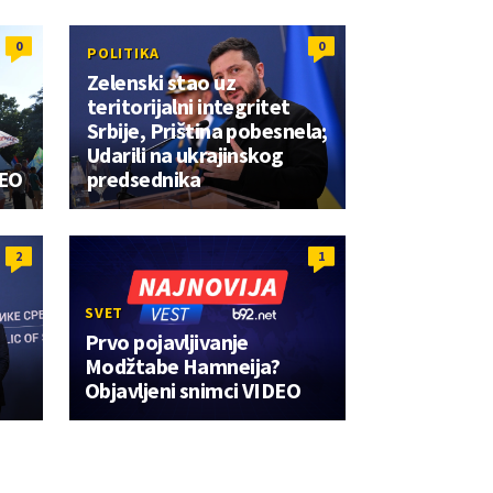
0
0
POLITIKA
Zelenski stao uz
teritorijalni integritet
Srbije, Priština pobesnela;
Udarili na ukrajinskog
DEO
predsednika
2
1
SVET
Prvo pojavljivanje
Modžtabe Hamneija?
Objavljeni snimci VIDEO