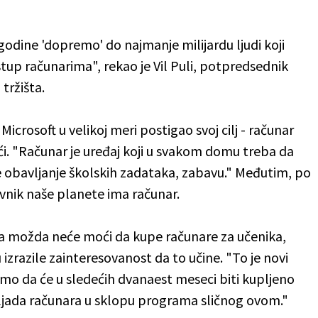
 godine 'dopremo' do najmanje milijardu ljudi koji
stup računarima", rekao je Vil Puli, potpredsednik
tržišta.
 Microsoft u velikoj meri postigao svoj cilj - računar
i. "Računar je uređaj koji u svakom domu treba da
 obavljanje školskih zadataka, zabavu." Međutim, po
ovnik naše planete ima računar.
a možda neće moći da kupe računare za učenika,
 izrazile zainteresovanost da to učine. "To je novi
mo da će u sledećih dvanaest meseci biti kupljeno
hiljada računara u sklopu programa sličnog ovom."