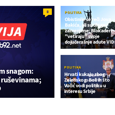
8
POLITIKA
Obistinile se reči Jova
Bakića, ali su uloge
zamenjene; Blokaderi
"vetiraju" svoje
dojučerašnje adute VI
POLITIKA
om snagom:
Hrvati kukaju zbog
 ruševinama;
Zelenskog: Boli ih što
Vučić vodi politiku u
O
interesu Srbije