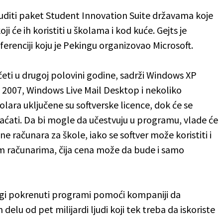
nuditi paket Student Innovation Suite državama koje
i će ih koristiti u školama i kod kuće. Gejts je
renciji koju je Pekingu organizovao Microsoft.
očeti u drugoj polovini godine, sadrži Windows XP
t 2007, Windows Live Mail Desktop i nekoliko
lara uključene su softverske licence, dok će se
ćati. Da bi mogle da učestvuju u programu, vlade će
 računara za škole, iako se softver može koristiti i
im računarima, čija cena može da bude i samo
rugi pokrenuti programi pomoći kompaniji da
elu od pet milijardi ljudi koji tek treba da iskoriste