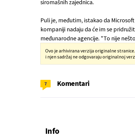
siromašnih zajednica.
Puli je, međutim, istakao da Microsof
kompaniji nadaju da će im se pridruži
međunarodne agencije. "To nije nešt
Ovo je arhivirana verzija originalne stranice
i njen sadržaj ne odgovaraju originalnoj verzi
Komentari
7
Info