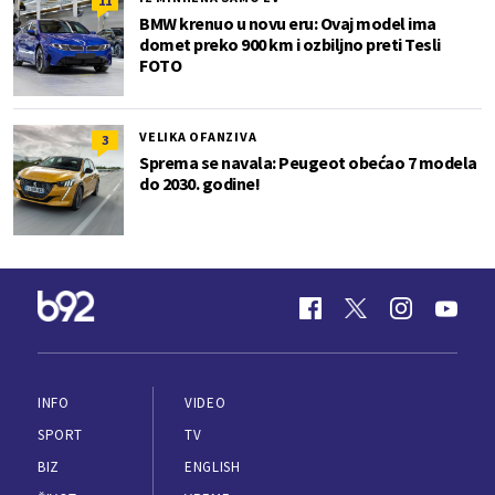
11
BMW krenuo u novu eru: Ovaj model ima
domet preko 900 km i ozbiljno preti Tesli
FOTO
VELIKA OFANZIVA
3
Sprema se navala: Peugeot obećao 7 modela
do 2030. godine!
INFO
VIDEO
SPORT
TV
BIZ
ENGLISH