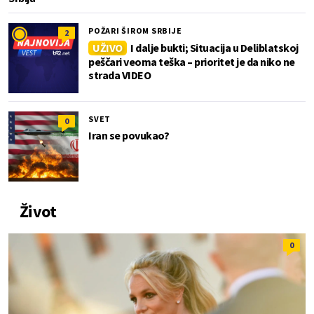
POŽARI ŠIROM SRBIJE
2
UŽIVO
I dalje bukti; Situacija u Deliblatskoj
peščari veoma teška – prioritet je da niko ne
strada VIDEO
SVET
0
Iran se povukao?
Život
0