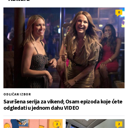
0
ODLIČAN IZBOR
Savršena serija za vikend; Osam epizoda koje ćete
odgledati u jednom dahu VIDEO
2
2