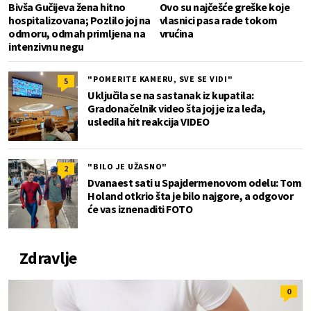
Bivša Gučijeva žena hitno
Ovo su najčešće greške koje
hospitalizovana; Pozlilo joj na
vlasnici pasa rade tokom
odmoru, odmah primljena na
vrućina
intenzivnu negu
"POMERITE KAMERU, SVE SE VIDI"
5
Uključila se na sastanak iz kupatila:
Gradonačelnik video šta joj je iza leđa,
usledila hit reakcija VIDEO
"BILO JE UŽASNO"
2
Dvanaest sati u Spajdermenovom odelu: Tom
Holand otkrio šta je bilo najgore, a odgovor
će vas iznenaditi FOTO
Zdravlje
0