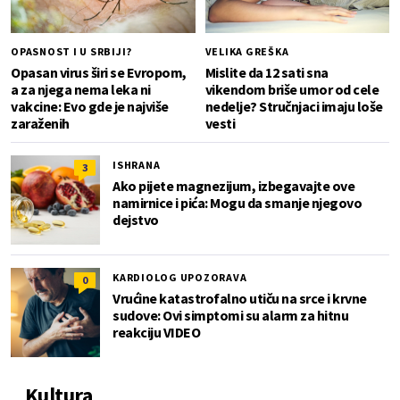
OPASNOST I U SRBIJI?
VELIKA GREŠKA
Opasan virus širi se Evropom,
Mislite da 12 sati sna
a za njega nema leka ni
vikendom briše umor od cele
vakcine: Evo gde je najviše
nedelje? Stručnjaci imaju loše
zaraženih
vesti
ISHRANA
3
Ako pijete magnezijum, izbegavajte ove
namirnice i pića: Mogu da smanje njegovo
dejstvo
KARDIOLOG UPOZORAVA
0
Vrućine katastrofalno utiču na srce i krvne
sudove: Ovi simptomi su alarm za hitnu
reakciju VIDEO
Kultura