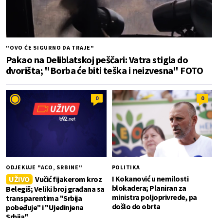
"OVO ĆE SIGURNO DA TRAJE"
Pakao na Deliblatskoj peščari: Vatra stigla do
dvorišta; "Borba će biti teška i neizvesna" FOTO
0
0
ODJEKUJE "ACO, SRBINE"
POLITIKA
I Kokanović u nemilosti
UŽIVO
Vučić fijakerom kroz
blokadera; Planiran za
Belegiš; Veliki broj građana sa
ministra poljoprivrede, pa
transparentima "Srbija
došlo do obrta
pobeđuje" i "Ujedinjena
Srbija"