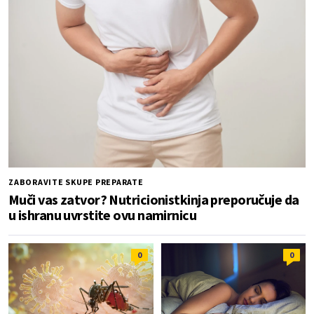
ZABORAVITE SKUPE PREPARATE
Muči vas zatvor? Nutricionistkinja preporučuje da
u ishranu uvrstite ovu namirnicu
0
0