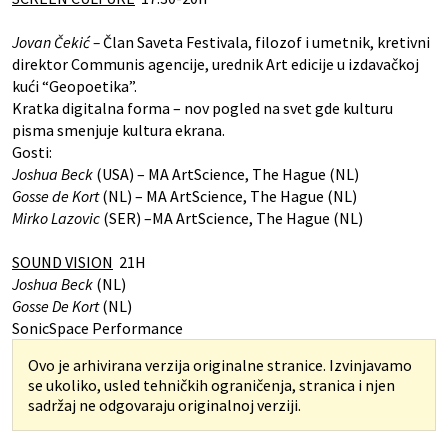
Jovan Čekić –
Član Saveta Festivala, filozof i umetnik, kretivni
direktor Communis agencije, urednik Art edicije u izdavačkoj
kući “Geopoetika”.
Kratka digitalna forma – nov pogled na svet gde kulturu
pisma smenjuje kultura ekrana.
Gosti:
Joshua Beck
(USA) – MA ArtScience, The Hague (NL)
Gosse de Kort
(NL) – MA ArtScience, The Hague (NL)
Mirko Lazovic
(SER) –MA ArtScience, The Hague (NL)
SOUND VISION
21H
Joshua Beck
(NL)
Gosse De Kort
(NL)
SonicSpace Performance
Ovo je arhivirana verzija originalne stranice. Izvinjavamo
se ukoliko, usled tehničkih ograničenja, stranica i njen
sadržaj ne odgovaraju originalnoj verziji.