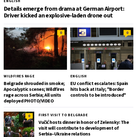
ENGLISH
Details emerge from drama at German Airport:
Driver kicked an explosive-laden drone out
0
0
WILDFIRES RAGE
ENGLISH
Belgrade shrouded in smoke;
EU conflict escalates: Spain
Apocalyptic scenes; Wildfires
hits back at Italy; "Border
rage across Serbia; All units
controls to be introduced"
deployed PHOTO/VIDEO
FIRST VISIT TO BELGRADE
0
Vučić hosts dinner in honor of Zelensky: The
visit will contribute to development of
Serbia–Ukraine relations