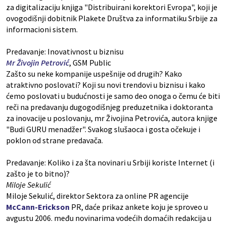
za digitalizaciju knjiga "Distribuirani korektori Evropa", koji je
ovogodišnji dobitnik Plakete Društva za informatiku Srbije za
informacioni sistem.
Predavanje: Inovativnost u biznisu
Mr Živojin Petrović
, GSM Public
Zašto su neke kompanije uspešnije od drugih? Kako
atraktivno poslovati? Koji su novi trendovi u biznisu i kako
ćemo poslovati u budućnosti je samo deo onoga o čemu će biti
reči na predavanju dugogodišnjeg preduzetnika i doktoranta
za inovacije u poslovanju, mr Živojina Petrovića, autora knjige
"Budi GURU menadžer". Svakog slušaoca i gosta očekuje i
poklon od strane predavača.
Predavanje: Koliko i za šta novinari u Srbiji koriste Internet (i
zašto je to bitno)?
Miloje Sekulić
Miloje Sekulić, direktor Sektora za online PR agencije
McCann-Erickson
PR, daće prikaz ankete koju je sproveo u
avgustu 2006. među novinarima vodećih domaćih redakcija u