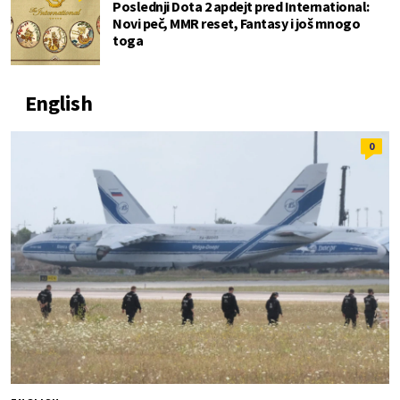
Poslednji Dota 2 apdejt pred International:
Novi peč, MMR reset, Fantasy i još mnogo
toga
English
0