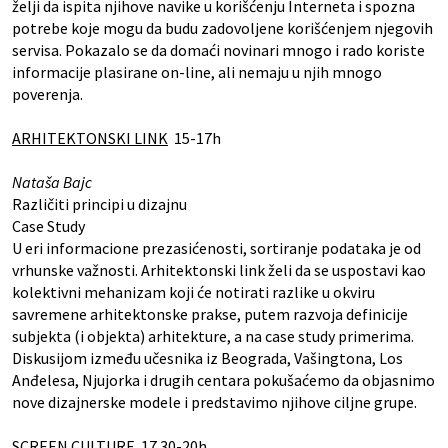
želji da ispita njihove navike u korišćenju Interneta i spozna
potrebe koje mogu da budu zadovoljene korišćenjem njegovih
servisa. Pokazalo se da domaći novinari mnogo i rado koriste
informacije plasirane on-line, ali nemaju u njih mnogo
poverenja.
ARHITEKTONSKI LINK
15-17h
Nataša Bajc
Različiti principi u dizajnu
Case Study
U eri informacione prezasićenosti, sortiranje podataka je od
vrhunske važnosti. Arhitektonski link želi da se uspostavi kao
kolektivni mehanizam koji će notirati razlike u okviru
savremene arhitektonske prakse, putem razvoja definicije
subjekta (i objekta) arhitekture, a na case study primerima.
Diskusijom između učesnika iz Beograda, Vašingtona, Los
Anđelesa, Njujorka i drugih centara pokušaćemo da objasnimo
nove dizajnerske modele i predstavimo njihove ciljne grupe.
SCREEN CULTURE
17.30-20h