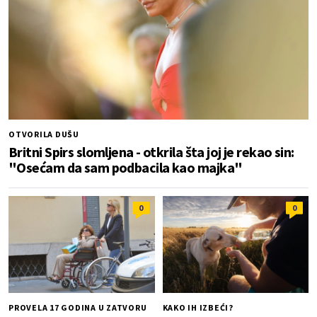
OTVORILA DUŠU
Britni Spirs slomljena - otkrila šta joj je rekao sin:
"Osećam da sam podbacila kao majka"
0
0
PROVELA 17 GODINA U ZATVORU
KAKO IH IZBEĆI?