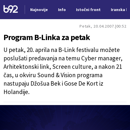
Najnovije
Info
Istočni front
Iranska kr
Nova vest
Petak, 20.04.2007.
00:52
Program B-Linka za petak
U petak, 20. aprila na B-Link festivalu možete
poslušati predavanja na temu Cyber manager,
Arhitektonski link, Screen culture, a nakon 21
čas, u okviru Sound & Vision programa
nastupaju Džošua Bek i Gose De Kort iz
Holandije.