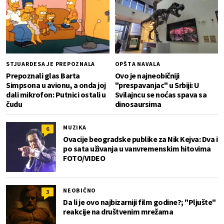
STJUARDESA JE PREPOZNALA
OPŠTA NAVALA
Prepoznali glas Barta
Ovo je najneobičniji
Simpsona u avionu, a onda joj
"prespavanjac" u Srbiji: U
dali mikrofon: Putnici ostali u
Svilajncu se noćas spava sa
čudu
dinosaursima
MUZIKA
6
Ovacije beogradske publike za Nik Kejva: Dva i
po sata uživanja u vanvremenskim hitovima
FOTO/VIDEO
NEOBIČNO
3
Da li je ovo najbizarniji film godine?; "Pljušte"
reakcije na društvenim mrežama