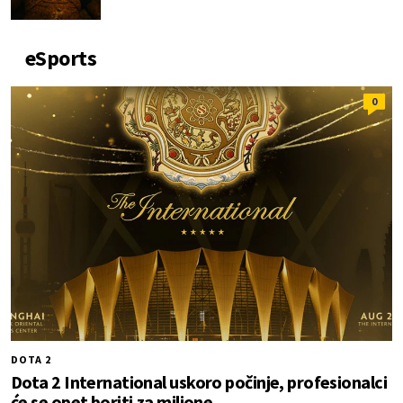
eSports
0
DOTA 2
Dota 2 International uskoro počinje, profesionalci
će se opet boriti za milione