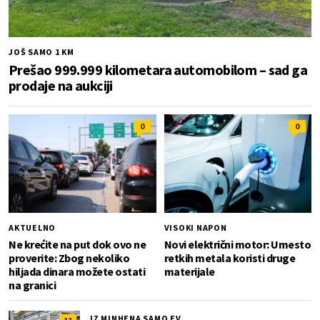
JOŠ SAMO 1 KM
Prešao 999.999 kilometara automobilom – sad ga
prodaje na aukciji
0
0
AKTUELNO
VISOKI NAPON
Ne krećite na put dok ovo ne
Novi električni motor: Umesto
proverite: Zbog nekoliko
retkih metala koristi druge
hiljada dinara možete ostati
materijale
na granici
IZ MINHENA SAMO EV