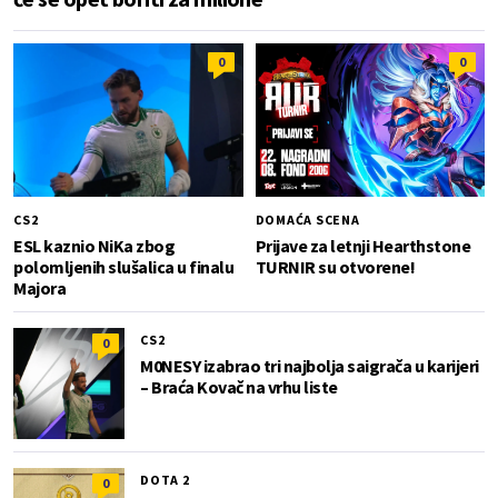
0
0
CS2
DOMAĆA SCENA
ESL kaznio NiKa zbog
Prijave za letnji Hearthstone
polomljenih slušalica u finalu
TURNIR su otvorene!
Majora
CS2
0
M0NESY izabrao tri najbolja saigrača u karijeri
– Braća Kovač na vrhu liste
DOTA 2
0