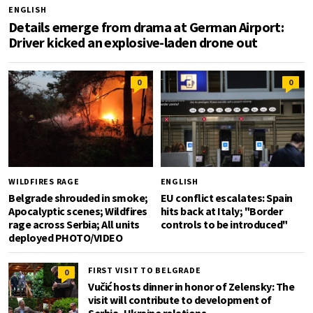
ENGLISH
Details emerge from drama at German Airport:
Driver kicked an explosive-laden drone out
0
0
WILDFIRES RAGE
ENGLISH
Belgrade shrouded in smoke;
EU conflict escalates: Spain
Apocalyptic scenes; Wildfires
hits back at Italy; "Border
rage across Serbia; All units
controls to be introduced"
deployed PHOTO/VIDEO
FIRST VISIT TO BELGRADE
0
Vučić hosts dinner in honor of Zelensky: The
visit will contribute to development of
Serbia–Ukraine relations