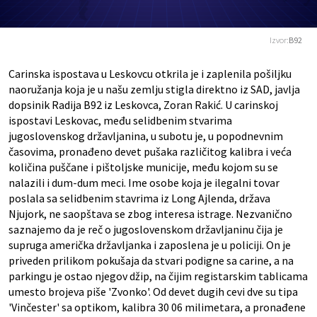
Izvor:
B92
Carinska ispostava u Leskovcu otkrila je i zaplenila pošiljku
naoružanja koja je u našu zemlju stigla direktno iz SAD, javlja
dopsinik Radija B92 iz Leskovca, Zoran Rakić. U carinskoj
ispostavi Leskovac, među selidbenim stvarima
jugoslovenskog državljanina, u subotu je, u popodnevnim
časovima, pronađeno devet pušaka različitog kalibra i veća
količina puščane i pištoljske municije, među kojom su se
nalazili i dum-dum meci. Ime osobe koja je ilegalni tovar
poslala sa selidbenim stavrima iz Long Ajlenda, država
Njujork, ne saopštava se zbog interesa istrage. Nezvanično
saznajemo da je reč o jugoslovenskom državljaninu čija je
supruga američka državljanka i zaposlena je u policiji. On je
priveden prilikom pokušaja da stvari podigne sa carine, a na
parkingu je ostao njegov džip, na čijim registarskim tablicama
umesto brojeva piše 'Zvonko'. Od devet dugih cevi dve su tipa
'Vinčester' sa optikom, kalibra 30 06 milimetara, a pronađene