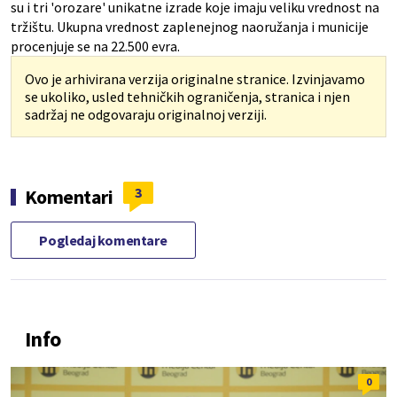
su i tri 'orozare' unikatne izrade koje imaju veliku vrednost na
tržištu. Ukupna vrednost zaplenejnog naoružanja i municije
procenjuje se na 22.500 evra.
Ovo je arhivirana verzija originalne stranice. Izvinjavamo
se ukoliko, usled tehničkih ograničenja, stranica i njen
sadržaj ne odgovaraju originalnoj verziji.
3
Komentari
Pogledaj komentare
Info
0