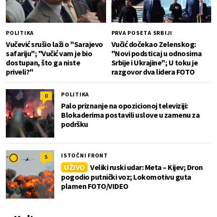
POLITIKA
PRVA POSETA SRBIJI
Vučević srušio laži o "Sarajevo
Vučić dočekao Zelenskog:
safariju"; "Vučić vam je bio
"Novi podsticaj u odnosima
dostupan, što ga niste
Srbije i Ukrajine"; U toku je
priveli?"
razgovor dva lidera FOTO
POLITIKA
0
Palo priznanje na opozicionoj televiziji:
Blokaderima postavili uslove u zamenu za
podršku
ISTOČNI FRONT
5
UŽIVO
Veliki ruski udar: Meta – Kijev; Dron
pogodio putnički voz; Lokomotivu guta
plamen FOTO/VIDEO