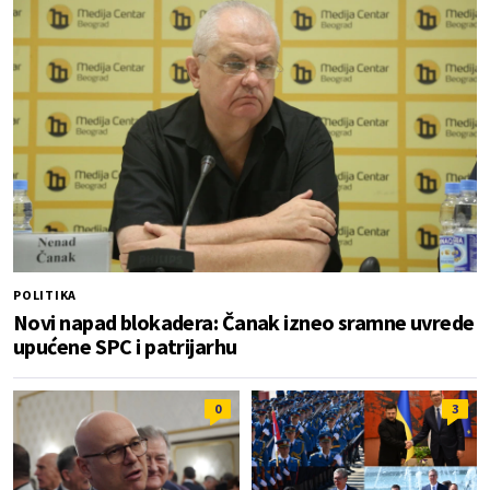
POLITIKA
Novi napad blokadera: Čanak izneo sramne uvrede
upućene SPC i patrijarhu
0
3