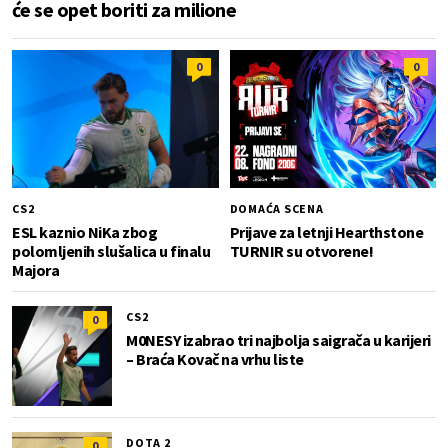
će se opet boriti za milione
0
0
CS2
DOMAĆA SCENA
ESL kaznio NiKa zbog
Prijave za letnji Hearthstone
polomljenih slušalica u finalu
TURNIR su otvorene!
Majora
CS2
0
M0NESY izabrao tri najbolja saigrača u karijeri
– Braća Kovač na vrhu liste
DOTA 2
0