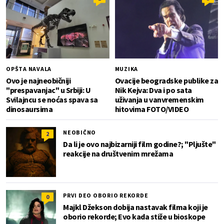
OPŠTA NAVALA
MUZIKA
Ovo je najneobičniji
Ovacije beogradske publike za
"prespavanjac" u Srbiji: U
Nik Kejva: Dva i po sata
Svilajncu se noćas spava sa
uživanja u vanvremenskim
dinosaursima
hitovima FOTO/VIDEO
NEOBIČNO
2
Da li je ovo najbizarniji film godine?; "Pljušte"
reakcije na društvenim mrežama
PRVI DEO OBORIO REKORDE
0
Majkl Džekson dobija nastavak filma koji je
oborio rekorde; Evo kada stiže u bioskope