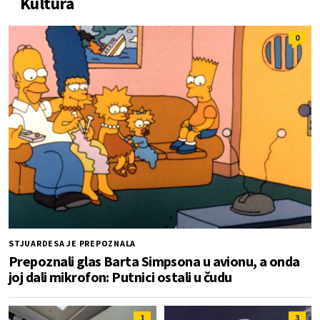
Kultura
0
STJUARDESA JE PREPOZNALA
Prepoznali glas Barta Simpsona u avionu, a onda
joj dali mikrofon: Putnici ostali u čudu
1
3