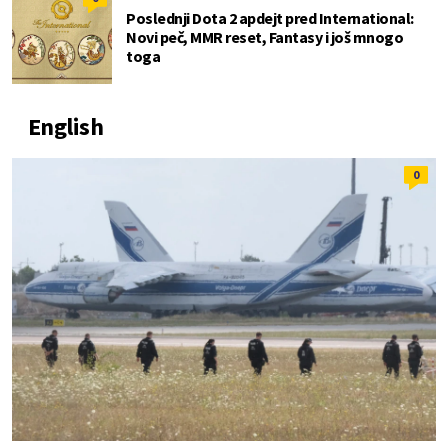
Poslednji Dota 2 apdejt pred International:
Novi peč, MMR reset, Fantasy i još mnogo
toga
English
0