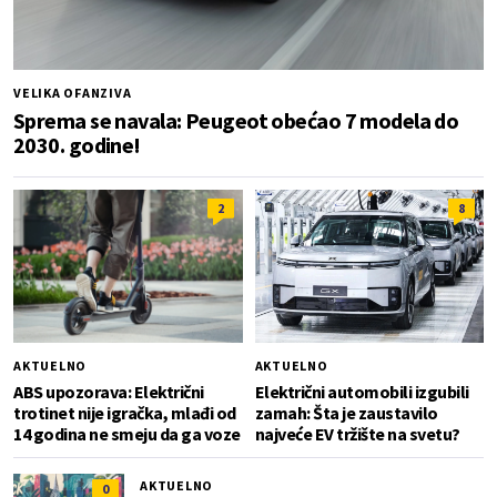
VELIKA OFANZIVA
Sprema se navala: Peugeot obećao 7 modela do
2030. godine!
2
8
AKTUELNO
AKTUELNO
ABS upozorava: Električni
Električni automobili izgubili
trotinet nije igračka, mlađi od
zamah: Šta je zaustavilo
14 godina ne smeju da ga voze
najveće EV tržište na svetu?
AKTUELNO
0