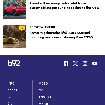
Smart otkrio novi gradski električni
automobil na potpuno neobičan način FOTO
POSVETA LEGENDI
5
Samo 99 primeraka i čak 1.015 KS: Novi
Lamborghini je omaž slavnoj Miuri FOTO
INFO
VIDEO
SPORT
TV
BIZ
ENGLISH
ŽIVOT
VREME