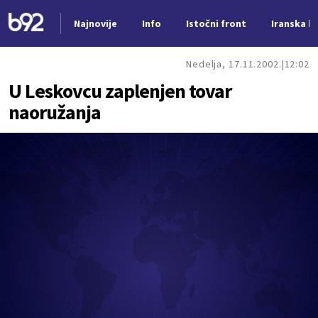
Najnovije
Info
Istočni front
Iranska kr
Nova vest
Nedelja, 17.11.2002.
12:02
U Leskovcu zaplenjen tovar
naoružanja