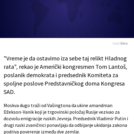
Izvor:
Beta
"Vreme je da ostavimo iza sebe taj relikt Hladnog
rata", rekao je Američki kongresmen Tom Lantoš,
poslanik demokrata i predsednik Komiteta za
spoljne poslove Predstavničkog doma Kongresa
SAD.
Moskva dugo traži od Vašingtona da ukine amandman
Džekson-Vanik koji je trgovinski položaj Rusije vezivao za
dozvolu emigracije ruskih Jevreja. Predsednik Vladimir Putin i
drugi ruski zvaničnici ponavljaju da odbijanje ukidanja zakona
podriva poverenje između dve zemlje.