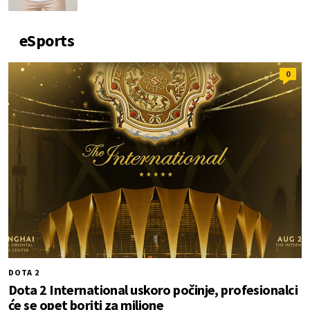
eSports
0
DOTA 2
Dota 2 International uskoro počinje, profesionalci
će se opet boriti za milione