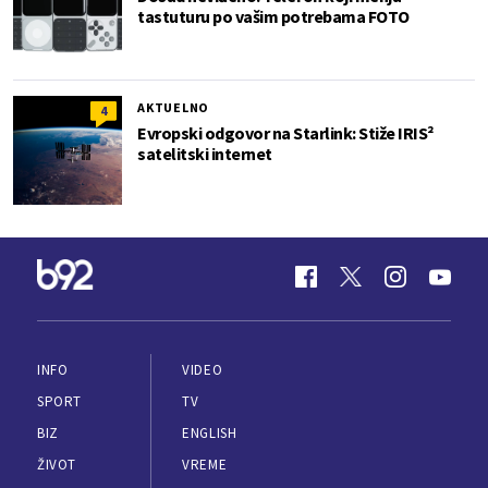
tastuturu po vašim potrebama FOTO
AKTUELNO
4
Evropski odgovor na Starlink: Stiže IRIS²
satelitski internet
INFO
VIDEO
SPORT
TV
BIZ
ENGLISH
ŽIVOT
VREME