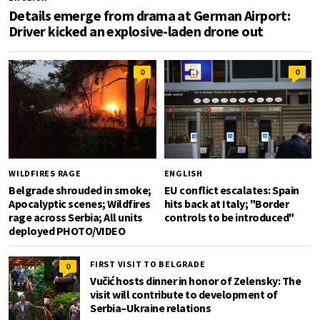
Details emerge from drama at German Airport:
Driver kicked an explosive-laden drone out
0
0
WILDFIRES RAGE
ENGLISH
Belgrade shrouded in smoke;
EU conflict escalates: Spain
Apocalyptic scenes; Wildfires
hits back at Italy; "Border
rage across Serbia; All units
controls to be introduced"
deployed PHOTO/VIDEO
FIRST VISIT TO BELGRADE
0
Vučić hosts dinner in honor of Zelensky: The
visit will contribute to development of
Serbia–Ukraine relations