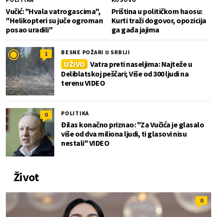
Vučić: "Hvala vatrogascima",
Priština u političkom haosu:
"Helikopteri su juče ogroman
Kurti traži dogovor, opozicija
posao uradili"
ga gađa jajima
BESNE POŽARI U SRBIJI
1
UŽIVO
Vatra preti naseljima: Najteže u
Deliblatskoj peščari; Više od 300 ljudi na
terenu VIDEO
POLITIKA
0
Đilas konačno priznao: "Za Vučića je glasalo
više od dva miliona ljudi, ti glasovi nisu
nestali" VIDEO
Život
0