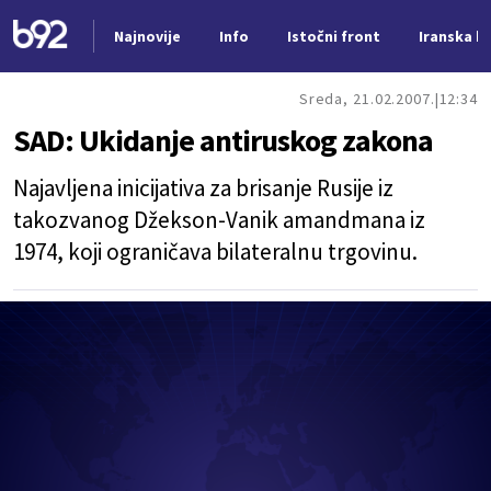
Najnovije
Info
Istočni front
Iranska kr
Nova vest
Sreda, 21.02.2007.
12:34
SAD: Ukidanje antiruskog zakona
Najavljena inicijativa za brisanje Rusije iz
takozvanog Džekson-Vanik amandmana iz
1974, koji ograničava bilateralnu trgovinu.