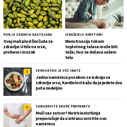
PUN JE ZDRAVIH SASTOJAKA
IZRAŽENIJI SIMPTOMI
Ovaj mali plod čini čuda za
Menstruacija tokom
zdravlje: Utiče na srce,
toplotnog talasa može biti
probavu i mozak
teža; Ovo se dešava vašem
telu
VEROVATNO JE VEĆ IMATE
1
Jedna namirnica posebno se izdvaja za
zdravlje srca; Kardiolozi kažu da je jedete dva
puta nedeljno
ZABORAVITE SKUPE PREPARATE
0
Muči vas zatvor? Nutricionistkinja
preporučuje da u ishranu uvrstite ovu
namirnicu