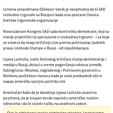
Izmena amandmana Džekson-Vanik je neophodna da bi SAD
slobodno trgovale sa Rusijom kada ona postane članica
Svetske trgovinske organizacije.
Novoizabrani Kongres SAD sada kontrolišu demokrate, koji su
manje prijemčivi na sporazume o slobodnoj trgovini - i za koje
se smatra da imaju kritičniji stav prema poštovanju ljudskih
prava i slobode štampe u Rusiji - od republikanaca.
Izjava Lantoša, inače žestokog kritičara stanja demokratije i
medija u Rusiji, dolazi u vreme pogoršanja odnosa između
Vašingtona i Moskve, naglašenog i Putinovim govorom u
Minhenu početkom meseca kada je ruski predsednik oštro
napao američku spoljnu politiku sile.
Analitačari kažu da je današnja izjava Lantoša izuzetno
pozitivna, da je krupan korak napred u američko-ruskim
odnosima i da će staviti tačku na anahroni zakon.
Ovo je arhivirana verzija originalne stranice. Izvinjavamo