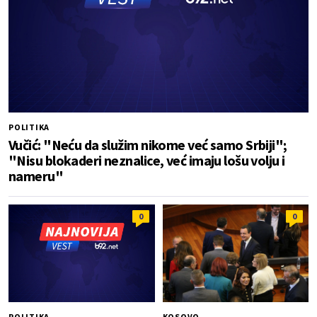
POLITIKA
Vučić: "Neću da služim nikome već samo Srbiji";
"Nisu blokaderi neznalice, već imaju lošu volju i
nameru"
0
0
POLITIKA
KOSOVO