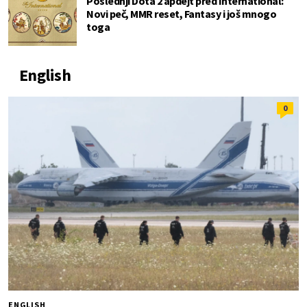
Poslednji Dota 2 apdejt pred International:
Novi peč, MMR reset, Fantasy i još mnogo
toga
English
0
ENGLISH