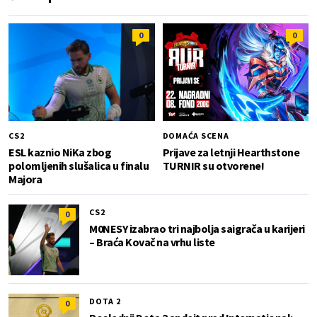
0
0
CS2
DOMAĆA SCENA
ESL kaznio NiKa zbog
Prijave za letnji Hearthstone
polomljenih slušalica u finalu
TURNIR su otvorene!
Majora
CS2
0
M0NESY izabrao tri najbolja saigrača u karijeri
– Braća Kovač na vrhu liste
DOTA 2
0