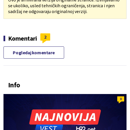
se ukoliko, usled tehničkih ograničenja, stranica i njen
sadržaj ne odgovaraju originalnoj verziji.
2
Komentari
Pogledaj komentare
Info
0