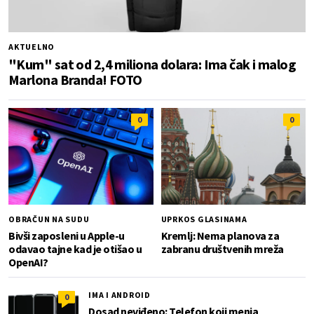
AKTUELNO
"Kum" sat od 2,4 miliona dolara: Ima čak i malog
Marlona Branda! FOTO
0
0
OBRAČUN NA SUDU
UPRKOS GLASINAMA
Bivši zaposleni u Apple-u
Kremlj: Nema planova za
odavao tajne kad je otišao u
zabranu društvenih mreža
OpenAI?
IMA I ANDROID
0
Dosad neviđeno: Telefon koji menja