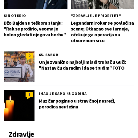
SIN OTKRIO
"ZDRAVLJE JE PRIORITET"
Džo Bajden u teškom stanju:
Legendarni roker se povlači sa
"Rak se proširio, veoma je
scene; Otkazao sve turneje,
bolno gledati njegovu borbu"
očekuje ga operacija na
otvorenom srcu
65. SABOR
0
On je zvanično najbolji mladi trubač u Guči:
"Nastaviću da radim i da se trudim" FOTO
IMAO JE SAMO 45 GODINA
1
Muzičar poginuo u stravičnoj nesreći,
porodica neutešna
Zdravlje