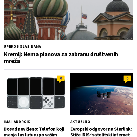
UPRKOS GLASINAMA
Kremlj: Nema planova za zabranu društvenih
mreža
0
0
IMA I ANDROID
AKTUELNO
Dosad neviđeno: Telefon koji
Evropski odgovor na Starlink:
menja tastuturu po vašim
Stiže IRIS² satelitski internet