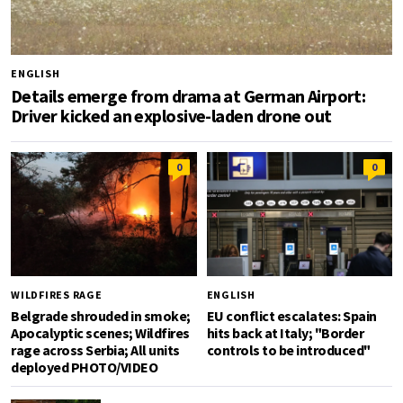
ENGLISH
Details emerge from drama at German Airport:
Driver kicked an explosive-laden drone out
0
0
WILDFIRES RAGE
ENGLISH
Belgrade shrouded in smoke;
EU conflict escalates: Spain
Apocalyptic scenes; Wildfires
hits back at Italy; "Border
rage across Serbia; All units
controls to be introduced"
deployed PHOTO/VIDEO