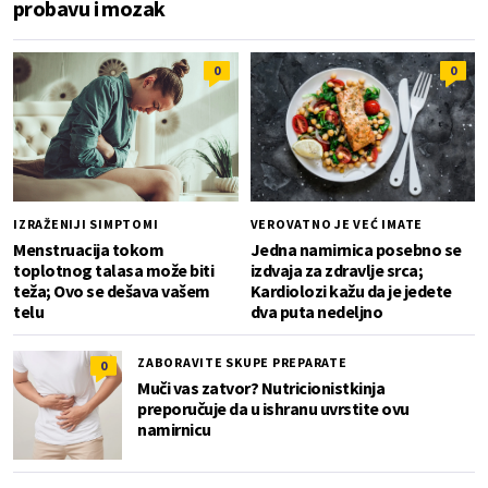
probavu i mozak
0
0
IZRAŽENIJI SIMPTOMI
VEROVATNO JE VEĆ IMATE
Menstruacija tokom
Jedna namirnica posebno se
toplotnog talasa može biti
izdvaja za zdravlje srca;
teža; Ovo se dešava vašem
Kardiolozi kažu da je jedete
telu
dva puta nedeljno
ZABORAVITE SKUPE PREPARATE
0
Muči vas zatvor? Nutricionistkinja
preporučuje da u ishranu uvrstite ovu
namirnicu