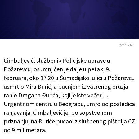
Izvor:
B92
Cimbaljević, službenik Policijske uprave u
Požarevcu, osumnjičen je da je u petak, 9.
februara, oko 17.20 u Šumadijskoj ulici u Požarevcu
usmrtio Miru Đurić, a pucnjem iz vatrenog oružja
ranio Dragana Đurića, koji je iste večeri, u
Urgentnom centru u Beogradu, umro od posledica
ranjavanja. Cimbaljević je, po sopstvenom
priznanju, na Đuriće pucao iz službenog pištolja CZ
od 9 milimetara.