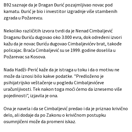
B92 saznaje da je Dragan Đurić pozajmljivao novac pod
kamatu. Đurić je bio i investitor izgradnje više stambenih
zgrada u Požarevcu.
Nekoliko različitih izvora tvrdi da je Nenad Cimbaljević
Draganu Đuriću dugovao oko 3.000 evra, dok određeni izvori
kažu da je novac Đuriću dugovao Cimbaljevićev brat, takođe
policajac. Braća Cimbaljević su se 1999. godine doselila u
Požarevac sa Kosova.
Nada Hadži-Perić kaže da je istraga u toku i da o motivu ne
može da iznosi bilo kakve podatke. "Predloženo je
psihijatrijsko veštačenje u pogledu Cimbaljevićeve
uračunljivosti. Tek nakon toga moći ćemo da iznesemo više
pojedinosti", izjavila je ona.
Ona je navela i da se Cimbaljević predao i da je priznao krivično
delo, ali dodaje da po Zakonu o krivičnom postupku
osumnjičeni može da promeni iskaz.