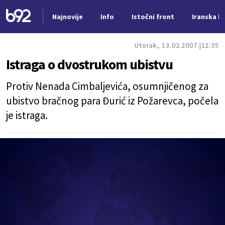
Najnovije
Info
Istočni front
Iranska kr
Nova vest
Utorak, 13.02.2007.
12:35
Istraga o dvostrukom ubistvu
Protiv Nenada Cimbaljevića, osumnjičenog za
ubistvo bračnog para Đurić iz Požarevca, počela
je istraga.