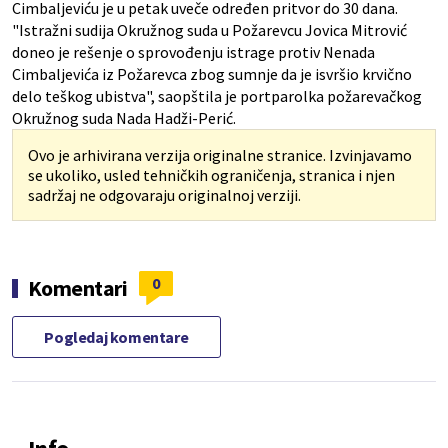
Cimbaljeviću je u petak uveče određen pritvor do 30 dana.
"Istražni sudija Okružnog suda u Požarevcu Jovica Mitrović
doneo je rešenje o sprovođenju istrage protiv Nenada
Cimbaljevića iz Požarevca zbog sumnje da je isvršio krvično
delo teškog ubistva", saopštila je portparolka požarevačkog
Okružnog suda Nada Hadži-Perić.
Ovo je arhivirana verzija originalne stranice. Izvinjavamo
se ukoliko, usled tehničkih ograničenja, stranica i njen
sadržaj ne odgovaraju originalnoj verziji.
0
Komentari
Pogledaj komentare