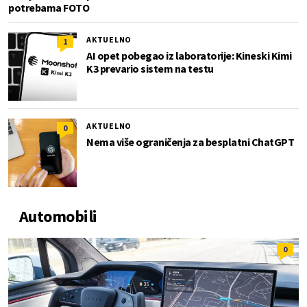
potrebama FOTO
AKTUELNO
1
AI opet pobegao iz laboratorije: Kineski Kimi
K3 prevario sistem na testu
AKTUELNO
0
Nema više ograničenja za besplatni ChatGPT
Automobili
0