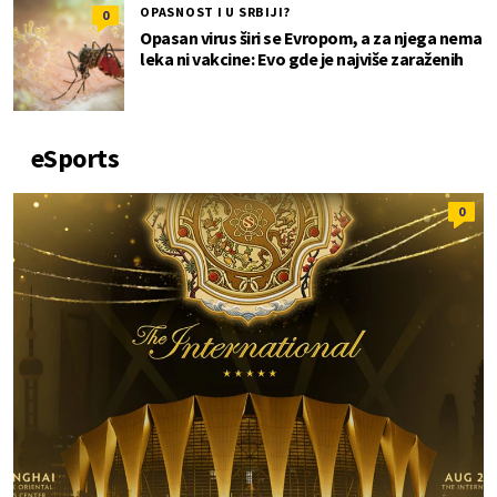
OPASNOST I U SRBIJI?
0
Opasan virus širi se Evropom, a za njega nema
leka ni vakcine: Evo gde je najviše zaraženih
eSports
0