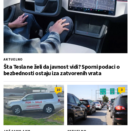
AKTUELNO
Šta Tesla ne želi da javnost vidi? Sporni podaci o
bezbednosti ostaju iza zatvorenih vrata
10
3