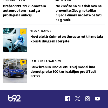
JOŠ SAMO 1 KM
AKTUELNO
Prešao 999.999 kilometara
Ne krećite na put dok ovo ne
automobilom – sad ga
proverite: Zbog nekoliko
prodaje na aukciji
hiljada dinara možete ostati
na granici
VISOKI NAPON
3
Novi električni motor: Umesto retkih metala
koristi druge materijale
IZ MINHENA SAMO EV
20
BMW krenuo u novu eru: Ovaj model ima
domet preko 900 km i ozbiljno preti Tesli
FOTO