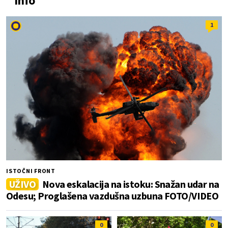
Info
1
ISTOČNI FRONT
UŽIVO
Nova eskalacija na istoku: Snažan udar na
Odesu; Proglašena vazdušna uzbuna FOTO/VIDEO
0
0