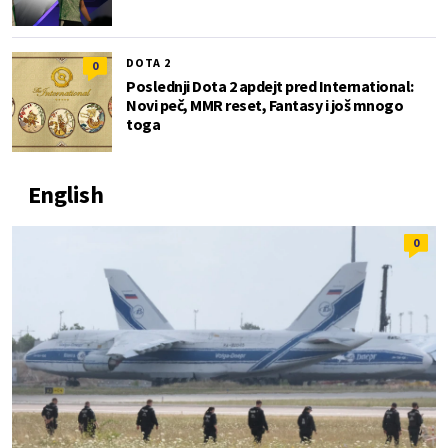
DOTA 2
0
Poslednji Dota 2 apdejt pred International:
Novi peč, MMR reset, Fantasy i još mnogo
toga
English
0