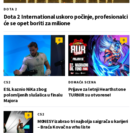
DOTA 2
Dota 2 International uskoro počinje, profesionalci
će se opet boriti za milione
0
0
CS2
DOMAĆA SCENA
ESL kaznio NiKa zbog
Prijave za letnji Hearthstone
polomljenih slušalica u finalu
TURNIR su otvorene!
Majora
CS2
0
M0NESY izabrao tri najbolja saigrača u karijeri
– Braća Kovač na vrhu liste