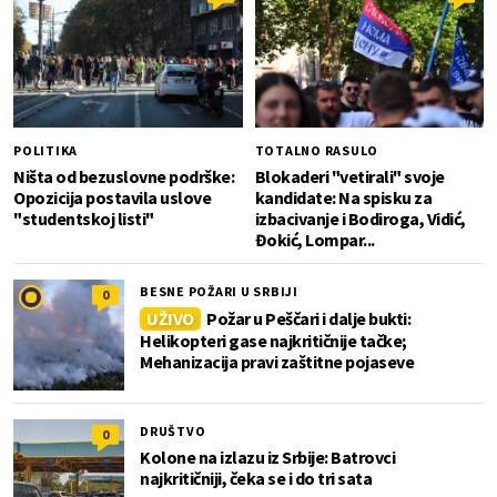
POLITIKA
TOTALNO RASULO
Ništa od bezuslovne podrške:
Blokaderi "vetirali" svoje
Opozicija postavila uslove
kandidate: Na spisku za
"studentskoj listi"
izbacivanje i Bodiroga, Vidić,
Đokić, Lompar...
BESNE POŽARI U SRBIJI
0
UŽIVO
Požar u Peščari i dalje bukti:
Helikopteri gase najkritičnije tačke;
Mehanizacija pravi zaštitne pojaseve
DRUŠTVO
0
Kolone na izlazu iz Srbije: Batrovci
najkritičniji, čeka se i do tri sata