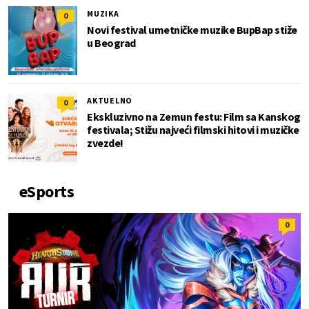
MUZIKA
0
Novi festival umetničke muzike BupBap stiže
u Beograd
AKTUELNO
0
Ekskluzivno na Zemun festu: Film sa Kanskog
festivala; Stižu najveći filmski hitovi i muzičke
zvezde!
eSports
0