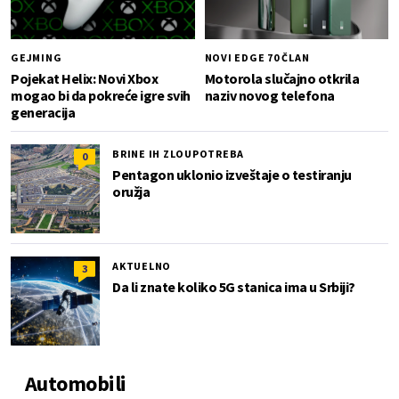
GEJMING
NOVI EDGE 70 ČLAN
Pojekat Helix: Novi Xbox
Motorola slučajno otkrila
mogao bi da pokreće igre svih
naziv novog telefona
generacija
BRINE IH ZLOUPOTREBA
0
Pentagon uklonio izveštaje o testiranju
oružja
AKTUELNO
3
Da li znate koliko 5G stanica ima u Srbiji?
Automobili