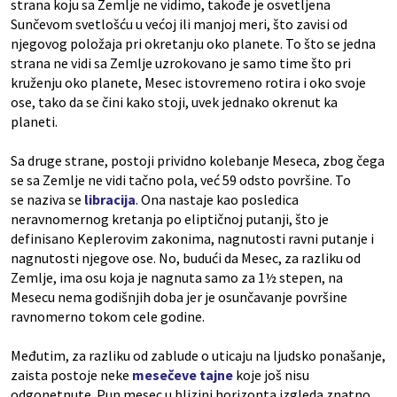
strana koju sa Zemlje ne vidimo, takođe je osvetljena
Sunčevom svetlošću u većoj ili manjoj meri, što zavisi od
njegovog položaja pri okretanju oko planete. To što se jedna
strana ne vidi sa Zemlje uzrokovano je samo time što pri
kruženju oko planete, Mesec istovremeno rotira i oko svoje
ose, tako da se čini kako stoji, uvek jednako okrenut ka
planeti.
Sa druge strane, postoji prividno kolebanje Meseca, zbog čega
se sa Zemlje ne vidi tačno pola, već 59 odsto površine. To
se naziva se
libracija
. Ona nastaje kao posledica
neravnomernog kretanja po eliptičnoj putanji, što je
definisano Keplerovim zakonima, nagnutosti ravni putanje i
nagnutosti njegove ose. No, budući da Mesec, za razliku od
Zemlje, ima osu koja je nagnuta samo za 1½ stepen, na
Mesecu nema godišnjih doba jer je osunčavanje površine
ravnomerno tokom cele godine.
Međutim, za razliku od zablude o uticaju na ljudsko ponašanje,
zaista postoje neke
mesečeve tajne
koje još nisu
odgonetnute. Pun mesec u blizini horizonta izgleda znatno