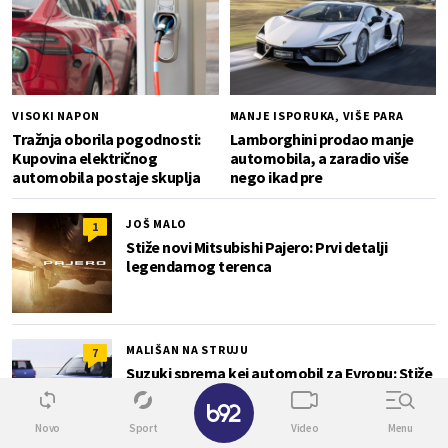
VISOKI NAPON
MANJE ISPORUKA, VIŠE PARA
Tražnja oborila pogodnosti:
Lamborghini prodao manje
Kupovina električnog
automobila, a zaradio više
automobila postaje skuplja
nego ikad pre
JOŠ MALO
1
Stiže novi Mitsubishi Pajero: Prvi detalji
legendarnog terenca
MALIŠAN NA STRUJU
7
Suzuki sprema kei automobil za Evropu: Stiže
2027. i koštaće manje od 23.000 evra
Novo
Sport
Video
Menu