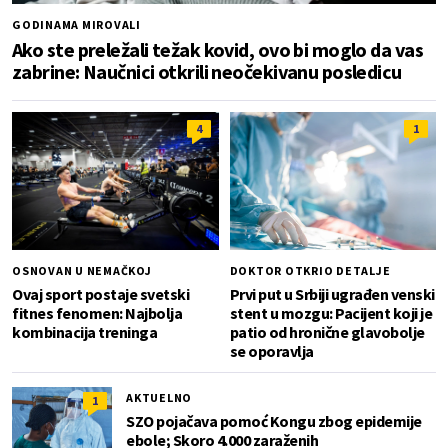
GODINAMA MIROVALI
Ako ste preležali težak kovid, ovo bi moglo da vas
zabrine: Naučnici otkrili neočekivanu posledicu
4
1
OSNOVAN U NEMAČKOJ
DOKTOR OTKRIO DETALJE
Ovaj sport postaje svetski
Prvi put u Srbiji ugrađen venski
fitnes fenomen: Najbolja
stent u mozgu: Pacijent koji je
kombinacija treninga
patio od hronične glavobolje
se oporavlja
AKTUELNO
1
SZO pojačava pomoć Kongu zbog epidemije
ebole; Skoro 4.000 zaraženih