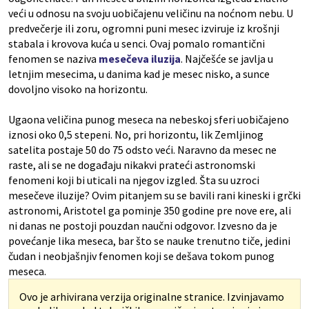
veći u odnosu na svoju uobičajenu veličinu na noćnom nebu. U
predvečerje ili zoru, ogromni puni mesec izviruje iz krošnji
stabala i krovova kuća u senci. Ovaj pomalo romantični
fenomen se naziva
mesečeva iluzija
. Najčešće se javlja u
letnjim mesecima, u danima kad je mesec nisko, a sunce
dovoljno visoko na horizontu.
Ugaona veličina punog meseca na nebeskoj sferi uobičajeno
iznosi oko 0,5 stepeni. No, pri horizontu, lik Zemljinog
satelita postaje 50 do 75 odsto veći. Naravno da mesec ne
raste, ali se ne događaju nikakvi prateći astronomski
fenomeni koji bi uticali na njegov izgled. Šta su uzroci
mesečeve iluzije? Ovim pitanjem su se bavili rani kineski i grčki
astronomi, Aristotel ga pominje 350 godine pre nove ere, ali
ni danas ne postoji pouzdan naučni odgovor. Izvesno da je
povećanje lika meseca, bar što se nauke trenutno tiče, jedini
čudan i neobjašnjiv fenomen koji se dešava tokom punog
meseca.
Ovo je arhivirana verzija originalne stranice. Izvinjavamo