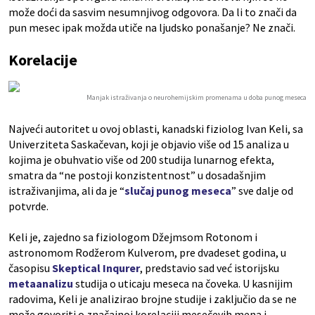
može doći da sasvim nesumnjivog odgovora. Da li to znači da
pun mesec ipak možda utiče na ljudsko ponašanje? Ne znači.
Korelacije
Manjak istraživanja o neurohemijskim promenama u doba punog meseca
Najveći autoritet u ovoj oblasti, kanadski fiziolog Ivan Keli, sa
Univerziteta Saskačevan, koji je objavio više od 15 analiza u
kojima je obuhvatio više od 200 studija lunarnog efekta,
smatra da “ne postoji konzistentnost” u dosadašnjim
istraživanjima, ali da je “
slučaj punog meseca
” sve dalje od
potvrde.
Keli je, zajedno sa fiziologom Džejmsom Rotonom i
astronomom Rodžerom Kulverom, pre dvadeset godina, u
časopisu
Skeptical Inqurer
, predstavio sad već istorijsku
metaanalizu
studija o uticaju meseca na čoveka. U kasnijim
radovima, Keli je analizirao brojne studije i zaključio da se ne
može govoriti o značajnoj korelaciji mesečevih mena i