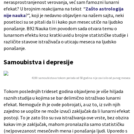
nerasprostranjenost verovanja, već sam famozni lunarni
efekat? U brojnim reakcijama na tekst “
Zašto astrologija
nije nauka
?”, koji je nedavno objavljen na našem sajtu, neki
posetioci su se pitali da li i kako pun mesec utiče na ljudsko
ponašanje. B92 Nauka tim povodom sada otvara temu o
lunarnom efektu kroz kratki uvid u brojne statističke studije i
različite stavove istraživača o uticaju meseca na ljudsko
ponašanje.
Samoubistva i depresije
4190 samoubistava tokom perioda od 58 godina nije zavisilo od punog meseca
Tokom poslednjih trideset godina objavljeno je više hiljada
raznih studija u kojima se bar delimično istraživao lunarni
efekat. Nemoguće ih je ovde pobrojati, a uz to, iz svih njih
zajedno se uopšte ne može izvući zaključak da li lunarni efekat
postoji. To je zato što su sva istraživanja ove vrste, bez obzira
kakav im je zaključak, mahom pronalazila samo statističku
(ne)povezanost mesečevih mena i ponašanja ljudi. Uporedo s