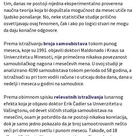
tim, danas ne postoji nijedna eksperimentalno proverena
naučna teorija koja bi dopuštala mogućnost da mesec utiče na
ljudsko ponašanje. No, neke statističke studije prilično
osvetljavaju ovaj fenomen, čak i ako po logici stvari ne mogu
da daju konačne odgovore.
Prema istraživanju
broja samoubistava
tokom punog
meseca, koje su 1991. objavili doktori Maldonado i Kraus sa
Univerziteta u Minesoti, nije primećena nikakva povezanost
samoubilačkog nagona i mesečevih mena. U ovoj studiji je
analizirano 4190 samoubistava tokom perioda od 58 godina, a
istraživači su pri tom vodili računa i o uticaju doba dana, dana u
nedelji i meseca u godini na samoubice.
Prema obimnom spisku
relevatnih istraživanja
lunarnog
efekta koja je objavio doktor Erik Čadler sa Univerziteta u
Vašingtonu, od devet sličnih studija samoubistava na
mesečini, osam je potvrdilo da ne postoji nikakva korelacija,
dok je samo jedno pokazalo da je broj samootrovanih nešto
veći pri dnevnom svetlu i punom mesecu. Takođe, od 18