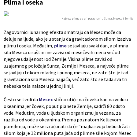
Plima i oseka
Najvece plime su pri poravnanju Sunca, Meseca i Zemlje
Zagovornici lunarnog efekta smatraju da Mesec može da
deluje na ljude, ako je u stanju da gravitacionom silom izaziva
plimu i oseku. Međutim,
plime
se javljaju svaki dan, a plimna
sila Meseca u suštini ne zavisi od mesečevih mena već od
njegove udaljenosti od Zemlje. Visina plime zavisi od
uzajamnog položaja Sunca, Zemlje i Meseca, a najveće plime
se javljaju tokom mladog i punog meseca, ne zato što je tad
gravitaciona sila Meseca najjača, već zato što se tada sva tri
nebeska tela nalaze u jednoj liniji.
Često se tvrdi da
Mesec
slično utiče na čoveka kao na vodu u
okeanima jer čovek, poput planete Zemlje, sadrži 80 odsto
vode. Međutim, voda u ljudskom organizmu je vezana, za
razliku od vode u okeanima. Prema poznatom Kelijevom
poređenju, može se izračunati da će “majka svoju bebu držati
silom koja je 12 miliona puta jača od plimne sile kojom Mesec