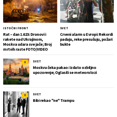
ISTOČNI FRONT
SVET
Rat – dan 1.623: Dronovi i
Crveni alarm u Evropi: Rekordi
rakete nad Ukrajinom,
padaju, reke presušuju, požari
Moskva udara sve jače; Broj
bukte
mrtvih raste FOTO/VIDEO
SVET
0
Moskvu čeka pakao: Izdato ozbiljno
upozorenje; Oglasili se meteorolozi
SVET
0
Bibi rekao "ne" Trampu