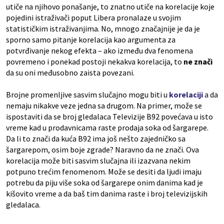
utiče na njihovo ponašanje, to znatno utiče na korelacije koje
pojedini istraživači poput Libera pronalaze u svojim
statističkim istraživanjima. No, mnogo značajnije je da je
sporno samo pitanje korelacija kao argumenta za
potvrđivanje nekog efekta – ako između dva fenomena
povremeno i ponekad postoji nekakva korelacija, to
ne znači
da su oni međusobno zaista povezani.
Brojne promenljive sasvim slučajno mogu biti u
korelaciji
a da
nemaju nikakve veze jedna sa drugom. Na primer, može se
ispostaviti da se broj gledalaca Televizije B92 povećava u isto
vreme kad u prodavnicama raste prodaja soka od šargarepe.
Da li to znači da kuća B92 ima još nešto zajedničko sa
šargarepom, osim boje zgrade? Naravno da ne znači. Ova
korelacija može biti sasvim slučajna ili izazvana nekim
potpuno trećim fenomenom. Može se desiti da ljudi imaju
potrebu da piju više soka od šargarepe onim danima kad je
kišovito vreme a da baš tim danima raste i broj televizijskih
gledalaca.