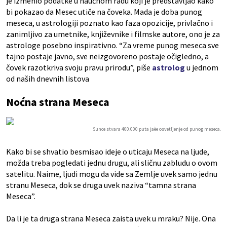
je izmenio podatke u naučnom radu koji je predstavljao kako
bi pokazao da Mesec utiče na čoveka. Mada je doba punog
meseca, u astrologiji poznato kao faza opozicije, privlačno i
zanimljivo za umetnike, književnike i filmske autore, ono je za
astrologe posebno inspirativno. “Za vreme punog meseca sve
tajno postaje javno, sve neizgovoreno postaje očigledno, a
čovek razotkriva svoju pravu prirodu”, piše
astrolog
u jednom
od naših dnevnih listova
Noćna strana Meseca
Sunce stvara 400.000 puta jaèe osvetljenje od punog meseca.
Kako bi se shvatio besmisao ideje o uticaju Meseca na ljude,
možda treba pogledati jednu drugu, ali sličnu zabludu o ovom
satelitu. Naime, ljudi mogu da vide sa Zemlje uvek samo jednu
stranu Meseca, dok se druga uvek naziva “tamna strana
Meseca”.
Da li je ta druga strana Meseca zaista uvek u mraku? Nije. Ona