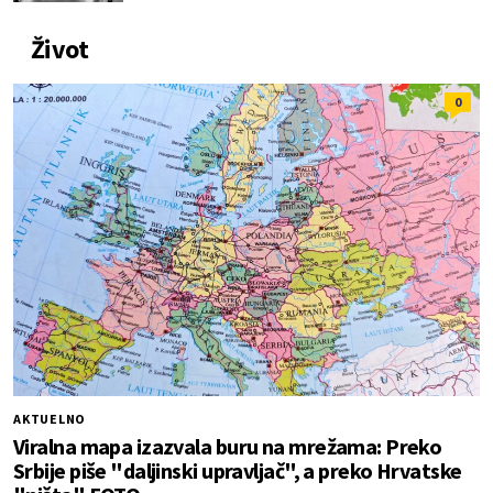
Život
0
AKTUELNO
Viralna mapa izazvala buru na mrežama: Preko
Srbije piše "daljinski upravljač", a preko Hrvatske