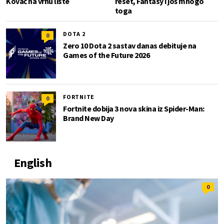
Kovač na vrhu liste
reset, Fantasy i još mnogo
toga
DOTA 2
0
Zero 10 Dota 2 sastav danas debituje na
Games of the Future 2026
FORTNITE
0
Fortnite dobija 3 nova skina iz Spider-Man:
Brand New Day
English
0