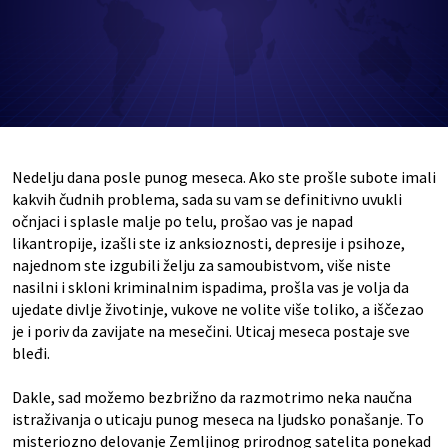
Nedelju dana posle punog meseca. Ako ste prošle subote imali
kakvih čudnih problema, sada su vam se definitivno uvukli
očnjaci i splasle malje po telu, prošao vas je napad
likantropije, izašli ste iz anksioznosti, depresije i psihoze,
najednom ste izgubili želju za samoubistvom, više niste
nasilni i skloni kriminalnim ispadima, prošla vas je volja da
ujedate divlje životinje, vukove ne volite više toliko, a iščezao
je i poriv da zavijate na mesečini. Uticaj meseca postaje sve
bleđi.
Dakle, sad možemo bezbrižno da razmotrimo neka naučna
istraživanja o uticaju punog meseca na ljudsko ponašanje. To
misteriozno delovanje Zemljinog prirodnog satelita ponekad