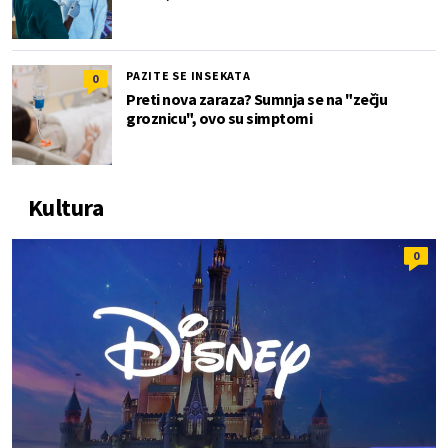
PAZITE SE INSEKATA
0
Preti nova zaraza? Sumnja se na "zečju
groznicu", ovo su simptomi
Kultura
0