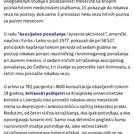
višegodišnjih studija o povezanosti mesečine sa brojem
poziva hitnim medicinskim službama, 15 pokazuje da nikakva
veza ne postoji, dok samo 3 pronalazi neku vezu hitnih poziva
sa punim mesecom.
U radu “
Asocijalno ponašanje
i lunarna aktivnost”, američki
naučnici Forbs i Lebo su još 1977. pokazali da pri 58.527
policijskih hapšenja tokom perioda od sedam godina ne
postoji nikakav porast nasilničkog i kriminogenog ponašanja
pri punom mesecu. U sedam sličnih istraživanja asocijalnog
ponašanja, po Čedleru, tri studije su potvrdile rast kriminala, a
četiri nisu pronašle nikakvu vezu.
U arhivi sa 782 pacijenta i 4600 konsultacija obavljenih tokom
18 godina,
britanski psihijatri
sa Kraljevske univerzitetske
bolnice u Liverpulu nisu pronašli nikakvu vezu mesečevih
mena sa depresijom i anksioznošću u opštoj lekarskoj praksi.
Međutim, od četiri slična istraživanja, dva ipak potvrđuju, a dva
opovrgavaju lunarni mit. Samo ovaj delimični pogled u šumu
raznovrsnih studija potvrđuje da, iako većina takvih
istraživanja opovrgava lunarni efekat, na osnovu njih se ne