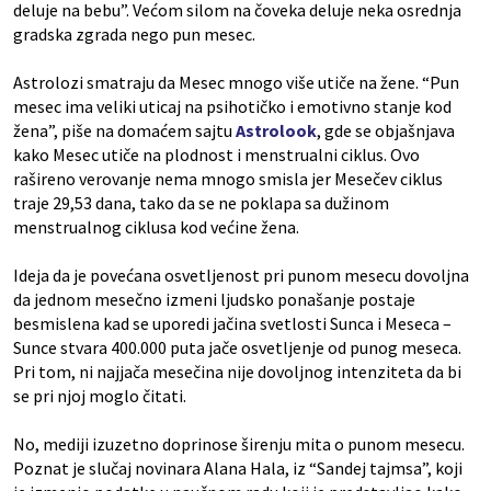
deluje na bebu”. Većom silom na čoveka deluje neka osrednja
gradska zgrada nego pun mesec.
Astrolozi smatraju da Mesec mnogo više utiče na žene. “Pun
mesec ima veliki uticaj na psihotičko i emotivno stanje kod
žena”, piše na domaćem sajtu
Astrolook
, gde se objašnjava
kako Mesec utiče na plodnost i menstrualni ciklus. Ovo
rašireno verovanje nema mnogo smisla jer Mesečev ciklus
traje 29,53 dana, tako da se ne poklapa sa dužinom
menstrualnog ciklusa kod većine žena.
Ideja da je povećana osvetljenost pri punom mesecu dovoljna
da jednom mesečno izmeni ljudsko ponašanje postaje
besmislena kad se uporedi jačina svetlosti Sunca i Meseca –
Sunce stvara 400.000 puta jače osvetljenje od punog meseca.
Pri tom, ni najjača mesečina nije dovoljnog intenziteta da bi
se pri njoj moglo čitati.
No, mediji izuzetno doprinose širenju mita o punom mesecu.
Poznat je slučaj novinara Alana Hala, iz “Sandej tajmsa”, koji