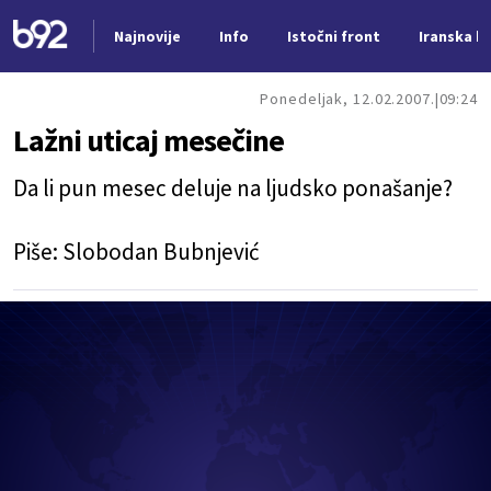
Najnovije
Info
Istočni front
Iranska kr
Nova vest
Ponedeljak, 12.02.2007.
09:24
Lažni uticaj mesečine
Da li pun mesec deluje na ljudsko ponašanje?
Piše: Slobodan Bubnjević