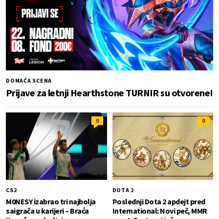
DOMAĆA SCENA
Prijave za letnji Hearthstone TURNIR su otvorene!
0
0
CS2
DOTA 2
M0NESY izabrao tri najbolja
Poslednji Dota 2 apdejt pred
saigrača u karijeri – Braća
International: Novi peč, MMR