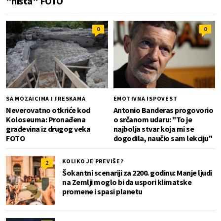
"ništa" FOTO
0
0
SA MOZAICIMA I FRESKAMA
EMOTIVNA ISPOVEST
Neverovatno otkriće kod
Antonio Banderas progovorio
Koloseuma: Pronađena
o srčanom udaru: "To je
građevina iz drugog veka
najbolja stvar koja mi se
FOTO
dogodila, naučio sam lekciju"
KOLIKO JE PREVIŠE?
2
Šokantni scenariji za 2200. godinu: Manje ljudi
na Zemlji moglo bi da uspori klimatske
promene i spasi planetu