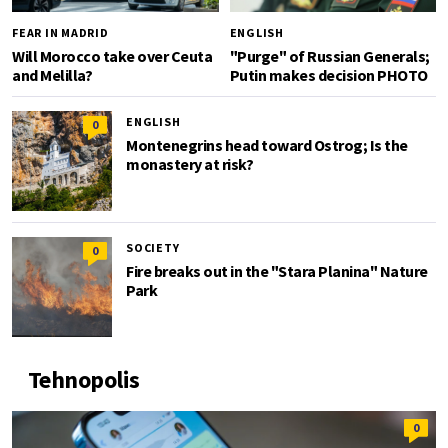
FEAR IN MADRID
ENGLISH
Will Morocco take over Ceuta
"Purge" of Russian Generals;
and Melilla?
Putin makes decision PHOTO
ENGLISH
0
Montenegrins head toward Ostrog; Is the
monastery at risk?
SOCIETY
0
Fire breaks out in the "Stara Planina" Nature
Park
Tehnopolis
0