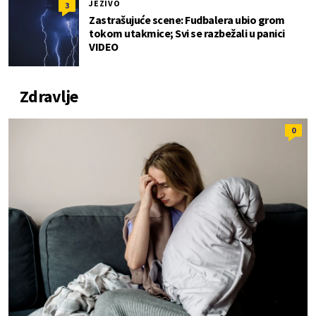
JEZIVO
3
Zastrašujuće scene: Fudbalera ubio grom
tokom utakmice; Svi se razbežali u panici
VIDEO
Zdravlje
0