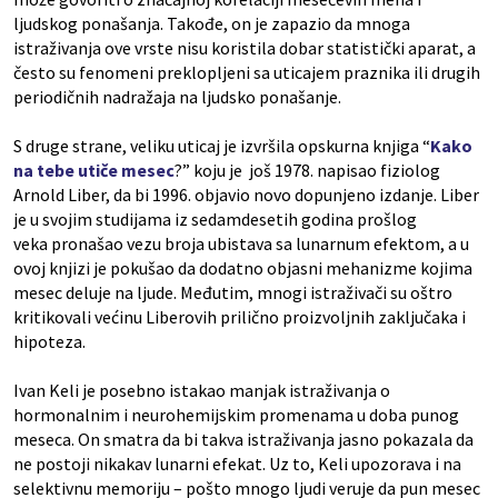
ljudskog ponašanja. Takođe, on je zapazio da mnoga
istraživanja ove vrste nisu koristila dobar statistički aparat, a
često su fenomeni preklopljeni sa uticajem praznika ili drugih
periodičnih nadražaja na ljudsko ponašanje.
S druge strane, veliku uticaj je izvršila opskurna knjiga “
Kako
na tebe utiče mesec
?” koju je još 1978. napisao fiziolog
Arnold Liber, da bi 1996. objavio novo dopunjeno izdanje. Liber
je u svojim studijama iz sedamdesetih godina prošlog
veka pronašao vezu broja ubistava sa lunarnum efektom, a u
ovoj knjizi je pokušao da dodatno objasni mehanizme kojima
mesec deluje na ljude. Međutim, mnogi istraživači su oštro
kritikovali većinu Liberovih prilično proizvoljnih zaključaka i
hipoteza.
Ivan Keli je posebno istakao manjak istraživanja o
hormonalnim i neurohemijskim promenama u doba punog
meseca. On smatra da bi takva istraživanja jasno pokazala da
ne postoji nikakav lunarni efekat. Uz to, Keli upozorava i na
selektivnu memoriju – pošto mnogo ljudi veruje da pun mesec