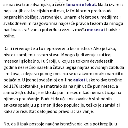
se naziva transilvanijski, a češće
lunarni efekat
. Mada izvire iz
najstarijih civilzacijskih mitova, iz folklornih predrasuda i
paganskih običaja, verovanje u lunarni efekat se u medijima i
svakodnevnim razgovorima najčešće pravda tezom da mnoga
naučna istraživanja potvrđuju vezu između
meseca
i ljudske
psihe.
Da li i vi verujete u tu neproverenu besmislicu? Ako je tako,
niste usamljeni u svom stavu. Mnogo ljudi veruje u uticaj
meseca i globalno, i u Srbiji, u koju se tokom devedesetih
godina nesrećno naselila čitava legija najraznovrsnijh zabluda
i mitova, a dejstvo punog meseca se u takvom mraku naročito
pojačalo. U jednoj ovdašnjoj on-line
anketi
, skoro dve trećine
od 1176 ispitanika je smatralo da na njih utiče pun mesec, a
samo 36,5 odsto je reklo da pun mesec nikad nema uticaja na
njihovo ponašanje. Budući da učesnici ovakvih slobodnih
anketa spadaju u pismeniji deo populacije, teško je zamisliti
kakav bi rezultat dalo jedno pravo istraživanje.
No, da li ipak postoje naučna istraživanja koja potkrepljuju