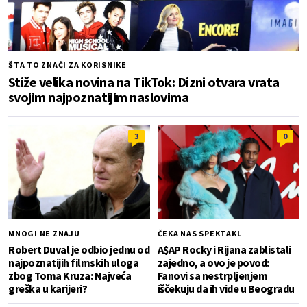
ŠTA TO ZNAČI ZA KORISNIKE
Stiže velika novina na TikTok: Dizni otvara vrata
svojim najpoznatijim naslovima
3
0
MNOGI NE ZNAJU
ČEKA NAS SPEKTAKL
Robert Duval je odbio jednu od
A$AP Rocky i Rijana zablistali
najpoznatijih filmskih uloga
zajedno, a ovo je povod:
zbog Toma Kruza: Najveća
Fanovi sa nestrpljenjem
greška u karijeri?
iščekuju da ih vide u Beogradu