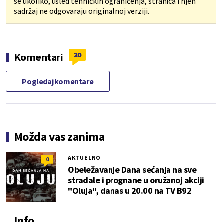
se ukoliko, usled tehničkih ograničenja, stranica i njen
sadržaj ne odgovaraju originalnoj verziji.
30
Komentari
Pogledaj komentare
Možda vas zanima
AKTUELNO
0
Obeležavanje Dana sećanja na sve
stradale i prognane u oružanoj akciji
"Oluja", danas u 20.00 na TV B92
Info