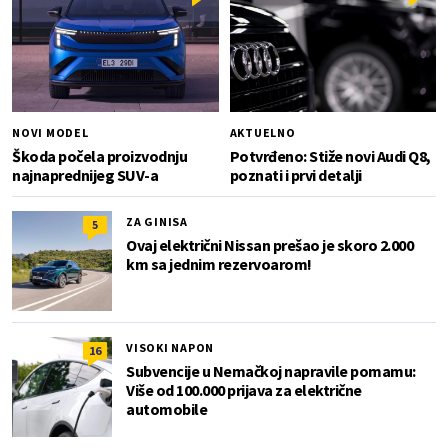
NOVI MODEL
AKTUELNO
Škoda počela proizvodnju
Potvrđeno: Stiže novi Audi Q8,
najnaprednijeg SUV-a
poznati i prvi detalji
ZA GINISA
5
Ovaj električni Nissan prešao je skoro 2.000
km sa jednim rezervoarom!
VISOKI NAPON
16
Subvencije u Nemačkoj napravile pomamu:
Više od 100.000 prijava za električne
automobile