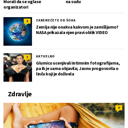
Morali da se oglase
na sudu
organizatori
ZANEMEĆETE OD ŠOKA
8
Zemlja nije onakva kakvom je zamišljamo?
NASA prikazala njen pravi oblik VIDEO
AKTUELNO
3
Glumicu ucenjivali intimnim fotografijama,
pa ih je sama objavila; Javno progovorila o
linču koji je doživela
Zdravlje
0