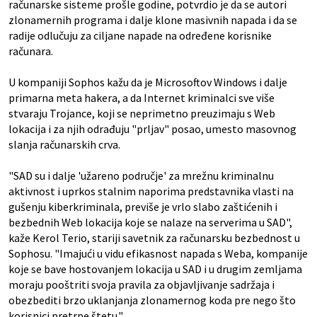
računarske sisteme prošle godine, potvrdio je da se autori
zlonamernih programa i dalje klone masivnih napada i da se
radije odlučuju za ciljane napade na određene korisnike
računara.
U kompaniji Sophos kažu da je Microsoftov Windows i dalje
primarna meta hakera, a da Internet kriminalci sve više
stvaraju Trojance, koji se neprimetno preuzimaju s Web
lokacija i za njih odrađuju "prljav" posao, umesto masovnog
slanja računarskih crva.
"SAD su i dalje 'užareno područje' za mrežnu kriminalnu
aktivnost i uprkos stalnim naporima predstavnika vlasti na
gušenju kiberkriminala, previše je vrlo slabo zaštićenih i
bezbednih Web lokacija koje se nalaze na serverima u SAD",
kaže Kerol Terio, stariji savetnik za računarsku bezbednost u
Sophosu. "Imajući u vidu efikasnost napada s Weba, kompanije
koje se bave hostovanjem lokacija u SAD i u drugim zemljama
moraju pooštriti svoja pravila za objavljivanje sadržaja i
obezbediti brzo uklanjanja zlonamernog koda pre nego što
korisnici pretrpe štetu."