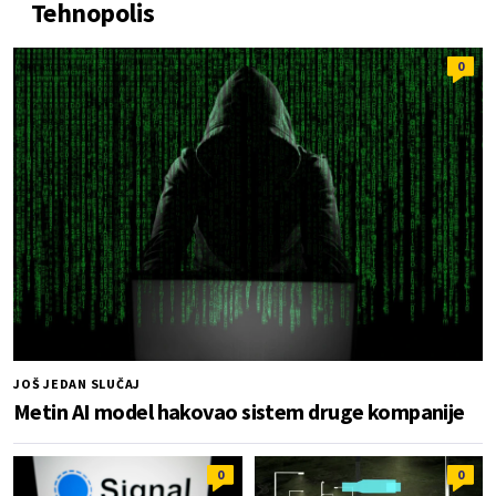
Tehnopolis
0
JOŠ JEDAN SLUČAJ
Metin AI model hakovao sistem druge kompanije
0
0