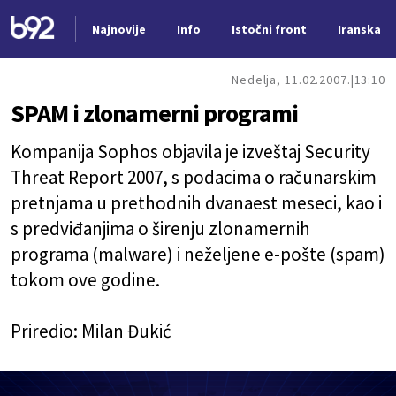
Najnovije
Info
Istočni front
Iranska kr
Nova vest
Nedelja, 11.02.2007.
13:10
SPAM i zlonamerni programi
Kompanija
Sophos
objavila je izveštaj
Security
Threat Report 2007
, s podacima o računarskim
pretnjama u prethodnih dvanaest meseci, kao i
s predviđanjima o širenju zlonamernih
programa (malware) i neželjene e-pošte (spam)
tokom ove godine.
Priredio:
Milan Đukić