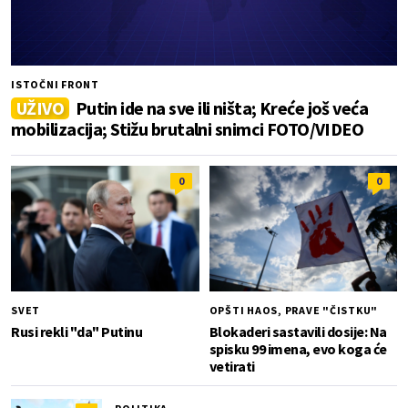
ISTOČNI FRONT
UŽIVO
Putin ide na sve ili ništa; Kreće još veća
mobilizacija; Stižu brutalni snimci FOTO/VIDEO
0
0
SVET
OPŠTI HAOS, PRAVE "ČISTKU"
Rusi rekli "da" Putinu
Blokaderi sastavili dosije: Na
spisku 99 imena, evo koga će
vetirati