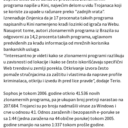
programa napiše u Kini, najvećim delom u vidu Trojanaca koji
se koriste za upade u računare preko "zadnjih vrata".
Iznenađuje činjenica da je 17 procenata takvih programa
napisanih u Kini namenjeno krađi lozinki od igrača na Webu.
Nasuprot tome, autori zlonamernih programa iz Brazila su
odgovorni za 14,2 procenta takvih programa, uglavnom
predviđenih za krađu informacija od mrežnih korisnika
bankarskih usluga.
"Interesantno je videti kako se zlonamerni programi razlikuju
u zavisnosti od lokacije i kako se često iskorišćavaju specifični
Web trendovi u zemlji porekla. Otkrivanje izvora često
pomaže stručnjacima za zaštitu i vlastima da naprave profile
kriminalaca, otkriju i izvedu ih pred lice pravde", dodaje Terio.
Sophos je tokom 2006. godine otkrio 41.536 novih
zlonamernih programa, pa je ukupan broj pretnji narastao na
207.684. Trojanci su po broju nadmašili viruse za Windows i
crve u odnosu 4:1. Odnos zaraženih i bezopasnih e-poruke se
sa 1:44 (jedna zaražena na 44 obične poruke) tokom 2005.
godine smanjio na samo 1:337 tokom prošle godine.