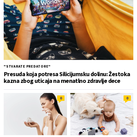
"STVARATE PREDATORE"
Presuda koja potresa Silicijumsku dolinu: Žestoka
kazna zbog uticaja na menatlno zdravlje dece
0
0