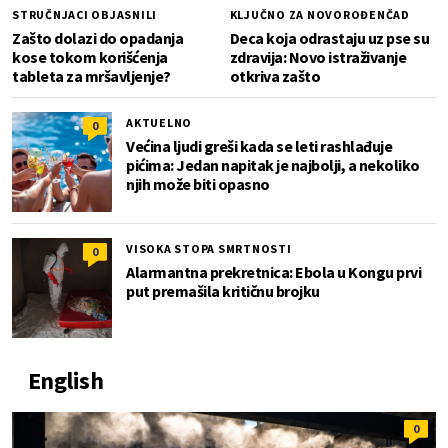
STRUČNJACI OBJASNILI
KLJUČNO ZA NOVOROĐENČAD
Zašto dolazi do opadanja
Deca koja odrastaju uz pse su
kose tokom korišćenja
zdravija: Novo istraživanje
tableta za mršavljenje?
otkriva zašto
AKTUELNO
0
Većina ljudi greši kada se leti rashlađuje
pićima: Jedan napitak je najbolji, a nekoliko
njih može biti opasno
VISOKA STOPA SMRTNOSTI
0
Alarmantna prekretnica: Ebola u Kongu prvi
put premašila kritičnu brojku
English
0