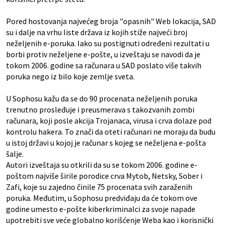
Pored hostovanja najvećeg broja "opasnih" Web lokacija, SAD
su i dalje na vrhu liste država iz kojih stiže najveći broj
neželjenih e-poruka. Iako su postignuti određeni rezultati u
borbi protiv neželjene e-pošte, u izveštaju se navodi da je
tokom 2006. godine sa računara u SAD poslato više takvih
poruka nego iz bilo koje zemlje sveta.
U Sophosu kažu da se do 90 procenata neželjenih poruka
trenutno prosleđuje i preusmerava s takozvanih zombi
računara, koji posle akcija Trojanaca, virusa i crva dolaze pod
kontrolu hakera. To znači da oteti računari ne moraju da budu
u istoj državi u kojoj je računar s kojeg se neželjena e-pošta
šalje.
Autori izveštaja su otkrili da su se tokom 2006. godine e-
poštom najviše širile porodice crva Mytob, Netsky, Sober i
Zafi, koje su zajedno činile 75 procenata svih zaraženih
poruka. Međutim, u Sophosu predviđaju da će tokom ove
godine umesto e-pošte kiberkriminalci za svoje napade
upotrebiti sve veće globalno korišćenje Weba kao i korisnički