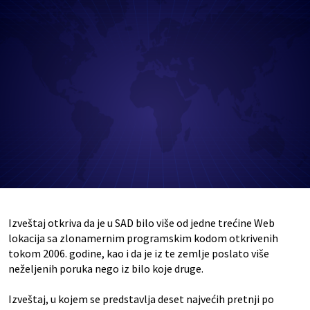
Izveštaj otkriva da je u SAD bilo više od jedne trećine Web
lokacija sa zlonamernim programskim kodom otkrivenih
tokom 2006. godine, kao i da je iz te zemlje poslato više
neželjenih poruka nego iz bilo koje druge.
Izveštaj, u kojem se predstavlja deset najvećih pretnji po