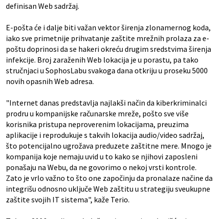
definisan Web sadržaj.
E-pošta će i dalje biti važan vektor širenja zlonamernog koda,
iako sve primetnije prihvatanje zaštite mrežnih prolaza za e-
poštu doprinosi da se hakeri okreću drugim sredstvima širenja
infekcije. Broj zaraženih Web lokacija je u porastu, pa tako
stručnjaci u SophosLabu svakoga dana otkriju u proseku 5000
novih opasnih Web adresa.
"Internet danas predstavlja najlakši način da kiberkriminalci
prodru u kompanijske računarske mreže, pošto sve više
korisnika pristupa neproverenim lokacijama, preuzima
aplikacije i reprodukuje s takvih lokacija audio/video sadržaj,
što potencijalno ugrožava preduzete zaštitne mere. Mnogo je
kompanija koje nemaju uvid u to kako se njihovi zaposleni
ponašaju na Webu, da ne govorimo o nekoj vrsti kontrole.
Zato je vrlo važno to što one započinju da pronalaze načine da
integrišu odnosno uključe Web zaštitu u strategiju sveukupne
zaštite svojih IT sistema", kaže Terio.