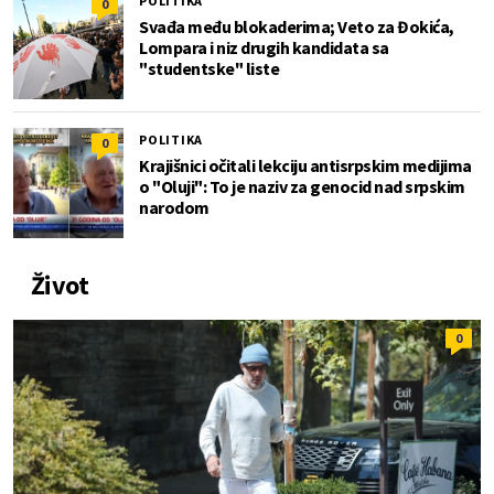
POLITIKA
0
Svađa među blokaderima; Veto za Đokića,
Lompara i niz drugih kandidata sa
"studentske" liste
POLITIKA
0
Krajišnici očitali lekciju antisrpskim medijima
o "Oluji": To je naziv za genocid nad srpskim
narodom
Život
0