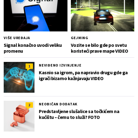
VIŠE UREĐAJA
GEJMING
Signal konačno uvodi veliku
Vozite se bilo gde po svetu
promenu
koristeći prave mape VIDEO
NEVIĐENO IZVINJENJE
1
Kasnio sa igrom, pa napravio drugu gde ga
igrači bizarno kažnjavaju VIDEO
NEOBIČAN DODATAK
2
Predstavljene slušalice sa točkićem na
kućištu – čemu to služi? FOTO