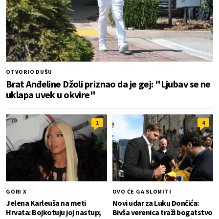
OTVORIO DUŠU
Brat Anđeline Džoli priznao da je gej: "Ljubav se ne
uklapa uvek u okvire"
1
4
GORI X
OVO ĆE GA SLOMITI
Jelena Karleuša na meti
Novi udar za Luku Dončića:
Hrvata: Bojkotuju joj nastup;
Bivša verenica traži bogatstvo