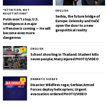
"ATTRITION, NOT
ENGLISH
NEGOTIATIONS"
Serbia, the future bridge of
Putin won't stop; U.S.
Europe: Zelensky and Vučić
Intelligence: A major
open the door to a new
offensive is coming — He will
geopolitical reality
become even more
dangerous
ENGLISH
0
School shooting in Thailand: Student kills
seven people; Many injured PHOTO/VIDEO
DRAMATIC SCENES
0
Disaster: Wildfires rage; Serbian Armed
Forces deploy helicopters; Urgent
evacuation ordered PHOTO/VIDEO