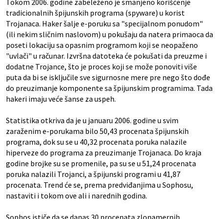
Tokom 2006. godine zabeleženo je smanjeno korišćenje
tradicionalnih špijunskih programa (spyware) u korist
Trojanaca. Haker šalje e-poruku sa "specijalnom ponudom"
(ili nekim sličnim naslovom) u pokušaju da natera primaoca da
poseti lokaciju sa opasnim programom koji se neopaženo
"uvlači" u računar. Izvršna datoteka će pokušati da preuzme i
dodatne Trojance, što je proces koji se može ponoviti više
puta da bi se isključile sve sigurnosne mere pre nego što dođe
do preuzimanje komponente sa špijunskim programima. Tada
hakeri imaju veće šanse za uspeh.
Statistika otkriva da je u januaru 2006. godine u svim
zaraženim e-porukama bilo 50,43 procenata špijunskih
programa, dok su se u 40,32 procenata poruka nalazile
hiperveze do programa za preuzimanje Trojanaca. Do kraja
godine brojke su se promenile, pa su se u 51,24 procenata
poruka nalazili Trojanci, a špijunski programi u 41,87
procenata. Trend će se, prema predviđanjima u Sophosu,
nastaviti i tokom ove ali i narednih godina.
Sophos ističe da se danas 30 procenata zlonamernih