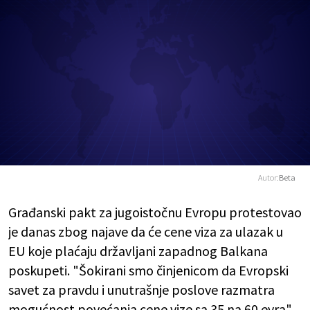
Autor:
Beta
Građanski pakt za jugoistočnu Evropu protestovao
je danas zbog najave da će cene viza za ulazak u
EU koje plaćaju državljani zapadnog Balkana
poskupeti. "Šokirani smo činjenicom da Evropski
savet za pravdu i unutrašnje poslove razmatra
mogućnost povećanja cene vize sa 35 na 60 evra",