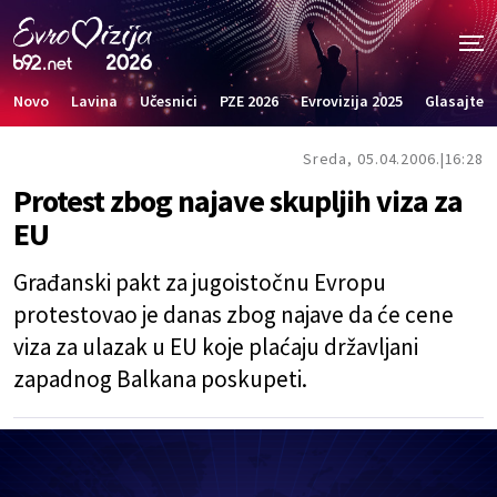
Novo
Lavina
Učesnici
PZE 2026
Evrovizija 2025
Glasajte
Sreda, 05.04.2006.
16:28
Protest zbog najave skupljih viza za
EU
Građanski pakt za jugoistočnu Evropu
protestovao je danas zbog najave da će cene
viza za ulazak u EU koje plaćaju državljani
zapadnog Balkana poskupeti.