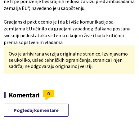
ne trpe poniženje beskrajnih redova za vizu pred ambasadama
zemalja EU", navedeno je u saopštenju.
Gradjanski pakt ocenio je i da bi više komunikacije sa
zemljama EU učinilo da gradjani zapadnog Balkana postanu
svesniji nedostataka sistema u kojem žive i budu kritičniji
prema sopstvenim vladama.
Ovo je arhivirana verzija originalne stranice. Izvinjavamo
se ukoliko, usled tehničkih ograničenja, stranica i njen
sadržaj ne odgovaraju originalnoj verziji.
0
Komentari
Pogledaj komentare