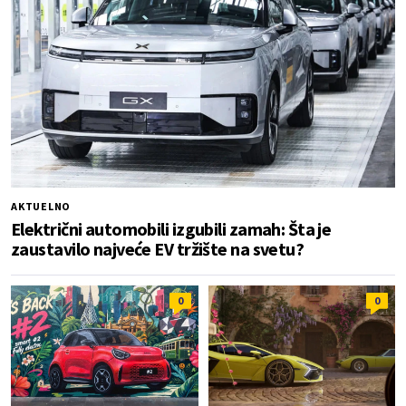
AKTUELNO
Električni automobili izgubili zamah: Šta je
zaustavilo najveće EV tržište na svetu?
0
0