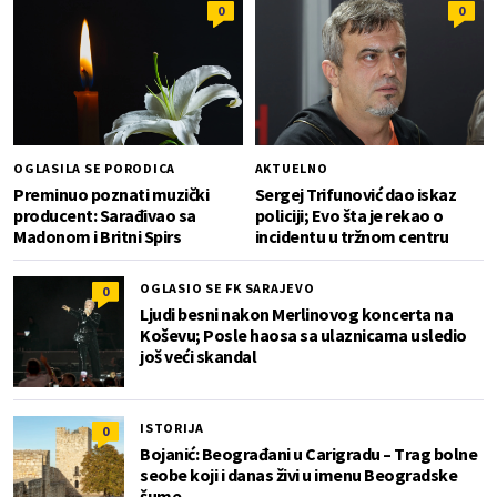
0
0
OGLASILA SE PORODICA
AKTUELNO
Preminuo poznati muzički
Sergej Trifunović dao iskaz
producent: Sarađivao sa
policiji; Evo šta je rekao o
Madonom i Britni Spirs
incidentu u tržnom centru
OGLASIO SE FK SARAJEVO
0
Ljudi besni nakon Merlinovog koncerta na
Koševu; Posle haosa sa ulaznicama usledio
još veći skandal
ISTORIJA
0
Bojanić: Beograđani u Carigradu – Тrag bolne
seobe koji i danas živi u imenu Beogradske
šume