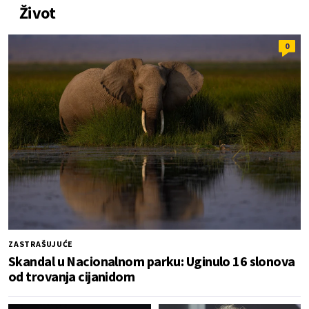
Život
0
ZASTRAŠUJUĆE
Skandal u Nacionalnom parku: Uginulo 16 slonova
od trovanja cijanidom