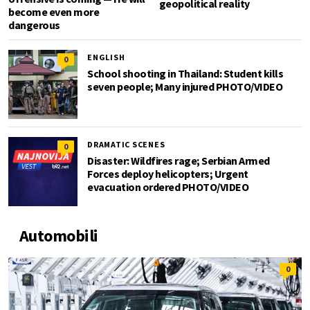
geopolitical reality
become even more
dangerous
ENGLISH
0
School shooting in Thailand: Student kills
seven people; Many injured PHOTO/VIDEO
DRAMATIC SCENES
0
Disaster: Wildfires rage; Serbian Armed
Forces deploy helicopters; Urgent
evacuation ordered PHOTO/VIDEO
Automobili
0