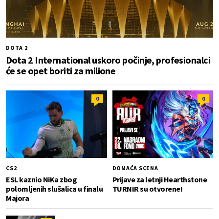
DOTA 2
Dota 2 International uskoro počinje, profesionalci
će se opet boriti za milione
0
0
CS2
DOMAĆA SCENA
ESL kaznio NiKa zbog
Prijave za letnji Hearthstone
polomljenih slušalica u finalu
TURNIR su otvorene!
Majora