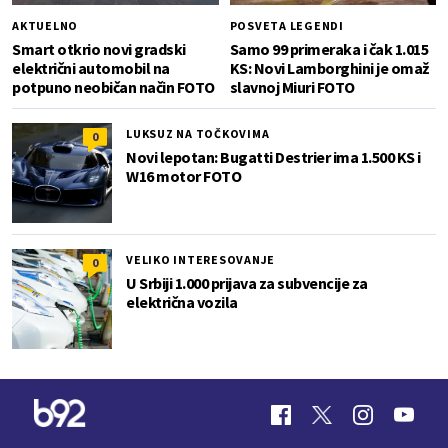
AKTUELNO
POSVETA LEGENDI
Smart otkrio novi gradski
Samo 99 primeraka i čak 1.015
električni automobil na
KS: Novi Lamborghini je omaž
potpuno neobičan način FOTO
slavnoj Miuri FOTO
LUKSUZ NA TOČKOVIMA
0
Novi lepotan: Bugatti Destrier ima 1.500 KS i
W16 motor FOTO
VELIKO INTERESOVANJE
0
U Srbiji 1.000 prijava za subvencije za
električna vozila