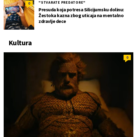
"STVARATE PREDATORE"
0
Presuda koja potresa Silicijumsku dolinu:
Žestoka kazna zbog uticaja na mentalno
zdravlje dece
Kultura
0