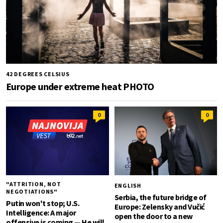
42 DEGREES CELSIUS
Europe under extreme heat PHOTO
0
0
"ATTRITION, NOT
ENGLISH
NEGOTIATIONS"
Serbia, the future bridge of
Putin won't stop; U.S.
Europe: Zelensky and Vučić
Intelligence: A major
open the door to a new
offensive is coming — He will