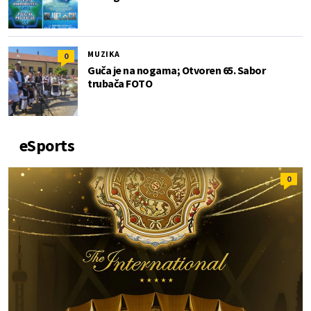
MUZIKA
0
Guča je na nogama; Otvoren 65. Sabor
trubača FOTO
eSports
0