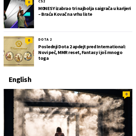
CS2
0
M0NESY izabrao tri najbolja saigrača u karijeri
– Braća Kovač na vrhu liste
DOTA 2
0
Poslednji Dota 2 apdejt pred International:
Novi peč, MMR reset, Fantasy i još mnogo
toga
English
0