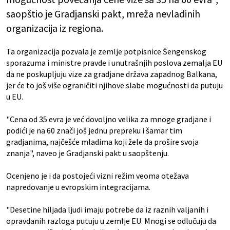
saopštio je Gradjanski pakt, mreža nevladinih
organizacija iz regiona.
Ta organizacija pozvala je zemlje potpisnice Šengenskog
sporazuma i ministre pravde i unutrašnjih poslova zemalja EU
da ne poskupljuju vize za gradjane država zapadnog Balkana,
jer će to još više ograničiti njihove slabe mogućnosti da putuju
u EU.
"Cena od 35 evra je već dovoljno velika za mnoge gradjane i
podići je na 60 znači još jednu prepreku i šamar tim
gradjanima, najčešće mladima koji žele da prošire svoja
znanja", naveo je Gradjanski pakt u saopštenju.
Ocenjeno je i da postojeći vizni režim veoma otežava
napredovanje u evropskim integracijama.
"Desetine hiljada ljudi imaju potrebe da iz raznih valjanih i
opravdanih razloga putuju u zemlje EU. Mnogi se odlučuju da