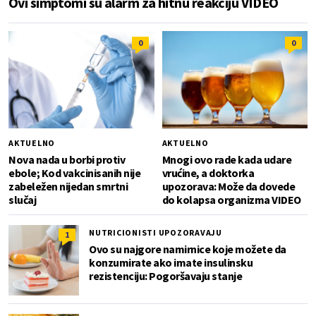
Ovi simptomi su alarm za hitnu reakciju VIDEO
0
0
AKTUELNO
AKTUELNO
Nova nada u borbi protiv
Mnogi ovo rade kada udare
ebole; Kod vakcinisanih nije
vrućine, a doktorka
zabeležen nijedan smrtni
upozorava: Može da dovede
slučaj
do kolapsa organizma VIDEO
NUTRICIONISTI UPOZORAVAJU
1
Ovo su najgore namirnice koje možete da
konzumirate ako imate insulinsku
rezistenciju: Pogoršavaju stanje