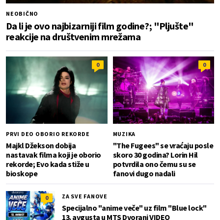
NEOBIČNO
Da li je ovo najbizarniji film godine?; "Pljušte"
reakcije na društvenim mrežama
0
0
PRVI DEO OBORIO REKORDE
MUZIKA
Majkl Džekson dobija
"The Fugees" se vraćaju posle
nastavak filma koji je oborio
skoro 30 godina? Lorin Hil
rekorde; Evo kada stiže u
potvrdila ono čemu su se
bioskope
fanovi dugo nadali
ZA SVE FANOVE
0
Specijalno "anime veče" uz film "Blue lock"
13. avgusta u MTS Dvorani VIDEO