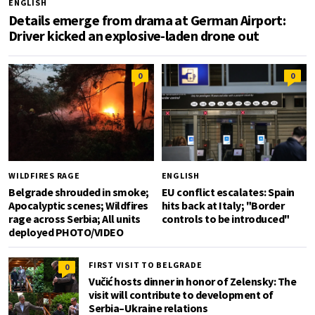
ENGLISH
Details emerge from drama at German Airport:
Driver kicked an explosive-laden drone out
0
0
WILDFIRES RAGE
ENGLISH
Belgrade shrouded in smoke;
EU conflict escalates: Spain
Apocalyptic scenes; Wildfires
hits back at Italy; "Border
rage across Serbia; All units
controls to be introduced"
deployed PHOTO/VIDEO
FIRST VISIT TO BELGRADE
0
Vučić hosts dinner in honor of Zelensky: The
visit will contribute to development of
Serbia–Ukraine relations