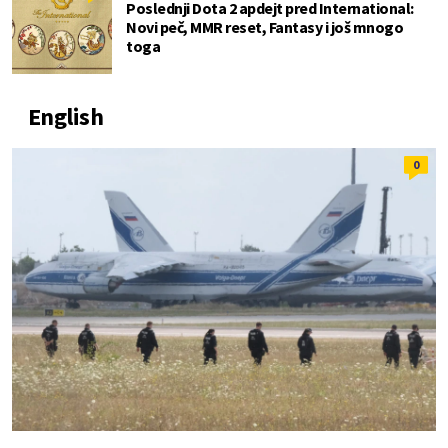
Poslednji Dota 2 apdejt pred International:
Novi peč, MMR reset, Fantasy i još mnogo
toga
English
0