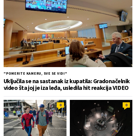
"POMERITE KAMERU, SVE SE VIDI"
Uključila se na sastanak iz kupatila: Gradonačelnik
video šta joj je iza leđa, usledila hit reakcija VIDEO
0
0