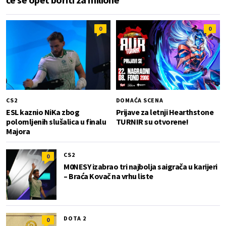
0
0
CS2
DOMAĆA SCENA
ESL kaznio NiKa zbog
Prijave za letnji Hearthstone
polomljenih slušalica u finalu
TURNIR su otvorene!
Majora
CS2
0
M0NESY izabrao tri najbolja saigrača u karijeri
– Braća Kovač na vrhu liste
DOTA 2
0