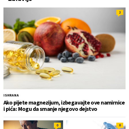
2
ISHRANA
Ako pijete magnezijum, izbegavajte ove namirnice
i pića: Mogu da smanje njegovo dejstvo
0
0