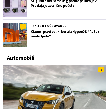
Stigli su novi Samsung preklopni kraljevi:
Prodaja je zvanično počela
RANIJE OD OČEKIVANOG
0
Xiaomi pravi veliki korak: HyperOS 4 "silazi
među ljude"
Automobili
1