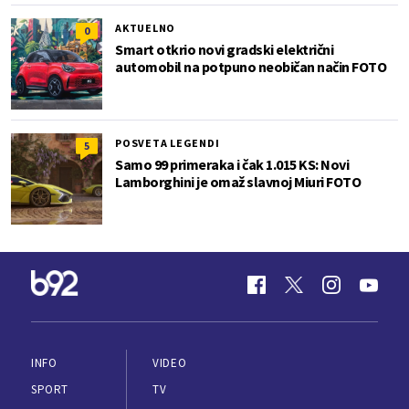
AKTUELNO
0
Smart otkrio novi gradski električni
automobil na potpuno neobičan način FOTO
POSVETA LEGENDI
5
Samo 99 primeraka i čak 1.015 KS: Novi
Lamborghini je omaž slavnoj Miuri FOTO
INFO
VIDEO
SPORT
TV