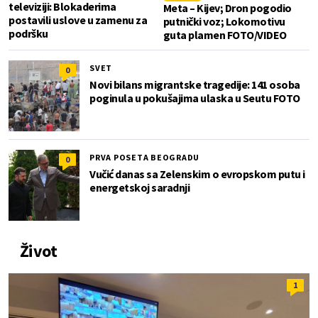
televiziji: Blokaderima
Meta – Kijev; Dron pogodio
postavili uslove u zamenu za
putnički voz; Lokomotivu
podršku
guta plamen FOTO/VIDEO
SVET
0
Novi bilans migrantske tragedije: 141 osoba
poginula u pokušajima ulaska u Seutu FOTO
PRVA POSETA BEOGRADU
0
Vučić danas sa Zelenskim o evropskom putu i
energetskoj saradnji
Život
1