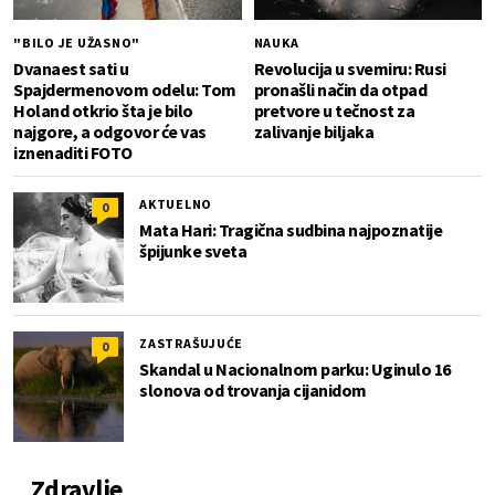
"BILO JE UŽASNO"
NAUKA
Dvanaest sati u
Revolucija u svemiru: Rusi
Spajdermenovom odelu: Tom
pronašli način da otpad
Holand otkrio šta je bilo
pretvore u tečnost za
najgore, a odgovor će vas
zalivanje biljaka
iznenaditi FOTO
AKTUELNO
0
Mata Hari: Tragična sudbina najpoznatije
špijunke sveta
ZASTRAŠUJUĆE
0
Skandal u Nacionalnom parku: Uginulo 16
slonova od trovanja cijanidom
Zdravlje