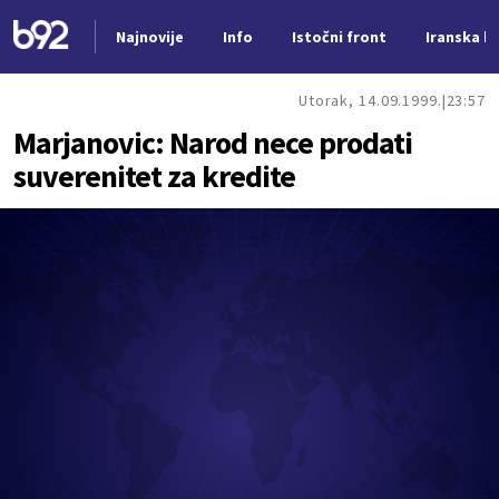
Najnovije
Info
Istočni front
Iranska kr
Nova vest
Utorak, 14.09.1999.
23:57
Marjanovic: Narod nece prodati
suverenitet za kredite