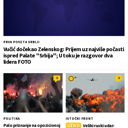
PRVA POSETA SRBIJI
Vučić dočekao Zelenskog: Prijem uz najviše počasti
ispred Palate "Srbija"; U toku je razgovor dva
lidera FOTO
0
0
POLITIKA
ISTOČNI FRONT
Palo priznanje na opozicionoj
UŽIVO
Veliki ruski udar: