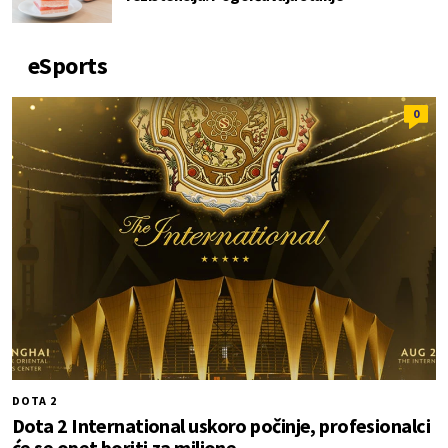
eSports
0
DOTA 2
Dota 2 International uskoro počinje, profesionalci
će se opet boriti za milione