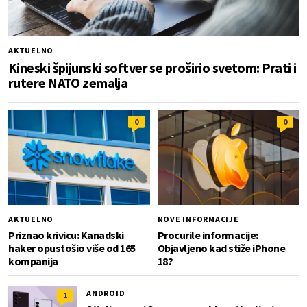
AKTUELNO
Kineski špijunski softver se proširio svetom: Prati i
rutere NATO zemalja
0
0
AKTUELNO
NOVE INFORMACIJE
Priznao krivicu: Kanadski
Procurile informacije:
haker opustošio više od 165
Objavljeno kad stiže iPhone
kompanija
18?
ANDROID
1