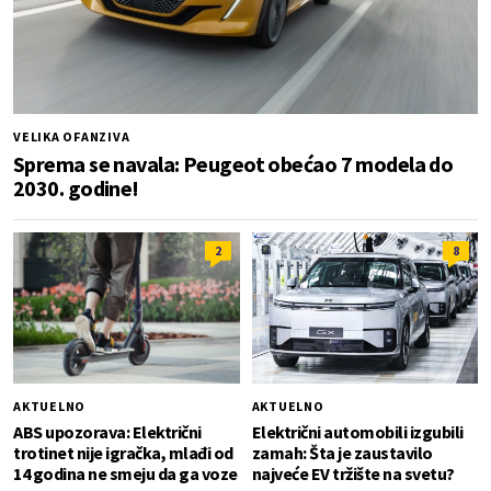
VELIKA OFANZIVA
Sprema se navala: Peugeot obećao 7 modela do
2030. godine!
2
8
AKTUELNO
AKTUELNO
ABS upozorava: Električni
Električni automobili izgubili
trotinet nije igračka, mlađi od
zamah: Šta je zaustavilo
14 godina ne smeju da ga voze
najveće EV tržište na svetu?