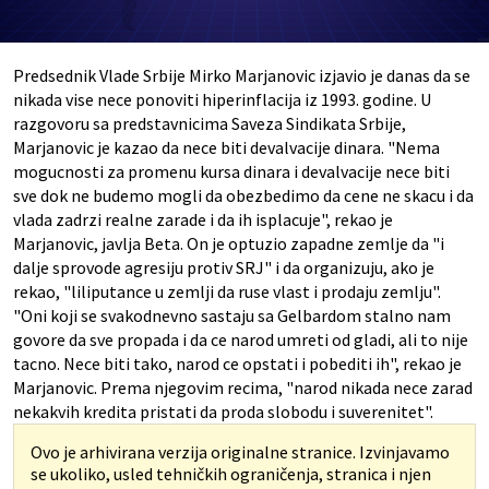
Predsednik Vlade Srbije Mirko Marjanovic izjavio je danas da se
nikada vise nece ponoviti hiperinflacija iz 1993. godine. U
razgovoru sa predstavnicima Saveza Sindikata Srbije,
Marjanovic je kazao da nece biti devalvacije dinara. "Nema
mogucnosti za promenu kursa dinara i devalvacije nece biti
sve dok ne budemo mogli da obezbedimo da cene ne skacu i da
vlada zadrzi realne zarade i da ih isplacuje", rekao je
Marjanovic, javlja Beta. On je optuzio zapadne zemlje da "i
dalje sprovode agresiju protiv SRJ" i da organizuju, ako je
rekao, "liliputance u zemlji da ruse vlast i prodaju zemlju".
"Oni koji se svakodnevno sastaju sa Gelbardom stalno nam
govore da sve propada i da ce narod umreti od gladi, ali to nije
tacno. Nece biti tako, narod ce opstati i pobediti ih", rekao je
Marjanovic. Prema njegovim recima, "narod nikada nece zarad
nekakvih kredita pristati da proda slobodu i suverenitet".
Ovo je arhivirana verzija originalne stranice. Izvinjavamo
se ukoliko, usled tehničkih ograničenja, stranica i njen