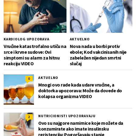
KARDIOLOG UPOZORAVA
AKTUELNO
Vrućine katastrofalno utiču na
Nova nada u borbi protiv
srce i krvne sudove: Ovi
ebole; Kod vakcinisanih nije
simptomi su alarm za hitnu
zabeležen nijedan smrtni
reakciju VIDEO
slučaj
AKTUELNO
0
Mnogi ovo rade kada udare vrućine, a
doktorka upozorava: Može da dovede do
kolapsa organizma VIDEO
NUTRICIONISTI UPOZORAVAJU
2
Ovo su najgore namirnice koje možete da
konzumirate ako imate insulinsku
rezistenciju: Pogoršavaju stanje