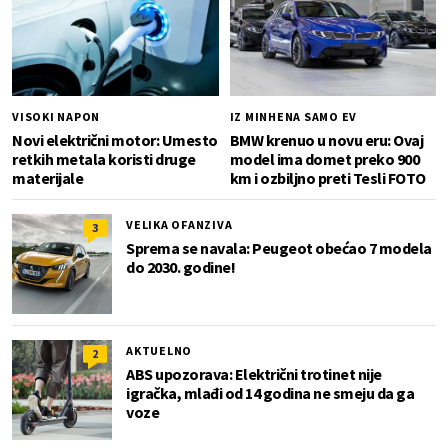
VISOKI NAPON
IZ MINHENA SAMO EV
Novi električni motor: Umesto
BMW krenuo u novu eru: Ovaj
retkih metala koristi druge
model ima domet preko 900
materijale
km i ozbiljno preti Tesli FOTO
VELIKA OFANZIVA
3
Sprema se navala: Peugeot obećao 7 modela
do 2030. godine!
AKTUELNO
2
ABS upozorava: Električni trotinet nije
igračka, mlađi od 14 godina ne smeju da ga
voze