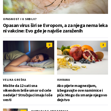
OPASNOST I U SRBIJI?
Opasan virus širi se Evropom, a za njega nema leka
ni vakcine: Evo gde je najviše zaraženih
0
3
VELIKA GREŠKA
ISHRANA
Mislite da 12 sati sna
Ako pijete magnezijum,
vikendom briše umor od cele
izbegavajte ove namirnice i
nedelje? Stručnjaci imaju loše
pića: Mogu da smanje njegovo
vesti
dejstvo