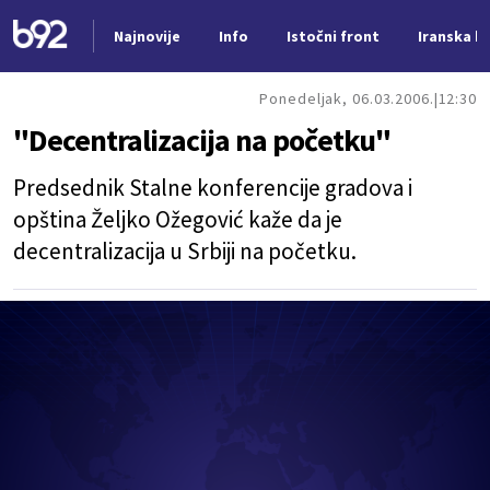
Najnovije
Info
Istočni front
Iranska kr
Nova vest
Ponedeljak, 06.03.2006.
12:30
"Decentralizacija na početku"
Predsednik Stalne konferencije gradova i
opština Željko Ožegović kaže da je
decentralizacija u Srbiji na početku.