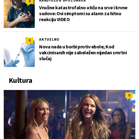
KARDIOLOG UPOZORAVA
0
Vrućine katastrofalno utiču na srce i krvne
sudove: Ovi simptomi su alarm za hitnu
reakciju VIDEO
AKTUELNO
0
Nova nada u borbi protiv ebole; Kod
vakcinisanih nije zabeležen nijedan smrtni
slučaj
Kultura
0