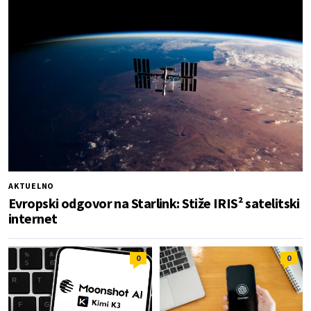
AKTUELNO
Evropski odgovor na Starlink: Stiže IRIS² satelitski
internet
0
0