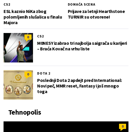
CS2
DOMAĆA SCENA
ESL kaznio NiKa zbog
Prijave za letnji Hearthstone
polomljenih slušalica u finalu
TURNIR su otvorene!
Majora
CS2
0
M0NESY izabrao tri najbolja saigrača u karijeri
– Braća Kovač na vrhu liste
DOTA 2
0
Poslednji Dota 2 apdejt pred International:
Novi peč, MMR reset, Fantasy i još mnogo
toga
Tehnopolis
0