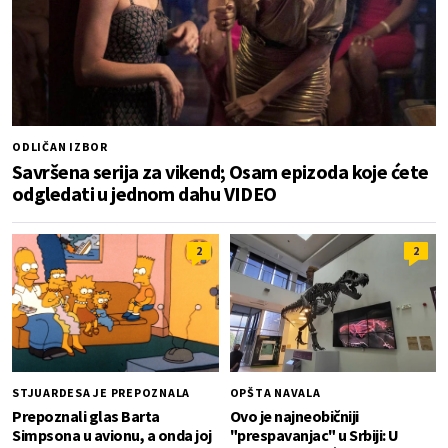
ODLIČAN IZBOR
Savršena serija za vikend; Osam epizoda koje ćete
odgledati u jednom dahu VIDEO
2
2
STJUARDESA JE PREPOZNALA
OPŠTA NAVALA
Prepoznali glas Barta
Ovo je najneobičniji
Simpsona u avionu, a onda joj
"prespavanjac" u Srbiji: U