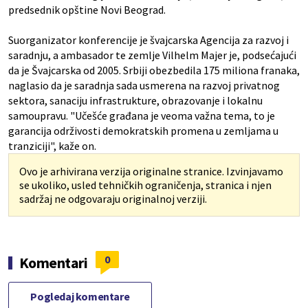
predsednik opštine Novi Beograd.
Suorganizator konferencije je švajcarska Agencija za razvoj i
saradnju, a ambasador te zemlje Vilhelm Majer je, podsećajući
da je Švajcarska od 2005. Srbiji obezbedila 175 miliona franaka,
naglasio da je saradnja sada usmerena na razvoj privatnog
sektora, sanaciju infrastrukture, obrazovanje i lokalnu
samoupravu. "Učešće građana je veoma važna tema, to je
garancija održivosti demokratskih promena u zemljama u
tranziciji", kaže on.
Ovo je arhivirana verzija originalne stranice. Izvinjavamo
se ukoliko, usled tehničkih ograničenja, stranica i njen
sadržaj ne odgovaraju originalnoj verziji.
0
Komentari
Pogledaj komentare