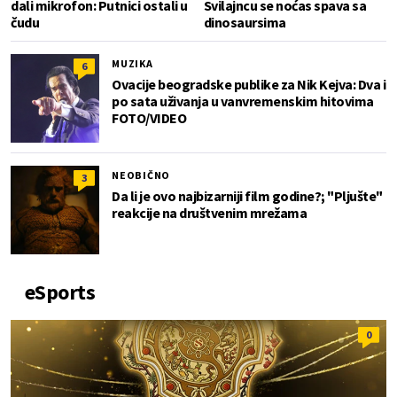
dali mikrofon: Putnici ostali u
Svilajncu se noćas spava sa
čudu
dinosaursima
MUZIKA
6
Ovacije beogradske publike za Nik Kejva: Dva i
po sata uživanja u vanvremenskim hitovima
FOTO/VIDEO
NEOBIČNO
3
Da li je ovo najbizarniji film godine?; "Pljušte"
reakcije na društvenim mrežama
eSports
0