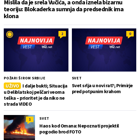
Mislila da je srela Vučića, a onda iznela bizarnu
teoriju: Blokaderka sumnja da predsednik ima
klona
2
0
POŽARI ŠIROM SRBIJE
SVET
Svet srlja u novi rat?; Primirje
UŽIVO
I dalje bukti; Situacija
pred potpunim krahom
u Deliblatskoj peščari veoma
teška – prioritet je da niko ne
strada VIDEO
SVET
1
Haos kod Omana: Nepoznati projektil
pogodio brod FOTO