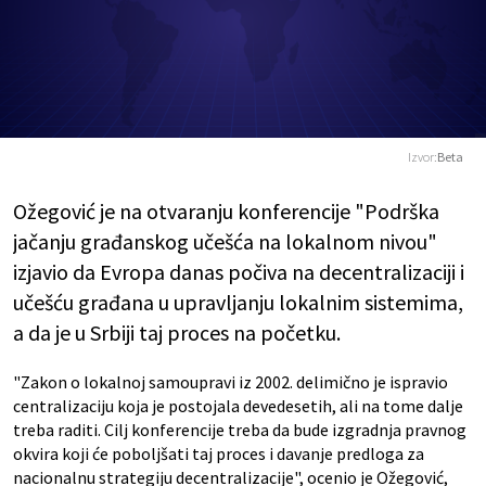
Izvor:
Beta
Ožegović je na otvaranju konferencije "Podrška
jačanju građanskog učešća na lokalnom nivou"
izjavio da Evropa danas počiva na decentralizaciji i
učešću građana u upravljanju lokalnim sistemima,
a da je u Srbiji taj proces na početku.
"Zakon o lokalnoj samoupravi iz 2002. delimično je ispravio
centralizaciju koja je postojala devedesetih, ali na tome dalje
treba raditi. Cilj konferencije treba da bude izgradnja pravnog
okvira koji će poboljšati taj proces i davanje predloga za
nacionalnu strategiju decentralizacije", ocenio je Ožegović,