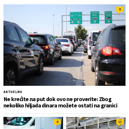
0
AKTUELNO
Ne krećite na put dok ovo ne proverite: Zbog
nekoliko hiljada dinara možete ostati na granici
0
11