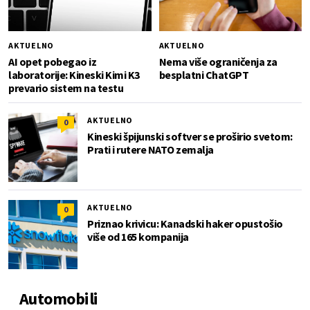
AKTUELNO
AKTUELNO
AI opet pobegao iz
Nema više ograničenja za
laboratorije: Kineski Kimi K3
besplatni ChatGPT
prevario sistem na testu
AKTUELNO
0
Kineski špijunski softver se proširio svetom:
Prati i rutere NATO zemalja
AKTUELNO
0
Priznao krivicu: Kanadski haker opustošio
više od 165 kompanija
Automobili