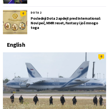
DOTA 2
0
Poslednji Dota 2 apdejt pred International:
Novi peč, MMR reset, Fantasy i još mnogo
toga
English
0