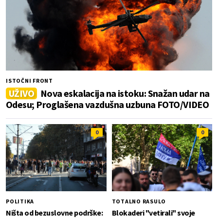
ISTOČNI FRONT
UŽIVO
Nova eskalacija na istoku: Snažan udar na
Odesu; Proglašena vazdušna uzbuna FOTO/VIDEO
0
0
POLITIKA
TOTALNO RASULO
Ništa od bezuslovne podrške:
Blokaderi "vetirali" svoje