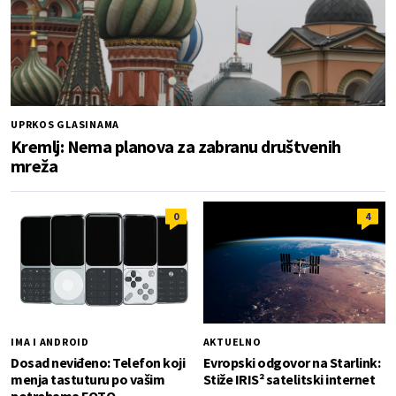
UPRKOS GLASINAMA
Kremlj: Nema planova za zabranu društvenih
mreža
0
4
IMA I ANDROID
AKTUELNO
Dosad neviđeno: Telefon koji
Evropski odgovor na Starlink:
menja tastuturu po vašim
Stiže IRIS² satelitski internet