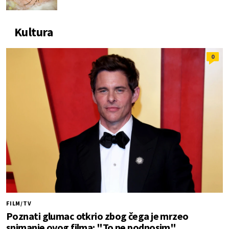
Kultura
0
FILM/TV
Poznati glumac otkrio zbog čega je mrzeo
snimanje ovog filma: "To ne podnosim"