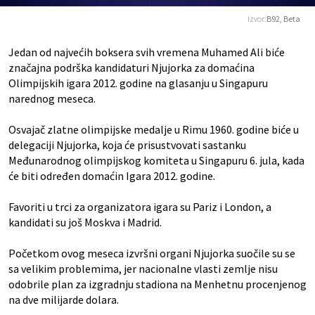
Izvor:
B92, Beta
Jedan od najvećih boksera svih vremena Muhamed Ali biće
značajna podrška kandidaturi Njujorka za domaćina
Olimpijskih igara 2012. godine na glasanju u Singapuru
narednog meseca.
Osvajač zlatne olimpijske medalje u Rimu 1960. godine biće u
delegaciji Njujorka, koja će prisustvovati sastanku
Međunarodnog olimpijskog komiteta u Singapuru 6. jula, kada
će biti određen domaćin Igara 2012. godine.
Favoriti u trci za organizatora igara su Pariz i London, a
kandidati su još Moskva i Madrid.
Početkom ovog meseca izvršni organi Njujorka suočile su se
sa velikim problemima, jer nacionalne vlasti zemlje nisu
odobrile plan za izgradnju stadiona na Menhetnu procenjenog
na dve milijarde dolara.