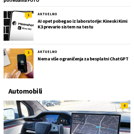
potrebama FOTO
AKTUELNO
1
AI opet pobegao iz laboratorije: Kineski Kimi
K3 prevario sistem na testu
AKTUELNO
3
Nema više ograničenja za besplatni ChatGPT
Automobili
0