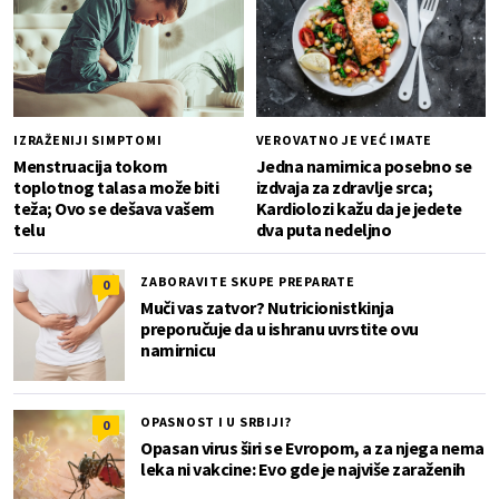
IZRAŽENIJI SIMPTOMI
VEROVATNO JE VEĆ IMATE
Menstruacija tokom
Jedna namirnica posebno se
toplotnog talasa može biti
izdvaja za zdravlje srca;
teža; Ovo se dešava vašem
Kardiolozi kažu da je jedete
telu
dva puta nedeljno
ZABORAVITE SKUPE PREPARATE
0
Muči vas zatvor? Nutricionistkinja
preporučuje da u ishranu uvrstite ovu
namirnicu
OPASNOST I U SRBIJI?
0
Opasan virus širi se Evropom, a za njega nema
leka ni vakcine: Evo gde je najviše zaraženih