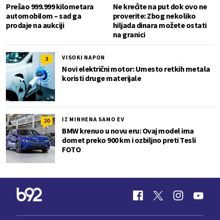
Prešao 999.999 kilometara
Ne krećite na put dok ovo ne
automobilom – sad ga
proverite: Zbog nekoliko
prodaje na aukciji
hiljada dinara možete ostati
na granici
VISOKI NAPON
3
Novi električni motor: Umesto retkih metala
koristi druge materijale
IZ MINHENA SAMO EV
20
BMW krenuo u novu eru: Ovaj model ima
domet preko 900 km i ozbiljno preti Tesli
FOTO