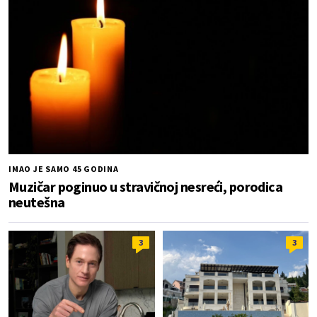
IMAO JE SAMO 45 GODINA
Muzičar poginuo u stravičnoj nesreći, porodica
neutešna
3
3