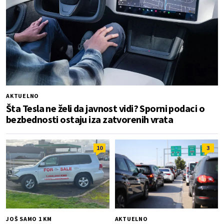
AKTUELNO
Šta Tesla ne želi da javnost vidi? Sporni podaci o
bezbednosti ostaju iza zatvorenih vrata
10
3
JOŠ SAMO 1 KM
AKTUELNO