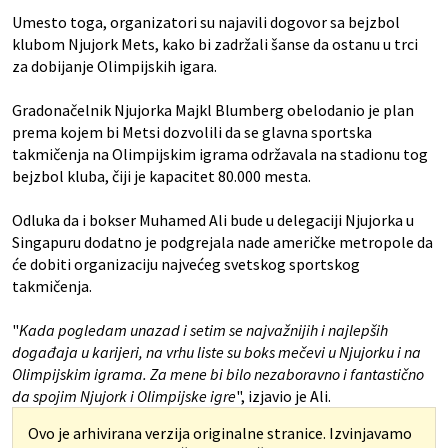
Umesto toga, organizatori su najavili dogovor sa bejzbol
klubom Njujork Mets, kako bi zadržali šanse da ostanu u trci
za dobijanje Olimpijskih igara.
Gradonačelnik Njujorka Majkl Blumberg obelodanio je plan
prema kojem bi Metsi dozvolili da se glavna sportska
takmičenja na Olimpijskim igrama održavala na stadionu tog
bejzbol kluba, čiji je kapacitet 80.000 mesta.
Odluka da i bokser Muhamed Ali bude u delegaciji Njujorka u
Singapuru dodatno je podgrejala nade američke metropole da
će dobiti organizaciju najvećeg svetskog sportskog
takmičenja.
"
Kada pogledam unazad i setim se najvažnijih i najlepših
događaja u karijeri, na vrhu liste su boks mečevi u Njujorku i na
Olimpijskim igrama. Za mene bi bilo nezaboravno i fantastično
da spojim Njujork i Olimpijske igre
", izjavio je Ali.
Ovo je arhivirana verzija originalne stranice. Izvinjavamo