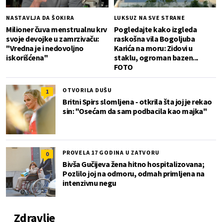
NASTAVLJA DA ŠOKIRA
LUKSUZ NA SVE STRANE
Milioner čuva menstrualnu krv
Pogledajte kako izgleda
svoje devojke u zamrzivaču:
raskošna vila Bogoljuba
"Vredna je i nedovoljno
Karića na moru: Zidovi u
iskorišćena"
staklu, ogroman bazen...
FOTO
OTVORILA DUŠU
1
Britni Spirs slomljena - otkrila šta joj je rekao
sin: "Osećam da sam podbacila kao majka"
PROVELA 17 GODINA U ZATVORU
0
Bivša Gučijeva žena hitno hospitalizovana;
Pozlilo joj na odmoru, odmah primljena na
intenzivnu negu
Zdravlje