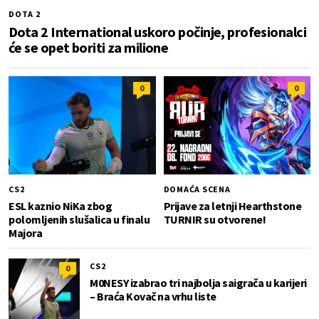
DOTA 2
Dota 2 International uskoro počinje, profesionalci
će se opet boriti za milione
0
0
CS2
DOMAĆA SCENA
ESL kaznio NiKa zbog
Prijave za letnji Hearthstone
polomljenih slušalica u finalu
TURNIR su otvorene!
Majora
CS2
0
M0NESY izabrao tri najbolja saigrača u karijeri
– Braća Kovač na vrhu liste