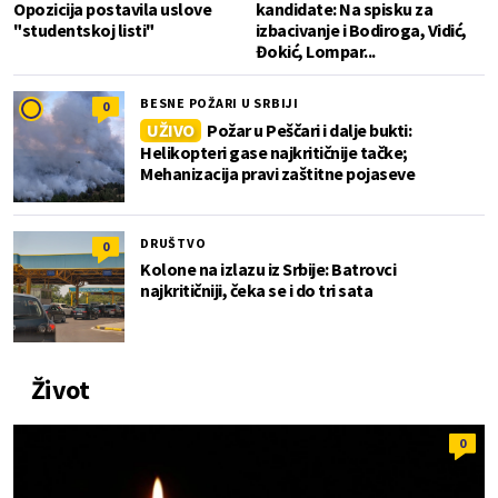
Opozicija postavila uslove
kandidate: Na spisku za
"studentskoj listi"
izbacivanje i Bodiroga, Vidić,
Đokić, Lompar...
BESNE POŽARI U SRBIJI
0
UŽIVO
Požar u Peščari i dalje bukti:
Helikopteri gase najkritičnije tačke;
Mehanizacija pravi zaštitne pojaseve
DRUŠTVO
0
Kolone na izlazu iz Srbije: Batrovci
najkritičniji, čeka se i do tri sata
Život
0