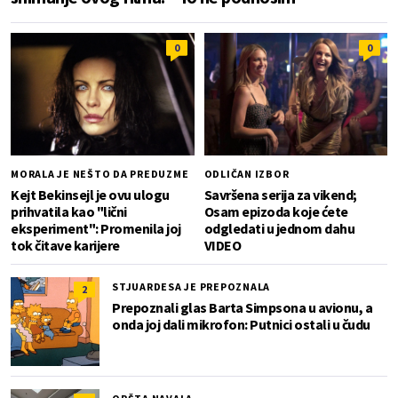
0
0
MORALA JE NEŠTO DA PREDUZME
ODLIČAN IZBOR
Kejt Bekinsejl je ovu ulogu
Savršena serija za vikend;
prihvatila kao "lični
Osam epizoda koje ćete
eksperiment": Promenila joj
odgledati u jednom dahu
tok čitave karijere
VIDEO
STJUARDESA JE PREPOZNALA
2
Prepoznali glas Barta Simpsona u avionu, a
onda joj dali mikrofon: Putnici ostali u čudu