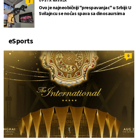
OPŠTA NAVALA
2
Ovo je najneobičniji "prespavanjac" u Srbiji: U
Svilajncu se noćas spava sa dinosaursima
eSports
0