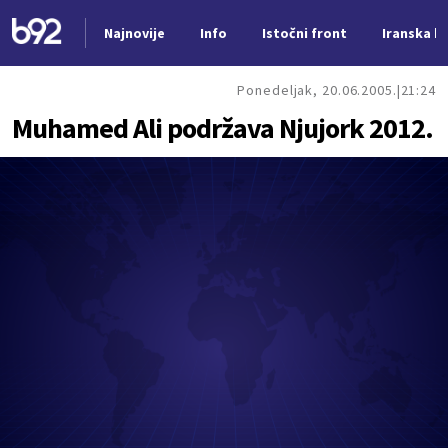
Najnovije
Info
Istočni front
Iranska kr
Nova vest
Ponedeljak, 20.06.2005.
21:24
Muhamed Ali podržava Njujork 2012.