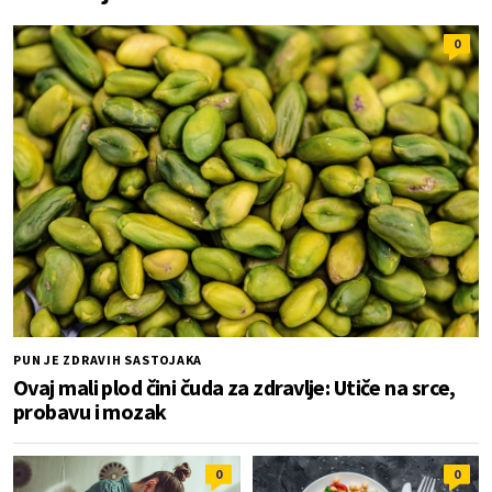
0
PUN JE ZDRAVIH SASTOJAKA
Ovaj mali plod čini čuda za zdravlje: Utiče na srce,
probavu i mozak
0
0