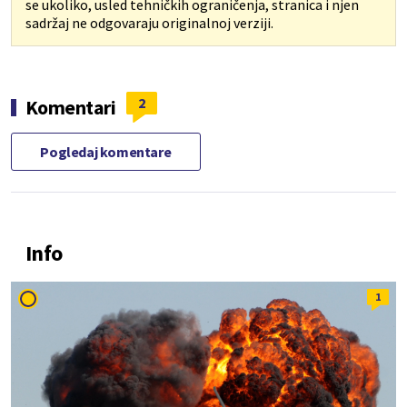
se ukoliko, usled tehničkih ograničenja, stranica i njen
sadržaj ne odgovaraju originalnoj verziji.
2
Komentari
Pogledaj komentare
Info
1