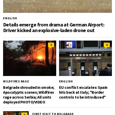
ENGLISH
Details emerge from drama at German Airport:
Driver kicked an explosive-laden drone out
0
0
WILDFIRES RAGE
ENGLISH
Belgrade shrouded in smoke;
EU conflict escalates: Spain
Apocalyptic scenes; Wildfires
hits back at Italy; "Border
rage across Serbia; All units
controls to be introduced"
deployed PHOTO/VIDEO
FIRST VISIT TO BELGRADE
0