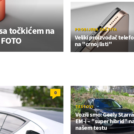
 sa točkićem na
PROBIJENA ZAŠTITA
Veliki proizvođač telef
? FOTO
na "crnoj listi"
0
TESTOVI
Vozili smo: Geely Starr
EM-i – "super hibrid" n
našem testu