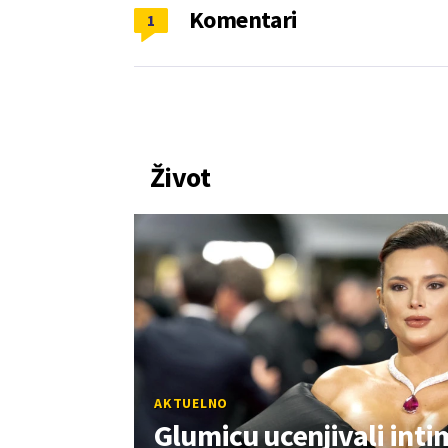
Komentari
1
Život
AKTUELNO
Glumicu ucenjivali int