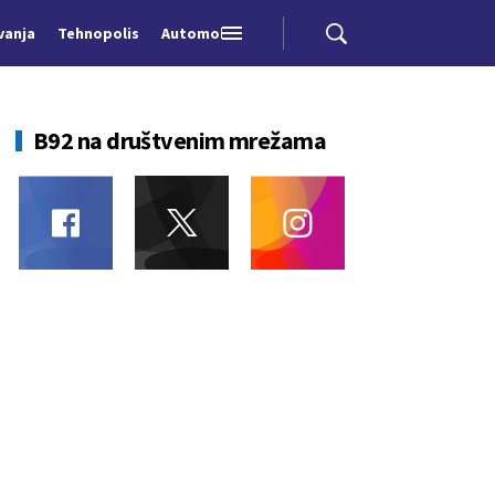
vanja
Tehnopolis
Automobili
B92 na društvenim mrežama