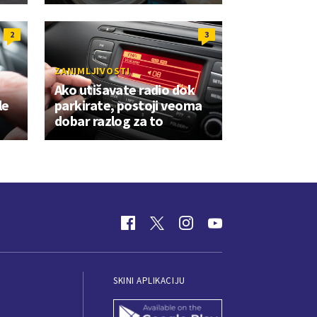
2
3
ZANIMLJIVOSTI
Ako utišavate radio dok
le
parkirate, postoji veoma
dobar razlog za to
SKINI APLIKACIJU