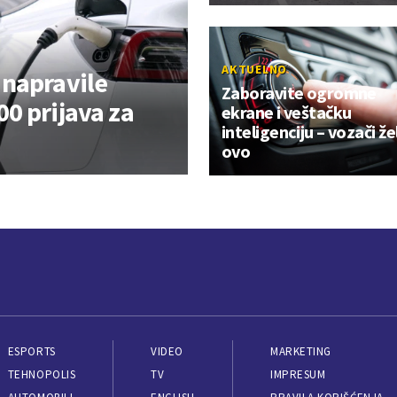
AKTUELNO
 napravile
Zaboravite ogromne
0 prijava za
ekrane i veštačku
inteligenciju – vozači že
ovo
ESPORTS
VIDEO
MARKETING
TEHNOPOLIS
TV
IMPRESUM