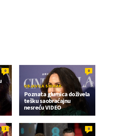
0
0
u
OBJAVILA SNIMAK
Poznata glumica doživela
tešku saobraćajnu
nesreću VIDEO
1
0