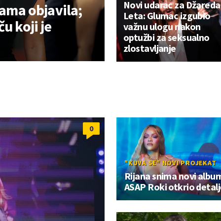
Novi udarac za Džareda
sama objavila;
Leta: Glumac izgubio
u koji je
važnu ulogu nakon
optužbi za seksualno
zlostavljanje
0
"KUVA SE" NOVI PROJEKAT
Rijana snima novi albu
ASAP Roki otkrio detal