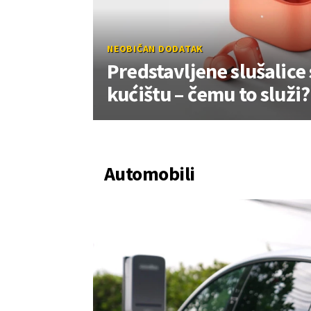
NEOBIČAN DODATAK
Predstavljene slušalice
kućištu – čemu to služi
Automobili