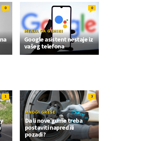
0
0
MENJA GA GEMINI
ona
Google asistent nestaje iz
vašeg telefona
1
3
MNOGI GREŠE
ay
Da li nove gume treba
a
postaviti napred ili
pozadi?