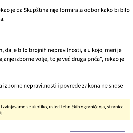
o je da Skupština nije formirala odbor kako bi bilo
a.
 da je bilo brojnih nepravilnosti, a u kojoj meri je
nje izborne volje, to je već druga priča", rekao je
 za izborne nepravilnosti i povrede zakona ne snose
. Izvinjavamo se ukoliko, usled tehničkih ograničenja, stranica
ji.