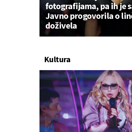
fotografijama, pa ih je 
Javno progovorila o linč
doživela
Kultura