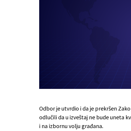
Odbor je utvrdio i da je prekršen Zak
odlučili da u izveštaj ne bude uneta kv
i na izbornu volju građana.