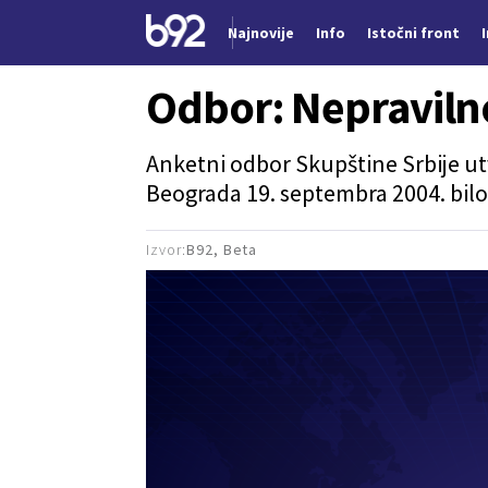
Najnovije
Info
Istočni front
Nova vest
Odbor: Nepravilno
Anketni odbor Skupštine Srbije
ut
Beograda 19. septembra 2004. bilo
Izvor:
B92, Beta