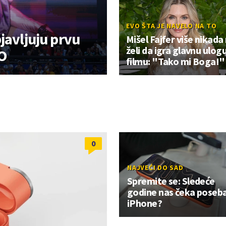
EVO ŠTA JE NAVELO NA TO
javljuju prvu
Mišel Fajfer više nikada
želi da igra glavnu ulog
O
filmu: "Tako mi Boga!"
0
NAJVEĆI DO SAD
Spremite se: Sledeće
godine nas čeka poseb
iPhone?