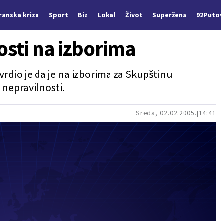
Iranska kriza
Sport
Biz
Lokal
Život
Superžena
92Puto
sti na izborima
vrdio je da je na izborima za Skupštinu
 nepravilnosti.
Sreda, 02.02.2005.
14:41