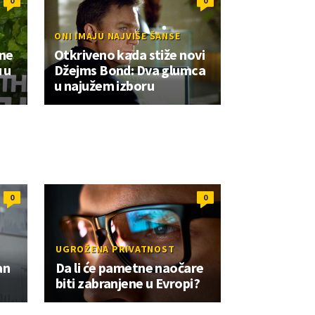
0
0
ONI IMAJU NAJVIŠE ŠANSE
 ne
Otkriveno kada stiže novi
u u
Džejms Bond: Dva glumca
u najužem izboru
0
0
UGROŽENA PRIVATNOST
an
Da li će pametne naočare
biti zabranjene u Evropi?