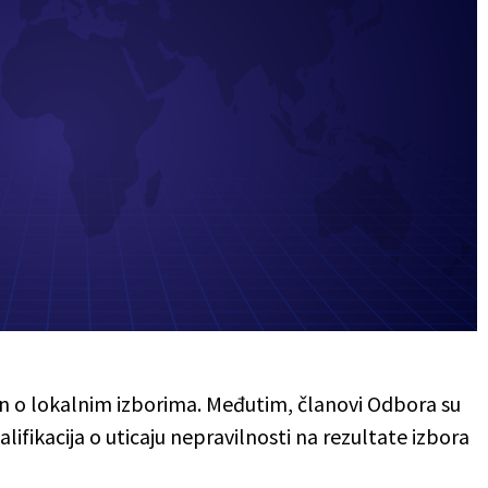
on o lokalnim izborima. Međutim, članovi Odbora su
alifikacija o uticaju nepravilnosti na rezultate izbora