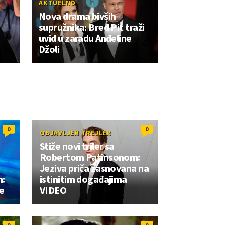
AKTUELNO
Nova drama bivših
supružnika: Bred Pit traži
uvid u zaradu Anđeline
Džoli
0
0
OBJAVLJEN TREJLER
Stiže novi triler sa
Robertom Patinsonom:
Jeziva priča zasnovana na
m:
istinitim događajima
je
VIDEO