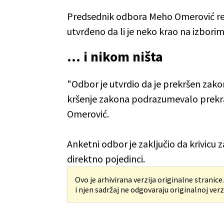
Predsednik odbora Meho Omerović reka
utvrđeno da li je neko krao na izborim
... i nikom ništa
"Odbor je utvrdio da je prekršen zakon,
kršenje zakona podrazumevalo prekraja
Omerović.
Anketni odbor je zaključio da krivicu
direktno pojedinci.
Ovo je arhivirana verzija originalne stranice
i njen sadržaj ne odgovaraju originalnoj verzi