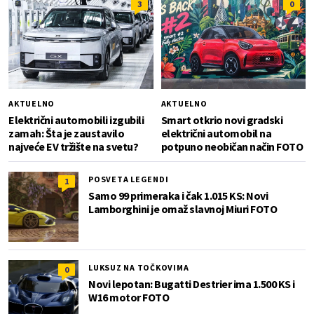
3
0
AKTUELNO
AKTUELNO
Električni automobili izgubili
Smart otkrio novi gradski
zamah: Šta je zaustavilo
električni automobil na
najveće EV tržište na svetu?
potpuno neobičan način FOTO
POSVETA LEGENDI
1
Samo 99 primeraka i čak 1.015 KS: Novi
Lamborghini je omaž slavnoj Miuri FOTO
LUKSUZ NA TOČKOVIMA
0
Novi lepotan: Bugatti Destrier ima 1.500 KS i
W16 motor FOTO