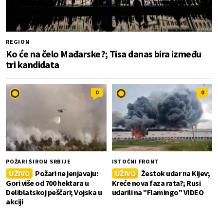
REGION
Ko će na čelo Mađarske?; Tisa danas bira između
tri kandidata
0
0
POŽARI ŠIROM SRBIJE
ISTOČNI FRONT
UŽIVO
Požari ne jenjavaju:
UŽIVO
Žestok udar na Kijev;
Gori više od 700 hektara u
Kreće nova faza rata?; Rusi
Deliblatskoj peščari; Vojska u
udarili na "Flamingo" VIDEO
akciji