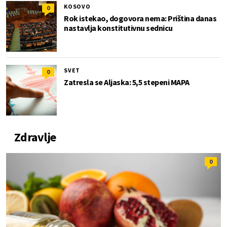
KOSOVO
0
Rok istekao, dogovora nema: Priština danas
nastavlja konstitutivnu sednicu
SVET
0
Zatresla se Aljaska: 5,5 stepeni MAPA
Zdravlje
0