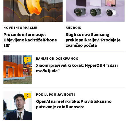
NOVE INFORMACIJE
ANDROID
Procurile informacije:
Stigli su novi Samsung
Objavljeno kad stiže iPhone
preklopni kraljevi: Prodaja je
18?
zvanično počela
RANIJE OD OČEKIVANOG
0
Xiaomi pravi veliki korak: HyperOS 4 "silazi
među ljude"
POD LUPOM JAVNOSTI
0
OpenAI na meti kritika: Pravili luksuzno
putovanje za influensere