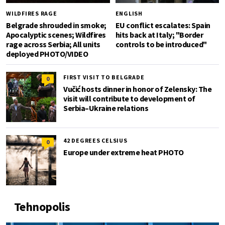
WILDFIRES RAGE
ENGLISH
Belgrade shrouded in smoke;
EU conflict escalates: Spain
Apocalyptic scenes; Wildfires
hits back at Italy; "Border
rage across Serbia; All units
controls to be introduced"
deployed PHOTO/VIDEO
FIRST VISIT TO BELGRADE
0
Vučić hosts dinner in honor of Zelensky: The
visit will contribute to development of
Serbia–Ukraine relations
42 DEGREES CELSIUS
0
Europe under extreme heat PHOTO
Tehnopolis