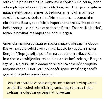
odjeknule prve eksplozije. Kako javlja dopisnik Rojtersa, jedna
od eksplozija čula se iz pravca Al-Dure, na istoku grada, gde se
nalaze elektrana i rafinerija. Jedinice američkih marinaca
sukobile su se u subotu sa iračkim snagama na zapadnim
obroncima Basre, saopštio je kapetan marinaca. "Napadamo
iračke snage, koje su sve zapadno od Basre. To je velika borba",
rekao je novinarima kapetan Endrju Bergen.
Američki marinci porazili su iračke snage u okršaju na obodu
Basre i zarobili veliki broj vojnika, izjavio je kapetan Endrju
Bergen. "Neprijatelj je poražen na zapadnom prilazu Basri.
Ima dosta zarobljenika, rekao bih na stotine", rekao je Bergen
agenciji Rojters. On je dodao da su trojica američkih vojnika
ranjena kada su ljudi u civilnoj odeći ispalili iz ručnog bacača
granatu na jedno pomoćno vozilo.
Ovo je arhivirana verzija originalne stranice. Izvinjavamo
se ukoliko, usled tehničkih ograničenja, stranica i njen
sadržaj ne odgovaraju originalnoj verziji.