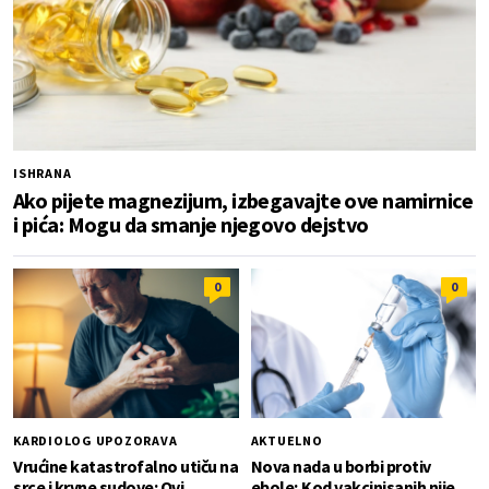
ISHRANA
Ako pijete magnezijum, izbegavajte ove namirnice
i pića: Mogu da smanje njegovo dejstvo
0
0
KARDIOLOG UPOZORAVA
AKTUELNO
Vrućine katastrofalno utiču na
Nova nada u borbi protiv
srce i krvne sudove: Ovi
ebole; Kod vakcinisanih nije