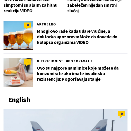
simptomi su alarm za hitnu
zabeležen nijedan smrtni
reakciju VIDEO
slučaj
AKTUELNO
0
Mnogi ovo rade kada udare vrućine, a
doktorka upozorava: Može da dovede do
kolapsa organizma VIDEO
NUTRICIONISTI UPOZORAVAJU
1
Ovo su najgore namirnice koje možete da
konzumirate ako imate insulinsku
rezistenciju: Pogoršavaju stanje
English
0