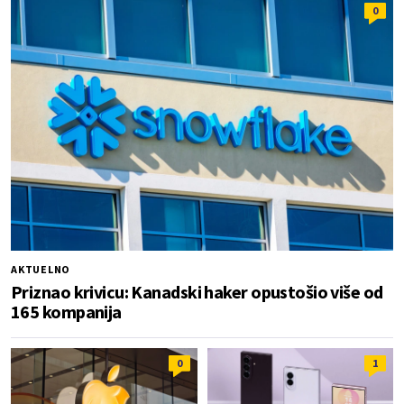
0
AKTUELNO
Priznao krivicu: Kanadski haker opustošio više od
165 kompanija
0
1