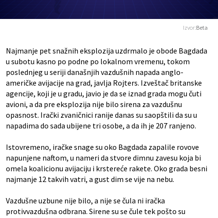
Izvor:
Beta
Najmanje pet snažnih eksplozija uzdrmalo je obode Bagdada
u subotu kasno po podne po lokalnom vremenu, tokom
poslednjeg u seriji današnjih vazdušnih napada anglo-
američke avijacije na grad, javlja Rojters. Izveštač britanske
agencije, koji je u gradu, javio je da se iznad grada mogu čuti
avioni, a da pre eksplozija nije bilo sirena za vazdušnu
opasnost. Irački zvaničnici ranije danas su saopštili da su u
napadima do sada ubijene tri osobe, a da ih je 207 ranjeno.
Istovremeno, iračke snage su oko Bagdada zapalile rovove
napunjene naftom, u nameri da stvore dimnu zavesu koja bi
omela koalicionu avijaciju i krstereće rakete. Oko grada besni
najmanje 12 takvih vatri, a gust dim se vije na nebu.
Vazdušne uzbune nije bilo, a nije se čula ni iračka
protivvazdušna odbrana. Sirene su se čule tek pošto su