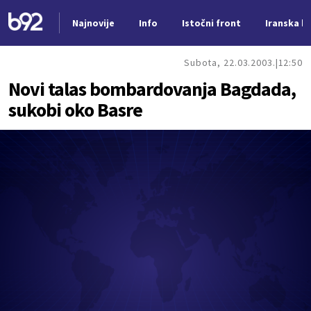
Najnovije
Info
Istočni front
Iranska kr
Nova vest
Subota, 22.03.2003.
12:50
Novi talas bombardovanja Bagdada,
sukobi oko Basre