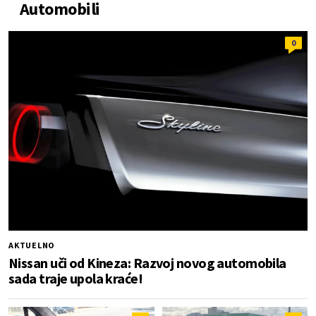
Automobili
0
AKTUELNO
Nissan uči od Kineza: Razvoj novog automobila
sada traje upola kraće!