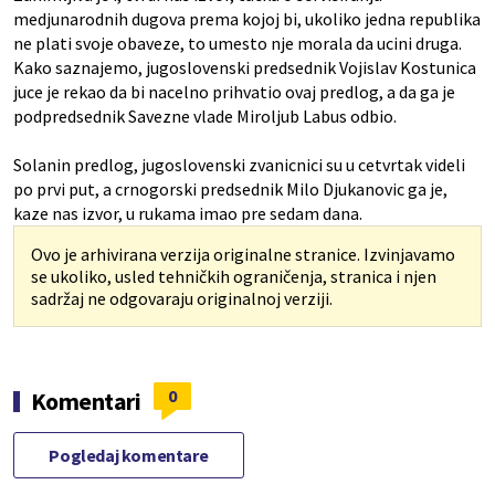
medjunarodnih dugova prema kojoj bi, ukoliko jedna republika
ne plati svoje obaveze, to umesto nje morala da ucini druga.
Kako saznajemo, jugoslovenski predsednik Vojislav Kostunica
juce je rekao da bi nacelno prihvatio ovaj predlog, a da ga je
podpredsednik Savezne vlade Miroljub Labus odbio.
Solanin predlog, jugoslovenski zvanicnici su u cetvrtak videli
po prvi put, a crnogorski predsednik Milo Djukanovic ga je,
kaze nas izvor, u rukama imao pre sedam dana.
Ovo je arhivirana verzija originalne stranice. Izvinjavamo
se ukoliko, usled tehničkih ograničenja, stranica i njen
sadržaj ne odgovaraju originalnoj verziji.
0
Komentari
Pogledaj komentare