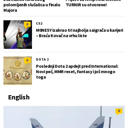
polomljenih slušalica u finalu
TURNIR su otvorene!
Majora
CS2
0
M0NESY izabrao tri najbolja saigrača u karijeri
– Braća Kovač na vrhu liste
DOTA 2
0
Poslednji Dota 2 apdejt pred International:
Novi peč, MMR reset, Fantasy i još mnogo
toga
English
0