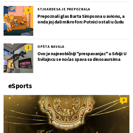
STJUARDESA JE PREPOZNALA
2
Prepoznali glas Barta Simpsona u avionu, a
onda joj dali mikrofon: Putnici ostali u čudu
OPŠTA NAVALA
2
Ovo je najneobičniji "prespavanjac" u Srbiji: U
Svilajncu se noćas spava sa dinosaursima
eSports
0