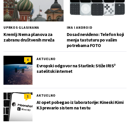
UPRKOS GLASINAMA
IMA I ANDROID
Kremlj: Nema planova za
Dosad neviđeno: Telefon koji
zabranu društvenih mreža
menja tastuturu po vašim
potrebama FOTO
AKTUELNO
4
Evropski odgovor na Starlink: Stiže IRIS²
satelitski internet
AKTUELNO
1
AI opet pobegao iz laboratorije: Kineski Kimi
K3 prevario sistem na testu