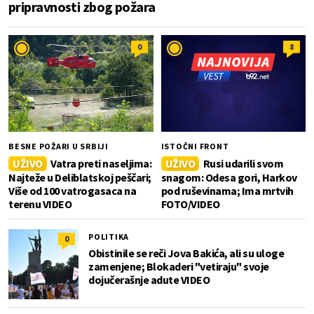
pripravnosti zbog požara
0
8
BESNE POŽARI U SRBIJI
ISTOČNI FRONT
UŽIVO
Vatra preti naseljima:
UŽIVO
Rusi udarili svom
Najteže u Deliblatskoj peščari;
snagom: Odesa gori, Harkov
Više od 100 vatrogasaca na
pod ruševinama; Ima mrtvih
terenu VIDEO
FOTO/VIDEO
POLITIKA
0
Obistinile se reči Jova Bakića, ali su uloge
zamenjene; Blokaderi "vetiraju" svoje
dojučerašnje adute VIDEO