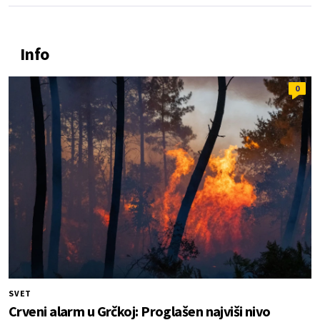
Info
0
SVET
Crveni alarm u Grčkoj: Proglašen najviši nivo