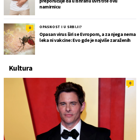
preporučuje da u ishranu uvrstite ovu
namirnicu
OPASNOST I U SRBIJI?
0
Opasan virus širi se Evropom, a za njega nema
leka ni vakcine: Evo gde je najviše zaraženih
Kultura
0