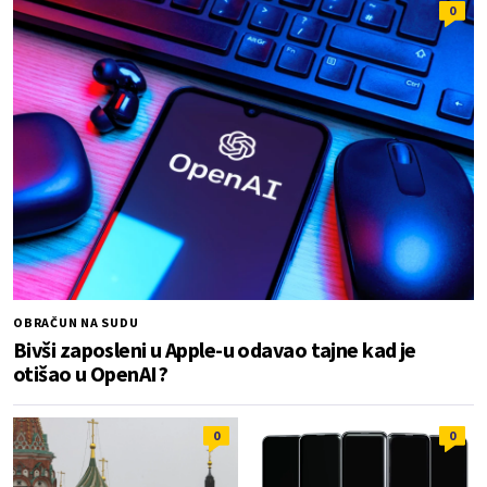
0
OBRAČUN NA SUDU
Bivši zaposleni u Apple-u odavao tajne kad je
otišao u OpenAI?
0
0