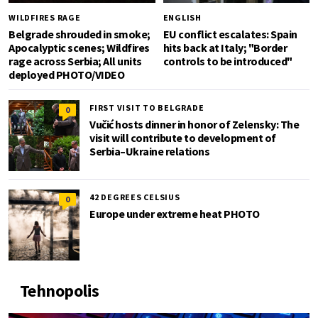
WILDFIRES RAGE
ENGLISH
Belgrade shrouded in smoke;
EU conflict escalates: Spain
Apocalyptic scenes; Wildfires
hits back at Italy; "Border
rage across Serbia; All units
controls to be introduced"
deployed PHOTO/VIDEO
FIRST VISIT TO BELGRADE
0
Vučić hosts dinner in honor of Zelensky: The
visit will contribute to development of
Serbia–Ukraine relations
42 DEGREES CELSIUS
0
Europe under extreme heat PHOTO
Tehnopolis