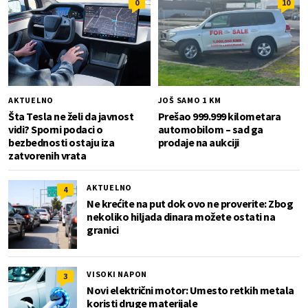
0
10
AKTUELNO
JOŠ SAMO 1 KM
Šta Tesla ne želi da javnost
Prešao 999.999 kilometara
vidi? Sporni podaci o
automobilom – sad ga
bezbednosti ostaju iza
prodaje na aukciji
zatvorenih vrata
AKTUELNO
4
Ne krećite na put dok ovo ne proverite: Zbog
nekoliko hiljada dinara možete ostati na
granici
VISOKI NAPON
3
Novi električni motor: Umesto retkih metala
koristi druge materijale