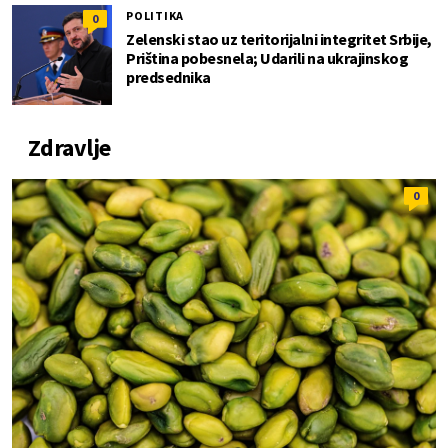
POLITIKA
0
Zelenski stao uz teritorijalni integritet Srbije,
Priština pobesnela; Udarili na ukrajinskog
predsednika
Zdravlje
0