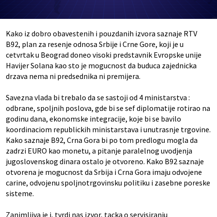
Kako iz dobro obavestenih i pouzdanih izvora saznaje RTV
B92, plan za resenje odnosa Srbije i Crne Gore, koji je u
cetvrtak u Beograd doneo visoki predstavnik Evropske unije
Havijer Solana kao sto je mogucnost da buduca zajednicka
drzava nema ni predsednika ni premijera.
Savezna vlada bi trebalo da se sastoji od 4 ministarstva :
odbrane, spoljnih poslova, gde bi se sef diplomatije rotirao na
godinu dana, ekonomske integracije, koje bi se bavilo
koordinaciom republickih ministarstava i unutrasnje trgovine.
Kako saznaje B92, Crna Gora bi po tom predlogu mogla da
zadrzi EURO kao monetu, a pitanje paralelnog uvodjenja
jugoslovenskog dinara ostalo je otvoreno. Kako B92 saznaje
otvorena je mogucnost da Srbija i Crna Gora imaju odvojene
carine, odvojenu spoljnotrgovinsku politiku i zasebne poreske
sisteme.
Zanimljiva je i, tvrdi nas izvor, tacka o servisiranju