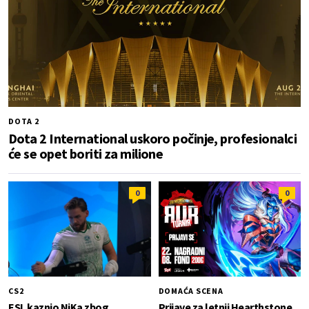
DOTA 2
Dota 2 International uskoro počinje, profesionalci
će se opet boriti za milione
0
0
CS2
DOMAĆA SCENA
ESL kaznio NiKa zbog
Prijave za letnji Hearthstone