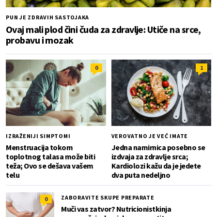
PUN JE ZDRAVIH SASTOJAKA
Ovaj mali plod čini čuda za zdravlje: Utiče na srce,
probavu i mozak
0
1
IZRAŽENIJI SIMPTOMI
VEROVATNO JE VEĆ IMATE
Menstruacija tokom
Jedna namirnica posebno se
toplotnog talasa može biti
izdvaja za zdravlje srca;
teža; Ovo se dešava vašem
Kardiolozi kažu da je jedete
telu
dva puta nedeljno
ZABORAVITE SKUPE PREPARATE
0
Muči vas zatvor? Nutricionistkinja