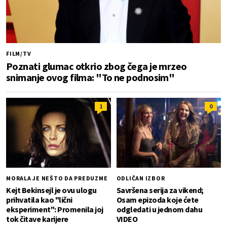
FILM/TV
Poznati glumac otkrio zbog čega je mrzeo
snimanje ovog filma: "To ne podnosim"
1
0
MORALA JE NEŠTO DA PREDUZME
ODLIČAN IZBOR
Kejt Bekinsejl je ovu ulogu
Savršena serija za vikend;
prihvatila kao "lični
Osam epizoda koje ćete
eksperiment": Promenila joj
odgledati u jednom dahu
tok čitave karijere
VIDEO