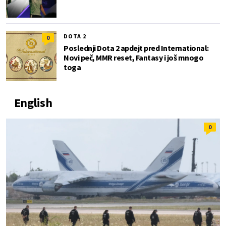
DOTA 2
0
Poslednji Dota 2 apdejt pred International:
Novi peč, MMR reset, Fantasy i još mnogo
toga
English
0