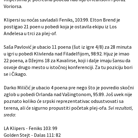
Voriorsa.
Klipersi su noćas savladali Feniks, 103:99. Elton Brend je
postigao 21 poen u pobedi koja je ostavila ekipu iz Los
Anđelesa u trci za plej-of.
Saša Pavlović je ubacio 11 poena (šut iz igre 4/8) za 28 minuta
u igri u pobedi Klivlenda nad Filadelfijom, 98:92. Hjuz je imao
22 poena, a Džejms 18 za Kavalirse, koji i dalje imaju šansu da
osvoje drugo mesto u istočnoj konferenciji. Za tu poziciju bori
se i Čikago.
Darko Miličić je ubacio 4 poena pre nego što je povredio skočni
zglob u pobedi Orlanda nad Vašingtonom, 95:89. Još uvek nije
poznato koliko će srpski reprezentativac odsustvovati sa
terena, ali će sigurno propustiti početak plej-ofa.
Svi rezultati,
sreda
:
LA Klipers - Feniks 103: 99
Golden Stejt - Dalas 111: 82