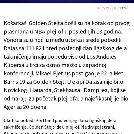
Autor:
MR
| Izvor:
B92
Košarkaši Golden Stejta došli su na korak od prvog
plasmana u NBA plej-of u poslednjih 13 godina.
Voriorsi su u noći između utorka i srede pobedili
Dalas sa 111:82 i pred poslednji dan ligaškog dela
takmičenja imaju pobedu više od Los Anđeles
Klipersa u trci za osmo mesto u zapadnoj
konferenciji. Mikael Pjetrus postigao je 22, a Met
Barns 19 za Golden Stejt. U ekipi Dalasa nije bilo
Novickog, Hauarda, Stekhausa i Dampijea, koji se
odmaraju za početak plej-ofa, a najefikasniji je bio
Ager sa 20 poena.
Ukoliko pobedi Portland poslednjeg dana ligaškog dela
takmičenja, Golden Stejt ide u plej-of. Na drugoj strani,
Klipersima je potrebna pobeda nad Nju Orleansom i poraz