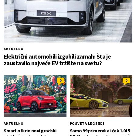
AKTUELNO
Električni automobili izgubili zamah: Šta je
zaustavilo najveće EV tržište na svetu?
0
0
AKTUELNO
POSVETA LEGENDI
Smart otkrio novi gradski
Samo 99 primeraka i čak 1.015