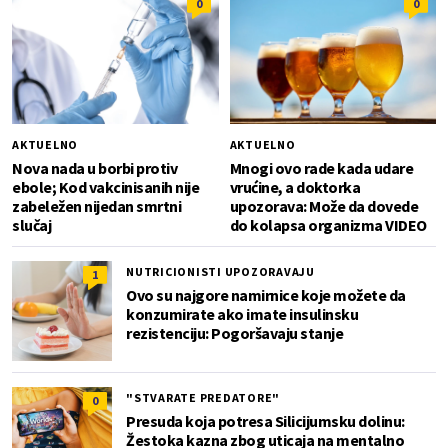
0
0
AKTUELNO
AKTUELNO
Nova nada u borbi protiv
Mnogi ovo rade kada udare
ebole; Kod vakcinisanih nije
vrućine, a doktorka
zabeležen nijedan smrtni
upozorava: Može da dovede
slučaj
do kolapsa organizma VIDEO
NUTRICIONISTI UPOZORAVAJU
1
Ovo su najgore namirnice koje možete da
konzumirate ako imate insulinsku
rezistenciju: Pogoršavaju stanje
"STVARATE PREDATORE"
0
Presuda koja potresa Silicijumsku dolinu:
Žestoka kazna zbog uticaja na mentalno