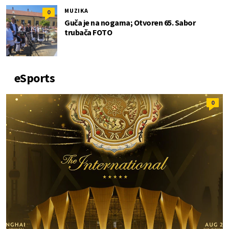
MUZIKA
0
Guča je na nogama; Otvoren 65. Sabor
trubača FOTO
eSports
0