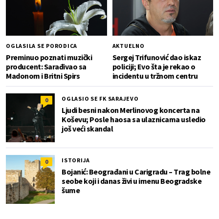
OGLASILA SE PORODICA
AKTUELNO
Preminuo poznati muzički
Sergej Trifunović dao iskaz
producent: Sarađivao sa
policiji; Evo šta je rekao o
Madonom i Britni Spirs
incidentu u tržnom centru
OGLASIO SE FK SARAJEVO
0
Ljudi besni nakon Merlinovog koncerta na
Koševu; Posle haosa sa ulaznicama usledio
još veći skandal
ISTORIJA
0
Bojanić: Beograđani u Carigradu – Тrag bolne
seobe koji i danas živi u imenu Beogradske
šume