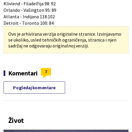
Klivlend - Filadelfija 98: 92
Orlando - Vašington 95: 89
Atlanta - Indijana 118:102
Detroit - Toronto 100: 84
Ovo je arhivirana verzija originalne stranice. Izvinjavamo
se ukoliko, usled tehničkih ograničenja, stranica i njen
sadržaj ne odgovaraju originalnoj verziji.
7
Komentari
Pogledaj komentare
Život