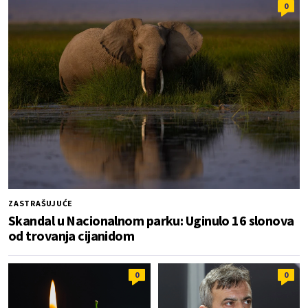
0
ZASTRAŠUJUĆE
Skandal u Nacionalnom parku: Uginulo 16 slonova
od trovanja cijanidom
0
0