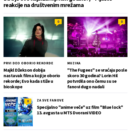
reakcije na društvenim mrežama
0
0
PRVI DEO OBORIO REKORDE
MUZIKA
Majkl Džekson dobija
"The Fugees" se vraćaju posle
nastavak filma koji je oborio
skoro 30 godina? Lorin Hil
rekorde; Evo kada stiže u
potvrdila ono čemu su se
bioskope
fanovi dugo nadali
ZA SVE FANOVE
0
Specijalno "anime veče" uz film "Blue lock"
13. avgusta u MTS Dvorani VIDEO