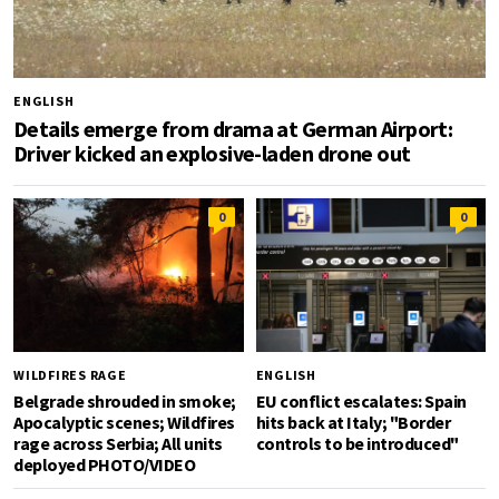
ENGLISH
Details emerge from drama at German Airport:
Driver kicked an explosive-laden drone out
0
0
WILDFIRES RAGE
ENGLISH
Belgrade shrouded in smoke;
EU conflict escalates: Spain
Apocalyptic scenes; Wildfires
hits back at Italy; "Border
rage across Serbia; All units
controls to be introduced"
deployed PHOTO/VIDEO