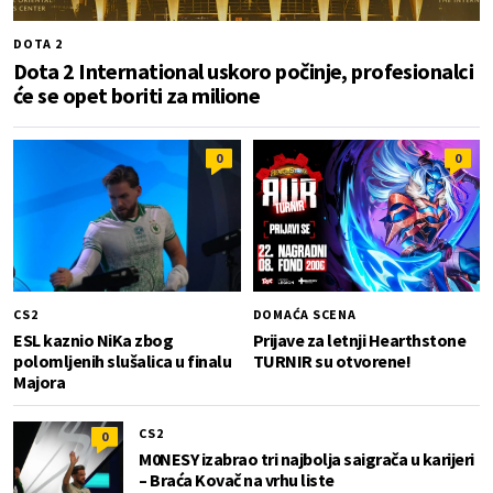
DOTA 2
Dota 2 International uskoro počinje, profesionalci
će se opet boriti za milione
0
0
CS2
DOMAĆA SCENA
ESL kaznio NiKa zbog
Prijave za letnji Hearthstone
polomljenih slušalica u finalu
TURNIR su otvorene!
Majora
CS2
0
M0NESY izabrao tri najbolja saigrača u karijeri
– Braća Kovač na vrhu liste