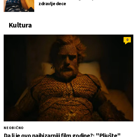
zdravlje dece
Kultura
0
NEOBIČNO
Da li je ovo najbizarniji film godine?; "Pljušte"