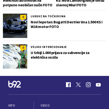
električni automobil na
KS: Novi Lamborghini je omaž
potpuno neobičan način FOTO
slavnoj Miuri FOTO
LUKSUZ NA TOČKOVIMA
0
Novi lepotan: Bugatti Destrier ima 1.500 KS i
W16 motor FOTO
VELIKO INTERESOVANJE
0
U Srbiji 1.000 prijava za subvencije za
električna vozila
INFO
VIDEO