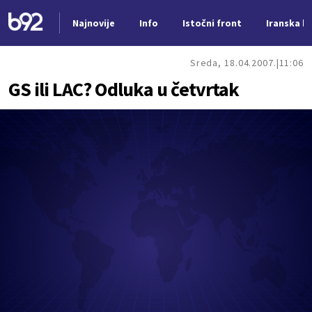
Najnovije
Info
Istočni front
Iranska kr
Nova vest
Sreda, 18.04.2007.
11:06
GS ili LAC? Odluka u četvrtak