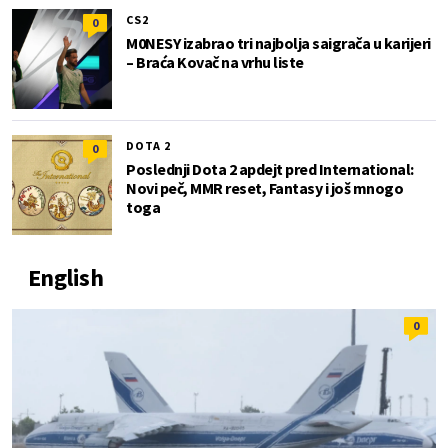
CS2
0
M0NESY izabrao tri najbolja saigrača u karijeri
– Braća Kovač na vrhu liste
DOTA 2
0
Poslednji Dota 2 apdejt pred International:
Novi peč, MMR reset, Fantasy i još mnogo
toga
English
0