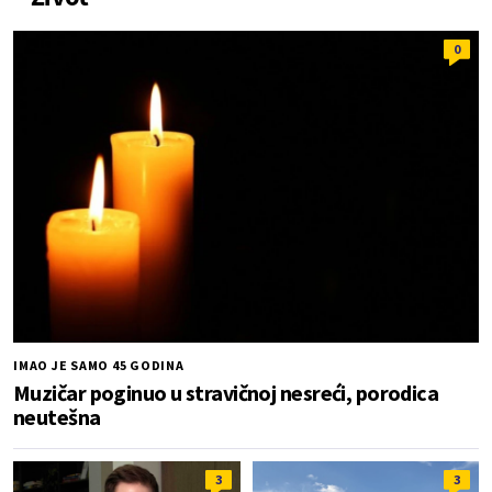
0
IMAO JE SAMO 45 GODINA
Muzičar poginuo u stravičnoj nesreći, porodica
neutešna
3
3