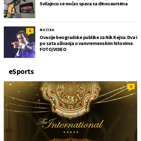
Svilajncu se noćas spava sa dinosaursima
MUZIKA
6
Ovacije beogradske publike za Nik Kejva: Dva i
po sata uživanja u vanvremenskim hitovima
FOTO/VIDEO
eSports
0