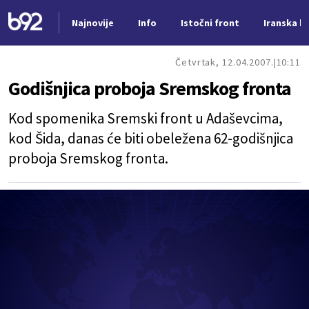
Najnovije
Info
Istočni front
Iranska kr
Nova vest
Četvrtak, 12.04.2007.
10:11
Godišnjica proboja Sremskog fronta
Kod spomenika Sremski front u Adaševcima,
kod Šida, danas će biti obeležena 62-godišnjica
proboja Sremskog fronta.