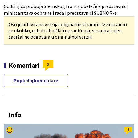
Godišnjicu proboja Sremskog fronta obeležiće predstavnici
ministarstava odbrane i rada i predstavnici SUBNOR-a.
Ovo je arhivirana verzija originalne stranice. Izvinjavamo
se ukoliko, usled tehničkih ograničenja, stranica i njen
sadržaj ne odgovaraju originalnoj verziji.
5
Komentari
Pogledaj komentare
Info
1