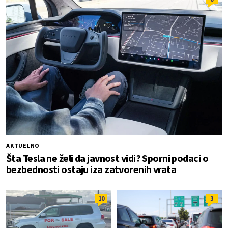
AKTUELNO
Šta Tesla ne želi da javnost vidi? Sporni podaci o
bezbednosti ostaju iza zatvorenih vrata
10
3