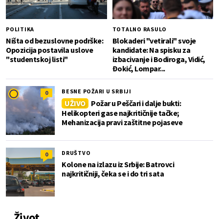
POLITIKA
TOTALNO RASULO
Ništa od bezuslovne podrške:
Blokaderi "vetirali" svoje
Opozicija postavila uslove
kandidate: Na spisku za
"studentskoj listi"
izbacivanje i Bodiroga, Vidić,
Đokić, Lompar...
BESNE POŽARI U SRBIJI
0
UŽIVO
Požar u Peščari i dalje bukti:
Helikopteri gase najkritičnije tačke;
Mehanizacija pravi zaštitne pojaseve
DRUŠTVO
0
Kolone na izlazu iz Srbije: Batrovci
najkritičniji, čeka se i do tri sata
Život