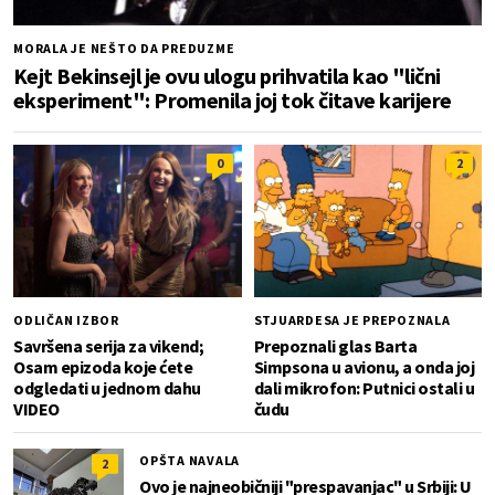
MORALA JE NEŠTO DA PREDUZME
Kejt Bekinsejl je ovu ulogu prihvatila kao "lični
eksperiment": Promenila joj tok čitave karijere
0
2
ODLIČAN IZBOR
STJUARDESA JE PREPOZNALA
Savršena serija za vikend;
Prepoznali glas Barta
Osam epizoda koje ćete
Simpsona u avionu, a onda joj
odgledati u jednom dahu
dali mikrofon: Putnici ostali u
VIDEO
čudu
OPŠTA NAVALA
2
Ovo je najneobičniji "prespavanjac" u Srbiji: U