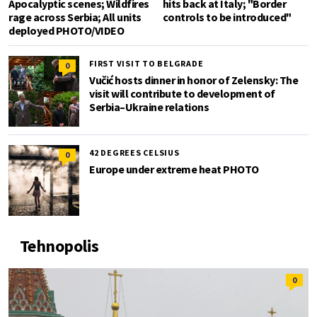
Apocalyptic scenes; Wildfires
hits back at Italy; "Border
rage across Serbia; All units
controls to be introduced"
deployed PHOTO/VIDEO
FIRST VISIT TO BELGRADE
0
Vučić hosts dinner in honor of Zelensky: The
visit will contribute to development of
Serbia–Ukraine relations
42 DEGREES CELSIUS
0
Europe under extreme heat PHOTO
Tehnopolis
0