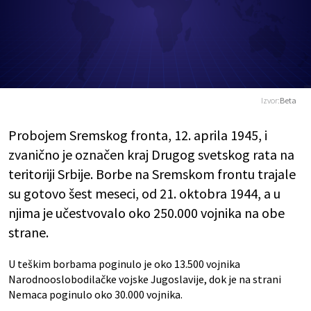
Izvor:
Beta
Probojem Sremskog fronta, 12. aprila 1945, i
zvanično je označen kraj Drugog svetskog rata na
teritoriji Srbije. Borbe na Sremskom frontu trajale
su gotovo šest meseci, od 21. oktobra 1944, a u
njima je učestvovalo oko 250.000 vojnika na obe
strane.
U teškim borbama poginulo je oko 13.500 vojnika
Narodnooslobodilačke vojske Jugoslavije, dok je na strani
Nemaca poginulo oko 30.000 vojnika.