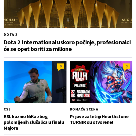
DOTA 2
Dota 2 International uskoro počinje, profesionalci
će se opet boriti za milione
0
0
CS2
DOMAĆA SCENA
ESL kaznio NiKa zbog
Prijave za letnji Hearthstone
polomljenih slušalica u finalu
TURNIR su otvorene!
Majora