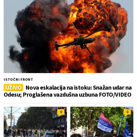
ISTOČNI FRONT
UŽIVO
Nova eskalacija na istoku: Snažan udar na
Odesu; Proglašena vazdušna uzbuna FOTO/VIDEO
0
0