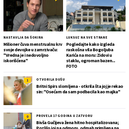
NASTAVLJA DA ŠOKIRA
LUKSUZ NA SVE STRANE
Milioner čuva menstrualnu krv
Pogledajte kako izgleda
svoje devojke u zamrzivaču:
raskošna vila Bogoljuba
"Vredna je i nedovoljno
Karića na moru: Zidovi u
iskorišćena"
staklu, ogroman bazen...
FOTO
OTVORILA DUŠU
1
Britni Spirs slomljena - otkrila šta joj je rekao
sin: "Osećam da sam podbacila kao majka"
PROVELA 17 GODINA U ZATVORU
0
Bivša Gučijeva žena hitno hospitalizovana;
Pozlilo joj na odmoru, odmah primljena na