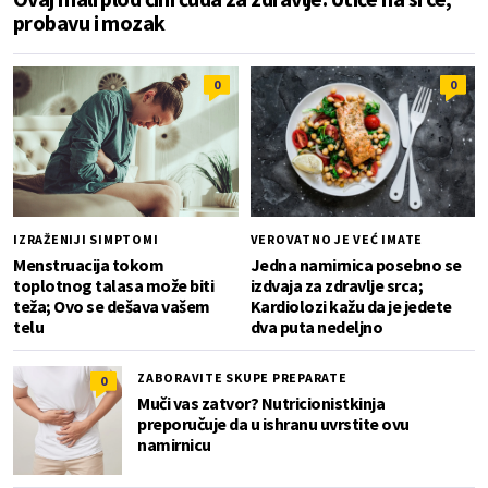
probavu i mozak
0
0
IZRAŽENIJI SIMPTOMI
VEROVATNO JE VEĆ IMATE
Menstruacija tokom
Jedna namirnica posebno se
toplotnog talasa može biti
izdvaja za zdravlje srca;
teža; Ovo se dešava vašem
Kardiolozi kažu da je jedete
telu
dva puta nedeljno
ZABORAVITE SKUPE PREPARATE
0
Muči vas zatvor? Nutricionistkinja
preporučuje da u ishranu uvrstite ovu
namirnicu