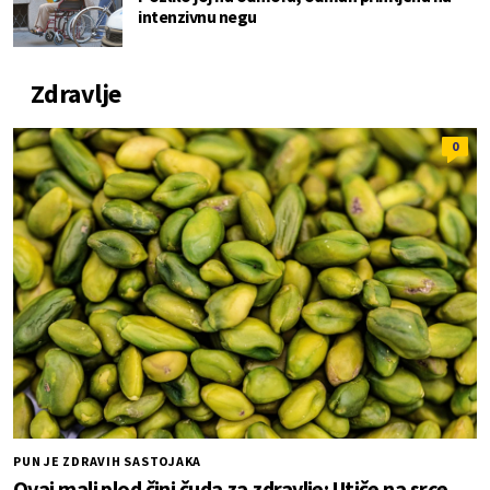
intenzivnu negu
Zdravlje
0
PUN JE ZDRAVIH SASTOJAKA
Ovaj mali plod čini čuda za zdravlje: Utiče na srce,