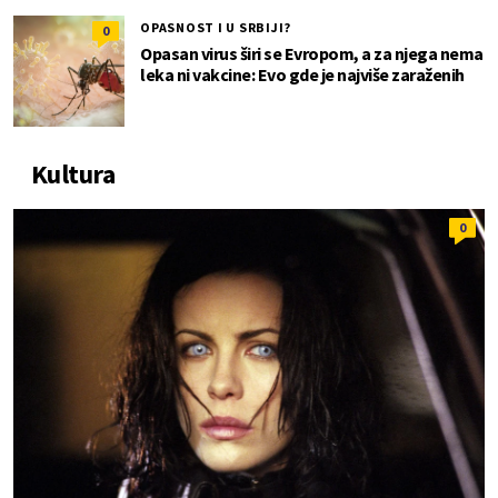
OPASNOST I U SRBIJI?
0
Opasan virus širi se Evropom, a za njega nema
leka ni vakcine: Evo gde je najviše zaraženih
Kultura
0