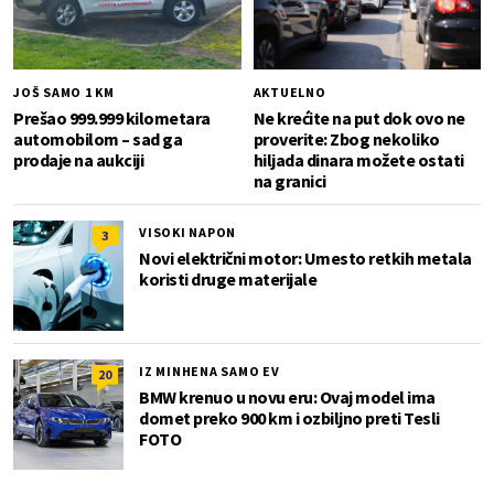
JOŠ SAMO 1 KM
AKTUELNO
Prešao 999.999 kilometara
Ne krećite na put dok ovo ne
automobilom – sad ga
proverite: Zbog nekoliko
prodaje na aukciji
hiljada dinara možete ostati
na granici
VISOKI NAPON
3
Novi električni motor: Umesto retkih metala
koristi druge materijale
IZ MINHENA SAMO EV
20
BMW krenuo u novu eru: Ovaj model ima
domet preko 900 km i ozbiljno preti Tesli
FOTO