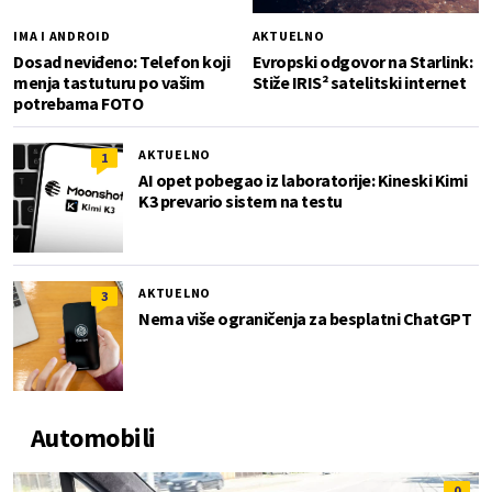
IMA I ANDROID
AKTUELNO
Dosad neviđeno: Telefon koji
Evropski odgovor na Starlink:
menja tastuturu po vašim
Stiže IRIS² satelitski internet
potrebama FOTO
AKTUELNO
1
AI opet pobegao iz laboratorije: Kineski Kimi
K3 prevario sistem na testu
AKTUELNO
3
Nema više ograničenja za besplatni ChatGPT
Automobili
0