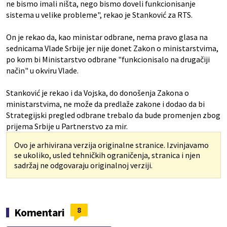
ne bismo imali ništa, nego bismo doveli funkcionisanje
sistema u velike probleme", rekao je Stanković za RTS.
On je rekao da, kao ministar odbrane, nema pravo glasa na
sednicama Vlade Srbije jer nije donet Zakon o ministarstvima,
po kom bi Ministarstvo odbrane "funkcionisalo na drugačiji
način" u okviru Vlade.
Stanković je rekao i da Vojska, do donošenja Zakona o
ministarstvima, ne može da predlaže zakone i dodao da bi
Strategijski pregled odbrane trebalo da bude promenjen zbog
prijema Srbije u Partnerstvo za mir.
Ovo je arhivirana verzija originalne stranice. Izvinjavamo
se ukoliko, usled tehničkih ograničenja, stranica i njen
sadržaj ne odgovaraju originalnoj verziji.
8
Komentari