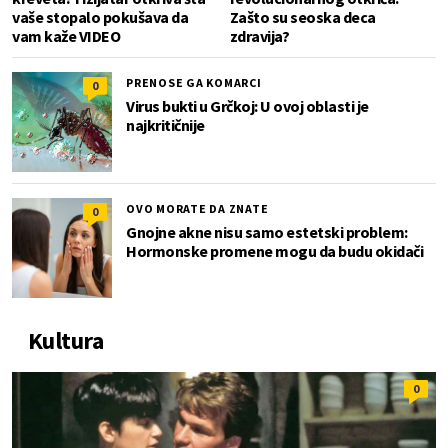
vaše stopalo pokušava da
Zašto su seoska deca
vam kaže VIDEO
zdravija?
PRENOSE GA KOMARCI
0
Virus bukti u Grčkoj: U ovoj oblasti je
najkritičnije
OVO MORATE DA ZNATE
0
Gnojne akne nisu samo estetski problem:
Hormonske promene mogu da budu okidači
Kultura
0