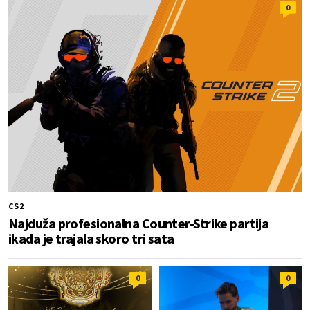
0
CS2
Najduža profesionalna Counter-Strike partija
ikada je trajala skoro tri sata
0
0