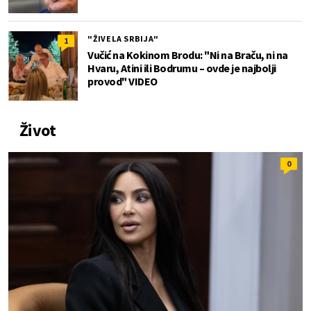
"ŽIVELA SRBIJA"
1
Vučić na Kokinom Brodu: "Ni na Braču, ni na
Hvaru, Atini ili Bodrumu – ovde je najbolji
provod" VIDEO
Život
0