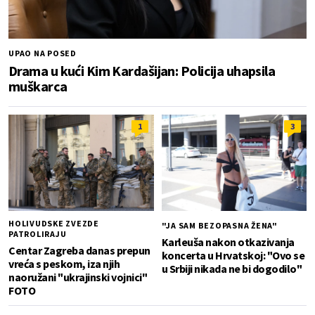
UPAO NA POSED
Drama u kući Kim Kardašijan: Policija uhapsila
muškarca
1
3
HOLIVUDSKE ZVEZDE
"JA SAM BEZOPASNA ŽENA"
PATROLIRAJU
Karleuša nakon otkazivanja
Centar Zagreba danas prepun
koncerta u Hrvatskoj: "Ovo se
vreća s peskom, iza njih
u Srbiji nikada ne bi dogodilo"
naoružani "ukrajinski vojnici"
FOTO