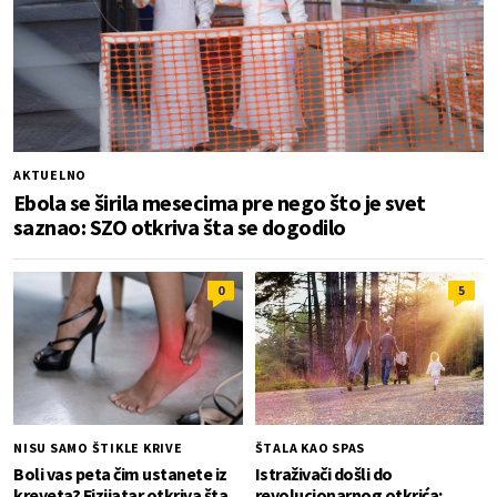
AKTUELNO
Ebola se širila mesecima pre nego što je svet
saznao: SZO otkriva šta se dogodilo
0
5
NISU SAMO ŠTIKLE KRIVE
ŠTALA KAO SPAS
Boli vas peta čim ustanete iz
Istraživači došli do
kreveta? Fizijatar otkriva šta
revolucionarnog otkrića: