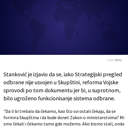
Izvor:
Beta
Stanković je izjavio da se, iako Strategijski pregled
odbrane nije usvojen u Skupštini, reforma Vojske
sprovodi po tom dokumentu jer bi, u suprotnom,
bilo ugroženo funkcionisanje sistema odbrane.
"Da li bi trebalo da čekamo, kao što svi ostali čekaju, da se
formira Skupština i da bude donet Zakon o ministarstvima? Mi
smo čekali i čekamo tamo gde možemo. Ako bismo stali, onda