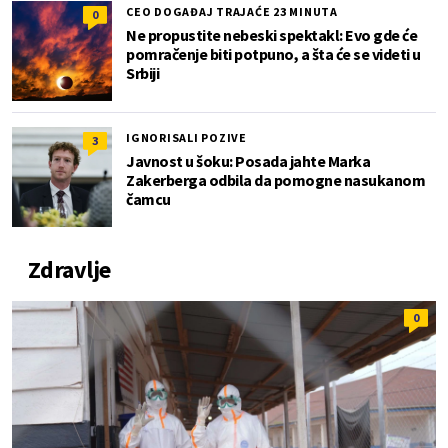
CEO DOGAĐAJ TRAJAĆE 23 MINUTA
0
Ne propustite nebeski spektakl: Evo gde će
pomračenje biti potpuno, a šta će se videti u
Srbiji
IGNORISALI POZIVE
3
Javnost u šoku: Posada jahte Marka
Zakerberga odbila da pomogne nasukanom
čamcu
Zdravlje
0