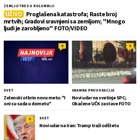
ZEMLJOTRES U KOLUMBIJI
UŽIVO
Proglašena katastrofa; Raste broj
mrtvih; Gradovi sravnjeni sa zemljom; "Mnogo
ljudi je zarobljeno" FOTO/VIDEO
0
0
SVET
SRAMNA PROVOKACIJA
Zelenski otkrio novu metu: "I
Novi udar na svetinje SPC;
oni su sada u dometu"
Okačene UČK zastave FOTO
SVET
0
Novi udar na Iran: Tramp traži odštetu