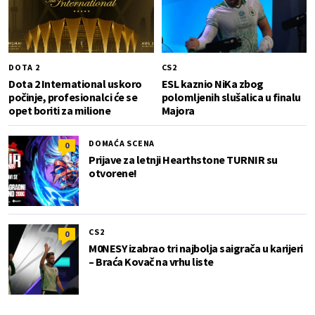
DOTA 2
CS2
Dota 2 International uskoro
ESL kaznio NiKa zbog
počinje, profesionalci će se
polomljenih slušalica u finalu
opet boriti za milione
Majora
DOMAĆA SCENA
0
Prijave za letnji Hearthstone TURNIR su
otvorene!
CS2
0
M0NESY izabrao tri najbolja saigrača u karijeri
– Braća Kovač na vrhu liste