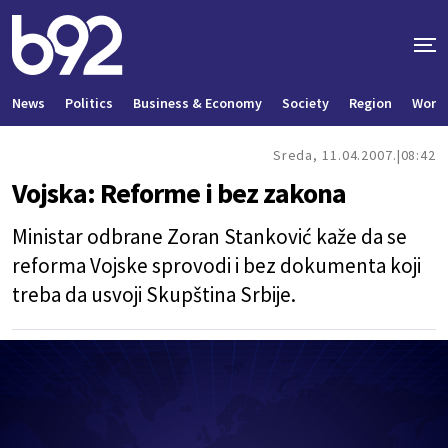
News
Politics
Business & Economy
Society
Region
World
Sreda, 11.04.2007.
08:42
Vojska: Reforme i bez zakona
Ministar odbrane Zoran Stanković kaže da se
reforma Vojske sprovodi i bez dokumenta koji
treba da usvoji Skupština Srbije.