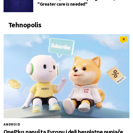
"Greater care is needed"
Tehnopolis
0
ANDROID
OnePlus napušta Evropu i deli besplatne punjače