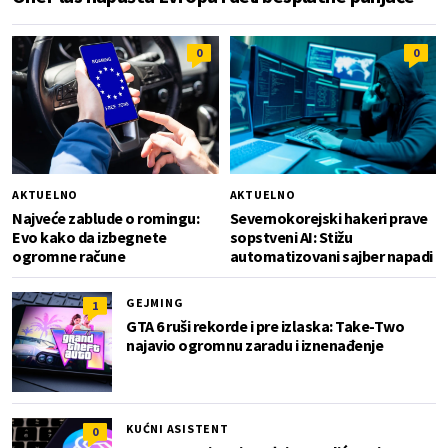
0
0
AKTUELNO
AKTUELNO
Najveće zablude o romingu:
Severnokorejski hakeri prave
Evo kako da izbegnete
sopstveni AI: Stižu
ogromne račune
automatizovani sajber napadi
GEJMING
1
GTA 6 ruši rekorde i pre izlaska: Take-Two
najavio ogromnu zaradu i iznenađenje
KUĆNI ASISTENT
0