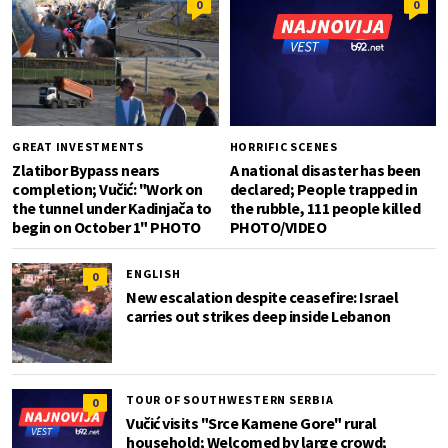
0
0
GREAT INVESTMENTS
HORRIFIC SCENES
Zlatibor Bypass nears
A national disaster has been
completion; Vučić: "Work on
declared; People trapped in
the tunnel under Kadinjača to
the rubble, 111 people killed
begin on October 1" PHOTO
PHOTO/VIDEO
ENGLISH
0
New escalation despite ceasefire: Israel
carries out strikes deep inside Lebanon
TOUR OF SOUTHWESTERN SERBIA
0
Vučić visits "Srce Kamene Gore" rural
household; Welcomed by large crowd;