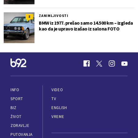
ZANIMLJIVOSTI
8
BMW iz 1977. prešao samo 14.500 km – izgleda
kao da je upravo izašao iz salona FOTO
INFO
VIDEO
SPORT
TV
BIZ
ENGLISH
ŽIVOT
VREME
ZDRAVLJE
PUTOVANJA