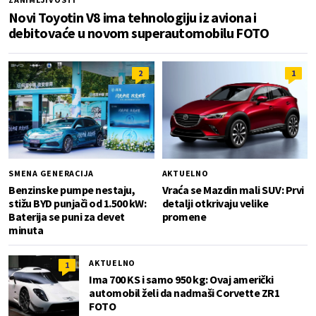
Novi Toyotin V8 ima tehnologiju iz aviona i
debitovaće u novom superautomobilu FOTO
2
1
SMENA GENERACIJA
AKTUELNO
Benzinske pumpe nestaju,
Vraća se Mazdin mali SUV: Prvi
stižu BYD punjači od 1.500 kW:
detalji otkrivaju velike
Baterija se puni za devet
promene
minuta
AKTUELNO
1
Ima 700 KS i samo 950 kg: Ovaj američki
automobil želi da nadmaši Corvette ZR1
FOTO