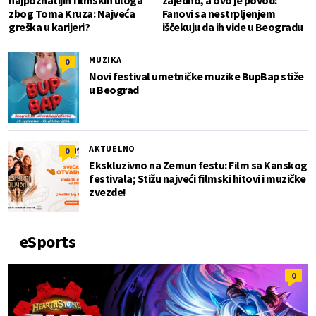
zbog Toma Kruza: Najveća
Fanovi sa nestrpljenjem
greška u karijeri?
iščekuju da ih vide u Beogradu
MUZIKA
0
Novi festival umetničke muzike BupBap stiže
u Beograd
AKTUELNO
0
Ekskluzivno na Zemun festu: Film sa Kanskog
festivala; Stižu najveći filmski hitovi i muzičke
zvezde!
eSports
0