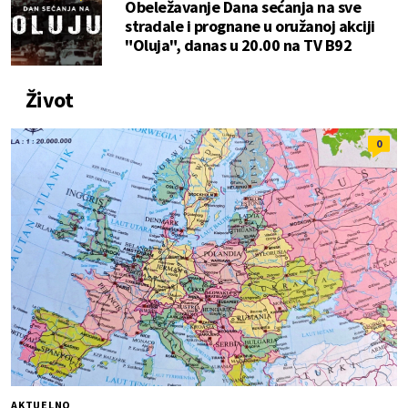
Obeležavanje Dana sećanja na sve
stradale i prognane u oružanoj akciji
"Oluja", danas u 20.00 na TV B92
Život
0
AKTUELNO