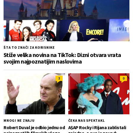
ŠTA TO ZNAČI ZA KORISNIKE
Stiže velika novina na TikTok: Dizni otvara vrata
svojim najpoznatijim naslovima
3
0
MNOGI NE ZNAJU
ČEKA NAS SPEKTAKL
Robert Duval je odbio jednu od
A$AP Rocky i Rijana zablistali
najpoznatijih filmskih uloga
zajedno, a ovo je povod: