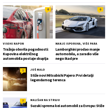
0
0
VISOKI NAPON
MANJE ISPORUKA, VIŠE PARA
Tražnja oborila pogodnosti:
Lamborghini prodao manje
Kupovina električnog
automobila, a zaradio više
automobila postaje skuplja
nego ikad pre
JOŠ MALO
1
Stiže novi Mitsubishi Pajero: Prvi detalji
legendarnog terenca
MALIŠAN NA STRUJU
7
Suzuki sprema kei automobil za Evropu: Stiže