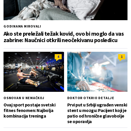
GODINAMA MIROVALI
Ako ste preležali težak kovid, ovo bi moglo da vas
zabrine: Naučnici otkrili neočekivanu posledicu
4
1
OSNOVAN U NEMAČKOJ
DOKTOR OTKRIO DETALJE
Ovaj sport postaje svetski
Prvi put u Srbiji ugrađen venski
fitnes fenomen: Najbolja
stent u mozgu: Pacijent koji je
kombinacija treninga
patio od hronične glavobolje
se oporavlja