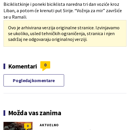
Biciklistkinje i poneki biciklista naredna tri dan voziće kroz
Liban, a potom će krenuti put Sirije. “Vožnja za mir” završiće
se u Ramali.
Ovo je arhivirana verzija originalne stranice. Izvinjavamo
se ukoliko, usled tehničkih ograničenja, stranica i njen
sadržaj ne odgovaraju originalnoj verziji.
0
Komentari
Pogledaj komentare
Možda vas zanima
AKTUELNO
0