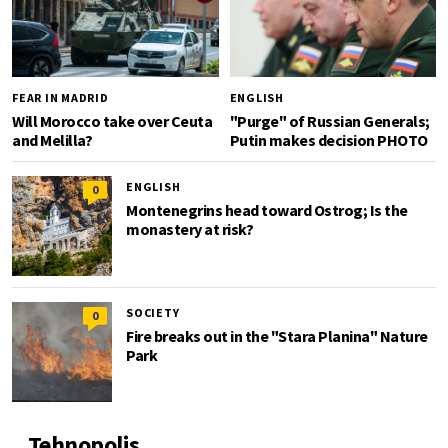
FEAR IN MADRID
ENGLISH
Will Morocco take over Ceuta
"Purge" of Russian Generals;
and Melilla?
Putin makes decision PHOTO
ENGLISH
0
Montenegrins head toward Ostrog; Is the
monastery at risk?
SOCIETY
0
Fire breaks out in the "Stara Planina" Nature
Park
Tehnopolis