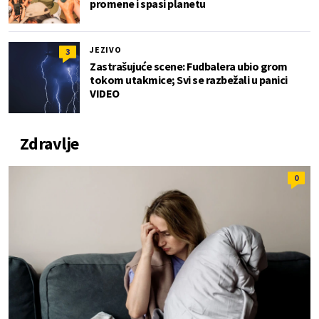
promene i spasi planetu
JEZIVO
3
Zastrašujuće scene: Fudbalera ubio grom
tokom utakmice; Svi se razbežali u panici
VIDEO
Zdravlje
0