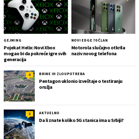
GEJMING
NOVI EDGE 70 ČLAN
Pojekat Helix: Novi Xbox
Motorola slučajno otkrila
mogao bi da pokreće igre svih
naziv novog telefona
generacija
BRINE IH ZLOUPOTREBA
0
Pentagon uklonio izveštaje o testiranju
oružja
AKTUELNO
3
Da li znate koliko 5G stanica ima u Srbiji?