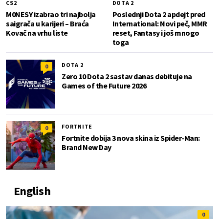
CS2
DOTA 2
M0NESY izabrao tri najbolja
Poslednji Dota 2 apdejt pred
saigrača u karijeri – Braća
International: Novi peč, MMR
Kovač na vrhu liste
reset, Fantasy i još mnogo
toga
DOTA 2
0
Zero 10 Dota 2 sastav danas debituje na
Games of the Future 2026
FORTNITE
0
Fortnite dobija 3 nova skina iz Spider-Man:
Brand New Day
English
0