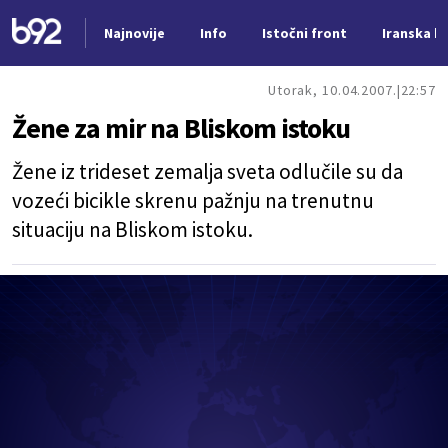
Najnovije
Info
Istočni front
Iranska kr
Nova vest
Utorak, 10.04.2007.
22:57
Žene za mir na Bliskom istoku
Žene iz trideset zemalja sveta odlučile su da
vozeći bicikle skrenu pažnju na trenutnu
situaciju na Bliskom istoku.