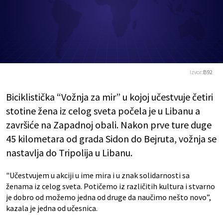
Izvor:
B92
Biciklistička “Vožnja za mir” u kojoj učestvuje četiri
stotine žena iz celog sveta počela je u Libanu a
završiće na Zapadnoj obali. Nakon prve ture duge
45 kilometara od grada Sidon do Bejruta, vožnja se
nastavlja do Tripolija u Libanu.
"Učestvujem u akciji u ime mira i u znak solidarnosti sa
ženama iz celog sveta. Potičemo iz različitih kultura i stvarno
je dobro od možemo jedna od druge da naučimo nešto novo”,
kazala je jedna od učesnica.