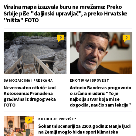
Viralna mapa izazvala buru na mrežama: Preko
Srbije piše "daljinski upravljač", a preko Hrvatske
"ništa" FOTO
0
0
SA MOZAICIMA I FRESKAMA
EMOTIVNA ISPOVEST
Neverovatno otkriće kod
Antonio Banderas progovorio
Koloseuma: Pronađena
o srčanom udaru: "To je
građevina iz drugog veka
najbolja stvar koja mi se
FOTO
dogodila, naučio sam lekciju"
KOLIKO JE PREVIŠE?
2
Šokantni scenariji za 2200. godinu: Manje ljudi
na Zemlji moglo bi da uspori klimatske