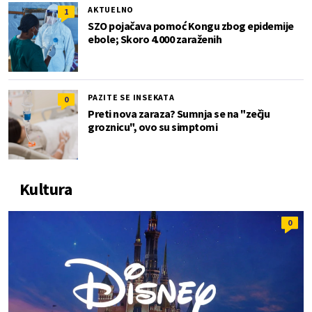
AKTUELNO
1
SZO pojačava pomoć Kongu zbog epidemije
ebole; Skoro 4.000 zaraženih
PAZITE SE INSEKATA
0
Preti nova zaraza? Sumnja se na "zečju
groznicu", ovo su simptomi
Kultura
0