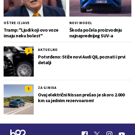
OŠTRE IZJAVE
NOVI MODEL
Tramp: "Ljudi koji ovo voze
Škoda počela proizvodnju
imaju neku bolest"
najnaprednijeg SUV-a
AKTUELNO
1
Potvrđeno: Stiže novi Audi Q8, poznati i prvi
detalji
ZA GINISA
5
Ovaj električni Nissan prešao je skoro 2.000
km sa jednim rezervoarom!