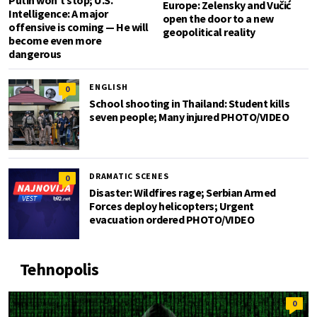
Putin won't stop; U.S.
Europe: Zelensky and Vučić
Intelligence: A major
open the door to a new
offensive is coming — He will
geopolitical reality
become even more
dangerous
ENGLISH
0
School shooting in Thailand: Student kills
seven people; Many injured PHOTO/VIDEO
DRAMATIC SCENES
0
Disaster: Wildfires rage; Serbian Armed
Forces deploy helicopters; Urgent
evacuation ordered PHOTO/VIDEO
Tehnopolis
0