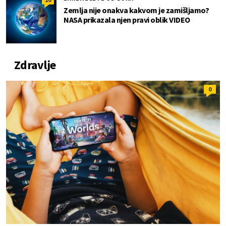
Zemlja nije onakva kakvom je zamišljamo?
NASA prikazala njen pravi oblik VIDEO
Zdravlje
0