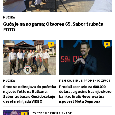
MUZIKA
Guča je na nogama; Otvoren 65. Sabor trubača
FOTO
2
0
MUZIKA
FILM KOJI IM JE PROMENIO ŽIVOT
Sitno se odbrojava do početka
Prodali scenario za 600.000
najveće fešte na Balkanu:
dolara, a godinu kasnije skoro
Sabor trubača u Guči dočekuje
bankrotirali: Neverovatna
desetine hiljada VIDEO
ispovest Meta Dejmona
ZVEZDE UDRUŽILE SNAGE
1