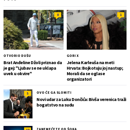
0
1
OTVORIO DUŠU
GORI X
Brat Anđeline Džoli priznao da
Jelena Karleuša na meti
je gej: "Ljubav se ne uklapa
Hrvata: Bojkotuju joj nastup;
uvek u okvire"
Morali da se oglase
organizatori
OVO ĆE GA SLOMITI
5
Novi udar za Luku Dončića: Bivša verenica traži
bogatstvo na sudu
ZANEMEĆETE OD ŠOKA
10