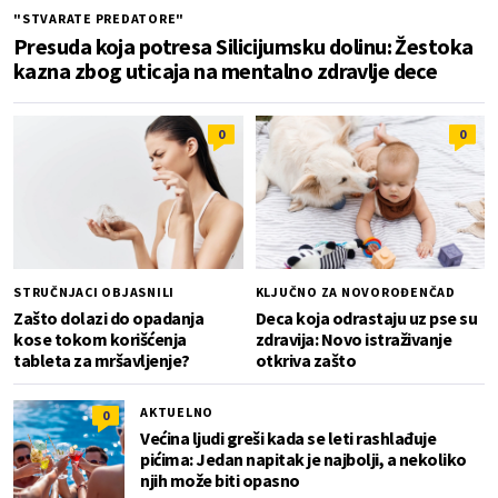
"STVARATE PREDATORE"
Presuda koja potresa Silicijumsku dolinu: Žestoka
kazna zbog uticaja na mentalno zdravlje dece
0
0
STRUČNJACI OBJASNILI
KLJUČNO ZA NOVOROĐENČAD
Zašto dolazi do opadanja
Deca koja odrastaju uz pse su
kose tokom korišćenja
zdravija: Novo istraživanje
tableta za mršavljenje?
otkriva zašto
AKTUELNO
0
Većina ljudi greši kada se leti rashlađuje
pićima: Jedan napitak je najbolji, a nekoliko
njih može biti opasno