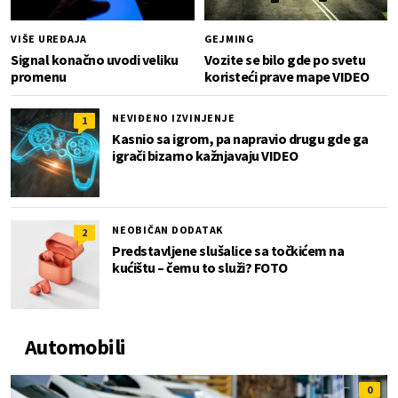
VIŠE UREĐAJA
GEJMING
Signal konačno uvodi veliku
Vozite se bilo gde po svetu
promenu
koristeći prave mape VIDEO
NEVIĐENO IZVINJENJE
1
Kasnio sa igrom, pa napravio drugu gde ga
igrači bizarno kažnjavaju VIDEO
NEOBIČAN DODATAK
2
Predstavljene slušalice sa točkićem na
kućištu – čemu to služi? FOTO
Automobili
0