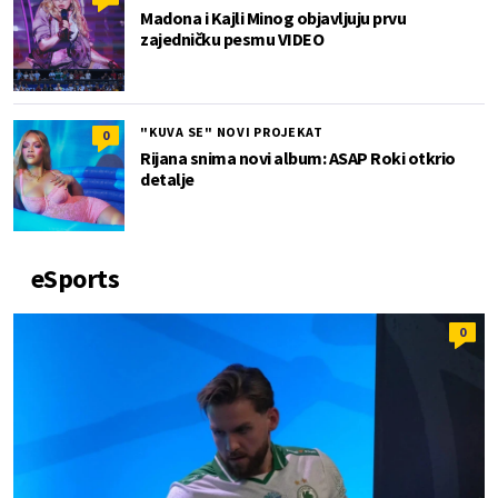
Madona i Kajli Minog objavljuju prvu
zajedničku pesmu VIDEO
"KUVA SE" NOVI PROJEKAT
0
Rijana snima novi album: ASAP Roki otkrio
detalje
eSports
0