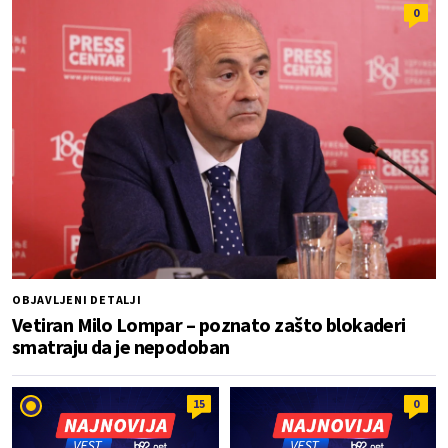
0
OBJAVLJENI DETALJI
Vetiran Milo Lompar – poznato zašto blokaderi
smatraju da je nepodoban
15
0