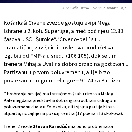
Autor:
Saša Ozmo
| Izvor:
B92, zvanicni sajt
Košarkaši Crvene zvezde gostuju ekipi Mega
Ishrane u 2. kolu Superlige, a meč počinje u 12.30
časova u SC „Šumice“. ’Crveno-beli’ su u
dramatičnoj završnici i posle dva produžetka
izgubili od FMP-a u sredu (106:105), dok se tim
trenera Mihajla Uvalina dobro držao na gostovanju
Partizanu u prvom poluvremenu, ali je brzo
poklekao u drugom delu igre – 91:74 za Partizan.
Ohrabrenje navijačima i stručnom štabu tima sa Malog
Kalemegdana predstavlja dobra igra u odbrani u drugom
poluvremenu duela u Železniku, ali i sjajna partija Kibua
Stjuarta, novajlije na poziciji centra (17 poena i 13 skokova).
Trener Zvezde
Stevan Karadžić
ima puno problema sa