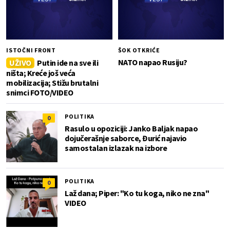
ISTOČNI FRONT
ŠOK OTKRIĆE
NATO napao Rusiju?
UŽIVO
Putin ide na sve ili
ništa; Kreće još veća
mobilizacija; Stižu brutalni
snimci FOTO/VIDEO
POLITIKA
0
Rasulo u opoziciji: Janko Baljak napao
dojučerašnje saborce, Đurić najavio
samostalan izlazak na izbore
POLITIKA
0
Laž dana; Piper: "Ko tu koga, niko ne zna"
VIDEO