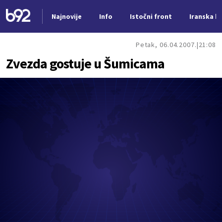
Najnovije
Info
Istočni front
Iranska kr
Nova vest
Petak, 06.04.2007.
21:08
Zvezda gostuje u Šumicama