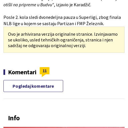
otišli na pripreme u Budvu"
, izjavio je Karadžič.
Posle 2. kola sledi dvonedeljna pauza u Superligi, zbog finala
NLB lige u kojem se sastaju Partizan i FMP Železnik.
Ovo je arhivirana verzija originalne stranice. Izvinjavamo
se ukoliko, usled tehničkih ograničenja, stranica i njen
sadržaj ne odgovaraju originalnoj verziji.
11
Komentari
Pogledaj komentare
Info