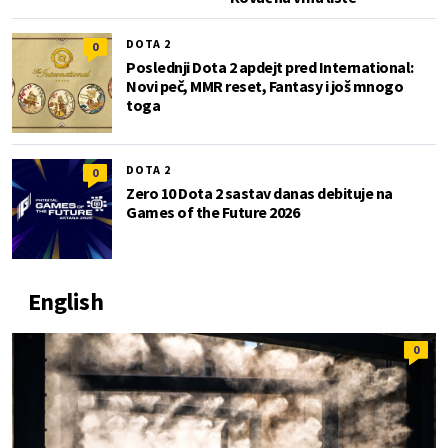
DOTA 2
0
Poslednji Dota 2 apdejt pred International:
Novi peč, MMR reset, Fantasy i još mnogo
toga
DOTA 2
0
Zero 10 Dota 2 sastav danas debituje na
Games of the Future 2026
English
0