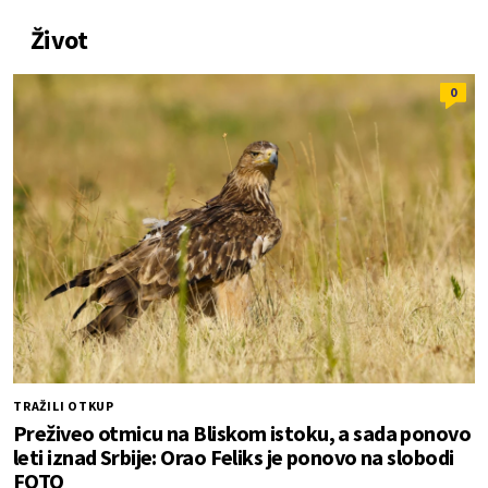
Život
0
TRAŽILI OTKUP
Preživeo otmicu na Bliskom istoku, a sada ponovo
leti iznad Srbije: Orao Feliks je ponovo na slobodi
FOTO