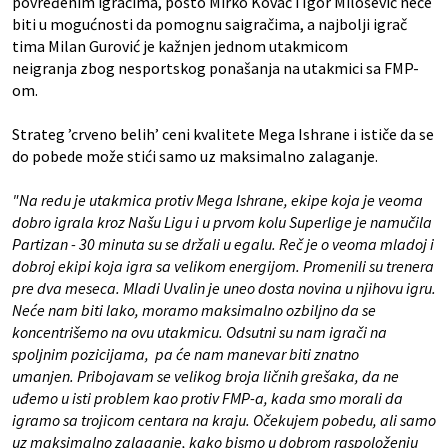
povređenim igračima, pošto Mirko Kovač i Igor Milošević neće
biti u mogućnosti da pomognu saigračima, a najbolji igrač
tima Milan Gurović je kažnjen jednom utakmicom
neigranja zbog nesportskog ponašanja na utakmici sa FMP-
om.
Strateg ’crveno belih’ ceni kvalitete Mega Ishrane i ističe da se
do pobede može stići samo uz maksimalno zalaganje.
"Na redu je utakmica protiv Mega Ishrane, ekipe koja je veoma
dobro igrala kroz Našu Ligu i u prvom kolu Superlige je namučila
Partizan - 30 minuta su se držali u egalu. Reč je o veoma mladoj i
dobroj ekipi koja igra sa velikom energijom. Promenili su trenera
pre dva meseca. Mladi Uvalin je uneo dosta novina u njihovu igru.
Neće nam biti lako, moramo maksimalno ozbiljno da se
koncentrišemo na ovu utakmicu. Odsutni su nam igrači na
spoljnim pozicijama, pa će nam manevar biti znatno
umanjen. Pribojavam se velikog broja ličnih grešaka, da ne
uđemo u isti problem kao protiv FMP-a, kada smo morali da
igramo sa trojicom centara na kraju. Očekujem pobedu, ali samo
uz maksimalno zalaganje, kako bismo u dobrom raspoloženju