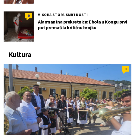
VISOKA STOPA SMRTNOSTI
0
Alarmantna prekretnica: Ebola u Kongu prvi
put premašila kritičnu brojku
Kultura
0