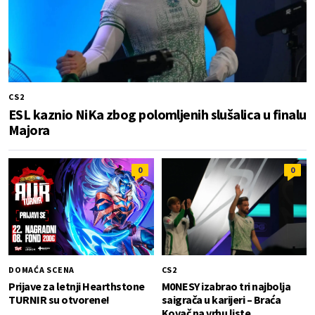
CS2
ESL kaznio NiKa zbog polomljenih slušalica u finalu
Majora
0
0
DOMAĆA SCENA
CS2
Prijave za letnji Hearthstone
M0NESY izabrao tri najbolja
TURNIR su otvorene!
saigrača u karijeri – Braća
Kovač na vrhu liste