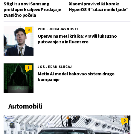
Stigli su novi Samsung
Xiaomi pravi veliki korak:
preklopni kraljevi: Prodaja je
HyperOS 4 "silazi među ljude"
zvanično počela
POD LUPOM JAVNOSTI
0
OpenAI na meti kritika: Pravili luksuzno
putovanje za influensere
JOŠ JEDAN SLUČAJ
1
Metin AI model hakovao sistem druge
kompanije
Automobili
0