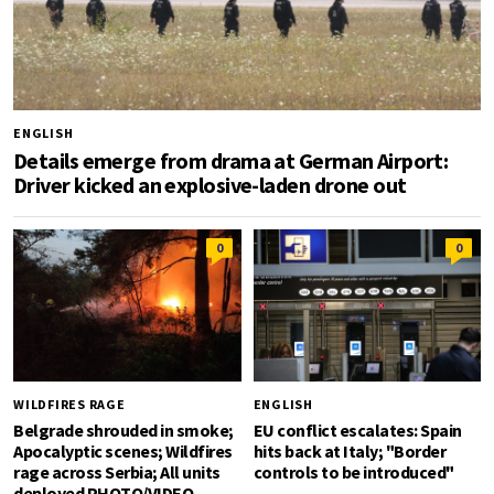
ENGLISH
Details emerge from drama at German Airport:
Driver kicked an explosive-laden drone out
0
0
WILDFIRES RAGE
ENGLISH
Belgrade shrouded in smoke;
EU conflict escalates: Spain
Apocalyptic scenes; Wildfires
hits back at Italy; "Border
rage across Serbia; All units
controls to be introduced"
deployed PHOTO/VIDEO