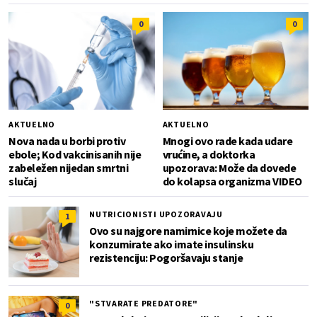
0
0
AKTUELNO
AKTUELNO
Nova nada u borbi protiv
Mnogi ovo rade kada udare
ebole; Kod vakcinisanih nije
vrućine, a doktorka
zabeležen nijedan smrtni
upozorava: Može da dovede
slučaj
do kolapsa organizma VIDEO
NUTRICIONISTI UPOZORAVAJU
1
Ovo su najgore namirnice koje možete da
konzumirate ako imate insulinsku
rezistenciju: Pogoršavaju stanje
"STVARATE PREDATORE"
0