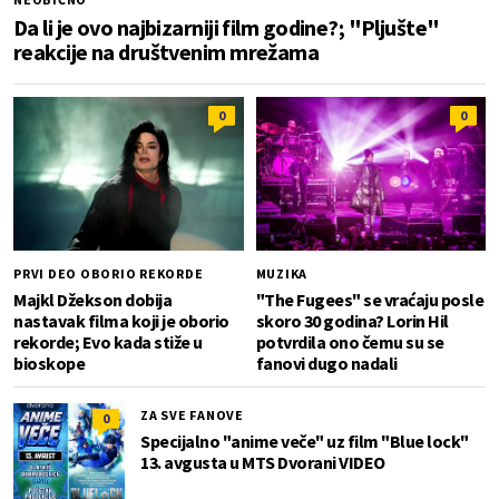
Da li je ovo najbizarniji film godine?; "Pljušte"
reakcije na društvenim mrežama
0
0
PRVI DEO OBORIO REKORDE
MUZIKA
Majkl Džekson dobija
"The Fugees" se vraćaju posle
nastavak filma koji je oborio
skoro 30 godina? Lorin Hil
rekorde; Evo kada stiže u
potvrdila ono čemu su se
bioskope
fanovi dugo nadali
ZA SVE FANOVE
0
Specijalno "anime veče" uz film "Blue lock"
13. avgusta u MTS Dvorani VIDEO