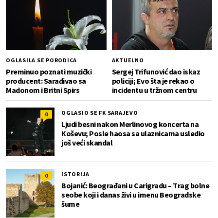
OGLASILA SE PORODICA
AKTUELNO
Preminuo poznati muzički
Sergej Trifunović dao iskaz
producent: Sarađivao sa
policiji; Evo šta je rekao o
Madonom i Britni Spirs
incidentu u tržnom centru
OGLASIO SE FK SARAJEVO
0
Ljudi besni nakon Merlinovog koncerta na
Koševu; Posle haosa sa ulaznicama usledio
još veći skandal
ISTORIJA
0
Bojanić: Beograđani u Carigradu – Тrag bolne
seobe koji i danas živi u imenu Beogradske
šume