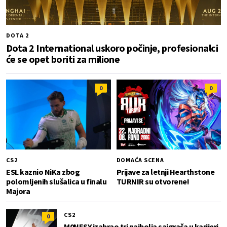
DOTA 2
Dota 2 International uskoro počinje, profesionalci
će se opet boriti za milione
0
0
CS2
DOMAĆA SCENA
ESL kaznio NiKa zbog
Prijave za letnji Hearthstone
polomljenih slušalica u finalu
TURNIR su otvorene!
Majora
CS2
0
M0NESY izabrao tri najbolja saigrača u karijeri