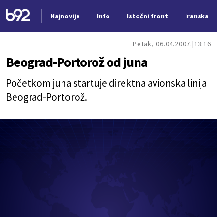
Najnovije
Info
Istočni front
Iranska kr
Nova vest
Petak, 06.04.2007.
13:16
Beograd-Portorož od juna
Početkom juna startuje direktna avionska linija
Beograd-Portorož.