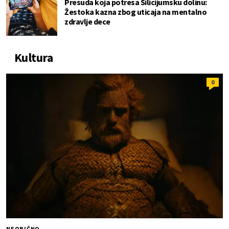
Presuda koja potresa Silicijumsku dolinu:
Žestoka kazna zbog uticaja na mentalno
zdravlje dece
Kultura
0
NEOBIČNO