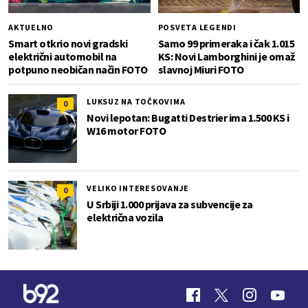
AKTUELNO
POSVETA LEGENDI
Smart otkrio novi gradski
Samo 99 primeraka i čak 1.015
električni automobil na
KS: Novi Lamborghini je omaž
potpuno neobičan način FOTO
slavnoj Miuri FOTO
LUKSUZ NA TOČKOVIMA
0
Novi lepotan: Bugatti Destrier ima 1.500 KS i
W16 motor FOTO
VELIKO INTERESOVANJE
0
U Srbiji 1.000 prijava za subvencije za
električna vozila