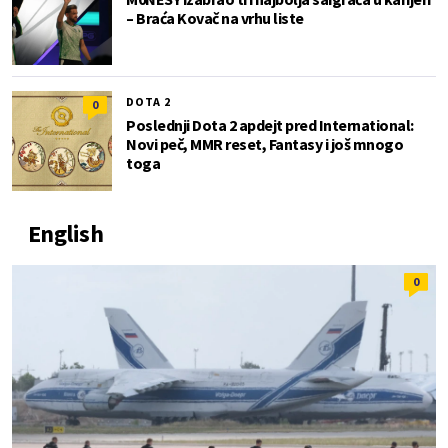
– Braća Kovač na vrhu liste
DOTA 2
0
Poslednji Dota 2 apdejt pred International:
Novi peč, MMR reset, Fantasy i još mnogo
toga
English
0