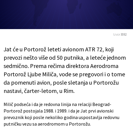
Izvor:
B92
Jat će u Portorož leteti avionom ATR 72, koji
prevozi nešto više od 50 putnika, a leteće jednom
sedmično. Prema rečima direktora Aerodroma
Portorož Ljube Miliča, vode se pregovori i o tome
da pomenuti avion, posle sletanja u Portorožu
nastavi, čarter-letom, u Rim.
Milič podseća i da je redovna linija na relaciji Beograd-
Portorož postojala 1988. i 1989. i da je Jat prvi avionski
prevoznik koji posle nekoliko godina uspostavlja redovnu
putničku vezu sa aerodromom u Portorožu.