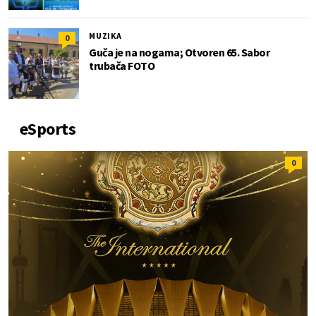
MUZIKA
0
Guča je na nogama; Otvoren 65. Sabor
trubača FOTO
eSports
0