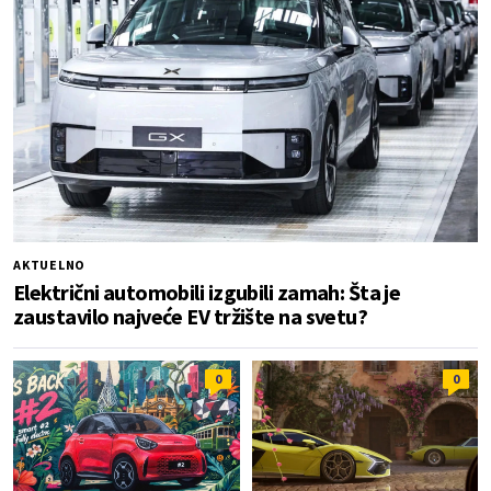
AKTUELNO
Električni automobili izgubili zamah: Šta je
zaustavilo najveće EV tržište na svetu?
0
0