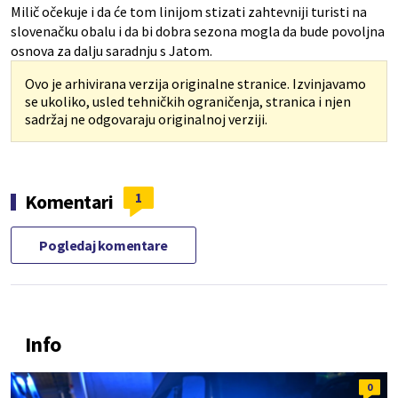
Milič očekuje i da će tom linijom stizati zahtevniji turisti na
slovenačku obalu i da bi dobra sezona mogla da bude povoljna
osnova za dalju saradnju s Jatom.
Ovo je arhivirana verzija originalne stranice. Izvinjavamo
se ukoliko, usled tehničkih ograničenja, stranica i njen
sadržaj ne odgovaraju originalnoj verziji.
1
Komentari
Pogledaj komentare
Info
0