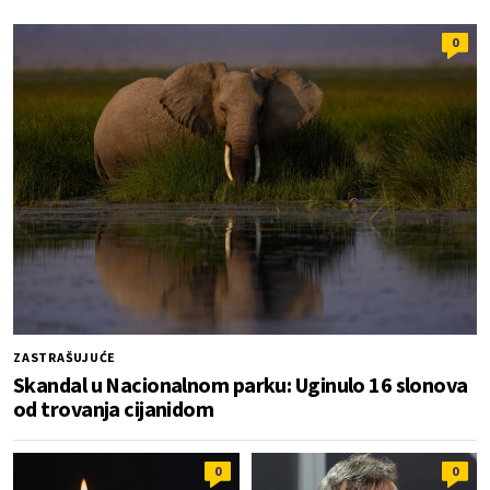
0
ZASTRAŠUJUĆE
Skandal u Nacionalnom parku: Uginulo 16 slonova
od trovanja cijanidom
0
0