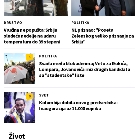
DRUŠTVO
POLITIKA
Vrućina ne popušta: Srbija
N1 priznao: "Poseta
sledeće nedelje na udaru
Zelenskog veliko priznanje za
temperatura do 39 stepeni
Srbiju"
POLITIKA
5
Svađa među blokaderima; Veto za Đokića,
Lompara, Jovanovića i niz drugih kandidata
sa "studentske" liste
SVET
0
Kolumbija dobila novog predsednika:
Inauguracija uz 11.000 vojnika
Život