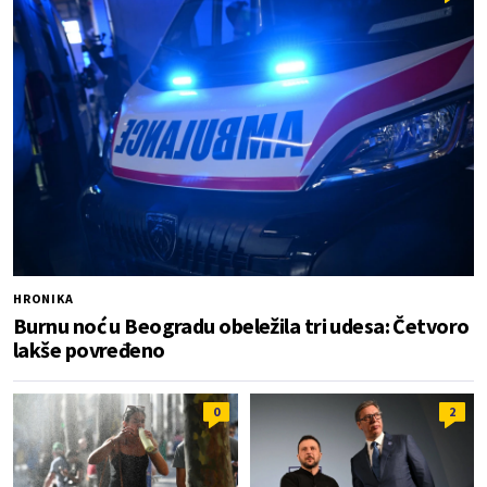
HRONIKA
Burnu noć u Beogradu obeležila tri udesa: Četvoro
lakše povređeno
0
2