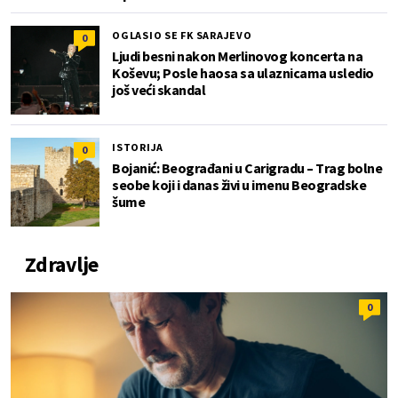
OGLASIO SE FK SARAJEVO
0
Ljudi besni nakon Merlinovog koncerta na
Koševu; Posle haosa sa ulaznicama usledio
još veći skandal
ISTORIJA
0
Bojanić: Beograđani u Carigradu – Тrag bolne
seobe koji i danas živi u imenu Beogradske
šume
Zdravlje
0