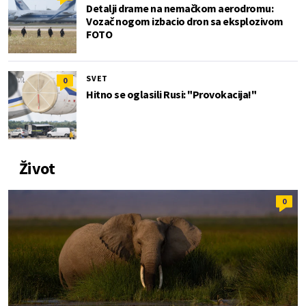
Detalji drame na nemačkom aerodromu:
Vozač nogom izbacio dron sa eksplozivom
FOTO
SVET
0
Hitno se oglasili Rusi: "Provokacija!"
Život
0