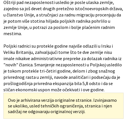
Oštriji pad nezaposlenosti usledio je posle ulaska zemlje,
zajedno sa još devet drugih pretežno istočnoevropskih država,
u članstvo Unije, a stručnjaci za radnu migraciju procenjuju da
je potom više stotina hiljada poljskih radnika pohrlilo u
zemlje Unije, u potrazi za poslom i bolje plaćenim radnim
mestima.
Poljski radnici su protekle godine najviše odlazili u Irsku i
Veliku Britaniju, zahvaljujući tome što te dve zemlje nisu
imale nikakve administrativne prepreke za dolazak radnika iz
"novih" članica. Smanjenje nezaposlenosti u Poljskoj usledilo
je tokom protekle tri-četiri godine, delom i zbog snažnog
privrednog rasta u zemlji, navode analitičari i podsećaju da je
prošlogodišnja privredna ekspanzija bila 5,8 odsto i da se
sličan ekonomski uspon može očekivati i ove godine.
Ovo je arhivirana verzija originalne stranice. Izvinjavamo
se ukoliko, usled tehničkih ograničenja, stranica i njen
sadržaj ne odgovaraju originalnoj verziji.