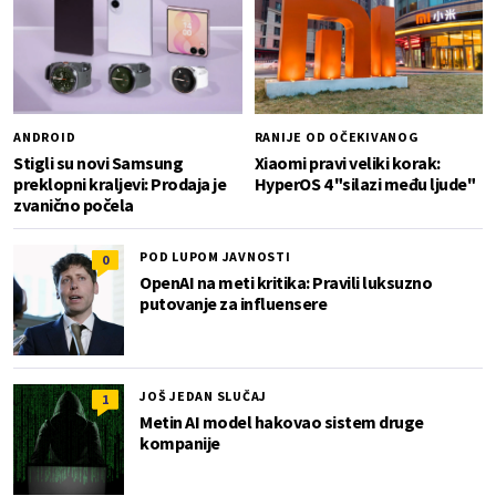
ANDROID
RANIJE OD OČEKIVANOG
Stigli su novi Samsung
Xiaomi pravi veliki korak:
preklopni kraljevi: Prodaja je
HyperOS 4 "silazi među ljude"
zvanično počela
POD LUPOM JAVNOSTI
0
OpenAI na meti kritika: Pravili luksuzno
putovanje za influensere
JOŠ JEDAN SLUČAJ
1
Metin AI model hakovao sistem druge
kompanije