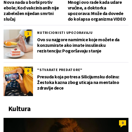
Nova nada u borbi protiv
Mnogi ovo rade kada udare
ebole; Kod vakcinisanih nije
vrućine, a doktorka
zabeležen nijedan smrtni
upozorava: Može da dovede
slučaj
do kolapsa organizma VIDEO
NUTRICIONISTI UPOZORAVAJU
1
Ovo su najgore namirnice koje možete da
konzumirate ako imate insulinsku
rezistenciju: Pogoršavaju stanje
"STVARATE PREDATORE"
0
Presuda koja potresa Silicijumsku dolinu:
Žestoka kazna zbog uticaja na mentalno
zdravlje dece
Kultura
0