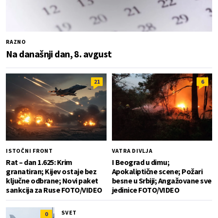
RAZNO
Na današnji dan, 8. avgust
21
6
ISTOČNI FRONT
VATRA DIVLJA
Rat – dan 1.625: Krim
I Beograd u dimu;
granatiran; Kijev ostaje bez
Apokaliptične scene; Požari
ključne odbrane; Novi paket
besne u Srbiji; Angažovane sve
sankcija za Ruse FOTO/VIDEO
jedinice FOTO/VIDEO
SVET
0