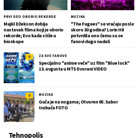
PRVI DEO OBORIO REKORDE
MUZIKA
Majkl Džekson dobija
"The Fugees" se vraćaju posle
nastavak filma koji je oborio
skoro 30 godina? Lorin Hil
rekorde; Evo kada stiže u
potvrdila ono čemu su se
bioskope
fanovi dugo nadali
ZA SVE FANOVE
0
Specijalno "anime veče" uz film "Blue lock"
13. avgusta u MTS Dvorani VIDEO
MUZIKA
0
Guča je na nogama; Otvoren 65. Sabor
trubača FOTO
Tehnopolis