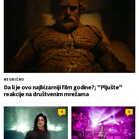
NEOBIČNO
Da li je ovo najbizarniji film godine?; "Pljušte"
reakcije na društvenim mrežama
0
0