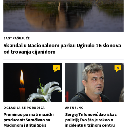
ZASTRAŠUJUĆE
Skandal u Nacionalnom parku: Uginulo 16 slonova
od trovanja cijanidom
0
0
OGLASILA SE PORODICA
AKTUELNO
Preminuo poznati muzički
Sergej Trifunović dao iskaz
producent: Sarađivao sa
policiji; Evo šta je rekao o
Madonom i Britni Spirs
incidentu u tržnom centru