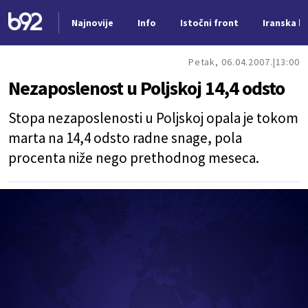
Najnovije
Info
Istočni front
Iranska kr
Nova vest
Petak, 06.04.2007.
13:00
Nezaposlenost u Poljskoj 14,4 odsto
Stopa nezaposlenosti u Poljskoj opala je tokom
marta na 14,4 odsto radne snage, pola
procenta niže nego prethodnog meseca.