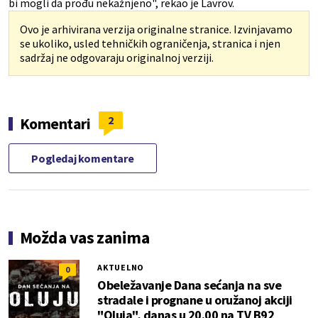
bi mogli da prođu nekažnjeno", rekao je Lavrov.
Ovo je arhivirana verzija originalne stranice. Izvinjavamo
se ukoliko, usled tehničkih ograničenja, stranica i njen
sadržaj ne odgovaraju originalnoj verziji.
2
Komentari
Pogledaj komentare
Možda vas zanima
AKTUELNO
0
Obeležavanje Dana sećanja na sve
stradale i prognane u oružanoj akciji
"Oluja", danas u 20.00 na TV B92