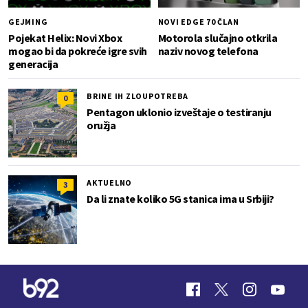
GEJMING
NOVI EDGE 70 ČLAN
Pojekat Helix: Novi Xbox
Motorola slučajno otkrila
mogao bi da pokreće igre svih
naziv novog telefona
generacija
BRINE IH ZLOUPOTREBA
0
Pentagon uklonio izveštaje o testiranju
oružja
AKTUELNO
3
Da li znate koliko 5G stanica ima u Srbiji?