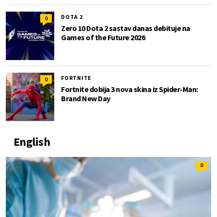
DOTA 2
0
Zero 10 Dota 2 sastav danas debituje na
Games of the Future 2026
FORTNITE
0
Fortnite dobija 3 nova skina iz Spider-Man:
Brand New Day
English
0