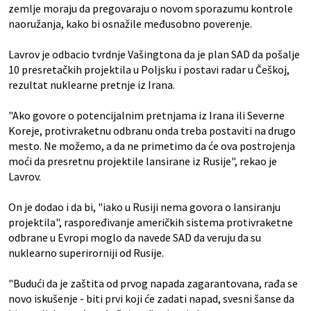
zemlje moraju da pregovaraju o novom sporazumu kontrole
naoružanja, kako bi osnažile međusobno poverenje.
Lavrov je odbacio tvrdnje Vašingtona da je plan SAD da pošalje
10 presretačkih projektila u Poljsku i postavi radar u Češkoj,
rezultat nuklearne pretnje iz Irana.
"Ako govore o potencijalnim pretnjama iz Irana ili Severne
Koreje, protivraketnu odbranu onda treba postaviti na drugo
mesto. Ne možemo, a da ne primetimo da će ova postrojenja
moći da presretnu projektile lansirane iz Rusije", rekao je
Lavrov.
On je dodao i da bi, "iako u Rusiji nema govora o lansiranju
projektila", raspoređivanje američkih sistema protivraketne
odbrane u Evropi moglo da navede SAD da veruju da su
nuklearno superirorniji od Rusije.
"Budući da je zaštita od prvog napada zagarantovana, rađa se
novo iskušenje - biti prvi koji će zadati napad, svesni šanse da