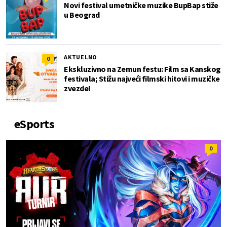
Novi festival umetničke muzike BupBap stiže
u Beograd
AKTUELNO
0
Ekskluzivno na Zemun festu: Film sa Kanskog
festivala; Stižu najveći filmski hitovi i muzičke
zvezde!
eSports
0