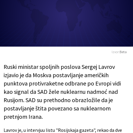
Izvor:
Beta
Ruski ministar spoljnih poslova Sergej Lavrov
izjavio je da Moskva postavljanje američkih
punktova protivraketne odbrane po Evropi vidi
kao signal da SAD žele nuklearnu nadmoć nad
Rusijom. SAD su prethodno obrazložile da je
postavljanje štita povezano sa nuklearnom
pretnjom Irana.
Lavrov je, u intervjuu listu "Rosijskaja gazeta", rekao da dve