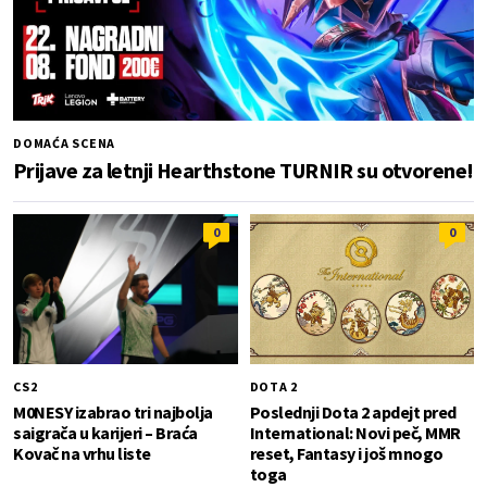
DOMAĆA SCENA
Prijave za letnji Hearthstone TURNIR su otvorene!
0
0
CS2
DOTA 2
M0NESY izabrao tri najbolja
Poslednji Dota 2 apdejt pred
saigrača u karijeri – Braća
International: Novi peč, MMR
Kovač na vrhu liste
reset, Fantasy i još mnogo
toga