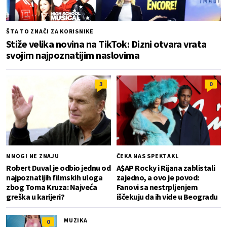
ŠTA TO ZNAČI ZA KORISNIKE
Stiže velika novina na TikTok: Dizni otvara vrata
svojim najpoznatijim naslovima
3
0
MNOGI NE ZNAJU
ČEKA NAS SPEKTAKL
Robert Duval je odbio jednu od
A$AP Rocky i Rijana zablistali
najpoznatijih filmskih uloga
zajedno, a ovo je povod:
zbog Toma Kruza: Najveća
Fanovi sa nestrpljenjem
greška u karijeri?
iščekuju da ih vide u Beogradu
MUZIKA
0