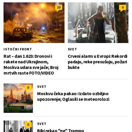
20
0
ISTOČNI FRONT
SVET
Rat – dan 1.623: Dronovi i
Crveni alarm u Evropi: Rekordi
rakete nad Ukrajinom,
padaju, reke presušuju, požari
Moskva udara sve jače; Broj
bukte
mrtvih raste FOTO/VIDEO
SVET
0
Moskvu čeka pakao: Izdato ozbiljno
upozorenje; Oglasili se meteorolozi
SVET
0
Bibi rekao "ne" Trampu