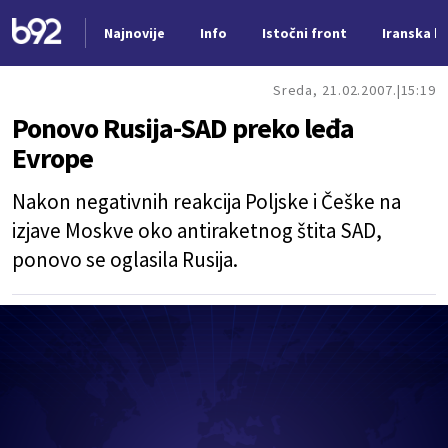
Najnovije
Info
Istočni front
Iranska kr
Nova vest
Sreda, 21.02.2007.
15:19
Ponovo Rusija-SAD preko leđa
Evrope
Nakon negativnih reakcija Poljske i Češke na
izjave Moskve oko antiraketnog štita SAD,
ponovo se oglasila Rusija.