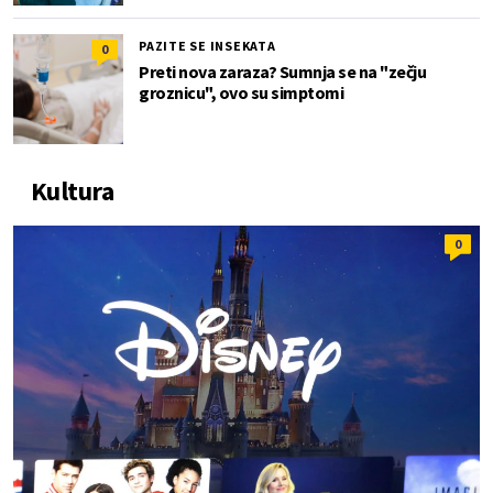
PAZITE SE INSEKATA
0
Preti nova zaraza? Sumnja se na "zečju
groznicu", ovo su simptomi
Kultura
0