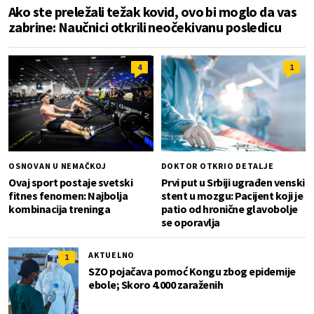
Ako ste preležali težak kovid, ovo bi moglo da vas
zabrine: Naučnici otkrili neočekivanu posledicu
4
1
OSNOVAN U NEMAČKOJ
DOKTOR OTKRIO DETALJE
Ovaj sport postaje svetski
Prvi put u Srbiji ugrađen venski
fitnes fenomen: Najbolja
stent u mozgu: Pacijent koji je
kombinacija treninga
patio od hronične glavobolje
se oporavlja
AKTUELNO
1
SZO pojačava pomoć Kongu zbog epidemije
ebole; Skoro 4.000 zaraženih