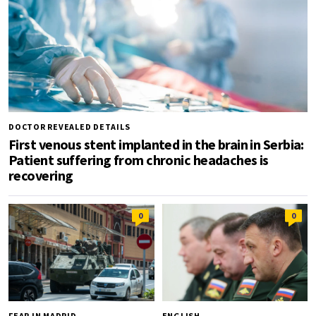
DOCTOR REVEALED DETAILS
First venous stent implanted in the brain in Serbia:
Patient suffering from chronic headaches is
recovering
0
0
FEAR IN MADRID
ENGLISH