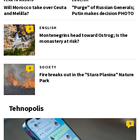
Will Morocco take over Ceuta
"Purge" of Russian Generals;
and Melilla?
Putin makes decision PHOTO
ENGLISH
0
Montenegrins head toward Ostrog; Is the
monastery at risk?
SOCIETY
0
Fire breaks out in the "Stara Planina" Nature
Park
Tehnopolis
0