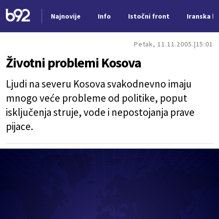
Najnovije
Info
Istočni front
Iranska kr
Nova vest
Petak, 11.11.2005.
15:01
Životni problemi Kosova
Ljudi na severu Kosova svakodnevno imaju
mnogo veće probleme od politike, poput
isključenja struje, vode i nepostojanja prave
pijace.