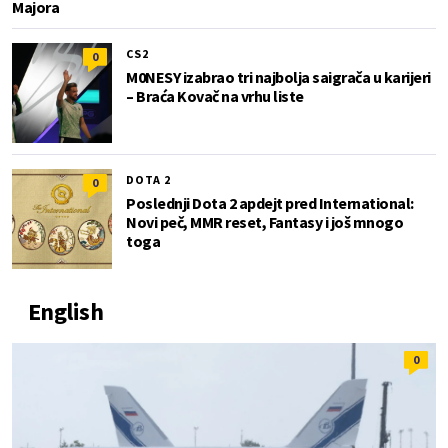
Majora
CS2
0
M0NESY izabrao tri najbolja saigrača u karijeri
– Braća Kovač na vrhu liste
DOTA 2
0
Poslednji Dota 2 apdejt pred International:
Novi peč, MMR reset, Fantasy i još mnogo
toga
English
0