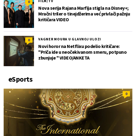
FILM/TV
0
Nova serija Rajana Marfija stigla na Disney+;
Mračni triler o tinejdžerima već privlači pažnju
kritičara VIDEO
VAGNER MOURA U GLAVNOJ ULOZI
0
Novi horor na Netflixu podelio kritičare:
"Priča ide u neočekivanom smeru, potpuno
zbunjuje " VIDEO/ANKETA
eSports
0