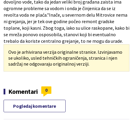
dovoljno vode, tako da jedan veliki broj građana zaista ima
ogromne probleme sa vodom i onda je činjenica da se iz
revolta voda ne plaća."Inače, u severnom delu Mitrovice nema
ni grejanja, jer je tek ove godine počeo remont gradske
toplane, koji kasni. Zbog toga, iako su ulice raskopane, kako bi
se mreža ponovo osposobila, stanovi koji bi eventualno
trebalo da koriste centralno grejanje, to ne mogu da urade.
Ovo je arhivirana verzija originalne stranice. Izvinjavamo
se ukoliko, usled tehničkih ograničenja, stranica i njen
sadržaj ne odgovaraju originalnoj verziji.
0
Komentari
Pogledaj komentare