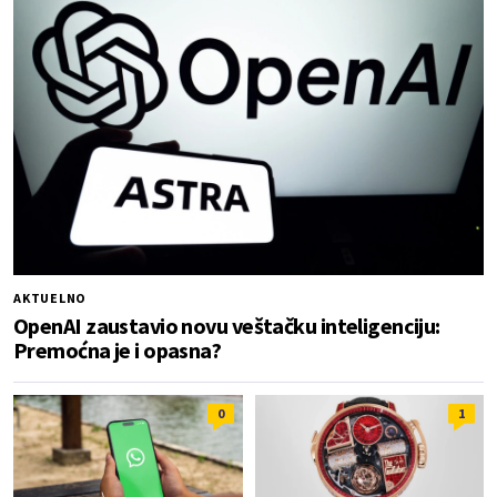
AKTUELNO
OpenAI zaustavio novu veštačku inteligenciju:
Premoćna je i opasna?
0
1