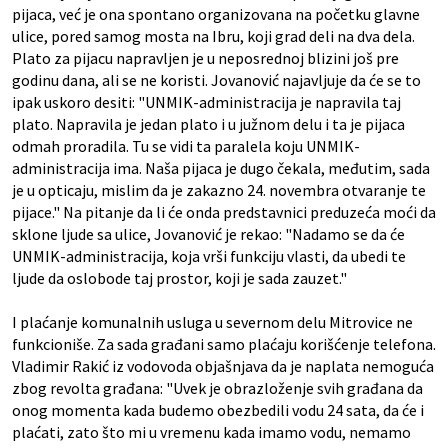
pijaca, već je ona spontano organizovana na početku glavne
ulice, pored samog mosta na Ibru, koji grad deli na dva dela.
Plato za pijacu napravljen je u neposrednoj blizini još pre
godinu dana, ali se ne koristi. Jovanović najavljuje da će se to
ipak uskoro desiti: "UNMIK-administracija je napravila taj
plato. Napravila je jedan plato i u južnom delu i ta je pijaca
odmah proradila. Tu se vidi ta paralela koju UNMIK-
administracija ima. Naša pijaca je dugo čekala, međutim, sada
je u opticaju, mislim da je zakazno 24. novembra otvaranje te
pijace." Na pitanje da li će onda predstavnici preduzeća moći da
sklone ljude sa ulice, Jovanović je rekao: "Nadamo se da će
UNMIK-administracija, koja vrši funkciju vlasti, da ubedi te
ljude da oslobode taj prostor, koji je sada zauzet."
I plaćanje komunalnih usluga u severnom delu Mitrovice ne
funkcioniše. Za sada građani samo plaćaju korišćenje telefona.
Vladimir Rakić iz vodovoda objašnjava da je naplata nemoguća
zbog revolta građana: "Uvek je obrazloženje svih građana da
onog momenta kada budemo obezbedili vodu 24 sata, da će i
plaćati, zato što mi u vremenu kada imamo vodu, nemamo