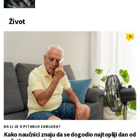
Život
0
DA LI JE U PITANJU ZABLUDA?
Kako naučnici znaju da se dogodio najtopliji dan od