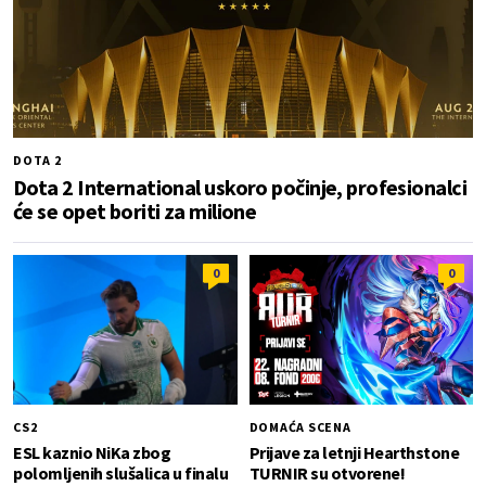
DOTA 2
Dota 2 International uskoro počinje, profesionalci
će se opet boriti za milione
0
0
CS2
DOMAĆA SCENA
ESL kaznio NiKa zbog
Prijave za letnji Hearthstone
polomljenih slušalica u finalu
TURNIR su otvorene!