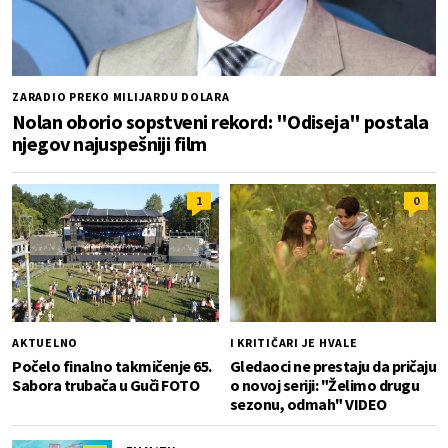
ZARADIO PREKO MILIJARDU DOLARA
Nolan oborio sopstveni rekord: "Odiseja" postala
njegov najuspešniji film
1
0
AKTUELNO
I KRITIČARI JE HVALE
Počelo finalno takmičenje 65.
Gledaoci ne prestaju da pričaju
Sabora trubača u Guči FOTO
o novoj seriji: "Želimo drugu
sezonu, odmah" VIDEO