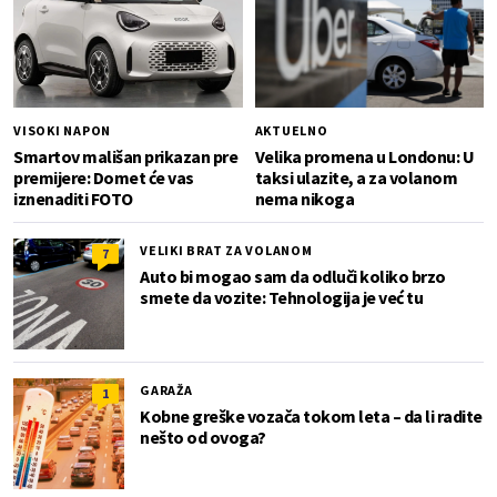
VISOKI NAPON
AKTUELNO
Smartov mališan prikazan pre
Velika promena u Londonu: U
premijere: Domet će vas
taksi ulazite, a za volanom
iznenaditi FOTO
nema nikoga
VELIKI BRAT ZA VOLANOM
7
Auto bi mogao sam da odluči koliko brzo
smete da vozite: Tehnologija je već tu
GARAŽA
1
Kobne greške vozača tokom leta – da li radite
nešto od ovoga?