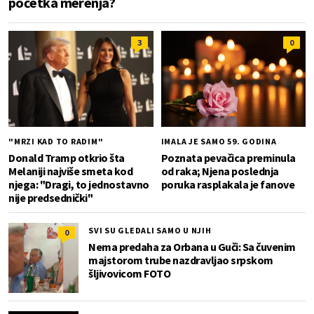
početka merenja?
3
0
"MRZI KAD TO RADIM"
IMALA JE SAMO 59. GODINA
Donald Tramp otkrio šta
Poznata pevačica preminula
Melaniji najviše smeta kod
od raka; Njena poslednja
njega: "Dragi, to jednostavno
poruka rasplakala je fanove
nije predsednički"
SVI SU GLEDALI SAMO U NJIH
0
Nema predaha za Orbana u Guči: Sa čuvenim
majstorom trube nazdravljao srpskom
šljivovicom FOTO