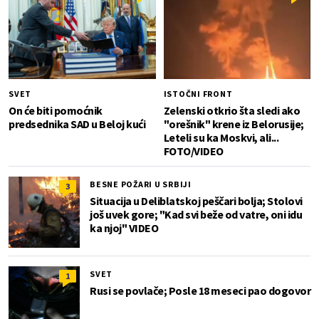
SVET
ISTOČNI FRONT
On će biti pomoćnik
Zelenski otkrio šta sledi ako
predsednika SAD u Beloj kući
"orešnik" krene iz Belorusije;
Leteli su ka Moskvi, ali...
FOTO/VIDEO
BESNE POŽARI U SRBIJI
3
Situacija u Deliblatskoj peščari bolja; Stolovi
još uvek gore; "Kad svi beže od vatre, oni idu
ka njoj" VIDEO
SVET
1
Rusi se povlače; Posle 18 meseci pao dogovor