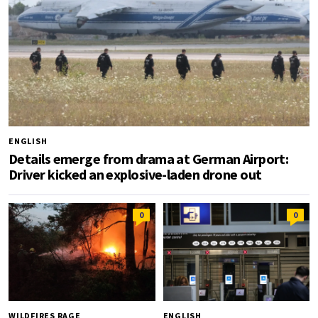
ENGLISH
Details emerge from drama at German Airport:
Driver kicked an explosive-laden drone out
0
0
WILDFIRES RAGE
ENGLISH