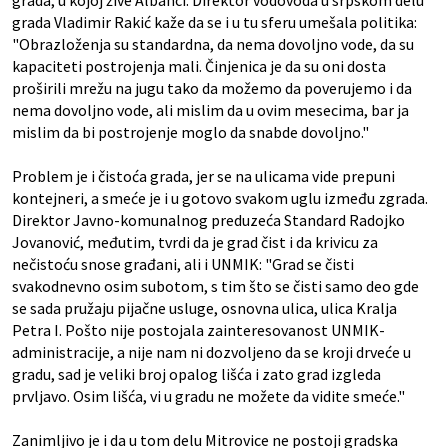
grada, u kojoj žive Albanci. Direktor vodovoda u srpskom delu
grada Vladimir Rakić kaže da se i u tu sferu umešala politika:
"Obrazloženja su standardna, da nema dovoljno vode, da su
kapaciteti postrojenja mali. Činjenica je da su oni dosta
proširili mrežu na jugu tako da možemo da poverujemo i da
nema dovoljno vode, ali mislim da u ovim mesecima, bar ja
mislim da bi postrojenje moglo da snabde dovoljno."
Problem je i čistoća grada, jer se na ulicama vide prepuni
kontejneri, a smeće je i u gotovo svakom uglu između zgrada.
Direktor Javno-komunalnog preduzeća Standard Radojko
Jovanović, međutim, tvrdi da je grad čist i da krivicu za
nečistoću snose građani, ali i UNMIK: "Grad se čisti
svakodnevno osim subotom, s tim što se čisti samo deo gde
se sada pružaju pijačne usluge, osnovna ulica, ulica Kralja
Petra I. Pošto nije postojala zainteresovanost UNMIK-
administracije, a nije nam ni dozvoljeno da se kroji drveće u
gradu, sad je veliki broj opalog lišća i zato grad izgleda
prvljavo. Osim lišća, vi u gradu ne možete da vidite smeće."
Zanimljivo je i da u tom delu Mitrovice ne postoji gradska