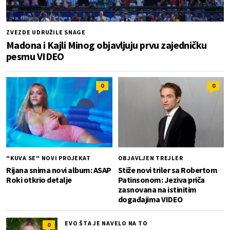
ZVEZDE UDRUŽILE SNAGE
Madona i Kajli Minog objavljuju prvu zajedničku
pesmu VIDEO
0
0
"KUVA SE" NOVI PROJEKAT
OBJAVLJEN TREJLER
Rijana snima novi album: ASAP
Stiže novi triler sa Robertom
Roki otkrio detalje
Patinsonom: Jeziva priča
zasnovana na istinitim
događajima VIDEO
EVO ŠTA JE NAVELO NA TO
0