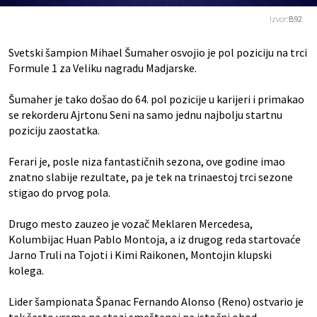
Izvor:
B92
Svetski šampion
Mihael Šumaher
osvojio je pol poziciju na trci
Formule 1 za Veliku nagradu Madjarske.
Šumaher je tako došao do 64. pol pozicije u karijeri i primakao
se rekorderu Ajrtonu Seni na samo jednu najbolju startnu
poziciju zaostatka.
Ferari je, posle niza fantastičnih sezona, ove godine imao
znatno slabije rezultate, pa je tek na trinaestoj trci sezone
stigao do prvog pola.
Drugo mesto zauzeo je vozač Meklaren Mercedesa,
Kolumbijac Huan Pablo Montoja, a iz drugog reda startovaće
Jarno Truli na Tojoti i Kimi Raikonen, Montojin klupski
kolega.
Lider šampionata Španac Fernando Alonso (Reno) ostvario je