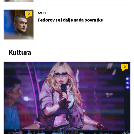
SVET
0
Fedorov se i dalje nada povratku
Kultura
0