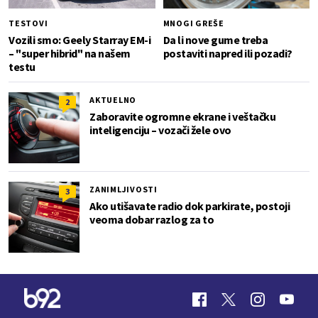
TESTOVI
MNOGI GREŠE
Vozili smo: Geely Starray EM-i
Da li nove gume treba
– "super hibrid" na našem
postaviti napred ili pozadi?
testu
AKTUELNO
2
Zaboravite ogromne ekrane i veštačku
inteligenciju – vozači žele ovo
ZANIMLJIVOSTI
3
Ako utišavate radio dok parkirate, postoji
veoma dobar razlog za to