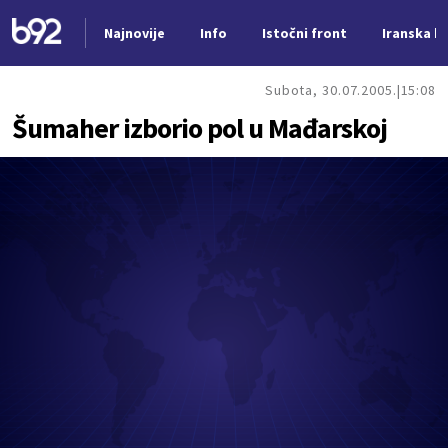
Najnovije
Info
Istočni front
Iranska kr
Nova vest
Subota, 30.07.2005.
15:08
Šumaher izborio pol u Mađarskoj