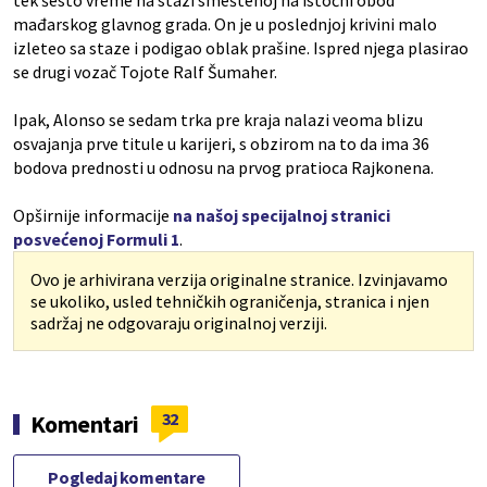
tek šesto vreme na stazi smeštenoj na istočni obod
mađarskog glavnog grada. On je u poslednjoj krivini malo
izleteo sa staze i podigao oblak prašine. Ispred njega plasirao
se drugi vozač Tojote Ralf Šumaher.
Ipak, Alonso se sedam trka pre kraja nalazi veoma blizu
osvajanja prve titule u karijeri, s obzirom na to da ima 36
bodova prednosti u odnosu na prvog pratioca Rajkonena.
Opširnije informacije
na našoj specijalnoj stranici
posvećenoj Formuli 1
.
Ovo je arhivirana verzija originalne stranice. Izvinjavamo
se ukoliko, usled tehničkih ograničenja, stranica i njen
sadržaj ne odgovaraju originalnoj verziji.
32
Komentari
Pogledaj komentare