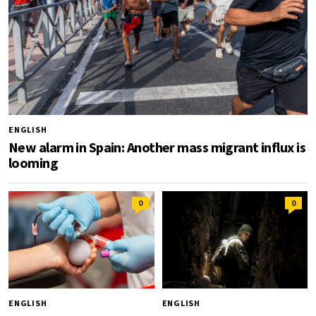
ENGLISH
New alarm in Spain: Another mass migrant influx is
looming
0
0
ENGLISH
ENGLISH