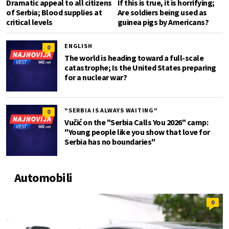
Dramatic appeal to all citizens
If this is true, it is horrifying;
of Serbia; Blood supplies at
Are soldiers being used as
critical levels
guinea pigs by Americans?
ENGLISH
0
The world is heading toward a full-scale
catastrophe; Is the United States preparing
for a nuclear war?
"SERBIA IS ALWAYS WAITING"
0
Vučić on the "Serbia Calls You 2026" camp:
"Young people like you show that love for
Serbia has no boundaries"
Automobili
0