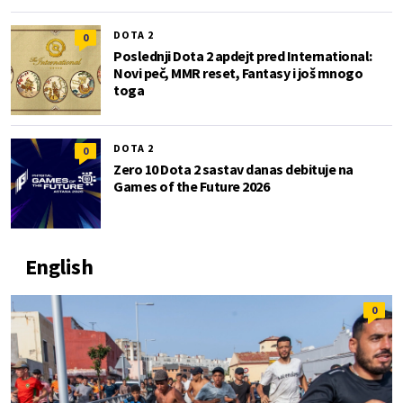
DOTA 2
0
Poslednji Dota 2 apdejt pred International:
Novi peč, MMR reset, Fantasy i još mnogo
toga
DOTA 2
0
Zero 10 Dota 2 sastav danas debituje na
Games of the Future 2026
English
0