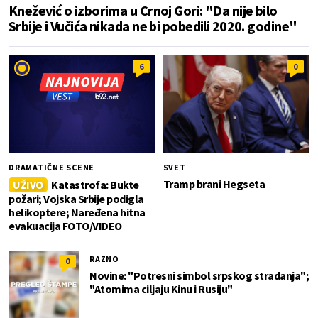
Knežević o izborima u Crnoj Gori: "Da nije bilo
Srbije i Vučića nikada ne bi pobedili 2020. godine"
6
0
DRAMATIČNE SCENE
SVET
Tramp brani Hegseta
UŽIVO
Katastrofa: Bukte
požari; Vojska Srbije podigla
helikoptere; Naređena hitna
evakuacija FOTO/VIDEO
RAZNO
0
Novine: "Potresni simbol srpskog stradanja";
"Atomima ciljaju Kinu i Rusiju"