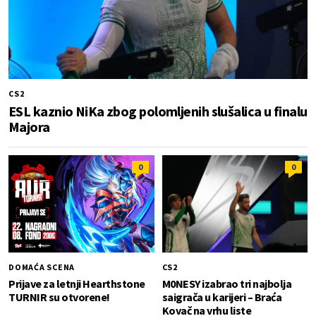
CS2
ESL kaznio NiKa zbog polomljenih slušalica u finalu
Majora
0
0
DOMAĆA SCENA
CS2
Prijave za letnji Hearthstone
M0NESY izabrao tri najbolja
TURNIR su otvorene!
saigrača u karijeri – Braća
Kovač na vrhu liste