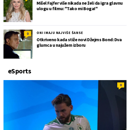
Mišel Fajfer više nikada ne želi da igra glavnu
ulogu u filmu: "Tako mi Boga!"
ONI IMAJU NAJVIŠE ŠANSE
0
Otkriveno kada stiže novi Džejms Bond: Dva
glumca u najužem izboru
eSports
0