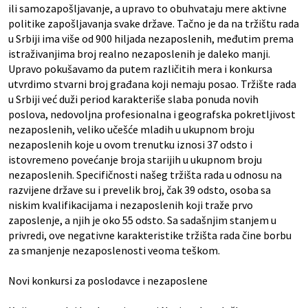
ili samozapošljavanje, a upravo to obuhvataju mere aktivne
politike zapošljavanja svake države. Tačno je da na tržištu rada
u Srbiji ima više od 900 hiljada nezaposlenih, međutim prema
istraživanjima broj realno nezaposlenih je daleko manji.
Upravo pokušavamo da putem različitih mera i konkursa
utvrdimo stvarni broj građana koji nemaju posao. Tržište rada
u Srbiji već duži period karakteriše slaba ponuda novih
poslova, nedovoljna profesionalna i geografska pokretljivost
nezaposlenih, veliko učešće mladih u ukupnom broju
nezaposlenih koje u ovom trenutku iznosi 37 odsto i
istovremeno povećanje broja starijih u ukupnom broju
nezaposlenih. Specifičnosti našeg tržišta rada u odnosu na
razvijene države su i prevelik broj, čak 39 odsto, osoba sa
niskim kvalifikacijama i nezaposlenih koji traže prvo
zaposlenje, a njih je oko 55 odsto. Sa sadašnjim stanjem u
privredi, ove negativne karakteristike tržišta rada čine borbu
za smanjenje nezaposlenosti veoma teškom.
Novi
konkursi za poslodavce i nezaposlene