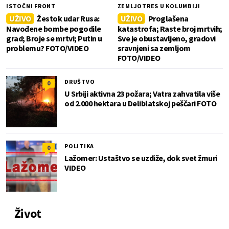
ISTOČNI FRONT
ZEMLJOTRES U KOLUMBIJI
UŽIVO
Žestok udar Rusa:
UŽIVO
Proglašena
Navođene bombe pogodile
katastrofa; Raste broj mrtvih;
grad; Broje se mrtvi; Putin u
Sve je obustavljeno, gradovi
problemu? FOTO/VIDEO
sravnjeni sa zemljom
FOTO/VIDEO
DRUŠTVO
0
U Srbiji aktivna 23 požara; Vatra zahvatila više
od 2.000 hektara u Deliblatskoj peščari FOTO
POLITIKA
0
Lažomer: Ustaštvo se uzdiže, dok svet žmuri
VIDEO
Život