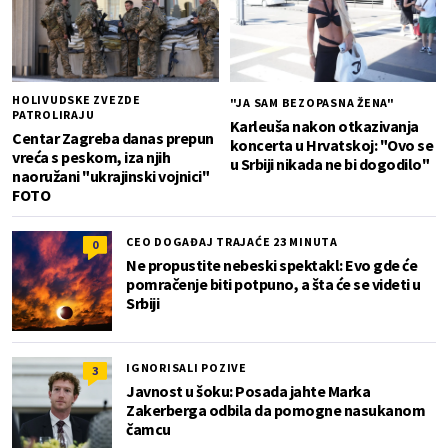
HOLIVUDSKE ZVEZDE
"JA SAM BEZOPASNA ŽENA"
PATROLIRAJU
Karleuša nakon otkazivanja
Centar Zagreba danas prepun
koncerta u Hrvatskoj: "Ovo se
vreća s peskom, iza njih
u Srbiji nikada ne bi dogodilo"
naoružani "ukrajinski vojnici"
FOTO
CEO DOGAĐAJ TRAJAĆE 23 MINUTA
0
Ne propustite nebeski spektakl: Evo gde će
pomračenje biti potpuno, a šta će se videti u
Srbiji
IGNORISALI POZIVE
3
Javnost u šoku: Posada jahte Marka
Zakerberga odbila da pomogne nasukanom
čamcu