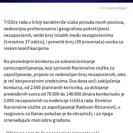
Autor:
Ivana Kljajić
Tržište rada u Srbiji karakteriše slaba ponuda novih poslova,
nedovoljna profesionalna i geografska pokretljivost
nezaposlenih, veliki broj mladih među nezaposlenima
(trenutno 37 odsto), i prevelik broj (39 procenata) osoba sa
niskim kvalifikacijama
Na poslednjem konkursu za subvencionisanje
samozapošljavanja, koji sprovodi Nacionalna služba za
zapošljavanje, prijavio se nedovoljan broj nezaposlenih, iako
je reč bespovratnim sredstvima. Dva dana uoči zaključenja
konkursa, od 2.500 planiranih korisnika, za dobijanje
predviđenih svota od 70.000 do 140.000 dinara konkurisalo je
2.000 nezaposlenih sa evidencije tržišta rada. Direktor
Nacionalne službe za zapošljavanje Radovan Ristanović, u
razgovoru za Danas pokušao je da obrazloži, i za njega
iznenađujuće mali odziv građana.