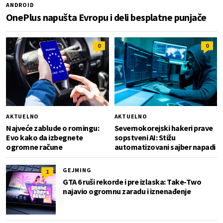
ANDROID
OnePlus napušta Evropu i deli besplatne punjače
0
0
AKTUELNO
AKTUELNO
Najveće zablude o romingu:
Severnokorejski hakeri prave
Evo kako da izbegnete
sopstveni AI: Stižu
ogromne račune
automatizovani sajber napadi
GEJMING
1
GTA 6 ruši rekorde i pre izlaska: Take-Two
najavio ogromnu zaradu i iznenađenje