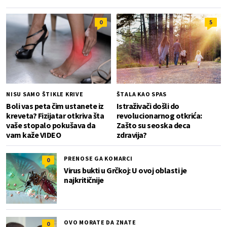
0
5
NISU SAMO ŠTIKLE KRIVE
ŠTALA KAO SPAS
Boli vas peta čim ustanete iz
Istraživači došli do
kreveta? Fizijatar otkriva šta
revolucionarnog otkrića:
vaše stopalo pokušava da
Zašto su seoska deca
vam kaže VIDEO
zdravija?
PRENOSE GA KOMARCI
0
Virus bukti u Grčkoj: U ovoj oblasti je
najkritičnije
OVO MORATE DA ZNATE
0