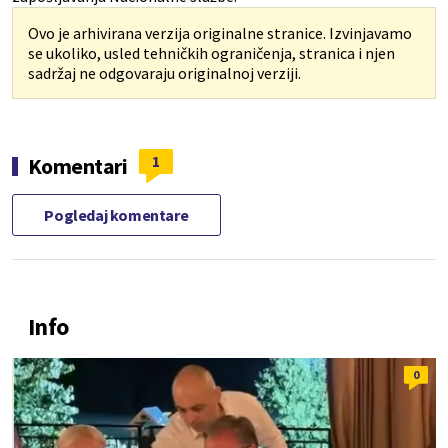
Ovo je arhivirana verzija originalne stranice. Izvinjavamo
se ukoliko, usled tehničkih ograničenja, stranica i njen
sadržaj ne odgovaraju originalnoj verziji.
1
Komentari
Pogledaj komentare
Info
0