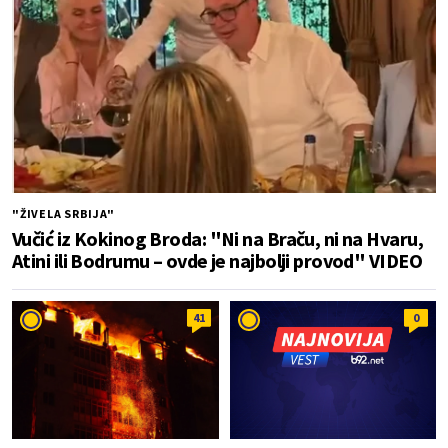
"ŽIVELA SRBIJA"
Vučić iz Kokinog Broda: "Ni na Braču, ni na Hvaru,
Atini ili Bodrumu – ovde je najbolji provod" VIDEO
41
0