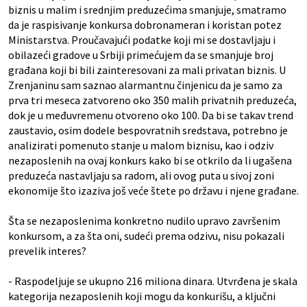
biznis u malim i srednjim preduzećima smanjuje, smatramo
da je raspisivanje konkursa dobronameran i koristan potez
Ministarstva. Proučavajući podatke koji mi se dostavljaju i
obilazeći gradove u Srbiji primećujem da se smanjuje broj
građana koji bi bili zainteresovani za mali privatan biznis. U
Zrenjaninu sam saznao alarmantnu činjenicu da je samo za
prva tri meseca zatvoreno oko 350 malih privatnih preduzeća,
dok je u međuvremenu otvoreno oko 100. Da bi se takav trend
zaustavio, osim dodele bespovratnih sredstava, potrebno je
analizirati pomenuto stanje u malom biznisu, kao i odziv
nezaposlenih na ovaj konkurs kako bi se otkrilo da li ugašena
preduzeća nastavljaju sa radom, ali ovog puta u sivoj zoni
ekonomije što izaziva još veće štete po državu i njene građane.
Šta se nezaposlenima konkretno nudilo upravo završenim
konkursom, a za šta oni, sudeći prema odzivu, nisu pokazali
prevelik interes?
- Raspodeljuje se ukupno 216 miliona dinara. Utvrđena je skala
kategorija nezaposlenih koji mogu da konkurišu, a ključni