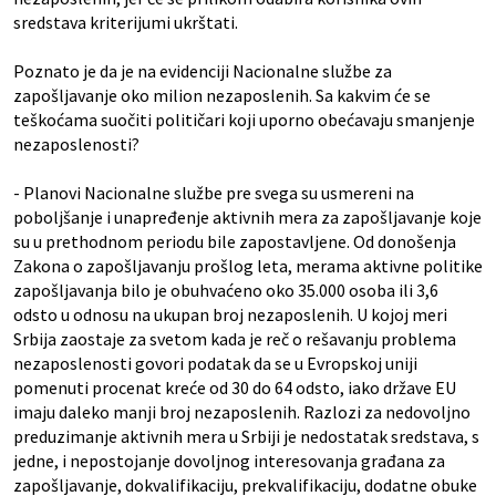
sredstava kriterijumi ukrštati.
Poznato je da je na evidenciji Nacionalne službe za
zapošljavanje oko milion nezaposlenih. Sa kakvim će se
teškoćama suočiti političari koji uporno obećavaju smanjenje
nezaposlenosti?
- Planovi Nacionalne službe pre svega su usmereni na
poboljšanje i unapređenje aktivnih mera za zapošljavanje koje
su u prethodnom periodu bile zapostavljene. Od donošenja
Zakona o zapošljavanju prošlog leta, merama aktivne politike
zapošljavanja bilo je obuhvaćeno oko 35.000 osoba ili 3,6
odsto u odnosu na ukupan broj nezaposlenih. U kojoj meri
Srbija zaostaje za svetom kada je reč o rešavanju problema
nezaposlenosti govori podatak da se u Evropskoj uniji
pomenuti procenat kreće od 30 do 64 odsto, iako države EU
imaju daleko manji broj nezaposlenih. Razlozi za nedovoljno
preduzimanje aktivnih mera u Srbiji je nedostatak sredstava, s
jedne, i nepostojanje dovoljnog interesovanja građana za
zapošljavanje, dokvalifikaciju, prekvalifikaciju, dodatne obuke