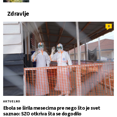
Zdravlje
0
AKTUELNO
Ebola se širila mesecima pre nego što je svet
saznao: SZO otkriva šta se dogodilo