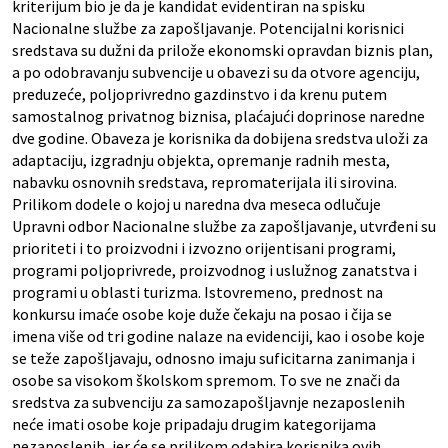
kriterijum bio je da je kandidat evidentiran na spisku
Nacionalne službe za zapošljavanje. Potencijalni korisnici
sredstava su dužni da prilože ekonomski opravdan biznis plan,
a po odobravanju subvencije u obavezi su da otvore agenciju,
preduzeće, poljoprivredno gazdinstvo i da krenu putem
samostalnog privatnog biznisa, plaćajući doprinose naredne
dve godine. Obaveza je korisnika da dobijena sredstva uloži za
adaptaciju, izgradnju objekta, opremanje radnih mesta,
nabavku osnovnih sredstava, repromaterijala ili sirovina.
Prilikom dodele o kojoj u naredna dva meseca odlučuje
Upravni odbor Nacionalne službe za zapošljavanje, utvrđeni su
prioriteti i to proizvodni i izvozno orijentisani programi,
programi poljoprivrede, proizvodnog i uslužnog zanatstva i
programi u oblasti turizma. Istovremeno, prednost na
konkursu imaće osobe koje duže čekaju na posao i čija se
imena više od tri godine nalaze na evidenciji, kao i osobe koje
se teže zapošljavaju, odnosno imaju suficitarna zanimanja i
osobe sa visokom školskom spremom. To sve ne znači da
sredstva za subvenciju za samozapošljavnje nezaposlenih
neće imati osobe koje pripadaju drugim kategorijama
nezaposlenih, jer će se prilikom odabira korisnika ovih