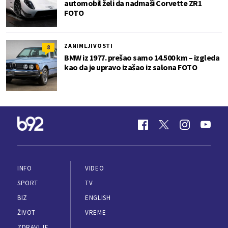
automobil želi da nadmaši Corvette ZR1
FOTO
ZANIMLJIVOSTI
8
BMW iz 1977. prešao samo 14.500 km – izgleda
kao da je upravo izašao iz salona FOTO
INFO
VIDEO
SPORT
TV
BIZ
ENGLISH
ŽIVOT
VREME
ZDRAVLJE