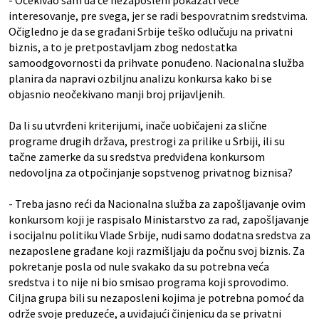
- Očekivao sam da će nezaposleni pokazati veće
interesovanje, pre svega, jer se radi bespovratnim sredstvima.
Očigledno je da se građani Srbije teško odlučuju na privatni
biznis, a to je pretpostavljam zbog nedostatka
samoodgovornosti da prihvate ponuđeno. Nacionalna služba
planira da napravi ozbiljnu analizu konkursa kako bi se
objasnio neočekivano manji broj prijavljenih.
Da li su utvrđeni kriterijumi, inače uobičajeni za slične
programe drugih država, prestrogi za prilike u Srbiji, ili su
tačne zamerke da su sredstva predviđena konkursom
nedovoljna za otpočinjanje sopstvenog privatnog biznisa?
- Treba jasno reći da Nacionalna služba za zapošljavanje ovim
konkursom koji je raspisalo Ministarstvo za rad, zapošljavanje
i socijalnu politiku Vlade Srbije, nudi samo dodatna sredstva za
nezaposlene građane koji razmišljaju da počnu svoj biznis. Za
pokretanje posla od nule svakako da su potrebna veća
sredstva i to nije ni bio smisao programa koji sprovodimo.
Ciljna grupa bili su nezaposleni kojima je potrebna pomoć da
održe svoje preduzeće, a uviđajući činjenicu da se privatni