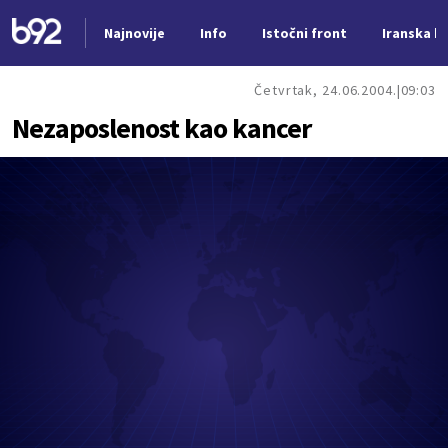
Najnovije
Info
Istočni front
Iranska kr
Nova vest
Četvrtak, 24.06.2004.
09:03
Nezaposlenost kao kancer