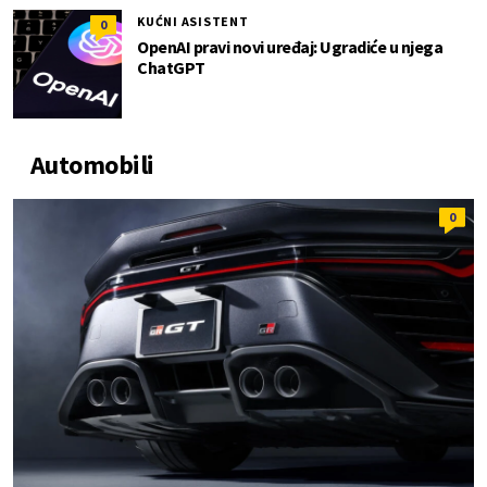
KUĆNI ASISTENT
0
OpenAI pravi novi uređaj: Ugradiće u njega
ChatGPT
Automobili
0