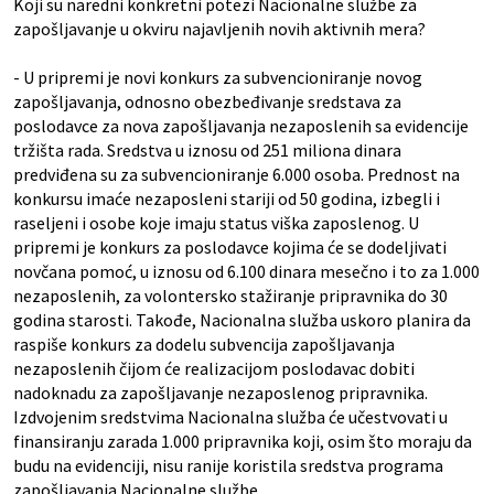
Koji su naredni konkretni potezi Nacionalne službe za
zapošljavanje u okviru najavljenih novih aktivnih mera?
- U pripremi je novi konkurs za subvencioniranje novog
zapošljavanja, odnosno obezbeđivanje sredstava za
poslodavce za nova zapošljavanja nezaposlenih sa evidencije
tržišta rada. Sredstva u iznosu od 251 miliona dinara
predviđena su za subvencioniranje 6.000 osoba. Prednost na
konkursu imaće nezaposleni stariji od 50 godina, izbegli i
raseljeni i osobe koje imaju status viška zaposlenog. U
pripremi je konkurs za poslodavce kojima će se dodeljivati
novčana pomoć, u iznosu od 6.100 dinara mesečno i to za 1.000
nezaposlenih, za volontersko stažiranje pripravnika do 30
godina starosti. Takođe, Nacionalna služba uskoro planira da
raspiše konkurs za dodelu subvencija zapošljavanja
nezaposlenih čijom će realizacijom poslodavac dobiti
nadoknadu za zapošljavanje nezaposlenog pripravnika.
Izdvojenim sredstvima Nacionalna služba će učestvovati u
finansiranju zarada 1.000 pripravnika koji, osim što moraju da
budu na evidenciji, nisu ranije koristila sredstva programa
zapošljavanja Nacionalne službe.