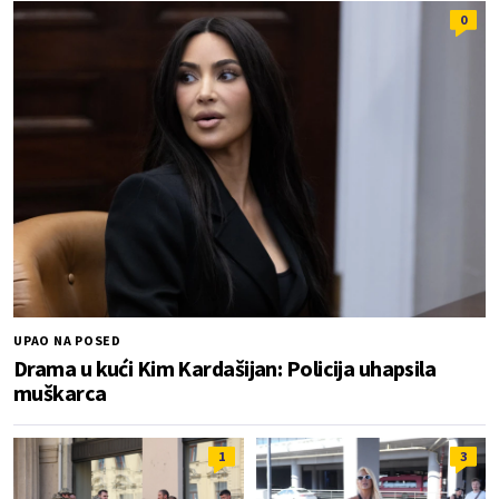
0
UPAO NA POSED
Drama u kući Kim Kardašijan: Policija uhapsila
muškarca
1
3