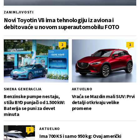
ZANIMLJIVOSTI
Novi Toyotin V8 ima tehnologiju iz aviona i
debitovaće u novom superautomobilu FOTO
2
1
SMENA GENERACIJA
AKTUELNO
Benzinske pumpe nestaju,
Vraća se Mazdin mali SUV: Prvi
stižu BYD punjači od 1.500 kW:
detalji otkrivaju velike
Baterija se puni za devet
promene
minuta
AKTUELNO
1
Ima 700 KS i samo 950 kg: Ovaj američki