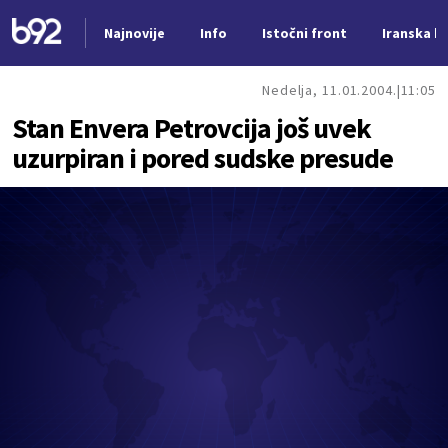
Najnovije
Info
Istočni front
Iranska kr
Nova vest
Nedelja, 11.01.2004.
11:05
Stan Envera Petrovcija još uvek
uzurpiran i pored sudske presude