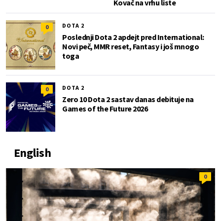
Kovač na vrhu liste
DOTA 2
0
Poslednji Dota 2 apdejt pred International:
Novi peč, MMR reset, Fantasy i još mnogo
toga
DOTA 2
0
Zero 10 Dota 2 sastav danas debituje na
Games of the Future 2026
English
0