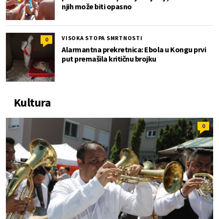
njih može biti opasno
VISOKA STOPA SMRTNOSTI
0
Alarmantna prekretnica: Ebola u Kongu prvi
put premašila kritičnu brojku
Kultura
0