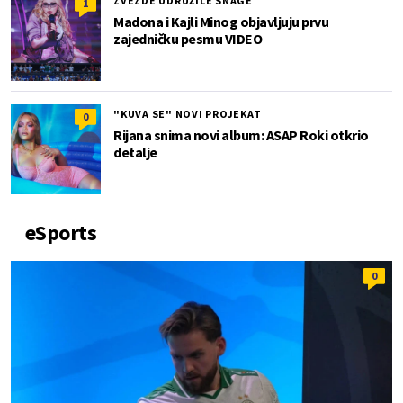
ZVEZDE UDRUŽILE SNAGE
1
Madona i Kajli Minog objavljuju prvu
zajedničku pesmu VIDEO
"KUVA SE" NOVI PROJEKAT
0
Rijana snima novi album: ASAP Roki otkrio
detalje
eSports
0