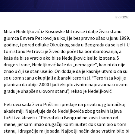
Izvor:
B92
Milan Nedeljković iz Kosovske Mitrovice i dalje živi u stanu
glumca Envera Petrovcija u koji je bespravno ušao u junu 1999.
godine, i pored odluke Okružnog suda u Beogradu da se iseli. U
tom stanu Petrovci je živeo do početka bombardovanja, a
kaže da bi se vratio ako bi se Nedeljković iselio iz stana. S
druge strane, Nedeljković kaže da „nema gde“, kao ni da nije
znao u čiji se stan uselio. On dodaje da je kasnije utvrdio da su
se u tom stanu okupljali albanski teroristi. “Terorista koji je
planirao da ubije 2.000 ljudi eksplozivnim napravama u ovom
gradu je uhapšen u ovom stanu”, rekao je Nedeljković.
Petrovci sada živi u Prištini i predaje na privatnoj glumačkoj
akademiji. Najavljuje da će Nedeljkovića zbog takvih izjava
tužiti za klevetu. “Povratak u Beograd ne zavisi samo od
mene, jer sam imao drugačiji kontinuitet dok sam bio u tom
stanu, i drugačije mi je sada. Najbolji način da se vratim bilo bi