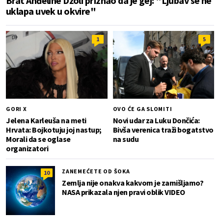
Brat Anđeline Džoli priznao da je gej: "Ljubav se ne
uklapa uvek u okvire"
1
5
GORI X
OVO ĆE GA SLOMITI
Jelena Karleuša na meti
Novi udar za Luku Dončića:
Hrvata: Bojkotuju joj nastup;
Bivša verenica traži bogatstvo
Morali da se oglase
na sudu
organizatori
ZANEMEĆETE OD ŠOKA
10
Zemlja nije onakva kakvom je zamišljamo?
NASA prikazala njen pravi oblik VIDEO