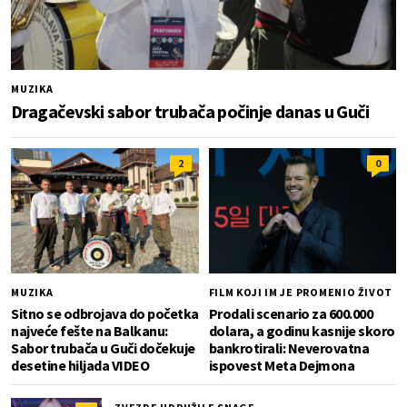
MUZIKA
Dragačevski sabor trubača počinje danas u Guči
2
0
MUZIKA
FILM KOJI IM JE PROMENIO ŽIVOT
Sitno se odbrojava do početka
Prodali scenario za 600.000
najveće fešte na Balkanu:
dolara, a godinu kasnije skoro
Sabor trubača u Guči dočekuje
bankrotirali: Neverovatna
desetine hiljada VIDEO
ispovest Meta Dejmona