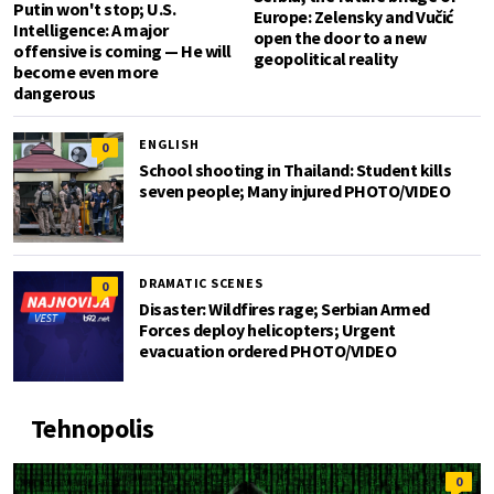
Putin won't stop; U.S.
Europe: Zelensky and Vučić
Intelligence: A major
open the door to a new
offensive is coming — He will
geopolitical reality
become even more
dangerous
ENGLISH
0
School shooting in Thailand: Student kills
seven people; Many injured PHOTO/VIDEO
DRAMATIC SCENES
0
Disaster: Wildfires rage; Serbian Armed
Forces deploy helicopters; Urgent
evacuation ordered PHOTO/VIDEO
Tehnopolis
0