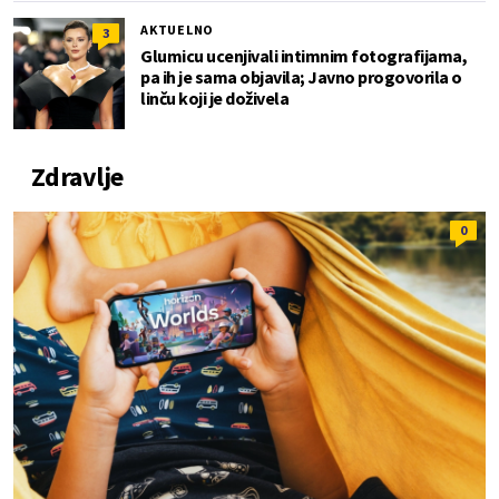
AKTUELNO
3
Glumicu ucenjivali intimnim fotografijama,
pa ih je sama objavila; Javno progovorila o
linču koji je doživela
Zdravlje
0