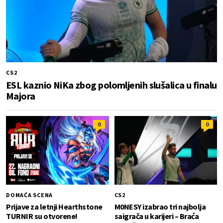
CS2
ESL kaznio NiKa zbog polomljenih slušalica u finalu
Majora
0
0
DOMAĆA SCENA
CS2
Prijave za letnji Hearthstone
M0NESY izabrao tri najbolja
TURNIR su otvorene!
saigrača u karijeri – Braća