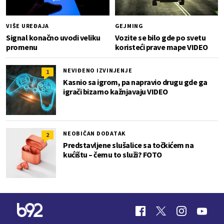
VIŠE UREĐAJA
GEJMING
Signal konačno uvodi veliku
Vozite se bilo gde po svetu
promenu
koristeći prave mape VIDEO
NEVIĐENO IZVINJENJE
1
Kasnio sa igrom, pa napravio drugu gde ga
igrači bizarno kažnjavaju VIDEO
NEOBIČAN DODATAK
2
Predstavljene slušalice sa točkićem na
kućištu – čemu to služi? FOTO