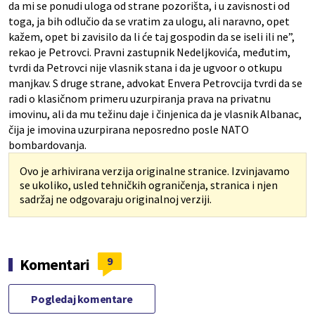
da mi se ponudi uloga od strane pozorišta, i u zavisnosti od
toga, ja bih odlučio da se vratim za ulogu, ali naravno, opet
kažem, opet bi zavisilo da li će taj gospodin da se iseli ili ne”,
rekao je Petrovci. Pravni zastupnik Nedeljkovića, međutim,
tvrdi da Petrovci nije vlasnik stana i da je ugvoor o otkupu
manjkav. S druge strane, advokat Envera Petrovcija tvrdi da se
radi o klasičnom primeru uzurpiranja prava na privatnu
imovinu, ali da mu težinu daje i činjenica da je vlasnik Albanac,
čija je imovina uzurpirana neposredno posle NATO
bombardovanja.
Ovo je arhivirana verzija originalne stranice. Izvinjavamo
se ukoliko, usled tehničkih ograničenja, stranica i njen
sadržaj ne odgovaraju originalnoj verziji.
9
Komentari
Pogledaj komentare