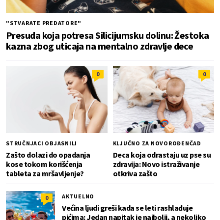
"STVARATE PREDATORE"
Presuda koja potresa Silicijumsku dolinu: Žestoka
kazna zbog uticaja na mentalno zdravlje dece
0
0
STRUČNJACI OBJASNILI
KLJUČNO ZA NOVOROĐENČAD
Zašto dolazi do opadanja
Deca koja odrastaju uz pse su
kose tokom korišćenja
zdravija: Novo istraživanje
tableta za mršavljenje?
otkriva zašto
AKTUELNO
0
Većina ljudi greši kada se leti rashlađuje
pićima: Jedan napitak je najbolji, a nekoliko