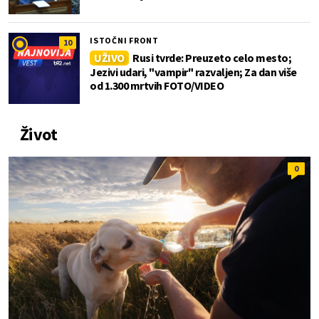
ISTOČNI FRONT
10
UŽIVO
Rusi tvrde: Preuzeto celo mesto;
Jezivi udari, "vampir" razvaljen; Za dan više
od 1.300 mrtvih FOTO/VIDEO
Život
0