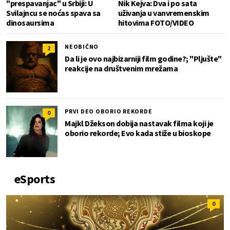
"prespavanjac" u Srbiji: U
Nik Kejva: Dva i po sata
Svilajncu se noćas spava sa
uživanja u vanvremenskim
dinosaursima
hitovima FOTO/VIDEO
NEOBIČNO
2
Da li je ovo najbizarniji film godine?; "Pljušte"
reakcije na društvenim mrežama
PRVI DEO OBORIO REKORDE
0
Majkl Džekson dobija nastavak filma koji je
oborio rekorde; Evo kada stiže u bioskope
eSports
0