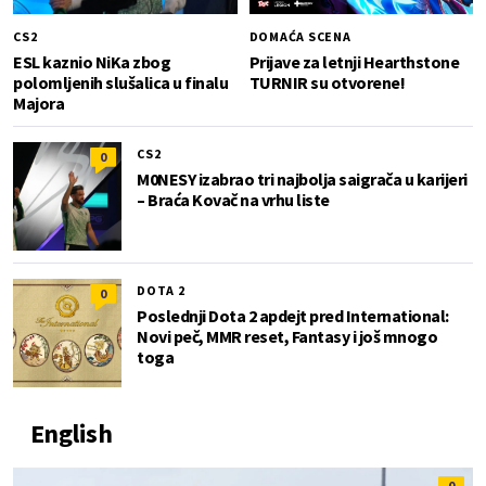
CS2
DOMAĆA SCENA
ESL kaznio NiKa zbog
Prijave za letnji Hearthstone
polomljenih slušalica u finalu
TURNIR su otvorene!
Majora
CS2
0
M0NESY izabrao tri najbolja saigrača u karijeri
– Braća Kovač na vrhu liste
DOTA 2
0
Poslednji Dota 2 apdejt pred International:
Novi peč, MMR reset, Fantasy i još mnogo
toga
English
0