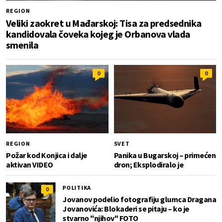
REGION
Veliki zaokret u Mađarskoj: Tisa za predsednika
kandidovala čoveka kojeg je Orbanova vlada
smenila
0
0
REGION
SVET
Požar kod Konjica i dalje
Panika u Bugarskoj – primećen
aktivan VIDEO
dron; Eksplodiralo je
POLITIKA
0
Jovanov podelio fotografiju glumca Dragana
Jovanovića: Blokaderi se pitaju – ko je
stvarno "njihov" FOTO