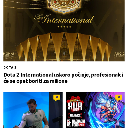
DOTA 2
Dota 2 International uskoro počinje, profesionalci
će se opet boriti za milione
0
0