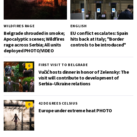
WILDFIRES RAGE
ENGLISH
Belgrade shrouded in smoke;
EU conflict escalates: Spain
Apocalyptic scenes; Wildfires
hits back at Italy; "Border
rage across Serbia; All units
controls to be introduced"
deployed PHOTO/VIDEO
FIRST VISIT TO BELGRADE
0
Vučić hosts dinner in honor of Zelensky: The
visit will contribute to development of
Serbia–Ukraine relations
42 DEGREES CELSIUS
0
Europe under extreme heat PHOTO