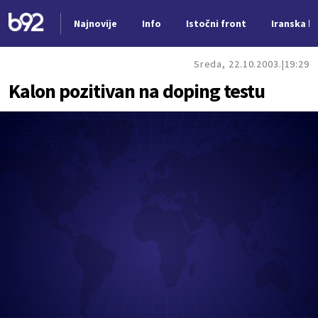
Najnovije
Info
Istočni front
Iranska kr
Nova vest
Sreda, 22.10.2003.
19:29
Kalon pozitivan na doping testu