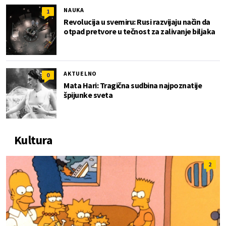
NAUKA
1
Revolucija u svemiru: Rusi razvijaju način da
otpad pretvore u tečnost za zalivanje biljaka
AKTUELNO
0
Mata Hari: Tragična sudbina najpoznatije
špijunke sveta
Kultura
2