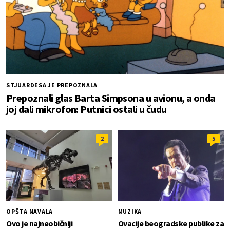
STJUARDESA JE PREPOZNALA
Prepoznali glas Barta Simpsona u avionu, a onda
joj dali mikrofon: Putnici ostali u čudu
2
5
OPŠTA NAVALA
MUZIKA
Ovo je najneobičniji
Ovacije beogradske publike za