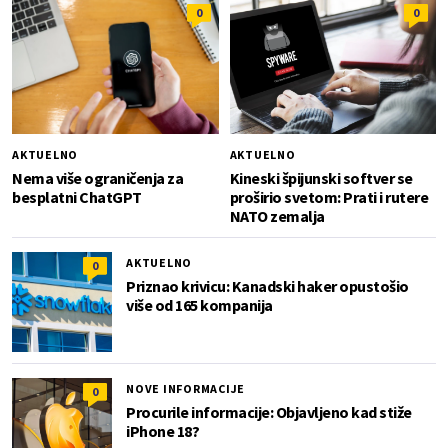
0
0
AKTUELNO
AKTUELNO
Nema više ograničenja za
Kineski špijunski softver se
besplatni ChatGPT
proširio svetom: Prati i rutere
NATO zemalja
AKTUELNO
0
Priznao krivicu: Kanadski haker opustošio
više od 165 kompanija
NOVE INFORMACIJE
0
Procurile informacije: Objavljeno kad stiže
iPhone 18?