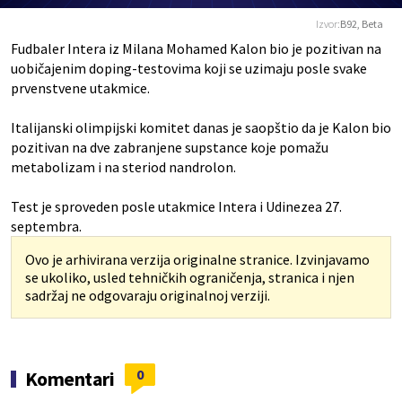
Izvor:
B92, Beta
Fudbaler Intera iz Milana Mohamed Kalon bio je pozitivan na
uobičajenim doping-testovima koji se uzimaju posle svake
prvenstvene utakmice.
Italijanski olimpijski komitet danas je saopštio da je Kalon bio
pozitivan na dve zabranjene supstance koje pomažu
metabolizam i na steriod nandrolon.
Test je sproveden posle utakmice Intera i Udinezea 27.
septembra.
Ovo je arhivirana verzija originalne stranice. Izvinjavamo
se ukoliko, usled tehničkih ograničenja, stranica i njen
sadržaj ne odgovaraju originalnoj verziji.
0
Komentari