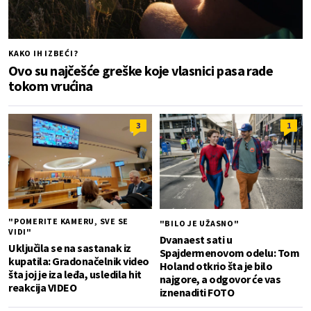
KAKO IH IZBEĆI?
Ovo su najčešće greške koje vlasnici pasa rade
tokom vrućina
3
1
"POMERITE KAMERU, SVE SE
"BILO JE UŽASNO"
VIDI"
Dvanaest sati u
Uključila se na sastanak iz
Spajdermenovom odelu: Tom
kupatila: Gradonačelnik video
Holand otkrio šta je bilo
šta joj je iza leđa, usledila hit
najgore, a odgovor će vas
reakcija VIDEO
iznenaditi FOTO