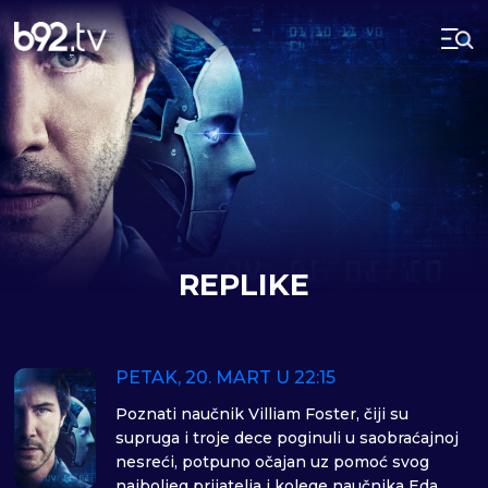
REPLIKE
PETAK, 20. MART U 22:15
Poznati naučnik Villiam Foster, čiji su
supruga i troje dece poginuli u saobraćajnoj
nesreći, potpuno očajan uz pomoć svog
najboljeg prijatelja i kolege naučnika Eda