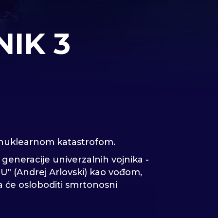
IK 3
te nuklearnom katastrofom.
 generacije univerzalnih vojnika -
GU" (Andrej Arlovski) kao vođom,
da će osloboditi smrtonosni