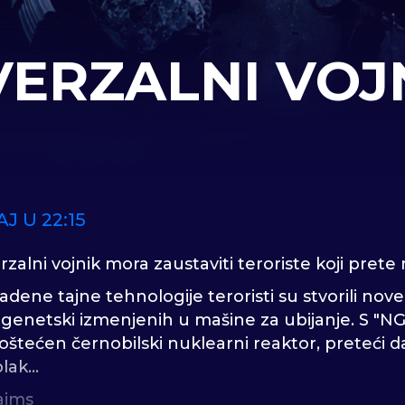
VERZALNI VOJN
AJ U 22:15
rzalni vojnik mora zaustaviti teroriste koji pre
ene tajne tehnologije teroristi su stvorili nove
a genetski izmenjenih u mašine za ubijanje. S "N
 oštećen černobilski nuklearni reaktor, preteći 
lak...
ajms