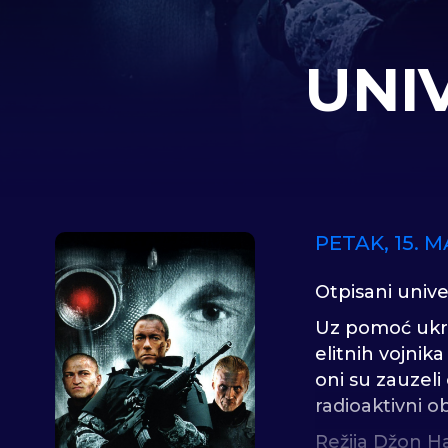
UNI
PETAK, 15. M
Otpisani unive
Uz pomoć ukrad
elitnih vojnik
oni su zauzeli
radioaktivni ob
Režija Džon H