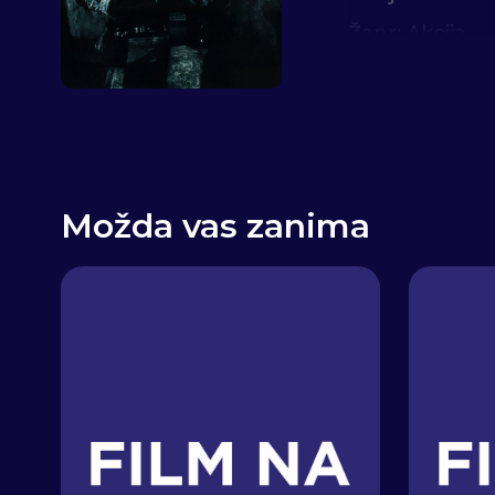
Žanr: Akcija
Uloge: Žan-Kl
Možda vas zanima