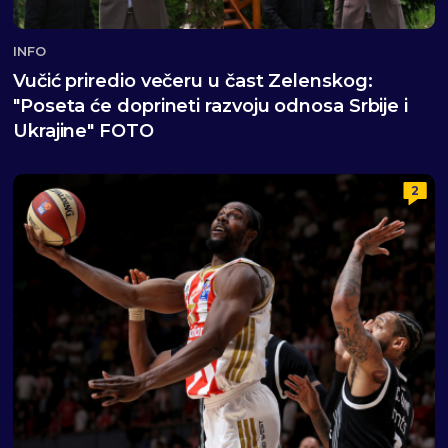
INFO
Vučić priredio večeru u čast Zelenskog:
"Poseta će doprineti razvoju odnosa Srbije i
Ukrajine" FOTO
2