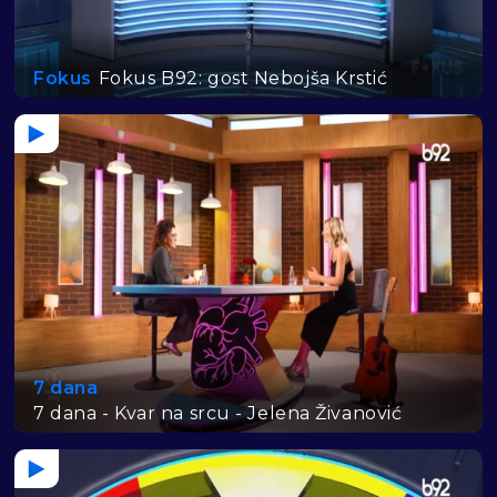
Fokus
Fokus B92: gost Nebojša Krstić
7 dana
7 dana - Kvar na srcu - Jelena Živanović