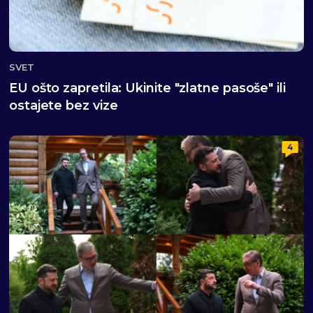
SVET
EU ošto zapretila: Ukinite "zlatne pasoše" ili
ostajete bez vize
4