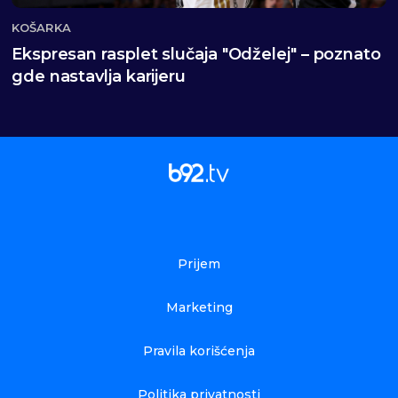
KOŠARKA
Ekspresan rasplet slučaja "Odželej" – poznato
gde nastavlja karijeru
Prijem
Marketing
Pravila korišćenja
Politika privatnosti