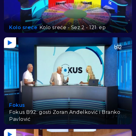
Kolo sreće
Kolo sreće - Sez.2 - 121. ep
Fokus
Fokus B92: gosti Zoran Anđelković i Branko
Pavlović