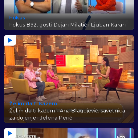
Fokus
Fokus B92: gosti Dejan Milatić i Ljuban Karan
Želim da ti kažem
Želim da ti kažem - Ana Blagojević, savetnica
za dojenje i Jelena Perić