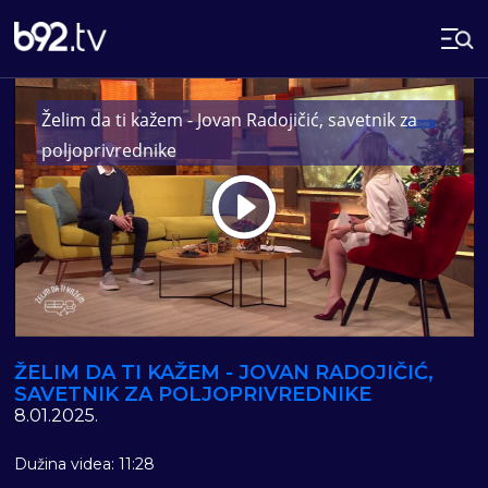
Želim da ti kažem - Jovan Radojičić, savetnik za
poljoprivrednike
Play
Vide
ŽELIM DA TI KAŽEM - JOVAN RADOJIČIĆ,
SAVETNIK ZA POLJOPRIVREDNIKE
8.01.2025.
Dužina videa: 11:28