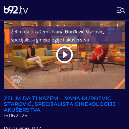
Želim da ti kažem - Ivana Đurđević Starović,
specijalista ginekologije i akušerstva
Play
Vide
ŽELIM DA TI KAŽEM - IVANA ĐURĐEVIĆ
STAROVIĆ, SPECIJALISTA GINEKOLOGIJE I
AKUŠERSTVA
16.06.2026.
Dužina videa: 13:32