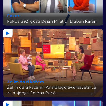
Fokus
Fokus B92: gosti Dejan Milatić i Ljuban Karan
Želim da ti kažem
Želim da ti kažem - Ana Blagojević, savetnica
za dojenje i Jelena Perić