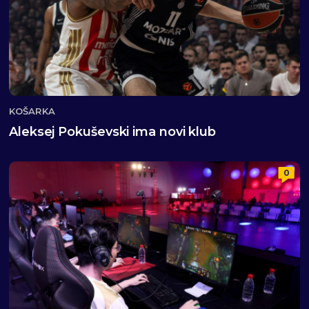
KOŠARKA
Aleksej Pokuševski ima novi klub
0