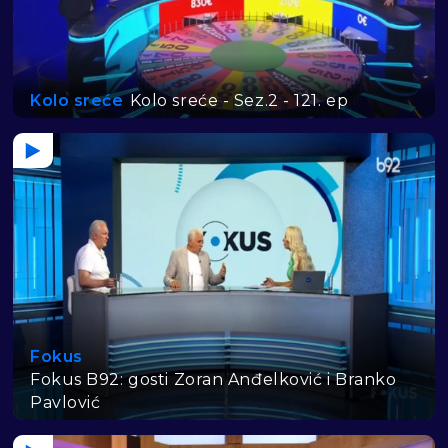
Kolo sreće
Kolo sreće - Sez.2 - 121. ep
Fokus
Fokus B92: gosti Zoran Anđelković i Branko
Pavlović