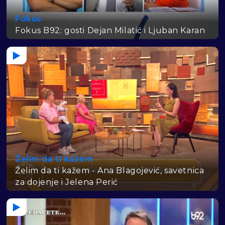
Fokus
Fokus B92: gosti Dejan Milatić i Ljuban Karan
Želim da ti kažem
Želim da ti kažem - Ana Blagojević, savetnica
za dojenje i Jelena Perić