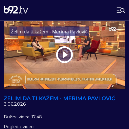
Želim da ti kažem - Merima Pavlović
Play
Vide
ŽELIM DA TI KAŽEM - MERIMA PAVLOVIĆ
3.06.2026.
Dužina videa: 17:48
Pogledaj video