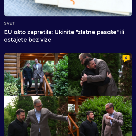
SVET
EU ošto zapretila: Ukinite "zlatne pasoše" ili
ostajete bez vize
4