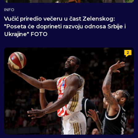
INFO
Vučić priredio večeru u čast Zelenskog:
"Poseta će doprineti razvoju odnosa Srbije i
Ukrajine" FOTO
2