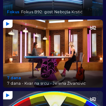
Fokus
Fokus B92: gost Nebojša Krstić
7 dana
7 dana - Kvar na srcu - Jelena Živanović