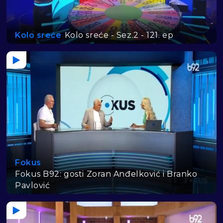
Kolo sreće
Kolo sreće - Sez.2 - 121. ep
Fokus
Fokus B92: gosti Zoran Anđelković i Branko
Pavlović