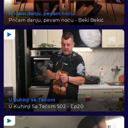
Pričam danju, pevam noću
Pričam danju, pevam noću - Beki Bekić
U kuhinji sa Tečom
U Kuhinji Sa Tečom S02 - Ep20