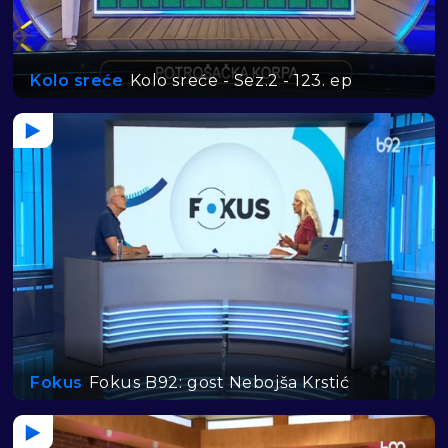
Kolo sreće
Kolo sreće - Sez.2 - 123. ep
Fokus
Fokus B92: gost Nebojša Krstić