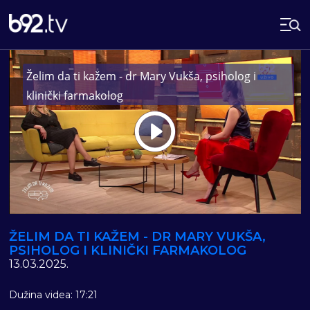
Želim da ti kažem - dr Mary Vukša, psiholog i
klinički farmakolog
Play
Vide
ŽELIM DA TI KAŽEM - DR MARY VUKŠA,
PSIHOLOG I KLINIČKI FARMAKOLOG
13.03.2025.
Dužina videa: 17:21