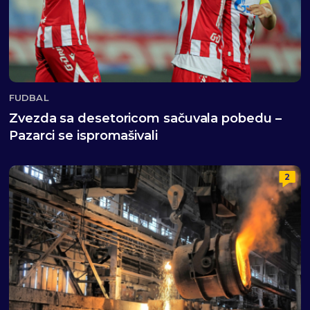
FUDBAL
Zvezda sa desetoricom sačuvala pobedu –
Pazarci se ispromašivali
2