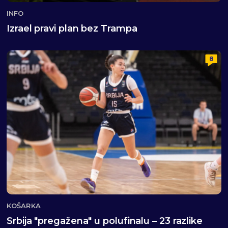
INFO
Izrael pravi plan bez Trampa
8
KOŠARKA
Srbija "pregažena" u polufinalu – 23 razlike