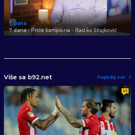
7 dana
7 dana - Priče šampiona - Rastko Stojković
Više sa b92.net
Pogledaj sve
45