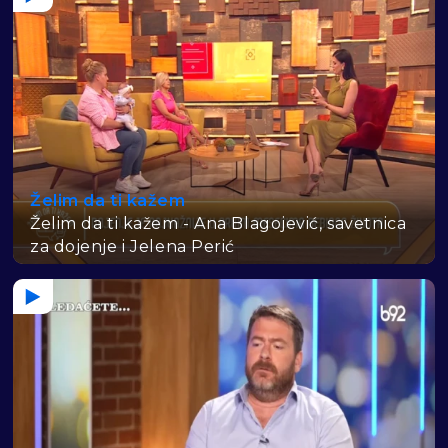
Želim da ti kažem
Želim da ti kažem - Ana Blagojević, savetnica
za dojenje i Jelena Perić