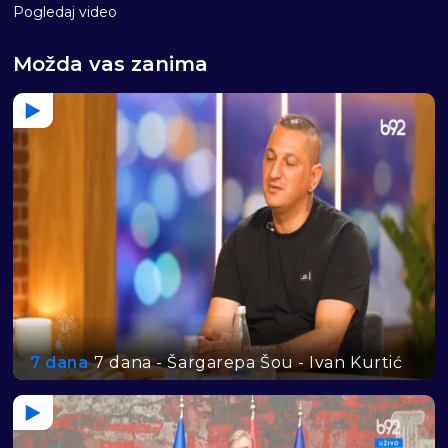
Pogledaj video
Možda vas zanima
7 dana
7 dana - Šargarepa Šou - Ivan Kurtić