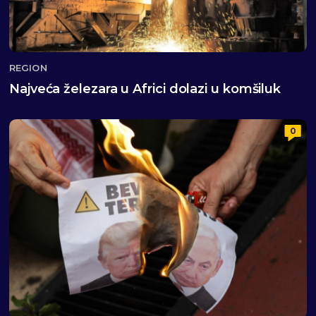
REGION
Najveća železara u Africi dolazi u komšiluk
0