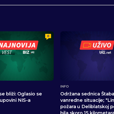
0
INFO
e bliži: Oglasio se
Održana sednica Štaba
upovini NIS-a
vanredne situacije; "Lin
požara u Deliblatskoj p
bila skoro 15 kilometar