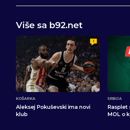
Više sa b92.net
1
KOŠARKA
SRBIJA
Aleksej Pokuševski ima novi
Rasplet s
klub
MOL o k