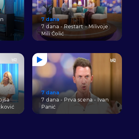
an
7 dana
7 dana - Restart - Milivoje
Mili Čolić
7 dana
ojša
7 dana - Prva scena - Ivan
čković
Panić