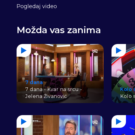
Pogledaj video
Možda vas zanima
7 dana
7 dana - Kvar na srcu -
Kolo 
Jelena Živanović
Kolo s