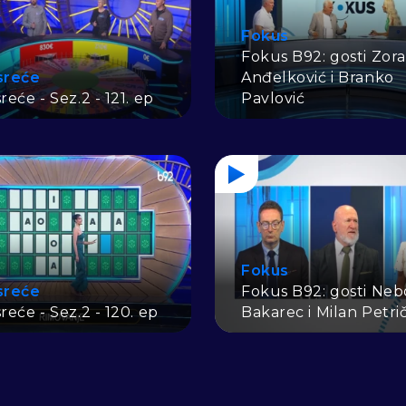
Fokus
Fokus B92: gosti Zor
sreće
Anđelković i Branko
reće - Sez.2 - 121. ep
Pavlović
Fokus
sreće
Fokus B92: gosti Neb
reće - Sez.2 - 120. ep
Bakarec i Milan Petri