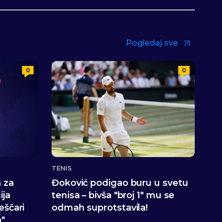
Pogledaj sve
0
0
TENIS
 za
Đoković podigao buru u svetu
ija
tenisa – bivša "broj 1" mu se
eščari
odmah suprotstavila!
a"