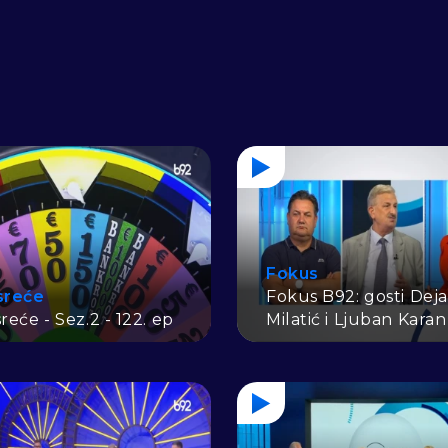
Fokus
sreće
Fokus B92: gosti Dej
reće - Sez.2 - 122. ep
Milatić i Ljuban Karan