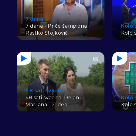
7 dana
7 dana - Priče šampiona -
Kolo 
Rastko Stojković
Kolo s
48 sati svadba
48 sati svadba: Dejan i
Kolo 
Marijana - 2. deo
Kolo s