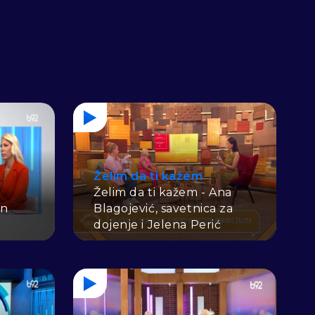
Želim da ti kažem
Želim da ti kažem - Ana
an
Blagojević, savetnica za
dojenje i Jelena Perić