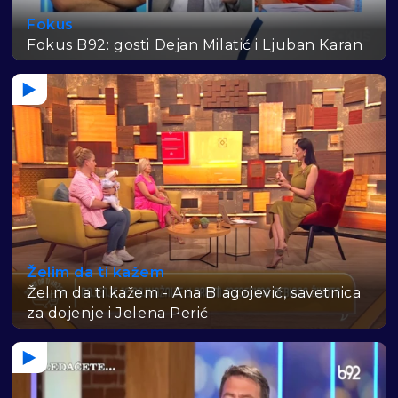
Fokus
Fokus B92: gosti Dejan Milatić i Ljuban Karan
Želim da ti kažem
Želim da ti kažem - Ana Blagojević, savetnica
za dojenje i Jelena Perić