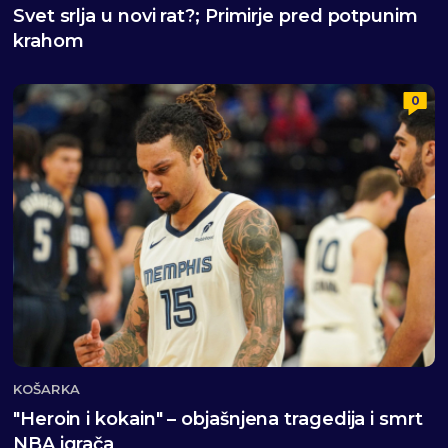
Svet srlja u novi rat?; Primirje pred potpunim
krahom
0
KOŠARKA
"Heroin i kokain" – objašnjena tragedija i smrt
NBA igrača