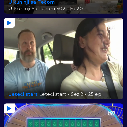
U kuhinji sa Tečom
U Kuhinji Sa Tečom S02 - Ep20
Leteći start
Leteći start - Sez.2 - 25 ep